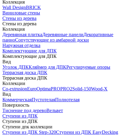
Коллекция
Wall Design
BRICK
Виниловые стены
Стены из дерева
Стены из дерева
Коллекция
Деревянная плитка
Деревянные панели
Декоративные
панно
Сопутствующие из амбарной доски
Наружная отделка
Комплектующие для ДПК
Комплектующие для ДПК
Вид
Уголок ДПК
Кляймер для ДПК
Регулируемые опоры
Террасная доска ДПК
Террасная доска ДПК
Коллекции
Co-extrusion
Euro
Optima
PRO
PRO2
Solid-150
Wood-X
Вид
Коммерческая
Пустотелая
Полнотелая
Поверхность
Тиснение под дерево
Вельвет
Ступени из ДПК
Ступени из ДПК
Ступени дпк коллекции
Ступени из ДПК Step-320
Ступени из ДПК EasyDecking