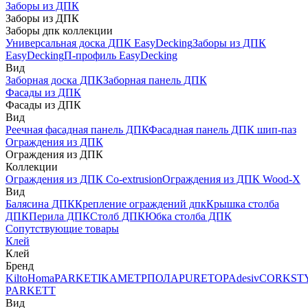
Заборы из ДПК
Заборы из ДПК
Заборы дпк коллекции
Универсальная доска ДПК EasyDecking
Заборы из ДПК
EasyDecking
П-профиль EasyDecking
Вид
Заборная доска ДПК
Заборная панель ДПК
Фасады из ДПК
Фасады из ДПК
Вид
Реечная фасадная панель ДПК
Фасадная панель ДПК шип-паз
Ограждения из ДПК
Ограждения из ДПК
Коллекции
Ограждения из ДПК Co-extrusion
Ограждения из ДПК Wood-X
Вид
Балясина ДПК
Крепление ограждений дпк
Крышка столба
ДПК
Перила ДПК
Столб ДПК
Юбка столба ДПК
Сопутствующие товары
Клей
Клей
Бренд
Kilto
Homa
PARKETIKA
МЕТРПОЛА
PURETOP
Adesiv
CORKST
PARKETT
Вид