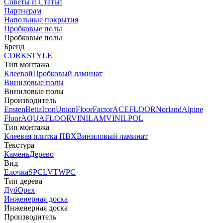
Советы и Статьи
Партнерам
Напольные покрытия
Пробковые полы
Пробковые полы
Бренд
CORKSTYLE
Тип монтажа
Клеевой
Пробковый ламинат
Виниловые полы
Виниловые полы
Производитель
Ensten
Betta
Icon
Union
FloorFactor
ACEFLOOR
Norland
Alpine
Floor
AQUAFLOOR
VINILAM
VINILPOL
Тип монтажа
Клеевая плитка ПВХ
Виниловый ламинат
Текстура
Камень
Дерево
Вид
Елочка
SPC
LVT
WPC
Тип дерева
Дуб
Орех
Инженерная доска
Инженерная доска
Производитель