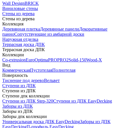
Wall Design
BRICK
Виниловые стены
Стены из дерева
Стены из дерева
Коллекция
Деревянная плитка
Деревянные панели
Декоративные
панно
Сопутствующие из амбарной доски
Наружная отделка
Террасная доска ДПК
Террасная доска ДПК
Коллекции
Co-extrusion
Euro
Optima
PRO
PRO2
Solid-150
Wood-X
Вид
Коммерческая
Пустотелая
Полнотелая
Поверхность
Тиснение под дерево
Вельвет
Ступени из ДПК
Ступени из ДПК
Ступени дпк коллекции
Ступени из ДПК Step-320
Ступени из ДПК EasyDecking
Заборы из ДПК
Заборы из ДПК
Заборы дпк коллекции
Универсальная доска ДПК EasyDecking
Заборы из ДПК
EasyDecking
П-профиль EasyDecking