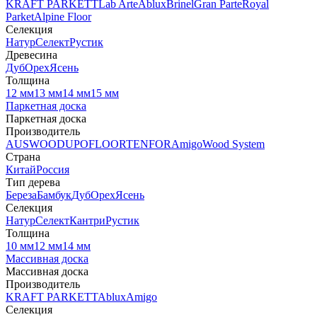
KRAFT PARKETT
Lab Arte
Ablux
Brinel
Gran Parte
Royal
Parket
Alpine Floor
Селекция
Натур
Селект
Рустик
Древесина
Дуб
Орех
Ясень
Толщина
12 мм
13 мм
14 мм
15 мм
Паркетная доска
Паркетная доска
Производитель
AUSWOOD
UPOFLOOR
TENFOR
Amigo
Wood System
Страна
Китай
Россия
Тип дерева
Береза
Бамбук
Дуб
Орех
Ясень
Селекция
Натур
Селект
Кантри
Рустик
Толщина
10 мм
12 мм
14 мм
Массивная доска
Массивная доска
Производитель
KRAFT PARKETT
Ablux
Amigo
Селекция