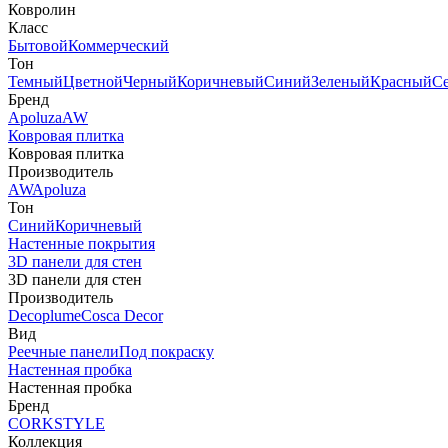
Ковролин
Класс
Бытовой
Коммерческий
Тон
Темный
Цветной
Черный
Коричневый
Синий
Зеленый
Красный
С
Бренд
Apoluza
AW
Ковровая плитка
Ковровая плитка
Производитель
AW
Apoluza
Тон
Синий
Коричневый
Настенные покрытия
3D панели для стен
3D панели для стен
Производитель
Decoplume
Cosca Decor
Вид
Реечные панели
Под покраску
Настенная пробка
Настенная пробка
Бренд
CORKSTYLE
Коллекция