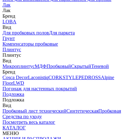
Лак
Лак
Бренд
LOBA
Вид
Для пробковых полов
Для паркета
Грунт
Компенсаторы пробковые
Плинтус
Плинтус
Вид
Микроплинтус
МДФ
Пробковый
Скрытый
Теневой
Бренд
Cosca Decor
Laconistiq
CORKSTYLE
PEDROSS
Alpine
Floor
LWD
Погонаж для настенных покрытий
Подложка
Подложка
Вид
Пробковый лист технический
Синтетическая
Пробковая
Средства по уходу
Посмотреть весь каталог
КАТАЛОГ
МЕНЮ
АКЦИИ И РАСПРОДАЖИ