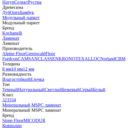
Натур
Селект
Рустик
Древесина
Дуб
Орех
Бамбук
Модульный паркет
Модульный паркет
Бренд
Kochanelli
Ламинат
Ламинат
Производитель
Alpine Floor
Greenwald
Floor
Fort
Icon
CAMSAN
CLASSEN
KRONOTEX
ALLOC
Norland
CBM
Толщина
8 мм
10 мм
12 мм
Разновидность
Влагостойкий
Елочка
Тон
Темный
Натуральный
Светлый
Бежевый
Серый
Белый
Класс
32
33
34
Минеральный MSPC ламинат
Минеральный MSPC ламинат
Бренд
Stone Floor
MICODUR
Ковролин