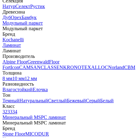
Селекция
Натур
Селект
Рустик
Древесина
Дуб
Орех
Бамбук
Модульный паркет
Модульный паркет
Бренд
Kochanelli
Ламинат
Ламинат
Производитель
Alpine Floor
Greenwald
Floor
Fort
Icon
CAMSAN
CLASSEN
KRONOTEX
ALLOC
Norland
CBM
Толщина
8 мм
10 мм
12 мм
Разновидность
Влагостойкий
Елочка
Тон
Темный
Натуральный
Светлый
Бежевый
Серый
Белый
Класс
32
33
34
Минеральный MSPC ламинат
Минеральный MSPC ламинат
Бренд
Stone Floor
MICODUR