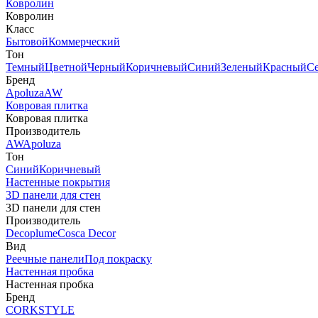
Ковролин
Ковролин
Класс
Бытовой
Коммерческий
Тон
Темный
Цветной
Черный
Коричневый
Синий
Зеленый
Красный
С
Бренд
Apoluza
AW
Ковровая плитка
Ковровая плитка
Производитель
AW
Apoluza
Тон
Синий
Коричневый
Настенные покрытия
3D панели для стен
3D панели для стен
Производитель
Decoplume
Cosca Decor
Вид
Реечные панели
Под покраску
Настенная пробка
Настенная пробка
Бренд
CORKSTYLE