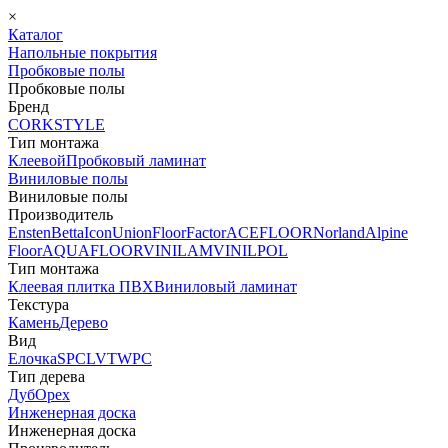
×
Каталог
Напольные покрытия
Пробковые полы
Пробковые полы
Бренд
CORKSTYLE
Тип монтажа
Клеевой
Пробковый ламинат
Виниловые полы
Виниловые полы
Производитель
Ensten
Betta
Icon
Union
FloorFactor
ACEFLOOR
Norland
Alpine
Floor
AQUAFLOOR
VINILAM
VINILPOL
Тип монтажа
Клеевая плитка ПВХ
Виниловый ламинат
Текстура
Камень
Дерево
Вид
Елочка
SPC
LVT
WPC
Тип дерева
Дуб
Орех
Инженерная доска
Инженерная доска