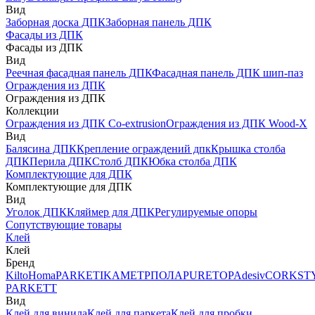
Вид
Заборная доска ДПК
Заборная панель ДПК
Фасады из ДПК
Фасады из ДПК
Вид
Реечная фасадная панель ДПК
Фасадная панель ДПК шип-паз
Ограждения из ДПК
Ограждения из ДПК
Коллекции
Ограждения из ДПК Co-extrusion
Ограждения из ДПК Wood-X
Вид
Балясина ДПК
Крепление ограждений дпк
Крышка столба
ДПК
Перила ДПК
Столб ДПК
Юбка столба ДПК
Комплектующие для ДПК
Комплектующие для ДПК
Вид
Уголок ДПК
Кляймер для ДПК
Регулируемые опоры
Сопутствующие товары
Клей
Клей
Бренд
Kilto
Homa
PARKETIKA
МЕТРПОЛА
PURETOP
Adesiv
CORKST
PARKETT
Вид
Клей для винила
Клей для паркета
Клей для пробки