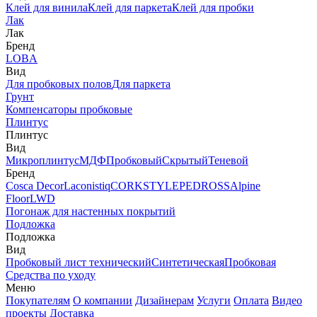
Клей для винила
Клей для паркета
Клей для пробки
Лак
Лак
Бренд
LOBA
Вид
Для пробковых полов
Для паркета
Грунт
Компенсаторы пробковые
Плинтус
Плинтус
Вид
Микроплинтус
МДФ
Пробковый
Скрытый
Теневой
Бренд
Cosca Decor
Laconistiq
CORKSTYLE
PEDROSS
Alpine
Floor
LWD
Погонаж для настенных покрытий
Подложка
Подложка
Вид
Пробковый лист технический
Синтетическая
Пробковая
Средства по уходу
Меню
Покупателям
О компании
Дизайнерам
Услуги
Оплата
Видео
проекты
Доставка