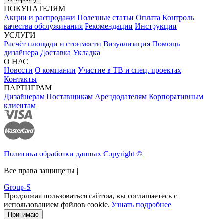
ПОКУПАТЕЛЯМ
Акции и распродажи
Полезные статьи
Оплата
Контроль
качества обслуживания
Рекомендации
Инструкции
УСЛУГИ
Расчёт площади и стоимости
Визуализация
Помощь
дизайнера
Доставка
Укладка
О НАС
Новости
О компании
Участие в ТВ и спец. проектах
Контакты
ПАРТНЕРАМ
Дизайнерам
Поставщикам
Арендодателям
Корпоративным
клиентам
Политика обработки данных Copyright ©
Все права защищены |
Group-S
Продолжая пользоваться сайтом, вы соглашаетесь с
использованием файлов cookie.
Узнать подробнее
Принимаю