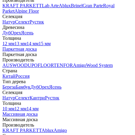
Производитель
KRAFT PARKETT
Lab Arte
Ablux
Brinel
Gran Parte
Royal
Parket
Alpine Floor
Селекция
Натур
Селект
Рустик
Древесина
Дуб
Орех
Ясень
Толщина
12 мм
13 мм
14 мм
15 мм
Паркетная доска
Паркетная доска
Производитель
AUSWOOD
UPOFLOOR
TENFOR
Amigo
Wood System
Страна
Китай
Россия
Тип дерева
Береза
Бамбук
Дуб
Орех
Ясень
Селекция
Натур
Селект
Кантри
Рустик
Толщина
10 мм
12 мм
14 мм
Массивная доска
Массивная доска
Производитель
KRAFT PARKETT
Ablux
Amigo