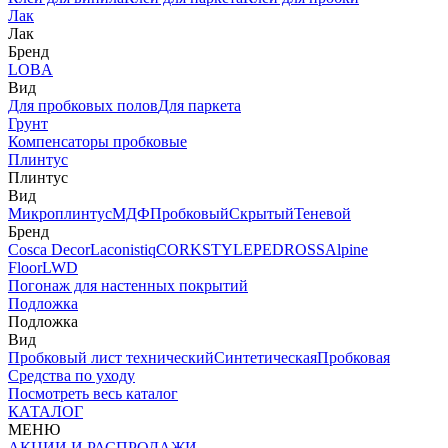
Лак
Лак
Бренд
LOBA
Вид
Для пробковых полов
Для паркета
Грунт
Компенсаторы пробковые
Плинтус
Плинтус
Вид
Микроплинтус
МДФ
Пробковый
Скрытый
Теневой
Бренд
Cosca Decor
Laconistiq
CORKSTYLE
PEDROSS
Alpine
Floor
LWD
Погонаж для настенных покрытий
Подложка
Подложка
Вид
Пробковый лист технический
Синтетическая
Пробковая
Средства по уходу
Посмотреть весь каталог
КАТАЛОГ
МЕНЮ
АКЦИИ И РАСПРОДАЖИ