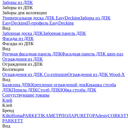
Заборы из ДПК
Заборы из ДПК
Заборы дпк коллекции
Универсальная доска ДПК EasyDecking
Заборы из ДПК
EasyDecking
П-профиль EasyDecking
Вид
Заборная доска ДПК
Заборная панель ДПК
Фасады из ДПК
Фасады из ДПК
Вид
Реечная фасадная панель ДПК
Фасадная панель ДПК шип-паз
Ограждения из ДПК
Ограждения из ДПК
Коллекции
Ограждения из ДПК Co-extrusion
Ограждения из ДПК Wood-X
Вид
Балясина ДПК
Крепление ограждений дпк
Крышка столба
ДПК
Перила ДПК
Столб ДПК
Юбка столба ДПК
Сопутствующие товары
Клей
Клей
Бренд
Kilto
Homa
PARKETIKA
МЕТРПОЛА
PURETOP
Adesiv
CORKST
PARKETT
Вид