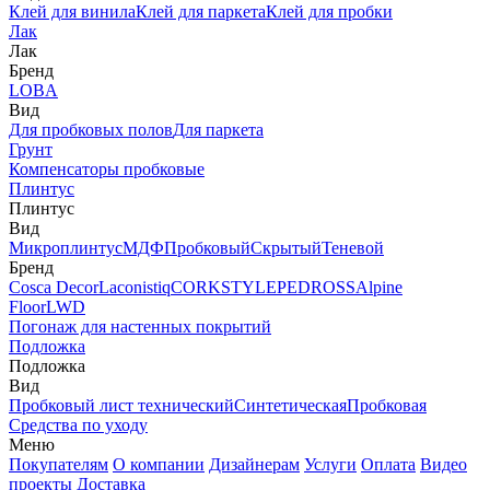
Клей для винила
Клей для паркета
Клей для пробки
Лак
Лак
Бренд
LOBA
Вид
Для пробковых полов
Для паркета
Грунт
Компенсаторы пробковые
Плинтус
Плинтус
Вид
Микроплинтус
МДФ
Пробковый
Скрытый
Теневой
Бренд
Cosca Decor
Laconistiq
CORKSTYLE
PEDROSS
Alpine
Floor
LWD
Погонаж для настенных покрытий
Подложка
Подложка
Вид
Пробковый лист технический
Синтетическая
Пробковая
Средства по уходу
Меню
Покупателям
О компании
Дизайнерам
Услуги
Оплата
Видео
проекты
Доставка