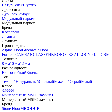
Селекция
Натур
Селект
Рустик
Древесина
Дуб
Орех
Бамбук
Модульный паркет
Модульный паркет
Бренд
Kochanelli
Ламинат
Ламинат
Производитель
Alpine Floor
Greenwald
Floor
Fort
Icon
CAMSAN
CLASSEN
KRONOTEX
ALLOC
Norland
CBM
Толщина
8 мм
10 мм
12 мм
Разновидность
Влагостойкий
Елочка
Тон
Темный
Натуральный
Светлый
Бежевый
Серый
Белый
Класс
32
33
34
Минеральный MSPC ламинат
Минеральный MSPC ламинат
Бренд
Stone Floor
MICODUR