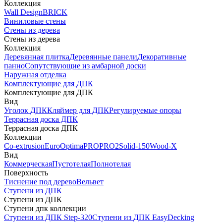
Коллекция
Wall Design
BRICK
Виниловые стены
Стены из дерева
Стены из дерева
Коллекция
Деревянная плитка
Деревянные панели
Декоративные
панно
Сопутствующие из амбарной доски
Наружная отделка
Комплектующие для ДПК
Комплектующие для ДПК
Вид
Уголок ДПК
Кляймер для ДПК
Регулируемые опоры
Террасная доска ДПК
Террасная доска ДПК
Коллекции
Co-extrusion
Euro
Optima
PRO
PRO2
Solid-150
Wood-X
Вид
Коммерческая
Пустотелая
Полнотелая
Поверхность
Тиснение под дерево
Вельвет
Ступени из ДПК
Ступени из ДПК
Ступени дпк коллекции
Ступени из ДПК Step-320
Ступени из ДПК EasyDecking