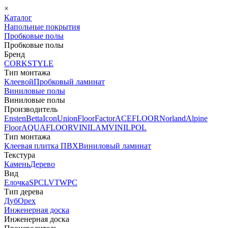
×
Каталог
Напольные покрытия
Пробковые полы
Пробковые полы
Бренд
CORKSTYLE
Тип монтажа
Клеевой
Пробковый ламинат
Виниловые полы
Виниловые полы
Производитель
Ensten
Betta
Icon
Union
FloorFactor
ACEFLOOR
Norland
Alpine
Floor
AQUAFLOOR
VINILAM
VINILPOL
Тип монтажа
Клеевая плитка ПВХ
Виниловый ламинат
Текстура
Камень
Дерево
Вид
Елочка
SPC
LVT
WPC
Тип дерева
Дуб
Орех
Инженерная доска
Инженерная доска