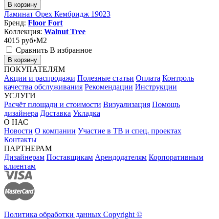
В корзину
Ламинат Орех Кембридж 19023
Бренд:
Floor Fort
Коллекция:
Walnut Tree
4015
руб•M2
Сравнить
В избранное
В корзину
ПОКУПАТЕЛЯМ
Акции и распродажи
Полезные статьи
Оплата
Контроль
качества обслуживания
Рекомендации
Инструкции
УСЛУГИ
Расчёт площади и стоимости
Визуализация
Помощь
дизайнера
Доставка
Укладка
О НАС
Новости
О компании
Участие в ТВ и спец. проектах
Контакты
ПАРТНЕРАМ
Дизайнерам
Поставщикам
Арендодателям
Корпоративным
клиентам
Политика обработки данных Copyright ©