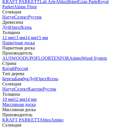
KRAFT PARKETT
Lab Arte
Ablux
Brinel
Gran Parte
Royal
Parket
Alpine Floor
Селекция
Натур
Селект
Рустик
Древесина
Дуб
Орех
Ясень
Толщина
12 мм
13 мм
14 мм
15 мм
Паркетная доска
Паркетная доска
Производитель
AUSWOOD
UPOFLOOR
TENFOR
Amigo
Wood System
Страна
Китай
Россия
Тип дерева
Береза
Бамбук
Дуб
Орех
Ясень
Селекция
Натур
Селект
Кантри
Рустик
Толщина
10 мм
12 мм
14 мм
Массивная доска
Массивная доска
Производитель
KRAFT PARKETT
Ablux
Amigo
Селекция