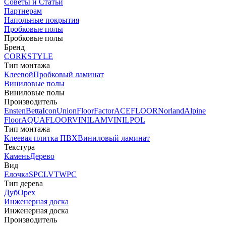
Советы и Статьи
Партнерам
Напольные покрытия
Пробковые полы
Пробковые полы
Бренд
CORKSTYLE
Тип монтажа
Клеевой
Пробковый ламинат
Виниловые полы
Виниловые полы
Производитель
Ensten
Betta
Icon
Union
FloorFactor
ACEFLOOR
Norland
Alpine
Floor
AQUAFLOOR
VINILAM
VINILPOL
Тип монтажа
Клеевая плитка ПВХ
Виниловый ламинат
Текстура
Камень
Дерево
Вид
Елочка
SPC
LVT
WPC
Тип дерева
Дуб
Орех
Инженерная доска
Инженерная доска
Производитель