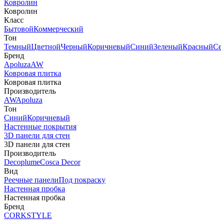
Ковролин
Ковролин
Класс
Бытовой
Коммерческий
Тон
Темный
Цветной
Черный
Коричневый
Синий
Зеленый
Красный
С
Бренд
Apoluza
AW
Ковровая плитка
Ковровая плитка
Производитель
AW
Apoluza
Тон
Синий
Коричневый
Настенные покрытия
3D панели для стен
3D панели для стен
Производитель
Decoplume
Cosca Decor
Вид
Реечные панели
Под покраску
Настенная пробка
Настенная пробка
Бренд
CORKSTYLE