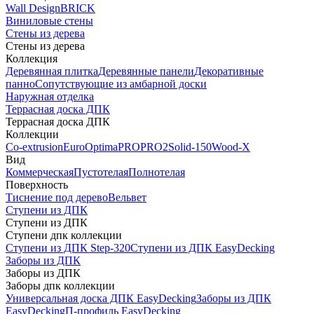
Wall Design
BRICK
Виниловые стены
Стены из дерева
Стены из дерева
Коллекция
Деревянная плитка
Деревянные панели
Декоративные
панно
Сопутствующие из амбарной доски
Наружная отделка
Террасная доска ДПК
Террасная доска ДПК
Коллекции
Co-extrusion
Euro
Optima
PRO
PRO2
Solid-150
Wood-X
Вид
Коммерческая
Пустотелая
Полнотелая
Поверхность
Тиснение под дерево
Вельвет
Ступени из ДПК
Ступени из ДПК
Ступени дпк коллекции
Ступени из ДПК Step-320
Ступени из ДПК EasyDecking
Заборы из ДПК
Заборы из ДПК
Заборы дпк коллекции
Универсальная доска ДПК EasyDecking
Заборы из ДПК
EasyDecking
П-профиль EasyDecking