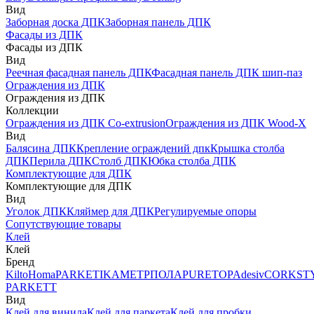
Вид
Заборная доска ДПК
Заборная панель ДПК
Фасады из ДПК
Фасады из ДПК
Вид
Реечная фасадная панель ДПК
Фасадная панель ДПК шип-паз
Ограждения из ДПК
Ограждения из ДПК
Коллекции
Ограждения из ДПК Co-extrusion
Ограждения из ДПК Wood-X
Вид
Балясина ДПК
Крепление ограждений дпк
Крышка столба
ДПК
Перила ДПК
Столб ДПК
Юбка столба ДПК
Комплектующие для ДПК
Комплектующие для ДПК
Вид
Уголок ДПК
Кляймер для ДПК
Регулируемые опоры
Сопутствующие товары
Клей
Клей
Бренд
Kilto
Homa
PARKETIKA
МЕТРПОЛА
PURETOP
Adesiv
CORKST
PARKETT
Вид
Клей для винила
Клей для паркета
Клей для пробки