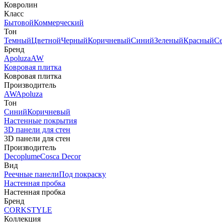
Ковролин
Класс
Бытовой
Коммерческий
Тон
Темный
Цветной
Черный
Коричневый
Синий
Зеленый
Красный
С
Бренд
Apoluza
AW
Ковровая плитка
Ковровая плитка
Производитель
AW
Apoluza
Тон
Синий
Коричневый
Настенные покрытия
3D панели для стен
3D панели для стен
Производитель
Decoplume
Cosca Decor
Вид
Реечные панели
Под покраску
Настенная пробка
Настенная пробка
Бренд
CORKSTYLE
Коллекция