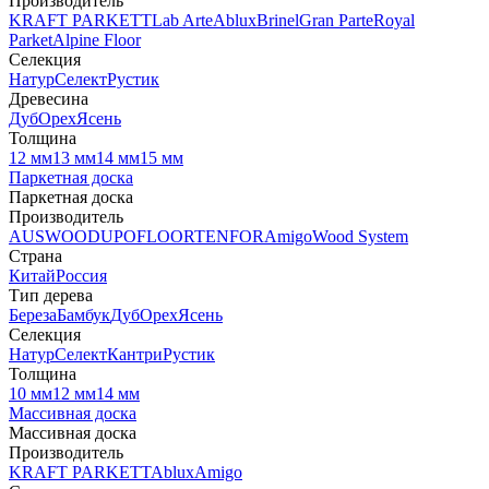
Производитель
KRAFT PARKETT
Lab Arte
Ablux
Brinel
Gran Parte
Royal
Parket
Alpine Floor
Селекция
Натур
Селект
Рустик
Древесина
Дуб
Орех
Ясень
Толщина
12 мм
13 мм
14 мм
15 мм
Паркетная доска
Паркетная доска
Производитель
AUSWOOD
UPOFLOOR
TENFOR
Amigo
Wood System
Страна
Китай
Россия
Тип дерева
Береза
Бамбук
Дуб
Орех
Ясень
Селекция
Натур
Селект
Кантри
Рустик
Толщина
10 мм
12 мм
14 мм
Массивная доска
Массивная доска
Производитель
KRAFT PARKETT
Ablux
Amigo