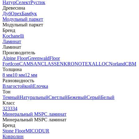
Натур
Селект
Рустик
Древесина
Дуб
Орех
Бамбук
Модульный паркет
Модульный паркет
Бренд
Kochanelli
Ламинат
Ламинат
Производитель
Alpine Floor
Greenwald
Floor
Fort
Icon
CAMSAN
CLASSEN
KRONOTEX
ALLOC
Norland
CBM
Толщина
8 мм
10 мм
12 мм
Разновидность
Влагостойкий
Елочка
Тон
Темный
Натуральный
Светлый
Бежевый
Серый
Белый
Класс
32
33
34
Минеральный MSPC ламинат
Минеральный MSPC ламинат
Бренд
Stone Floor
MICODUR
Ковролин