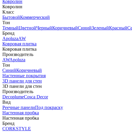
Ковролин
Ковролин
Класс
Бытовой
Коммерческий
Тон
Темный
Цветной
Черный
Коричневый
Синий
Зеленый
Красный
С
Бренд
Apoluza
AW
Ковровая плитка
Ковровая плитка
Производитель
AW
Apoluza
Тон
Синий
Коричневый
Настенные покрытия
3D панели для стен
3D панели для стен
Производитель
Decoplume
Cosca Decor
Вид
Реечные панели
Под покраску
Настенная пробка
Настенная пробка
Бренд
CORKSTYLE