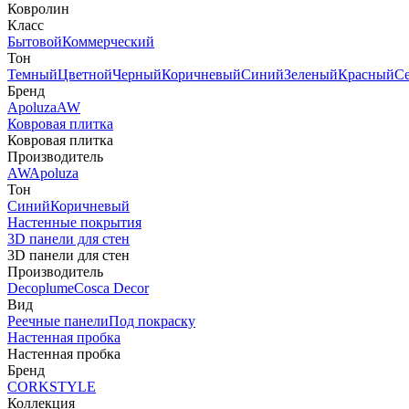
Ковролин
Класс
Бытовой
Коммерческий
Тон
Темный
Цветной
Черный
Коричневый
Синий
Зеленый
Красный
С
Бренд
Apoluza
AW
Ковровая плитка
Ковровая плитка
Производитель
AW
Apoluza
Тон
Синий
Коричневый
Настенные покрытия
3D панели для стен
3D панели для стен
Производитель
Decoplume
Cosca Decor
Вид
Реечные панели
Под покраску
Настенная пробка
Настенная пробка
Бренд
CORKSTYLE
Коллекция