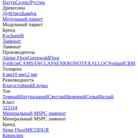
Натур
Селект
Рустик
Древесина
Дуб
Орех
Бамбук
Модульный паркет
Модульный паркет
Бренд
Kochanelli
Ламинат
Ламинат
Производитель
Alpine Floor
Greenwald
Floor
Fort
Icon
CAMSAN
CLASSEN
KRONOTEX
ALLOC
Norland
CBM
Толщина
8 мм
10 мм
12 мм
Разновидность
Влагостойкий
Елочка
Тон
Темный
Натуральный
Светлый
Бежевый
Серый
Белый
Класс
32
33
34
Минеральный MSPC ламинат
Минеральный MSPC ламинат
Бренд
Stone Floor
MICODUR
Ковролин