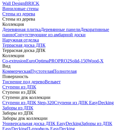
Wall Design
BRICK
Виниловые стены
Стены из дерева
Стены из дерева
Коллекция
Деревянная плитка
Деревянные панели
Декоративные
панно
Сопутствующие из амбарной доски
Наружная отделка
Террасная доска ДПК
Террасная доска ДПК
Коллекции
Co-extrusion
Euro
Optima
PRO
PRO2
Solid-150
Wood-X
Вид
Коммерческая
Пустотелая
Полнотелая
Поверхность
Тиснение под дерево
Вельвет
Ступени из ДПК
Ступени из ДПК
Ступени дпк коллекции
Ступени из ДПК Step-320
Ступени из ДПК EasyDecking
Заборы из ДПК
Заборы из ДПК
Заборы дпк коллекции
Универсальная доска ДПК EasyDecking
Заборы из ДПК
EasyDecking
П-профиль EasyDecking