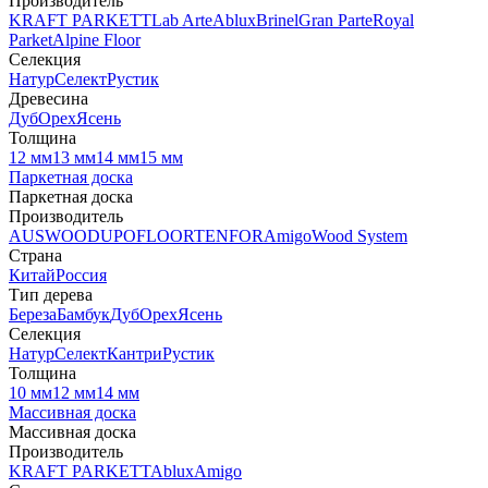
Производитель
KRAFT PARKETT
Lab Arte
Ablux
Brinel
Gran Parte
Royal
Parket
Alpine Floor
Селекция
Натур
Селект
Рустик
Древесина
Дуб
Орех
Ясень
Толщина
12 мм
13 мм
14 мм
15 мм
Паркетная доска
Паркетная доска
Производитель
AUSWOOD
UPOFLOOR
TENFOR
Amigo
Wood System
Страна
Китай
Россия
Тип дерева
Береза
Бамбук
Дуб
Орех
Ясень
Селекция
Натур
Селект
Кантри
Рустик
Толщина
10 мм
12 мм
14 мм
Массивная доска
Массивная доска
Производитель
KRAFT PARKETT
Ablux
Amigo