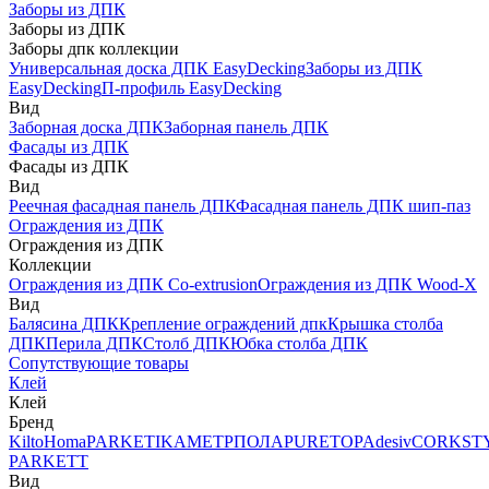
Заборы из ДПК
Заборы из ДПК
Заборы дпк коллекции
Универсальная доска ДПК EasyDecking
Заборы из ДПК
EasyDecking
П-профиль EasyDecking
Вид
Заборная доска ДПК
Заборная панель ДПК
Фасады из ДПК
Фасады из ДПК
Вид
Реечная фасадная панель ДПК
Фасадная панель ДПК шип-паз
Ограждения из ДПК
Ограждения из ДПК
Коллекции
Ограждения из ДПК Co-extrusion
Ограждения из ДПК Wood-X
Вид
Балясина ДПК
Крепление ограждений дпк
Крышка столба
ДПК
Перила ДПК
Столб ДПК
Юбка столба ДПК
Сопутствующие товары
Клей
Клей
Бренд
Kilto
Homa
PARKETIKA
МЕТРПОЛА
PURETOP
Adesiv
CORKST
PARKETT
Вид