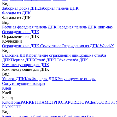
Вид
Заборная доска ДПК
Заборная панель ДПК
Фасады из ДПК
Фасады из ДПК
Вид
Реечная фасадная панель ДПК
Фасадная панель ДПК шип-паз
Ограждения из ДПК
Ограждения из ДПК
Коллекции
Ограждения из ДПК Co-extrusion
Ограждения из ДПК Wood-X
Вид
Балясина ДПК
Крепление ограждений дпк
Крышка столба
ДПК
Перила ДПК
Столб ДПК
Юбка столба ДПК
Комплектующие для ДПК
Комплектующие для ДПК
Вид
Уголок ДПК
Кляймер для ДПК
Регулируемые опоры
Сопутствующие товары
Клей
Клей
Бренд
Kilto
Homa
PARKETIKA
МЕТРПОЛА
PURETOP
Adesiv
CORKST
PARKETT
Вид
Клей для винила
Клей для паркета
Клей для пробки