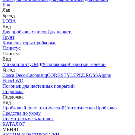
Лак
Лак
Бренд
LOBA
Вид
Для пробковых полов
Для паркета
Грунт
Компенсаторы пробковые
Плинтус
Плинтус
Вид
Микроплинтус
МДФ
Пробковый
Скрытый
Теневой
Бренд
Cosca Decor
Laconistiq
CORKSTYLE
PEDROSS
Alpine
Floor
LWD
Погонаж для настенных покрытий
Подложка
Подложка
Вид
Пробковый лист технический
Синтетическая
Пробковая
Средства по уходу
Посмотреть весь каталог
КАТАЛОГ
МЕНЮ
АКЦИИ И РАСПРОДАЖИ