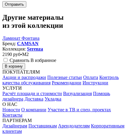
Отправить
Другие материалы
из этой коллекции
Ламинат Фонтана
Бренд:
CAMSAN
Коллекция:
Serenza
2190
руб•M2
Сравнить
В избранное
В корзину
ПОКУПАТЕЛЯМ
Акции и распродажи
Полезные статьи
Оплата
Контроль
качества обслуживания
Рекомендации
Инструкции
УСЛУГИ
Расчёт площади и стоимости
Визуализация
Помощь
дизайнера
Доставка
Укладка
О НАС
Новости
О компании
Участие в ТВ и спец. проектах
Контакты
ПАРТНЕРАМ
Дизайнерам
Поставщикам
Арендодателям
Корпоративным
клиентам