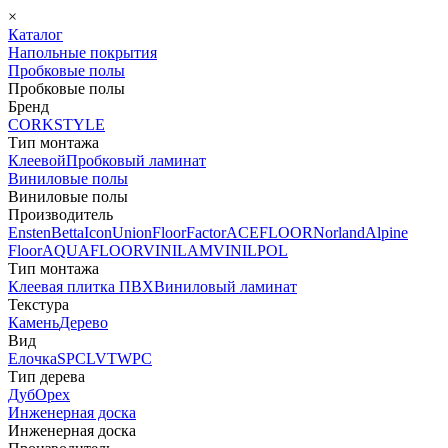
×
Каталог
Напольные покрытия
Пробковые полы
Пробковые полы
Бренд
CORKSTYLE
Тип монтажа
Клеевой
Пробковый ламинат
Виниловые полы
Виниловые полы
Производитель
Ensten
Betta
Icon
Union
FloorFactor
ACEFLOOR
Norland
Alpine
Floor
AQUAFLOOR
VINILAM
VINILPOL
Тип монтажа
Клеевая плитка ПВХ
Виниловый ламинат
Текстура
Камень
Дерево
Вид
Елочка
SPC
LVT
WPC
Тип дерева
Дуб
Орех
Инженерная доска
Инженерная доска