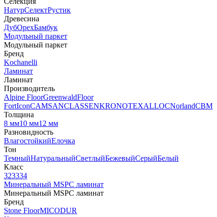
Селекция
Натур
Селект
Рустик
Древесина
Дуб
Орех
Бамбук
Модульный паркет
Модульный паркет
Бренд
Kochanelli
Ламинат
Ламинат
Производитель
Alpine Floor
Greenwald
Floor
Fort
Icon
CAMSAN
CLASSEN
KRONOTEX
ALLOC
Norland
CBM
Толщина
8 мм
10 мм
12 мм
Разновидность
Влагостойкий
Елочка
Тон
Темный
Натуральный
Светлый
Бежевый
Серый
Белый
Класс
32
33
34
Минеральный MSPC ламинат
Минеральный MSPC ламинат
Бренд
Stone Floor
MICODUR