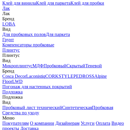
Клей для винила
Клей для паркета
Клей для пробки
Лак
Лак
Бренд
LOBA
Вид
Для пробковых полов
Для паркета
Грунт
Компенсаторы пробковые
Плинтус
Плинтус
Вид
Микроплинтус
МДФ
Пробковый
Скрытый
Теневой
Бренд
Cosca Decor
Laconistiq
CORKSTYLE
PEDROSS
Alpine
Floor
LWD
Погонаж для настенных покрытий
Подложка
Подложка
Вид
Пробковый лист технический
Синтетическая
Пробковая
Средства по уходу
Меню
Покупателям
О компании
Дизайнерам
Услуги
Оплата
Видео
проекты
Доставка