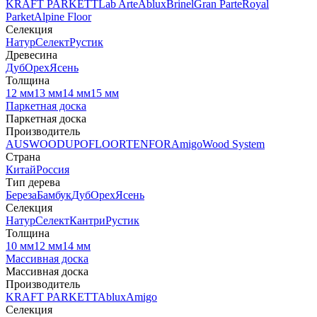
KRAFT PARKETT
Lab Arte
Ablux
Brinel
Gran Parte
Royal
Parket
Alpine Floor
Селекция
Натур
Селект
Рустик
Древесина
Дуб
Орех
Ясень
Толщина
12 мм
13 мм
14 мм
15 мм
Паркетная доска
Паркетная доска
Производитель
AUSWOOD
UPOFLOOR
TENFOR
Amigo
Wood System
Страна
Китай
Россия
Тип дерева
Береза
Бамбук
Дуб
Орех
Ясень
Селекция
Натур
Селект
Кантри
Рустик
Толщина
10 мм
12 мм
14 мм
Массивная доска
Массивная доска
Производитель
KRAFT PARKETT
Ablux
Amigo
Селекция