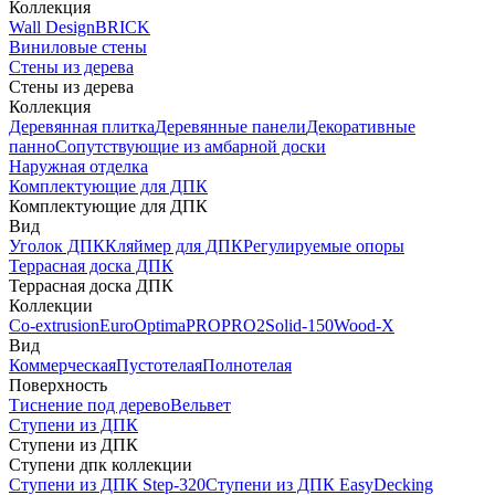
Коллекция
Wall Design
BRICK
Виниловые стены
Стены из дерева
Стены из дерева
Коллекция
Деревянная плитка
Деревянные панели
Декоративные
панно
Сопутствующие из амбарной доски
Наружная отделка
Комплектующие для ДПК
Комплектующие для ДПК
Вид
Уголок ДПК
Кляймер для ДПК
Регулируемые опоры
Террасная доска ДПК
Террасная доска ДПК
Коллекции
Co-extrusion
Euro
Optima
PRO
PRO2
Solid-150
Wood-X
Вид
Коммерческая
Пустотелая
Полнотелая
Поверхность
Тиснение под дерево
Вельвет
Ступени из ДПК
Ступени из ДПК
Ступени дпк коллекции
Ступени из ДПК Step-320
Ступени из ДПК EasyDecking