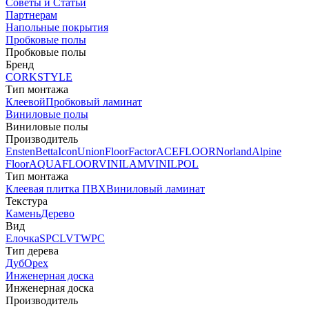
Советы и Статьи
Партнерам
Напольные покрытия
Пробковые полы
Пробковые полы
Бренд
CORKSTYLE
Тип монтажа
Клеевой
Пробковый ламинат
Виниловые полы
Виниловые полы
Производитель
Ensten
Betta
Icon
Union
FloorFactor
ACEFLOOR
Norland
Alpine
Floor
AQUAFLOOR
VINILAM
VINILPOL
Тип монтажа
Клеевая плитка ПВХ
Виниловый ламинат
Текстура
Камень
Дерево
Вид
Елочка
SPC
LVT
WPC
Тип дерева
Дуб
Орех
Инженерная доска
Инженерная доска
Производитель