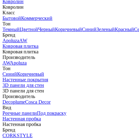
Ковролин
Ковролин
Класс
Бытовой
Коммерческий
Тон
Темный
Цветной
Черный
Коричневый
Синий
Зеленый
Красный
С
Бренд
Apoluza
AW
Ковровая плитка
Ковровая плитка
Производитель
AW
Apoluza
Тон
Синий
Коричневый
Настенные покрытия
3D панели для стен
3D панели для стен
Производитель
Decoplume
Cosca Decor
Вид
Реечные панели
Под покраску
Настенная пробка
Настенная пробка
Бренд
CORKSTYLE