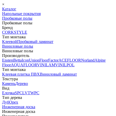
×
Каталог
Напольные покрытия
Пробковые полы
Пробковые полы
Бренд
CORKSTYLE
Тип монтажа
Клеевой
Пробковый ламинат
Виниловые полы
Виниловые полы
Производитель
Ensten
Betta
Icon
Union
FloorFactor
ACEFLOOR
Norland
Alpine
Floor
AQUAFLOOR
VINILAM
VINILPOL
Тип монтажа
Клеевая плитка ПВХ
Виниловый ламинат
Текстура
Камень
Дерево
Вид
Елочка
SPC
LVT
WPC
Тип дерева
Дуб
Орех
Инженерная доска
Инженерная доска