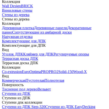
Коллекция
Wall Design
BRICK
Виниловые стены
Стены из дерева
Стены из дерева
Коллекция
Деревянная плитка
Деревянные панели
Декоративные
панно
Сопутствующие из амбарной доски
Наружная отделка
Комплектующие для ДПК
Комплектующие для ДПК
Вид
Уголок ДПК
Кляймер для ДПК
Регулируемые опоры
Террасная доска ДПК
Террасная доска ДПК
Коллекции
Co-extrusion
Euro
Optima
PRO
PRO2
Solid-150
Wood-X
Вид
Коммерческая
Пустотелая
Полнотелая
Поверхность
Тиснение под дерево
Вельвет
Ступени из ДПК
Ступени из ДПК
Ступени дпк коллекции
Ступени из ДПК Step-320
Ступени из ДПК EasyDecking