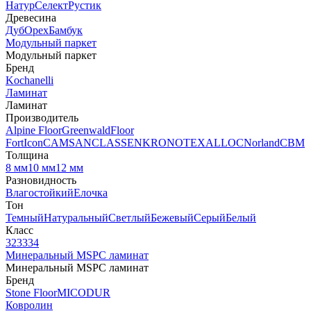
Натур
Селект
Рустик
Древесина
Дуб
Орех
Бамбук
Модульный паркет
Модульный паркет
Бренд
Kochanelli
Ламинат
Ламинат
Производитель
Alpine Floor
Greenwald
Floor
Fort
Icon
CAMSAN
CLASSEN
KRONOTEX
ALLOC
Norland
CBM
Толщина
8 мм
10 мм
12 мм
Разновидность
Влагостойкий
Елочка
Тон
Темный
Натуральный
Светлый
Бежевый
Серый
Белый
Класс
32
33
34
Минеральный MSPC ламинат
Минеральный MSPC ламинат
Бренд
Stone Floor
MICODUR
Ковролин