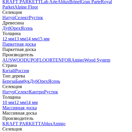
KRAFT PARKETT
Lab Arte
Ablux
Brinel
Gran Parte
Royal
Parket
Alpine Floor
Селекция
Натур
Селект
Рустик
Древесина
Дуб
Орех
Ясень
Толщина
12 мм
13 мм
14 мм
15 мм
Паркетная доска
Паркетная доска
Производитель
AUSWOOD
UPOFLOOR
TENFOR
Amigo
Wood System
Страна
Китай
Россия
Тип дерева
Береза
Бамбук
Дуб
Орех
Ясень
Селекция
Натур
Селект
Кантри
Рустик
Толщина
10 мм
12 мм
14 мм
Массивная доска
Массивная доска
Производитель
KRAFT PARKETT
Ablux
Amigo
Селекция