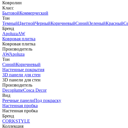
Ковролин
Класс
Бытовой
Коммерческий
Тон
Темный
Цветной
Черный
Коричневый
Синий
Зеленый
Красный
С
Бренд
Apoluza
AW
Ковровая плитка
Ковровая плитка
Производитель
AW
Apoluza
Тон
Синий
Коричневый
Настенные покрытия
3D панели для стен
3D панели для стен
Производитель
Decoplume
Cosca Decor
Вид
Реечные панели
Под покраску
Настенная пробка
Настенная пробка
Бренд
CORKSTYLE
Коллекция