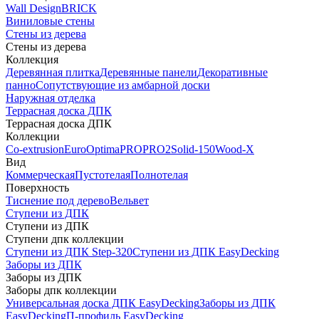
Wall Design
BRICK
Виниловые стены
Стены из дерева
Стены из дерева
Коллекция
Деревянная плитка
Деревянные панели
Декоративные
панно
Сопутствующие из амбарной доски
Наружная отделка
Террасная доска ДПК
Террасная доска ДПК
Коллекции
Co-extrusion
Euro
Optima
PRO
PRO2
Solid-150
Wood-X
Вид
Коммерческая
Пустотелая
Полнотелая
Поверхность
Тиснение под дерево
Вельвет
Ступени из ДПК
Ступени из ДПК
Ступени дпк коллекции
Ступени из ДПК Step-320
Ступени из ДПК EasyDecking
Заборы из ДПК
Заборы из ДПК
Заборы дпк коллекции
Универсальная доска ДПК EasyDecking
Заборы из ДПК
EasyDecking
П-профиль EasyDecking