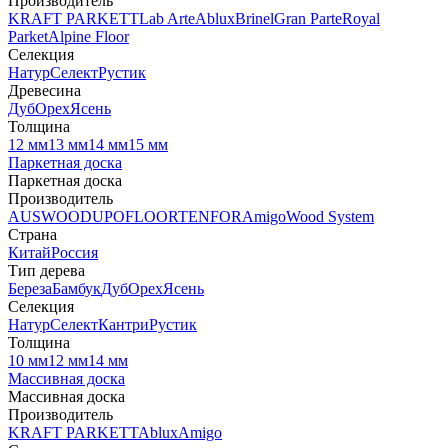
Производитель
KRAFT PARKETT
Lab Arte
Ablux
Brinel
Gran Parte
Royal
Parket
Alpine Floor
Селекция
Натур
Селект
Рустик
Древесина
Дуб
Орех
Ясень
Толщина
12 мм
13 мм
14 мм
15 мм
Паркетная доска
Паркетная доска
Производитель
AUSWOOD
UPOFLOOR
TENFOR
Amigo
Wood System
Страна
Китай
Россия
Тип дерева
Береза
Бамбук
Дуб
Орех
Ясень
Селекция
Натур
Селект
Кантри
Рустик
Толщина
10 мм
12 мм
14 мм
Массивная доска
Массивная доска
Производитель
KRAFT PARKETT
Ablux
Amigo