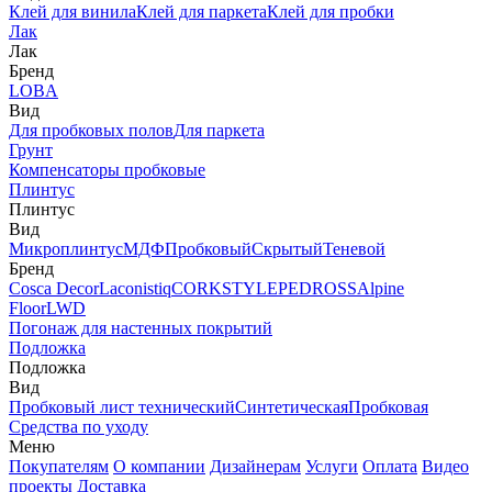
Клей для винила
Клей для паркета
Клей для пробки
Лак
Лак
Бренд
LOBA
Вид
Для пробковых полов
Для паркета
Грунт
Компенсаторы пробковые
Плинтус
Плинтус
Вид
Микроплинтус
МДФ
Пробковый
Скрытый
Теневой
Бренд
Cosca Decor
Laconistiq
CORKSTYLE
PEDROSS
Alpine
Floor
LWD
Погонаж для настенных покрытий
Подложка
Подложка
Вид
Пробковый лист технический
Синтетическая
Пробковая
Средства по уходу
Меню
Покупателям
О компании
Дизайнерам
Услуги
Оплата
Видео
проекты
Доставка