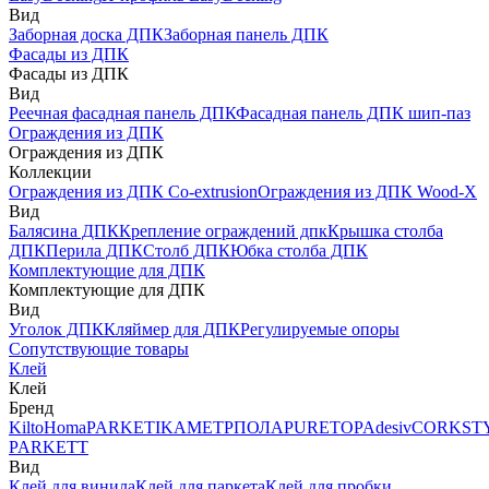
Вид
Заборная доска ДПК
Заборная панель ДПК
Фасады из ДПК
Фасады из ДПК
Вид
Реечная фасадная панель ДПК
Фасадная панель ДПК шип-паз
Ограждения из ДПК
Ограждения из ДПК
Коллекции
Ограждения из ДПК Co-extrusion
Ограждения из ДПК Wood-X
Вид
Балясина ДПК
Крепление ограждений дпк
Крышка столба
ДПК
Перила ДПК
Столб ДПК
Юбка столба ДПК
Комплектующие для ДПК
Комплектующие для ДПК
Вид
Уголок ДПК
Кляймер для ДПК
Регулируемые опоры
Сопутствующие товары
Клей
Клей
Бренд
Kilto
Homa
PARKETIKA
МЕТРПОЛА
PURETOP
Adesiv
CORKST
PARKETT
Вид
Клей для винила
Клей для паркета
Клей для пробки