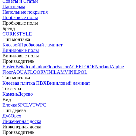
Советы и Статьи
Партнерам
Напольные покрытия
Пробковые полы
Пробковые полы
Бренд
CORKSTYLE
Тип монтажа
Клеевой
Пробковый ламинат
Виниловые полы
Виниловые полы
Производитель
Ensten
Betta
Icon
Union
FloorFactor
ACEFLOOR
Norland
Alpine
Floor
AQUAFLOOR
VINILAM
VINILPOL
Тип монтажа
Клеевая плитка ПВХ
Виниловый ламинат
Текстура
Камень
Дерево
Вид
Елочка
SPC
LVT
WPC
Тип дерева
Дуб
Орех
Инженерная доска
Инженерная доска
Производитель