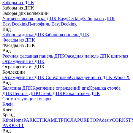
Заборы из ДПК
Заборы из ДПК
Заборы дпк коллекции
Универсальная доска ДПК EasyDecking
Заборы из ДПК
EasyDecking
П-профиль EasyDecking
Вид
Заборная доска ДПК
Заборная панель ДПК
Фасады из ДПК
Фасады из ДПК
Вид
Реечная фасадная панель ДПК
Фасадная панель ДПК шип-паз
Ограждения из ДПК
Ограждения из ДПК
Коллекции
Ограждения из ДПК Co-extrusion
Ограждения из ДПК Wood-X
Вид
Балясина ДПК
Крепление ограждений дпк
Крышка столба
ДПК
Перила ДПК
Столб ДПК
Юбка столба ДПК
Сопутствующие товары
Клей
Клей
Бренд
Kilto
Homa
PARKETIKA
МЕТРПОЛА
PURETOP
Adesiv
CORKST
PARKETT
Вид