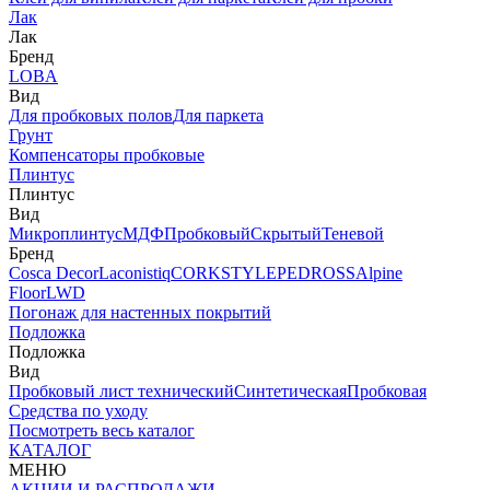
Лак
Лак
Бренд
LOBA
Вид
Для пробковых полов
Для паркета
Грунт
Компенсаторы пробковые
Плинтус
Плинтус
Вид
Микроплинтус
МДФ
Пробковый
Скрытый
Теневой
Бренд
Cosca Decor
Laconistiq
CORKSTYLE
PEDROSS
Alpine
Floor
LWD
Погонаж для настенных покрытий
Подложка
Подложка
Вид
Пробковый лист технический
Синтетическая
Пробковая
Средства по уходу
Посмотреть весь каталог
КАТАЛОГ
МЕНЮ
АКЦИИ И РАСПРОДАЖИ