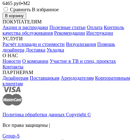
6465
руб•M2
Сравнить
В избранное
В корзину
ПОКУПАТЕЛЯМ
Акции и распродажи
Полезные статьи
Оплата
Контроль
качества обслуживания
Рекомендации
Инструкции
УСЛУГИ
Расчёт площади и стоимости
Визуализация
Помощь
дизайнера
Доставка
Укладка
О НАС
Новости
О компании
Участие в ТВ и спец. проектах
Контакты
ПАРТНЕРАМ
Дизайнерам
Поставщикам
Арендодателям
Корпоративным
клиентам
Политика обработки данных Copyright ©
Все права защищены |
Group-S