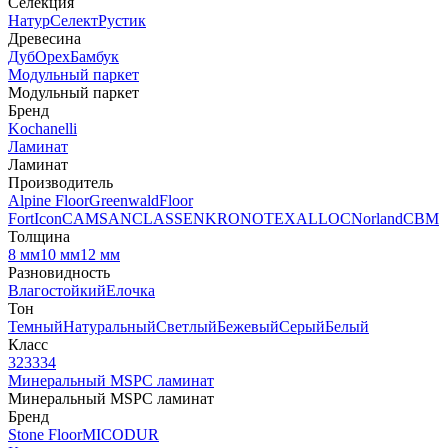
Селекция
Натур
Селект
Рустик
Древесина
Дуб
Орех
Бамбук
Модульный паркет
Модульный паркет
Бренд
Kochanelli
Ламинат
Ламинат
Производитель
Alpine Floor
Greenwald
Floor
Fort
Icon
CAMSAN
CLASSEN
KRONOTEX
ALLOC
Norland
CBM
Толщина
8 мм
10 мм
12 мм
Разновидность
Влагостойкий
Елочка
Тон
Темный
Натуральный
Светлый
Бежевый
Серый
Белый
Класс
32
33
34
Минеральный MSPC ламинат
Минеральный MSPC ламинат
Бренд
Stone Floor
MICODUR