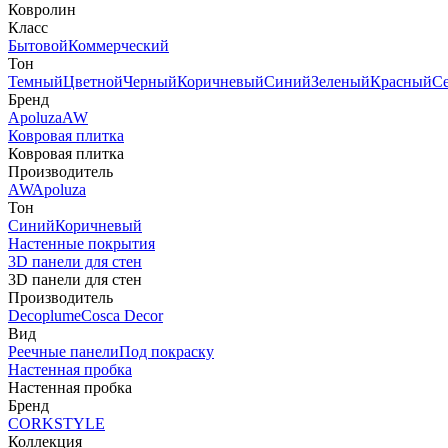
Ковролин
Класс
Бытовой
Коммерческий
Тон
Темный
Цветной
Черный
Коричневый
Синий
Зеленый
Красный
С
Бренд
Apoluza
AW
Ковровая плитка
Ковровая плитка
Производитель
AW
Apoluza
Тон
Синий
Коричневый
Настенные покрытия
3D панели для стен
3D панели для стен
Производитель
Decoplume
Cosca Decor
Вид
Реечные панели
Под покраску
Настенная пробка
Настенная пробка
Бренд
CORKSTYLE
Коллекция