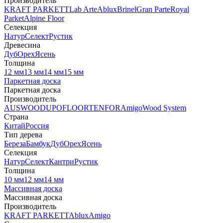
Производитель
KRAFT PARKETT
Lab Arte
Ablux
Brinel
Gran Parte
Royal
Parket
Alpine Floor
Селекция
Натур
Селект
Рустик
Древесина
Дуб
Орех
Ясень
Толщина
12 мм
13 мм
14 мм
15 мм
Паркетная доска
Паркетная доска
Производитель
AUSWOOD
UPOFLOOR
TENFOR
Amigo
Wood System
Страна
Китай
Россия
Тип дерева
Береза
Бамбук
Дуб
Орех
Ясень
Селекция
Натур
Селект
Кантри
Рустик
Толщина
10 мм
12 мм
14 мм
Массивная доска
Массивная доска
Производитель
KRAFT PARKETT
Ablux
Amigo