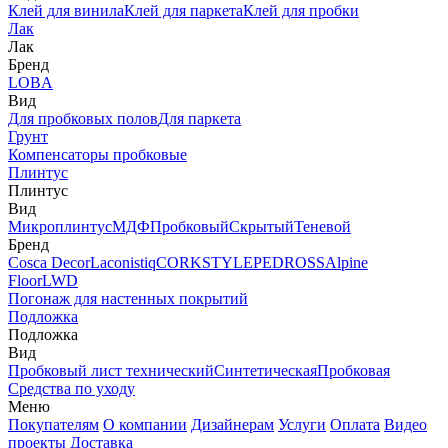
Клей для винила
Клей для паркета
Клей для пробки
Лак
Лак
Бренд
LOBA
Вид
Для пробковых полов
Для паркета
Грунт
Компенсаторы пробковые
Плинтус
Плинтус
Вид
Микроплинтус
МДФ
Пробковый
Скрытый
Теневой
Бренд
Cosca Decor
Laconistiq
CORKSTYLE
PEDROSS
Alpine
Floor
LWD
Погонаж для настенных покрытий
Подложка
Подложка
Вид
Пробковый лист технический
Синтетическая
Пробковая
Средства по уходу
Меню
Покупателям
О компании
Дизайнерам
Услуги
Оплата
Видео
проекты
Доставка