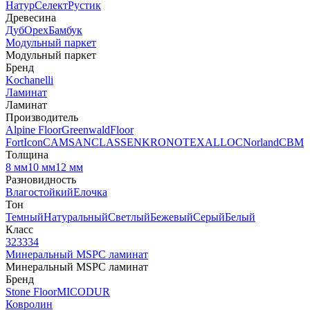
Натур
Селект
Рустик
Древесина
Дуб
Орех
Бамбук
Модульный паркет
Модульный паркет
Бренд
Kochanelli
Ламинат
Ламинат
Производитель
Alpine Floor
Greenwald
Floor
Fort
Icon
CAMSAN
CLASSEN
KRONOTEX
ALLOC
Norland
CBM
Толщина
8 мм
10 мм
12 мм
Разновидность
Влагостойкий
Елочка
Тон
Темный
Натуральный
Светлый
Бежевый
Серый
Белый
Класс
32
33
34
Минеральный MSPC ламинат
Минеральный MSPC ламинат
Бренд
Stone Floor
MICODUR
Ковролин