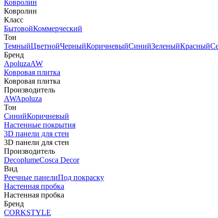
Ковролин
Ковролин
Класс
Бытовой
Коммерческий
Тон
Темный
Цветной
Черный
Коричневый
Синий
Зеленый
Красный
С
Бренд
Apoluza
AW
Ковровая плитка
Ковровая плитка
Производитель
AW
Apoluza
Тон
Синий
Коричневый
Настенные покрытия
3D панели для стен
3D панели для стен
Производитель
Decoplume
Cosca Decor
Вид
Реечные панели
Под покраску
Настенная пробка
Настенная пробка
Бренд
CORKSTYLE