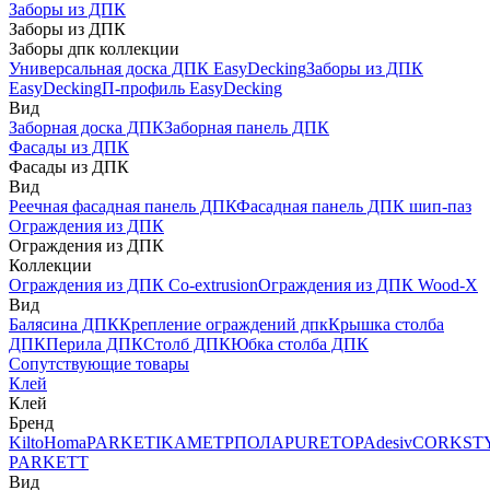
Заборы из ДПК
Заборы из ДПК
Заборы дпк коллекции
Универсальная доска ДПК EasyDecking
Заборы из ДПК
EasyDecking
П-профиль EasyDecking
Вид
Заборная доска ДПК
Заборная панель ДПК
Фасады из ДПК
Фасады из ДПК
Вид
Реечная фасадная панель ДПК
Фасадная панель ДПК шип-паз
Ограждения из ДПК
Ограждения из ДПК
Коллекции
Ограждения из ДПК Co-extrusion
Ограждения из ДПК Wood-X
Вид
Балясина ДПК
Крепление ограждений дпк
Крышка столба
ДПК
Перила ДПК
Столб ДПК
Юбка столба ДПК
Сопутствующие товары
Клей
Клей
Бренд
Kilto
Homa
PARKETIKA
МЕТРПОЛА
PURETOP
Adesiv
CORKST
PARKETT
Вид