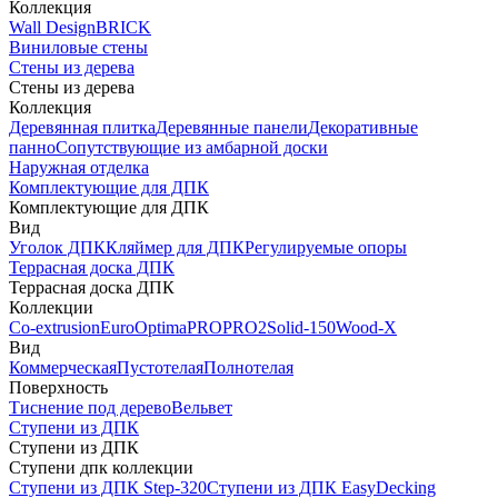
Коллекция
Wall Design
BRICK
Виниловые стены
Стены из дерева
Стены из дерева
Коллекция
Деревянная плитка
Деревянные панели
Декоративные
панно
Сопутствующие из амбарной доски
Наружная отделка
Комплектующие для ДПК
Комплектующие для ДПК
Вид
Уголок ДПК
Кляймер для ДПК
Регулируемые опоры
Террасная доска ДПК
Террасная доска ДПК
Коллекции
Co-extrusion
Euro
Optima
PRO
PRO2
Solid-150
Wood-X
Вид
Коммерческая
Пустотелая
Полнотелая
Поверхность
Тиснение под дерево
Вельвет
Ступени из ДПК
Ступени из ДПК
Ступени дпк коллекции
Ступени из ДПК Step-320
Ступени из ДПК EasyDecking