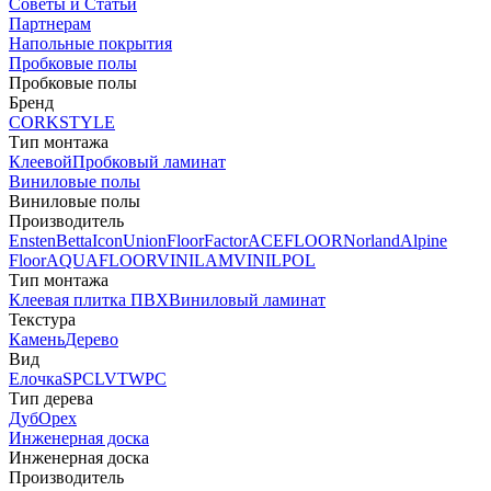
Советы и Статьи
Партнерам
Напольные покрытия
Пробковые полы
Пробковые полы
Бренд
CORKSTYLE
Тип монтажа
Клеевой
Пробковый ламинат
Виниловые полы
Виниловые полы
Производитель
Ensten
Betta
Icon
Union
FloorFactor
ACEFLOOR
Norland
Alpine
Floor
AQUAFLOOR
VINILAM
VINILPOL
Тип монтажа
Клеевая плитка ПВХ
Виниловый ламинат
Текстура
Камень
Дерево
Вид
Елочка
SPC
LVT
WPC
Тип дерева
Дуб
Орех
Инженерная доска
Инженерная доска
Производитель