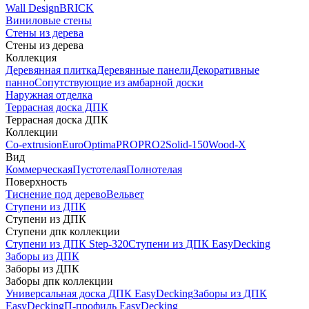
Wall Design
BRICK
Виниловые стены
Стены из дерева
Стены из дерева
Коллекция
Деревянная плитка
Деревянные панели
Декоративные
панно
Сопутствующие из амбарной доски
Наружная отделка
Террасная доска ДПК
Террасная доска ДПК
Коллекции
Co-extrusion
Euro
Optima
PRO
PRO2
Solid-150
Wood-X
Вид
Коммерческая
Пустотелая
Полнотелая
Поверхность
Тиснение под дерево
Вельвет
Ступени из ДПК
Ступени из ДПК
Ступени дпк коллекции
Ступени из ДПК Step-320
Ступени из ДПК EasyDecking
Заборы из ДПК
Заборы из ДПК
Заборы дпк коллекции
Универсальная доска ДПК EasyDecking
Заборы из ДПК
EasyDecking
П-профиль EasyDecking