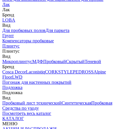
Лак
Лак
Бренд
LOBA
Вид
Для пробковых полов
Для паркета
Грунт
Компенсаторы пробковые
Плинтус
Плинтус
Вид
Микроплинтус
МДФ
Пробковый
Скрытый
Теневой
Бренд
Cosca Decor
Laconistiq
CORKSTYLE
PEDROSS
Alpine
Floor
LWD
Погонаж для настенных покрытий
Подложка
Подложка
Вид
Пробковый лист технический
Синтетическая
Пробковая
Средства по уходу
Посмотреть весь каталог
КАТАЛОГ
МЕНЮ
АКЦИИ И РАСПРОДАЖИ