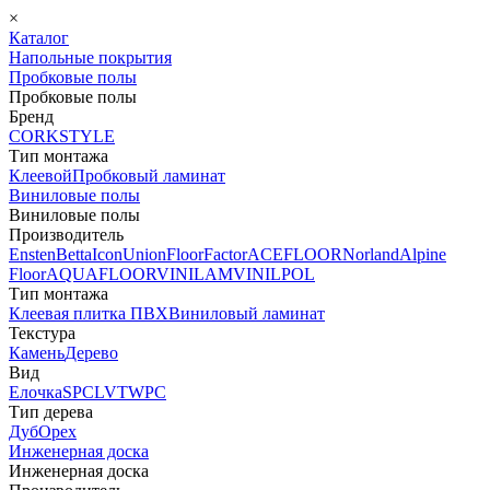
×
Каталог
Напольные покрытия
Пробковые полы
Пробковые полы
Бренд
CORKSTYLE
Тип монтажа
Клеевой
Пробковый ламинат
Виниловые полы
Виниловые полы
Производитель
Ensten
Betta
Icon
Union
FloorFactor
ACEFLOOR
Norland
Alpine
Floor
AQUAFLOOR
VINILAM
VINILPOL
Тип монтажа
Клеевая плитка ПВХ
Виниловый ламинат
Текстура
Камень
Дерево
Вид
Елочка
SPC
LVT
WPC
Тип дерева
Дуб
Орех
Инженерная доска
Инженерная доска