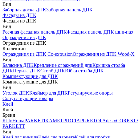
Вид
Заборная доска ДПК
Заборная панель ДПК
Фасады из ДПК
Фасады из ДПК
Вид
Реечная фасадная панель ДПК
Фасадная панель ДПК шип-паз
Ограждения из ДПК
Ограждения из ДПК
Коллекции
Ограждения из ДПК Co-extrusion
Ограждения из ДПК Wood-X
Вид
Балясина ДПК
Крепление ограждений дпк
Крышка столба
ДПК
Перила ДПК
Столб ДПК
Юбка столба ДПК
Комплектующие для ДПК
Комплектующие для ДПК
Вид
Уголок ДПК
Кляймер для ДПК
Регулируемые опоры
Сопутствующие товары
Клей
Клей
Бренд
Kilto
Homa
PARKETIKA
МЕТРПОЛА
PURETOP
Adesiv
CORKST
PARKETT
Вид
Клей для винила
Клей для паркета
Клей для пробки