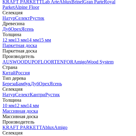
KRAFT PARKETT
Lab Arte
Ablux
Brinel
Gran Parte
Royal
Parket
Alpine Floor
Селекция
Натур
Селект
Рустик
Древесина
Дуб
Орех
Ясень
Толщина
12 мм
13 мм
14 мм
15 мм
Паркетная доска
Паркетная доска
Производитель
AUSWOOD
UPOFLOOR
TENFOR
Amigo
Wood System
Страна
Китай
Россия
Тип дерева
Береза
Бамбук
Дуб
Орех
Ясень
Селекция
Натур
Селект
Кантри
Рустик
Толщина
10 мм
12 мм
14 мм
Массивная доска
Массивная доска
Производитель
KRAFT PARKETT
Ablux
Amigo
Селекция