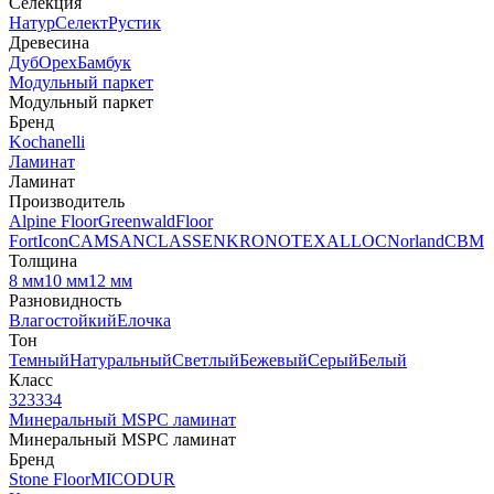
Селекция
Натур
Селект
Рустик
Древесина
Дуб
Орех
Бамбук
Модульный паркет
Модульный паркет
Бренд
Kochanelli
Ламинат
Ламинат
Производитель
Alpine Floor
Greenwald
Floor
Fort
Icon
CAMSAN
CLASSEN
KRONOTEX
ALLOC
Norland
CBM
Толщина
8 мм
10 мм
12 мм
Разновидность
Влагостойкий
Елочка
Тон
Темный
Натуральный
Светлый
Бежевый
Серый
Белый
Класс
32
33
34
Минеральный MSPC ламинат
Минеральный MSPC ламинат
Бренд
Stone Floor
MICODUR