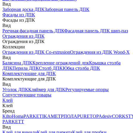
Вид
Заборная доска ДПК
Заборная панель ДПК
Фасады из ДПК
Фасады из ДПК
Вид
Реечная фасадная панель ДПК
Фасадная панель ДПК шип-паз
Ограждения из ДПК
Ограждения из ДПК
Коллекции
Ограждения из ДПК Co-extrusion
Ограждения из ДПК Wood-X
Вид
Балясина ДПК
Крепление ограждений дпк
Крышка столба
ДПК
Перила ДПК
Столб ДПК
Юбка столба ДПК
Комплектующие для ДПК
Комплектующие для ДПК
Вид
Уголок ДПК
Кляймер для ДПК
Регулируемые опоры
Сопутствующие товары
Клей
Клей
Бренд
Kilto
Homa
PARKETIKA
МЕТРПОЛА
PURETOP
Adesiv
CORKST
PARKETT
Вид
Клей для винила
Клей для паркета
Клей для пробки