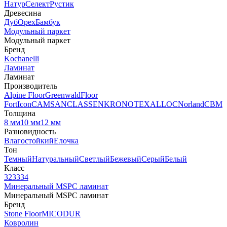
Натур
Селект
Рустик
Древесина
Дуб
Орех
Бамбук
Модульный паркет
Модульный паркет
Бренд
Kochanelli
Ламинат
Ламинат
Производитель
Alpine Floor
Greenwald
Floor
Fort
Icon
CAMSAN
CLASSEN
KRONOTEX
ALLOC
Norland
CBM
Толщина
8 мм
10 мм
12 мм
Разновидность
Влагостойкий
Елочка
Тон
Темный
Натуральный
Светлый
Бежевый
Серый
Белый
Класс
32
33
34
Минеральный MSPC ламинат
Минеральный MSPC ламинат
Бренд
Stone Floor
MICODUR
Ковролин