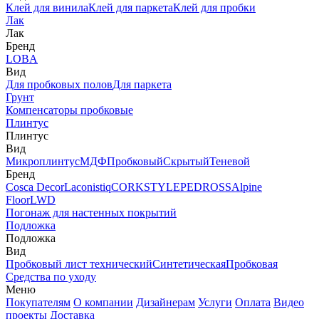
Клей для винила
Клей для паркета
Клей для пробки
Лак
Лак
Бренд
LOBA
Вид
Для пробковых полов
Для паркета
Грунт
Компенсаторы пробковые
Плинтус
Плинтус
Вид
Микроплинтус
МДФ
Пробковый
Скрытый
Теневой
Бренд
Cosca Decor
Laconistiq
CORKSTYLE
PEDROSS
Alpine
Floor
LWD
Погонаж для настенных покрытий
Подложка
Подложка
Вид
Пробковый лист технический
Синтетическая
Пробковая
Средства по уходу
Меню
Покупателям
О компании
Дизайнерам
Услуги
Оплата
Видео
проекты
Доставка