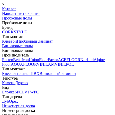
×
Каталог
Напольные покрытия
Пробковые полы
Пробковые полы
Бренд
CORKSTYLE
Тип монтажа
Клеевой
Пробковый ламинат
Виниловые полы
Виниловые полы
Производитель
Ensten
Betta
Icon
Union
FloorFactor
ACEFLOOR
Norland
Alpine
Floor
AQUAFLOOR
VINILAM
VINILPOL
Тип монтажа
Клеевая плитка ПВХ
Виниловый ламинат
Текстура
Камень
Дерево
Вид
Елочка
SPC
LVT
WPC
Тип дерева
Дуб
Орех
Инженерная доска
Инженерная доска