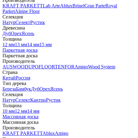
Производитель
KRAFT PARKETT
Lab Arte
Ablux
Brinel
Gran Parte
Royal
Parket
Alpine Floor
Селекция
Натур
Селект
Рустик
Древесина
Дуб
Орех
Ясень
Толщина
12 мм
13 мм
14 мм
15 мм
Паркетная доска
Паркетная доска
Производитель
AUSWOOD
UPOFLOOR
TENFOR
Amigo
Wood System
Страна
Китай
Россия
Тип дерева
Береза
Бамбук
Дуб
Орех
Ясень
Селекция
Натур
Селект
Кантри
Рустик
Толщина
10 мм
12 мм
14 мм
Массивная доска
Массивная доска
Производитель
KRAFT PARKETT
Ablux
Amigo