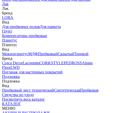
Лак
Лак
Бренд
LOBA
Вид
Для пробковых полов
Для паркета
Грунт
Компенсаторы пробковые
Плинтус
Плинтус
Вид
Микроплинтус
МДФ
Пробковый
Скрытый
Теневой
Бренд
Cosca Decor
Laconistiq
CORKSTYLE
PEDROSS
Alpine
Floor
LWD
Погонаж для настенных покрытий
Подложка
Подложка
Вид
Пробковый лист технический
Синтетическая
Пробковая
Средства по уходу
Посмотреть весь каталог
КАТАЛОГ
МЕНЮ
АКЦИИ И РАСПРОДАЖИ