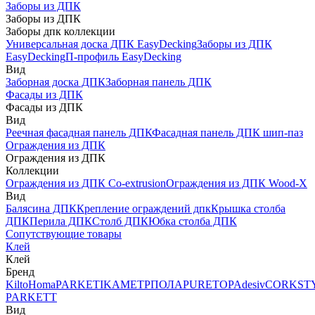
Заборы из ДПК
Заборы из ДПК
Заборы дпк коллекции
Универсальная доска ДПК EasyDecking
Заборы из ДПК
EasyDecking
П-профиль EasyDecking
Вид
Заборная доска ДПК
Заборная панель ДПК
Фасады из ДПК
Фасады из ДПК
Вид
Реечная фасадная панель ДПК
Фасадная панель ДПК шип-паз
Ограждения из ДПК
Ограждения из ДПК
Коллекции
Ограждения из ДПК Co-extrusion
Ограждения из ДПК Wood-X
Вид
Балясина ДПК
Крепление ограждений дпк
Крышка столба
ДПК
Перила ДПК
Столб ДПК
Юбка столба ДПК
Сопутствующие товары
Клей
Клей
Бренд
Kilto
Homa
PARKETIKA
МЕТРПОЛА
PURETOP
Adesiv
CORKST
PARKETT
Вид