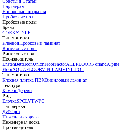
Советы и Статьи
Партнерам
Напольные покрытия
Пробковые полы
Пробковые полы
Бренд
CORKSTYLE
Тип монтажа
Клеевой
Пробковый ламинат
Виниловые полы
Виниловые полы
Производитель
Ensten
Betta
Icon
Union
FloorFactor
ACEFLOOR
Norland
Alpine
Floor
AQUAFLOOR
VINILAM
VINILPOL
Тип монтажа
Клеевая плитка ПВХ
Виниловый ламинат
Текстура
Камень
Дерево
Вид
Елочка
SPC
LVT
WPC
Тип дерева
Дуб
Орех
Инженерная доска
Инженерная доска
Производитель