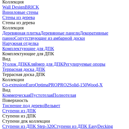
Коллекция
Wall Design
BRICK
Виниловые стены
Стены из дерева
Стены из дерева
Коллекция
Деревянная плитка
Деревянные панели
Декоративные
панно
Сопутствующие из амбарной доски
Наружная отделка
Комплектующие для ДПК
Комплектующие для ДПК
Вид
Уголок ДПК
Кляймер для ДПК
Регулируемые опоры
Террасная доска ДПК
Террасная доска ДПК
Коллекции
Co-extrusion
Euro
Optima
PRO
PRO2
Solid-150
Wood-X
Вид
Коммерческая
Пустотелая
Полнотелая
Поверхность
Тиснение под дерево
Вельвет
Ступени из ДПК
Ступени из ДПК
Ступени дпк коллекции
Ступени из ДПК Step-320
Ступени из ДПК EasyDecking