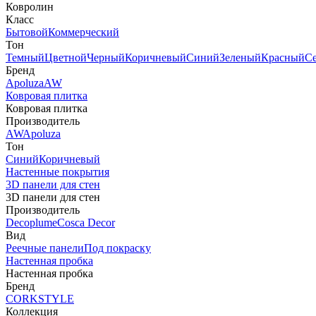
Ковролин
Класс
Бытовой
Коммерческий
Тон
Темный
Цветной
Черный
Коричневый
Синий
Зеленый
Красный
С
Бренд
Apoluza
AW
Ковровая плитка
Ковровая плитка
Производитель
AW
Apoluza
Тон
Синий
Коричневый
Настенные покрытия
3D панели для стен
3D панели для стен
Производитель
Decoplume
Cosca Decor
Вид
Реечные панели
Под покраску
Настенная пробка
Настенная пробка
Бренд
CORKSTYLE
Коллекция