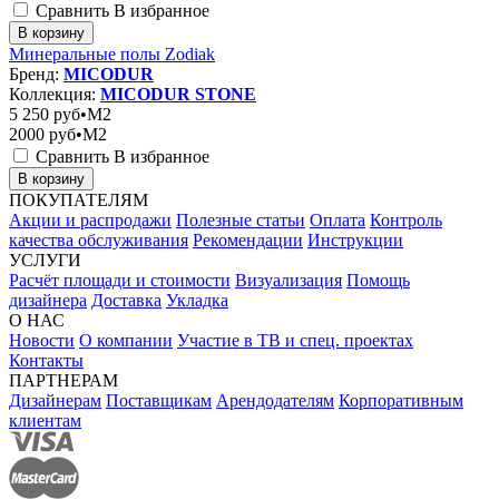
Сравнить
В избранное
В корзину
Минеральные полы Zodiak
Бренд:
MICODUR
Коллекция:
MICODUR STONE
5 250
руб•M2
2000
руб•M2
Сравнить
В избранное
В корзину
ПОКУПАТЕЛЯМ
Акции и распродажи
Полезные статьи
Оплата
Контроль
качества обслуживания
Рекомендации
Инструкции
УСЛУГИ
Расчёт площади и стоимости
Визуализация
Помощь
дизайнера
Доставка
Укладка
О НАС
Новости
О компании
Участие в ТВ и спец. проектах
Контакты
ПАРТНЕРАМ
Дизайнерам
Поставщикам
Арендодателям
Корпоративным
клиентам