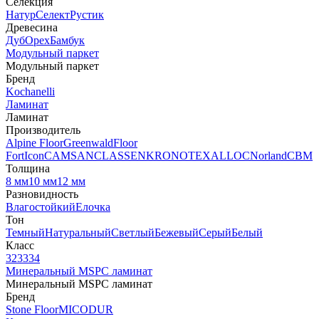
Селекция
Натур
Селект
Рустик
Древесина
Дуб
Орех
Бамбук
Модульный паркет
Модульный паркет
Бренд
Kochanelli
Ламинат
Ламинат
Производитель
Alpine Floor
Greenwald
Floor
Fort
Icon
CAMSAN
CLASSEN
KRONOTEX
ALLOC
Norland
CBM
Толщина
8 мм
10 мм
12 мм
Разновидность
Влагостойкий
Елочка
Тон
Темный
Натуральный
Светлый
Бежевый
Серый
Белый
Класс
32
33
34
Минеральный MSPC ламинат
Минеральный MSPC ламинат
Бренд
Stone Floor
MICODUR