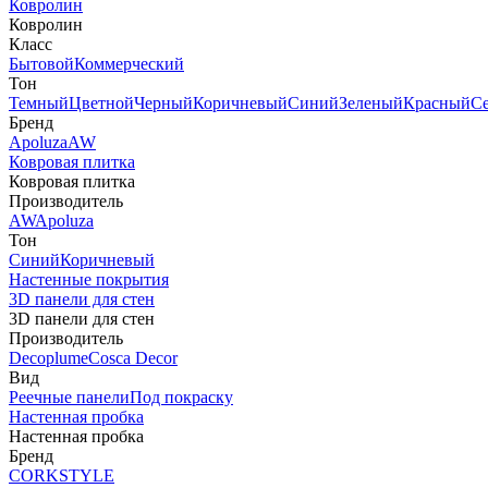
Ковролин
Ковролин
Класс
Бытовой
Коммерческий
Тон
Темный
Цветной
Черный
Коричневый
Синий
Зеленый
Красный
С
Бренд
Apoluza
AW
Ковровая плитка
Ковровая плитка
Производитель
AW
Apoluza
Тон
Синий
Коричневый
Настенные покрытия
3D панели для стен
3D панели для стен
Производитель
Decoplume
Cosca Decor
Вид
Реечные панели
Под покраску
Настенная пробка
Настенная пробка
Бренд
CORKSTYLE