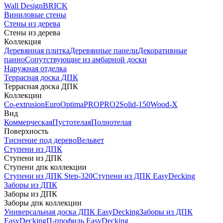
Wall Design
BRICK
Виниловые стены
Стены из дерева
Стены из дерева
Коллекция
Деревянная плитка
Деревянные панели
Декоративные
панно
Сопутствующие из амбарной доски
Наружная отделка
Террасная доска ДПК
Террасная доска ДПК
Коллекции
Co-extrusion
Euro
Optima
PRO
PRO2
Solid-150
Wood-X
Вид
Коммерческая
Пустотелая
Полнотелая
Поверхность
Тиснение под дерево
Вельвет
Ступени из ДПК
Ступени из ДПК
Ступени дпк коллекции
Ступени из ДПК Step-320
Ступени из ДПК EasyDecking
Заборы из ДПК
Заборы из ДПК
Заборы дпк коллекции
Универсальная доска ДПК EasyDecking
Заборы из ДПК
EasyDecking
П-профиль EasyDecking