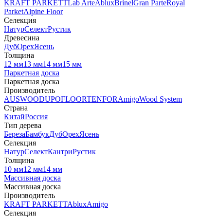
KRAFT PARKETT
Lab Arte
Ablux
Brinel
Gran Parte
Royal
Parket
Alpine Floor
Селекция
Натур
Селект
Рустик
Древесина
Дуб
Орех
Ясень
Толщина
12 мм
13 мм
14 мм
15 мм
Паркетная доска
Паркетная доска
Производитель
AUSWOOD
UPOFLOOR
TENFOR
Amigo
Wood System
Страна
Китай
Россия
Тип дерева
Береза
Бамбук
Дуб
Орех
Ясень
Селекция
Натур
Селект
Кантри
Рустик
Толщина
10 мм
12 мм
14 мм
Массивная доска
Массивная доска
Производитель
KRAFT PARKETT
Ablux
Amigo
Селекция