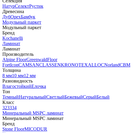
Селекция
Натур
Селект
Рустик
Древесина
Дуб
Орех
Бамбук
Модульный паркет
Модульный паркет
Бренд
Kochanelli
Ламинат
Ламинат
Производитель
Alpine Floor
Greenwald
Floor
Fort
Icon
CAMSAN
CLASSEN
KRONOTEX
ALLOC
Norland
CBM
Толщина
8 мм
10 мм
12 мм
Разновидность
Влагостойкий
Елочка
Тон
Темный
Натуральный
Светлый
Бежевый
Серый
Белый
Класс
32
33
34
Минеральный MSPC ламинат
Минеральный MSPC ламинат
Бренд
Stone Floor
MICODUR