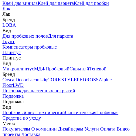
Клей для винила
Клей для паркета
Клей для пробки
Лак
Лак
Бренд
LOBA
Вид
Для пробковых полов
Для паркета
Грунт
Компенсаторы пробковые
Плинтус
Плинтус
Вид
Микроплинтус
МДФ
Пробковый
Скрытый
Теневой
Бренд
Cosca Decor
Laconistiq
CORKSTYLE
PEDROSS
Alpine
Floor
LWD
Погонаж для настенных покрытий
Подложка
Подложка
Вид
Пробковый лист технический
Синтетическая
Пробковая
Средства по уходу
Меню
Покупателям
О компании
Дизайнерам
Услуги
Оплата
Видео
проекты
Доставка