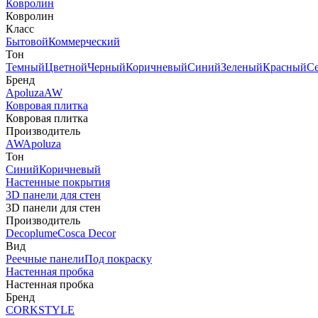
Ковролин
Ковролин
Класс
Бытовой
Коммерческий
Тон
Темный
Цветной
Черный
Коричневый
Синий
Зеленый
Красный
С
Бренд
Apoluza
AW
Ковровая плитка
Ковровая плитка
Производитель
AW
Apoluza
Тон
Синий
Коричневый
Настенные покрытия
3D панели для стен
3D панели для стен
Производитель
Decoplume
Cosca Decor
Вид
Реечные панели
Под покраску
Настенная пробка
Настенная пробка
Бренд
CORKSTYLE