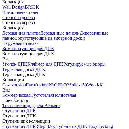
Коллекция
Wall Design
BRICK
Виниловые стены
Стены из дерева
Стены из дерева
Коллекция
Деревянная плитка
Деревянные панели
Декоративные
панно
Сопутствующие из амбарной доски
Наружная отделка
Комплектующие для ДПК
Комплектующие для ДПК
Вид
Уголок ДПК
Кляймер для ДПК
Регулируемые опоры
Террасная доска ДПК
Террасная доска ДПК
Коллекции
Co-extrusion
Euro
Optima
PRO
PRO2
Solid-150
Wood-X
Вид
Коммерческая
Пустотелая
Полнотелая
Поверхность
Тиснение под дерево
Вельвет
Ступени из ДПК
Ступени из ДПК
Ступени дпк коллекции
Ступени из ДПК Step-320
Ступени из ДПК EasyDecking