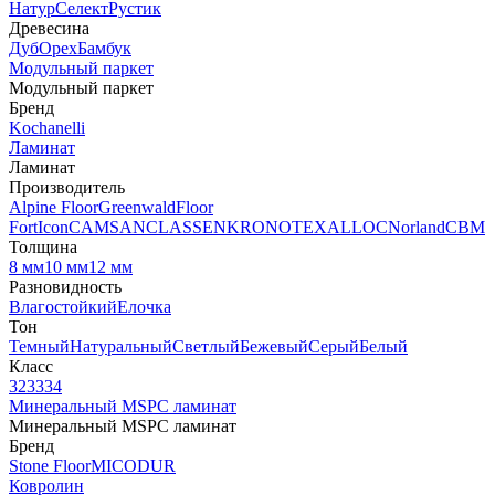
Натур
Селект
Рустик
Древесина
Дуб
Орех
Бамбук
Модульный паркет
Модульный паркет
Бренд
Kochanelli
Ламинат
Ламинат
Производитель
Alpine Floor
Greenwald
Floor
Fort
Icon
CAMSAN
CLASSEN
KRONOTEX
ALLOC
Norland
CBM
Толщина
8 мм
10 мм
12 мм
Разновидность
Влагостойкий
Елочка
Тон
Темный
Натуральный
Светлый
Бежевый
Серый
Белый
Класс
32
33
34
Минеральный MSPC ламинат
Минеральный MSPC ламинат
Бренд
Stone Floor
MICODUR
Ковролин