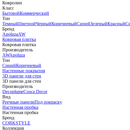
Ковролин
Класс
Бытовой
Коммерческий
Тон
Темный
Цветной
Черный
Коричневый
Синий
Зеленый
Красный
С
Бренд
Apoluza
AW
Ковровая плитка
Ковровая плитка
Производитель
AW
Apoluza
Тон
Синий
Коричневый
Настенные покрытия
3D панели для стен
3D панели для стен
Производитель
Decoplume
Cosca Decor
Вид
Реечные панели
Под покраску
Настенная пробка
Настенная пробка
Бренд
CORKSTYLE
Коллекция