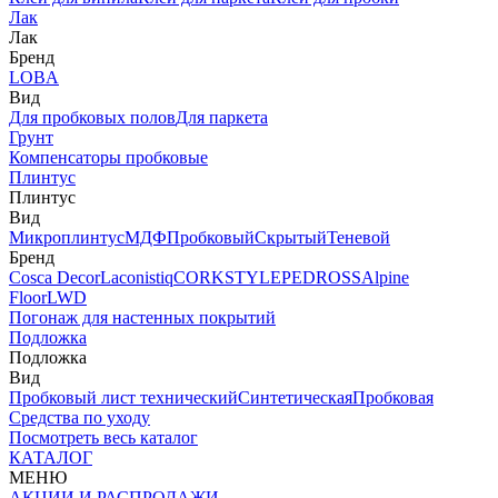
Лак
Лак
Бренд
LOBA
Вид
Для пробковых полов
Для паркета
Грунт
Компенсаторы пробковые
Плинтус
Плинтус
Вид
Микроплинтус
МДФ
Пробковый
Скрытый
Теневой
Бренд
Cosca Decor
Laconistiq
CORKSTYLE
PEDROSS
Alpine
Floor
LWD
Погонаж для настенных покрытий
Подложка
Подложка
Вид
Пробковый лист технический
Синтетическая
Пробковая
Средства по уходу
Посмотреть весь каталог
КАТАЛОГ
МЕНЮ
АКЦИИ И РАСПРОДАЖИ