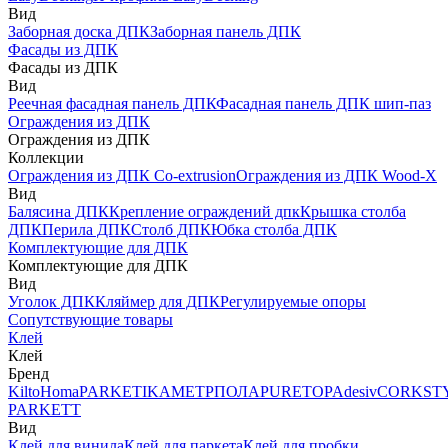
Вид
Заборная доска ДПК
Заборная панель ДПК
Фасады из ДПК
Фасады из ДПК
Вид
Реечная фасадная панель ДПК
Фасадная панель ДПК шип-паз
Ограждения из ДПК
Ограждения из ДПК
Коллекции
Ограждения из ДПК Co-extrusion
Ограждения из ДПК Wood-X
Вид
Балясина ДПК
Крепление ограждений дпк
Крышка столба
ДПК
Перила ДПК
Столб ДПК
Юбка столба ДПК
Комплектующие для ДПК
Комплектующие для ДПК
Вид
Уголок ДПК
Кляймер для ДПК
Регулируемые опоры
Сопутствующие товары
Клей
Клей
Бренд
Kilto
Homa
PARKETIKA
МЕТРПОЛА
PURETOP
Adesiv
CORKST
PARKETT
Вид
Клей для винила
Клей для паркета
Клей для пробки