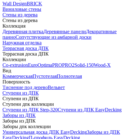
Wall Design
BRICK
Виниловые стены
Стены из дерева
Стены из дерева
Коллекция
Деревянная плитка
Деревянные панели
Декоративные
панно
Сопутствующие из амбарной доски
Наружная отделка
Террасная доска ДПК
Террасная доска ДПК
Коллекции
Co-extrusion
Euro
Optima
PRO
PRO2
Solid-150
Wood-X
Вид
Коммерческая
Пустотелая
Полнотелая
Поверхность
Тиснение под дерево
Вельвет
Ступени из ДПК
Ступени из ДПК
Ступени дпк коллекции
Ступени из ДПК Step-320
Ступени из ДПК EasyDecking
Заборы из ДПК
Заборы из ДПК
Заборы дпк коллекции
Универсальная доска ДПК EasyDecking
Заборы из ДПК
EasyDecking
П-профиль EasyDecking