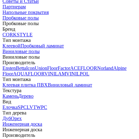
Советы и Статьи
Партнерам
Напольные покрытия
Пробковые полы
Пробковые полы
Бренд
CORKSTYLE
Тип монтажа
Клеевой
Пробковый ламинат
Виниловые полы
Виниловые полы
Производитель
Ensten
Betta
Icon
Union
FloorFactor
ACEFLOOR
Norland
Alpine
Floor
AQUAFLOOR
VINILAM
VINILPOL
Тип монтажа
Клеевая плитка ПВХ
Виниловый ламинат
Текстура
Камень
Дерево
Вид
Елочка
SPC
LVT
WPC
Тип дерева
Дуб
Орех
Инженерная доска
Инженерная доска
Производитель