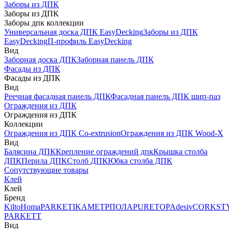
Заборы из ДПК
Заборы из ДПК
Заборы дпк коллекции
Универсальная доска ДПК EasyDecking
Заборы из ДПК
EasyDecking
П-профиль EasyDecking
Вид
Заборная доска ДПК
Заборная панель ДПК
Фасады из ДПК
Фасады из ДПК
Вид
Реечная фасадная панель ДПК
Фасадная панель ДПК шип-паз
Ограждения из ДПК
Ограждения из ДПК
Коллекции
Ограждения из ДПК Co-extrusion
Ограждения из ДПК Wood-X
Вид
Балясина ДПК
Крепление ограждений дпк
Крышка столба
ДПК
Перила ДПК
Столб ДПК
Юбка столба ДПК
Сопутствующие товары
Клей
Клей
Бренд
Kilto
Homa
PARKETIKA
МЕТРПОЛА
PURETOP
Adesiv
CORKST
PARKETT
Вид