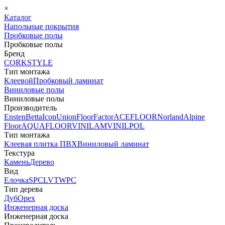
×
Каталог
Напольные покрытия
Пробковые полы
Пробковые полы
Бренд
CORKSTYLE
Тип монтажа
Клеевой
Пробковый ламинат
Виниловые полы
Виниловые полы
Производитель
Ensten
Betta
Icon
Union
FloorFactor
ACEFLOOR
Norland
Alpine
Floor
AQUAFLOOR
VINILAM
VINILPOL
Тип монтажа
Клеевая плитка ПВХ
Виниловый ламинат
Текстура
Камень
Дерево
Вид
Елочка
SPC
LVT
WPC
Тип дерева
Дуб
Орех
Инженерная доска
Инженерная доска