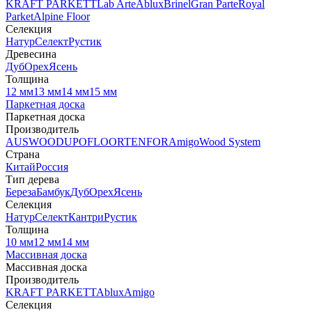
KRAFT PARKETT
Lab Arte
Ablux
Brinel
Gran Parte
Royal
Parket
Alpine Floor
Селекция
Натур
Селект
Рустик
Древесина
Дуб
Орех
Ясень
Толщина
12 мм
13 мм
14 мм
15 мм
Паркетная доска
Паркетная доска
Производитель
AUSWOOD
UPOFLOOR
TENFOR
Amigo
Wood System
Страна
Китай
Россия
Тип дерева
Береза
Бамбук
Дуб
Орех
Ясень
Селекция
Натур
Селект
Кантри
Рустик
Толщина
10 мм
12 мм
14 мм
Массивная доска
Массивная доска
Производитель
KRAFT PARKETT
Ablux
Amigo
Селекция