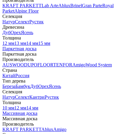
Производитель
KRAFT PARKETT
Lab Arte
Ablux
Brinel
Gran Parte
Royal
Parket
Alpine Floor
Селекция
Натур
Селект
Рустик
Древесина
Дуб
Орех
Ясень
Толщина
12 мм
13 мм
14 мм
15 мм
Паркетная доска
Паркетная доска
Производитель
AUSWOOD
UPOFLOOR
TENFOR
Amigo
Wood System
Страна
Китай
Россия
Тип дерева
Береза
Бамбук
Дуб
Орех
Ясень
Селекция
Натур
Селект
Кантри
Рустик
Толщина
10 мм
12 мм
14 мм
Массивная доска
Массивная доска
Производитель
KRAFT PARKETT
Ablux
Amigo