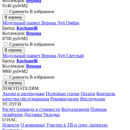
Коллекция:
Верона
9140
руб•M2
Сравнить
В избранное
В корзину
Модульный паркет Верона Дуб Омбра
Бренд:
Kochanelli
Коллекция:
Верона
8700
руб•M2
Сравнить
В избранное
В корзину
Модульный паркет Верона Дуб Светлый
Бренд:
Kochanelli
Коллекция:
Верона
9860
руб•M2
Сравнить
В избранное
В корзину
ПОКУПАТЕЛЯМ
Акции и распродажи
Полезные статьи
Оплата
Контроль
качества обслуживания
Рекомендации
Инструкции
УСЛУГИ
Расчёт площади и стоимости
Визуализация
Помощь
дизайнера
Доставка
Укладка
О НАС
Новости
О компании
Участие в ТВ и спец. проектах