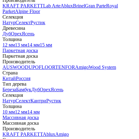
Производитель
KRAFT PARKETT
Lab Arte
Ablux
Brinel
Gran Parte
Royal
Parket
Alpine Floor
Селекция
Натур
Селект
Рустик
Древесина
Дуб
Орех
Ясень
Толщина
12 мм
13 мм
14 мм
15 мм
Паркетная доска
Паркетная доска
Производитель
AUSWOOD
UPOFLOOR
TENFOR
Amigo
Wood System
Страна
Китай
Россия
Тип дерева
Береза
Бамбук
Дуб
Орех
Ясень
Селекция
Натур
Селект
Кантри
Рустик
Толщина
10 мм
12 мм
14 мм
Массивная доска
Массивная доска
Производитель
KRAFT PARKETT
Ablux
Amigo