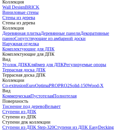
Коллекция
Wall Design
BRICK
Виниловые стены
Стены из дерева
Стены из дерева
Коллекция
Деревянная плитка
Деревянные панели
Декоративные
панно
Сопутствующие из амбарной доски
Наружная отделка
Комплектующие для ДПК
Комплектующие для ДПК
Вид
Уголок ДПК
Кляймер для ДПК
Регулируемые опоры
Террасная доска ДПК
Террасная доска ДПК
Коллекции
Co-extrusion
Euro
Optima
PRO
PRO2
Solid-150
Wood-X
Вид
Коммерческая
Пустотелая
Полнотелая
Поверхность
Тиснение под дерево
Вельвет
Ступени из ДПК
Ступени из ДПК
Ступени дпк коллекции
Ступени из ДПК Step-320
Ступени из ДПК EasyDecking