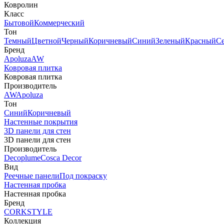
Ковролин
Класс
Бытовой
Коммерческий
Тон
Темный
Цветной
Черный
Коричневый
Синий
Зеленый
Красный
С
Бренд
Apoluza
AW
Ковровая плитка
Ковровая плитка
Производитель
AW
Apoluza
Тон
Синий
Коричневый
Настенные покрытия
3D панели для стен
3D панели для стен
Производитель
Decoplume
Cosca Decor
Вид
Реечные панели
Под покраску
Настенная пробка
Настенная пробка
Бренд
CORKSTYLE
Коллекция