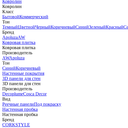
Ковролин
Ковролин
Класс
Бытовой
Коммерческий
Тон
Темный
Цветной
Черный
Коричневый
Синий
Зеленый
Красный
С
Бренд
Apoluza
AW
Ковровая плитка
Ковровая плитка
Производитель
AW
Apoluza
Тон
Синий
Коричневый
Настенные покрытия
3D панели для стен
3D панели для стен
Производитель
Decoplume
Cosca Decor
Вид
Реечные панели
Под покраску
Настенная пробка
Настенная пробка
Бренд
CORKSTYLE