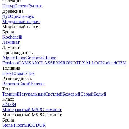
Селекция
Натур
Селект
Рустик
Древесина
Дуб
Орех
Бамбук
Модульный паркет
Модульный паркет
Бренд
Kochanelli
Ламинат
Ламинат
Производитель
Alpine Floor
Greenwald
Floor
Fort
Icon
CAMSAN
CLASSEN
KRONOTEX
ALLOC
Norland
CBM
Толщина
8 мм
10 мм
12 мм
Разновидность
Влагостойкий
Елочка
Тон
Темный
Натуральный
Светлый
Бежевый
Серый
Белый
Класс
32
33
34
Минеральный MSPC ламинат
Минеральный MSPC ламинат
Бренд
Stone Floor
MICODUR