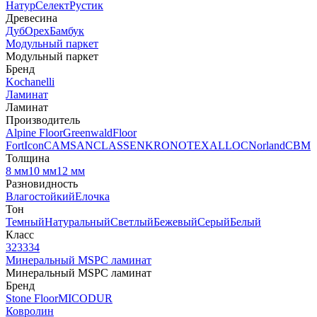
Натур
Селект
Рустик
Древесина
Дуб
Орех
Бамбук
Модульный паркет
Модульный паркет
Бренд
Kochanelli
Ламинат
Ламинат
Производитель
Alpine Floor
Greenwald
Floor
Fort
Icon
CAMSAN
CLASSEN
KRONOTEX
ALLOC
Norland
CBM
Толщина
8 мм
10 мм
12 мм
Разновидность
Влагостойкий
Елочка
Тон
Темный
Натуральный
Светлый
Бежевый
Серый
Белый
Класс
32
33
34
Минеральный MSPC ламинат
Минеральный MSPC ламинат
Бренд
Stone Floor
MICODUR
Ковролин