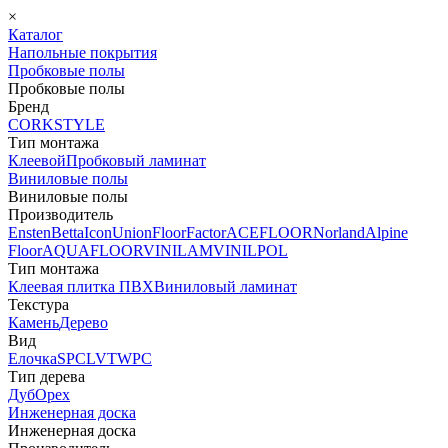
×
Каталог
Напольные покрытия
Пробковые полы
Пробковые полы
Бренд
CORKSTYLE
Тип монтажа
Клеевой
Пробковый ламинат
Виниловые полы
Виниловые полы
Производитель
Ensten
Betta
Icon
Union
FloorFactor
ACEFLOOR
Norland
Alpine
Floor
AQUAFLOOR
VINILAM
VINILPOL
Тип монтажа
Клеевая плитка ПВХ
Виниловый ламинат
Текстура
Камень
Дерево
Вид
Елочка
SPC
LVT
WPC
Тип дерева
Дуб
Орех
Инженерная доска
Инженерная доска