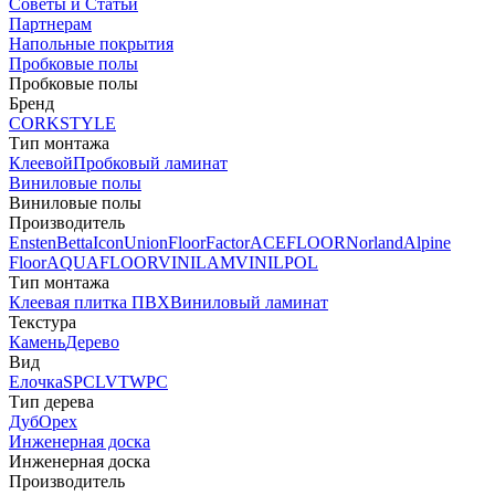
Советы и Статьи
Партнерам
Напольные покрытия
Пробковые полы
Пробковые полы
Бренд
CORKSTYLE
Тип монтажа
Клеевой
Пробковый ламинат
Виниловые полы
Виниловые полы
Производитель
Ensten
Betta
Icon
Union
FloorFactor
ACEFLOOR
Norland
Alpine
Floor
AQUAFLOOR
VINILAM
VINILPOL
Тип монтажа
Клеевая плитка ПВХ
Виниловый ламинат
Текстура
Камень
Дерево
Вид
Елочка
SPC
LVT
WPC
Тип дерева
Дуб
Орех
Инженерная доска
Инженерная доска
Производитель