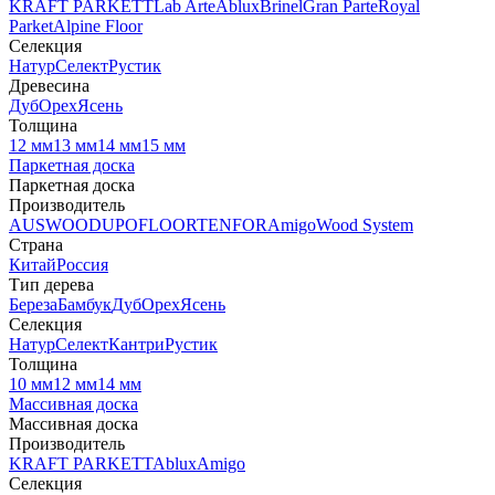
KRAFT PARKETT
Lab Arte
Ablux
Brinel
Gran Parte
Royal
Parket
Alpine Floor
Селекция
Натур
Селект
Рустик
Древесина
Дуб
Орех
Ясень
Толщина
12 мм
13 мм
14 мм
15 мм
Паркетная доска
Паркетная доска
Производитель
AUSWOOD
UPOFLOOR
TENFOR
Amigo
Wood System
Страна
Китай
Россия
Тип дерева
Береза
Бамбук
Дуб
Орех
Ясень
Селекция
Натур
Селект
Кантри
Рустик
Толщина
10 мм
12 мм
14 мм
Массивная доска
Массивная доска
Производитель
KRAFT PARKETT
Ablux
Amigo
Селекция