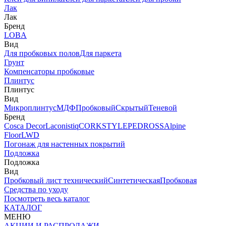
Лак
Лак
Бренд
LOBA
Вид
Для пробковых полов
Для паркета
Грунт
Компенсаторы пробковые
Плинтус
Плинтус
Вид
Микроплинтус
МДФ
Пробковый
Скрытый
Теневой
Бренд
Cosca Decor
Laconistiq
CORKSTYLE
PEDROSS
Alpine
Floor
LWD
Погонаж для настенных покрытий
Подложка
Подложка
Вид
Пробковый лист технический
Синтетическая
Пробковая
Средства по уходу
Посмотреть весь каталог
КАТАЛОГ
МЕНЮ
АКЦИИ И РАСПРОДАЖИ