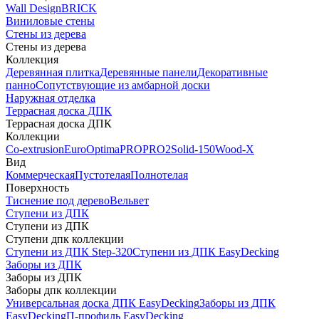
Wall Design
BRICK
Виниловые стены
Стены из дерева
Стены из дерева
Коллекция
Деревянная плитка
Деревянные панели
Декоративные
панно
Сопутствующие из амбарной доски
Наружная отделка
Террасная доска ДПК
Террасная доска ДПК
Коллекции
Co-extrusion
Euro
Optima
PRO
PRO2
Solid-150
Wood-X
Вид
Коммерческая
Пустотелая
Полнотелая
Поверхность
Тиснение под дерево
Вельвет
Ступени из ДПК
Ступени из ДПК
Ступени дпк коллекции
Ступени из ДПК Step-320
Ступени из ДПК EasyDecking
Заборы из ДПК
Заборы из ДПК
Заборы дпк коллекции
Универсальная доска ДПК EasyDecking
Заборы из ДПК
EasyDecking
П-профиль EasyDecking