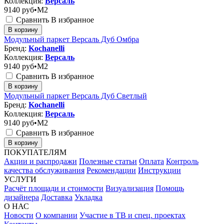
Коллекция:
Версаль
9140
руб•M2
Сравнить
В избранное
В корзину
Модульный паркет Версаль Дуб Омбра
Бренд:
Kochanelli
Коллекция:
Версаль
9140
руб•M2
Сравнить
В избранное
В корзину
Модульный паркет Версаль Дуб Светлый
Бренд:
Kochanelli
Коллекция:
Версаль
9140
руб•M2
Сравнить
В избранное
В корзину
ПОКУПАТЕЛЯМ
Акции и распродажи
Полезные статьи
Оплата
Контроль
качества обслуживания
Рекомендации
Инструкции
УСЛУГИ
Расчёт площади и стоимости
Визуализация
Помощь
дизайнера
Доставка
Укладка
О НАС
Новости
О компании
Участие в ТВ и спец. проектах