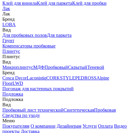
Клей для винила
Клей для паркета
Клей для пробки
Лак
Лак
Бренд
LOBA
Вид
Для пробковых полов
Для паркета
Грунт
Компенсаторы пробковые
Плинтус
Плинтус
Вид
Микроплинтус
МДФ
Пробковый
Скрытый
Теневой
Бренд
Cosca Decor
Laconistiq
CORKSTYLE
PEDROSS
Alpine
Floor
LWD
Погонаж для настенных покрытий
Подложка
Подложка
Вид
Пробковый лист технический
Синтетическая
Пробковая
Средства по уходу
Меню
Покупателям
О компании
Дизайнерам
Услуги
Оплата
Видео
проекты
Доставка