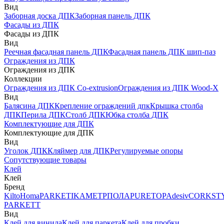
Вид
Заборная доска ДПК
Заборная панель ДПК
Фасады из ДПК
Фасады из ДПК
Вид
Реечная фасадная панель ДПК
Фасадная панель ДПК шип-паз
Ограждения из ДПК
Ограждения из ДПК
Коллекции
Ограждения из ДПК Co-extrusion
Ограждения из ДПК Wood-X
Вид
Балясина ДПК
Крепление ограждений дпк
Крышка столба
ДПК
Перила ДПК
Столб ДПК
Юбка столба ДПК
Комплектующие для ДПК
Комплектующие для ДПК
Вид
Уголок ДПК
Кляймер для ДПК
Регулируемые опоры
Сопутствующие товары
Клей
Клей
Бренд
Kilto
Homa
PARKETIKA
МЕТРПОЛА
PURETOP
Adesiv
CORKST
PARKETT
Вид
Клей для винила
Клей для паркета
Клей для пробки