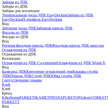
Заборы из ДПК
Заборы из ДПК
Заборы дпк коллекции
Универсальная доска ДПК EasyDecking
Заборы из ДПК
EasyDecking
П-профиль EasyDecking
Вид
Заборная доска ДПК
Заборная панель ДПК
Фасады из ДПК
Фасады из ДПК
Вид
Реечная фасадная панель ДПК
Фасадная панель ДПК шип-паз
Ограждения из ДПК
Ограждения из ДПК
Коллекции
Ограждения из ДПК Co-extrusion
Ограждения из ДПК Wood-X
Вид
Балясина ДПК
Крепление ограждений дпк
Крышка столба
ДПК
Перила ДПК
Столб ДПК
Юбка столба ДПК
Сопутствующие товары
Клей
Клей
Бренд
Kilto
Homa
PARKETIKA
МЕТРПОЛА
PURETOP
Adesiv
CORKST
PARKETT
Вид