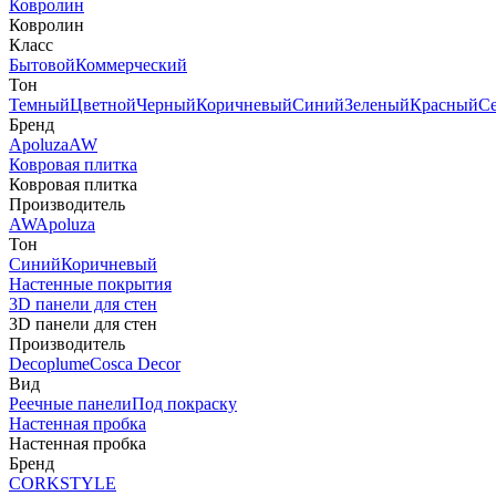
Ковролин
Ковролин
Класс
Бытовой
Коммерческий
Тон
Темный
Цветной
Черный
Коричневый
Синий
Зеленый
Красный
С
Бренд
Apoluza
AW
Ковровая плитка
Ковровая плитка
Производитель
AW
Apoluza
Тон
Синий
Коричневый
Настенные покрытия
3D панели для стен
3D панели для стен
Производитель
Decoplume
Cosca Decor
Вид
Реечные панели
Под покраску
Настенная пробка
Настенная пробка
Бренд
CORKSTYLE