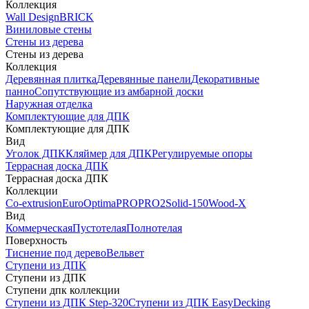
Коллекция
Wall Design
BRICK
Виниловые стены
Стены из дерева
Стены из дерева
Коллекция
Деревянная плитка
Деревянные панели
Декоративные
панно
Сопутствующие из амбарной доски
Наружная отделка
Комплектующие для ДПК
Комплектующие для ДПК
Вид
Уголок ДПК
Кляймер для ДПК
Регулируемые опоры
Террасная доска ДПК
Террасная доска ДПК
Коллекции
Co-extrusion
Euro
Optima
PRO
PRO2
Solid-150
Wood-X
Вид
Коммерческая
Пустотелая
Полнотелая
Поверхность
Тиснение под дерево
Вельвет
Ступени из ДПК
Ступени из ДПК
Ступени дпк коллекции
Ступени из ДПК Step-320
Ступени из ДПК EasyDecking