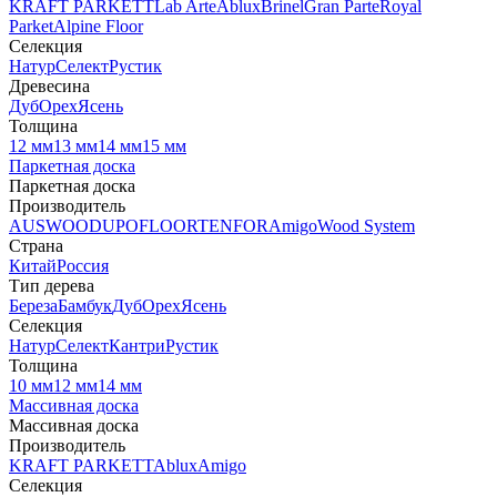
KRAFT PARKETT
Lab Arte
Ablux
Brinel
Gran Parte
Royal
Parket
Alpine Floor
Селекция
Натур
Селект
Рустик
Древесина
Дуб
Орех
Ясень
Толщина
12 мм
13 мм
14 мм
15 мм
Паркетная доска
Паркетная доска
Производитель
AUSWOOD
UPOFLOOR
TENFOR
Amigo
Wood System
Страна
Китай
Россия
Тип дерева
Береза
Бамбук
Дуб
Орех
Ясень
Селекция
Натур
Селект
Кантри
Рустик
Толщина
10 мм
12 мм
14 мм
Массивная доска
Массивная доска
Производитель
KRAFT PARKETT
Ablux
Amigo
Селекция