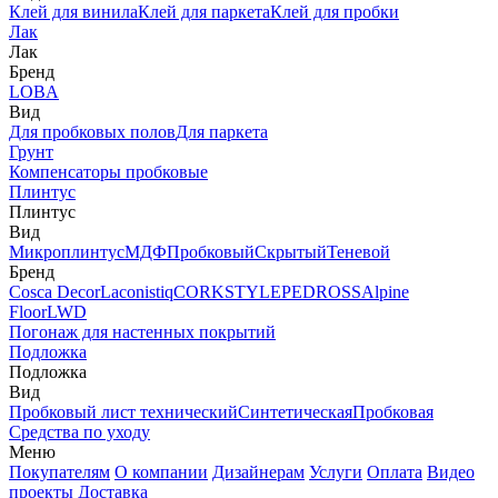
Клей для винила
Клей для паркета
Клей для пробки
Лак
Лак
Бренд
LOBA
Вид
Для пробковых полов
Для паркета
Грунт
Компенсаторы пробковые
Плинтус
Плинтус
Вид
Микроплинтус
МДФ
Пробковый
Скрытый
Теневой
Бренд
Cosca Decor
Laconistiq
CORKSTYLE
PEDROSS
Alpine
Floor
LWD
Погонаж для настенных покрытий
Подложка
Подложка
Вид
Пробковый лист технический
Синтетическая
Пробковая
Средства по уходу
Меню
Покупателям
О компании
Дизайнерам
Услуги
Оплата
Видео
проекты
Доставка