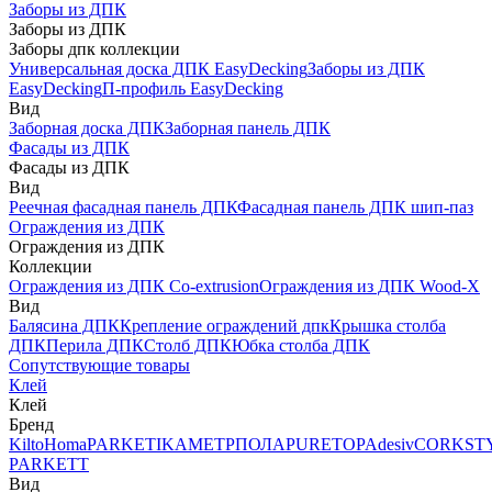
Заборы из ДПК
Заборы из ДПК
Заборы дпк коллекции
Универсальная доска ДПК EasyDecking
Заборы из ДПК
EasyDecking
П-профиль EasyDecking
Вид
Заборная доска ДПК
Заборная панель ДПК
Фасады из ДПК
Фасады из ДПК
Вид
Реечная фасадная панель ДПК
Фасадная панель ДПК шип-паз
Ограждения из ДПК
Ограждения из ДПК
Коллекции
Ограждения из ДПК Co-extrusion
Ограждения из ДПК Wood-X
Вид
Балясина ДПК
Крепление ограждений дпк
Крышка столба
ДПК
Перила ДПК
Столб ДПК
Юбка столба ДПК
Сопутствующие товары
Клей
Клей
Бренд
Kilto
Homa
PARKETIKA
МЕТРПОЛА
PURETOP
Adesiv
CORKST
PARKETT
Вид