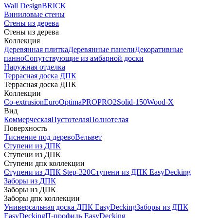
Wall Design
BRICK
Виниловые стены
Стены из дерева
Стены из дерева
Коллекция
Деревянная плитка
Деревянные панели
Декоративные
панно
Сопутствующие из амбарной доски
Наружная отделка
Террасная доска ДПК
Террасная доска ДПК
Коллекции
Co-extrusion
Euro
Optima
PRO
PRO2
Solid-150
Wood-X
Вид
Коммерческая
Пустотелая
Полнотелая
Поверхность
Тиснение под дерево
Вельвет
Ступени из ДПК
Ступени из ДПК
Ступени дпк коллекции
Ступени из ДПК Step-320
Ступени из ДПК EasyDecking
Заборы из ДПК
Заборы из ДПК
Заборы дпк коллекции
Универсальная доска ДПК EasyDecking
Заборы из ДПК
EasyDecking
П-профиль EasyDecking