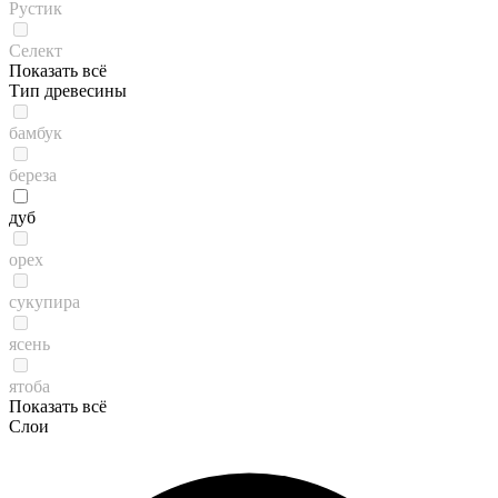
Рустик
Селект
Показать всё
Тип древесины
бамбук
береза
дуб
орех
сукупира
ясень
ятоба
Показать всё
Слои