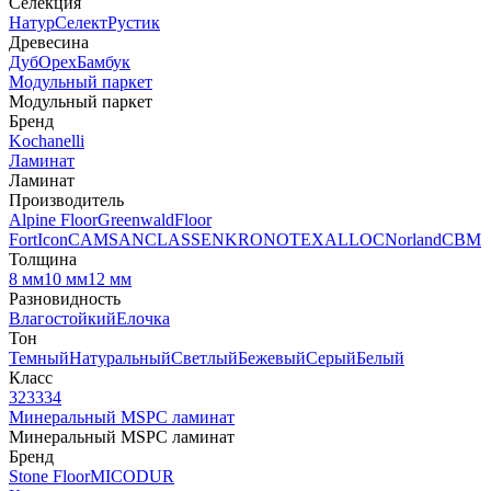
Селекция
Натур
Селект
Рустик
Древесина
Дуб
Орех
Бамбук
Модульный паркет
Модульный паркет
Бренд
Kochanelli
Ламинат
Ламинат
Производитель
Alpine Floor
Greenwald
Floor
Fort
Icon
CAMSAN
CLASSEN
KRONOTEX
ALLOC
Norland
CBM
Толщина
8 мм
10 мм
12 мм
Разновидность
Влагостойкий
Елочка
Тон
Темный
Натуральный
Светлый
Бежевый
Серый
Белый
Класс
32
33
34
Минеральный MSPC ламинат
Минеральный MSPC ламинат
Бренд
Stone Floor
MICODUR