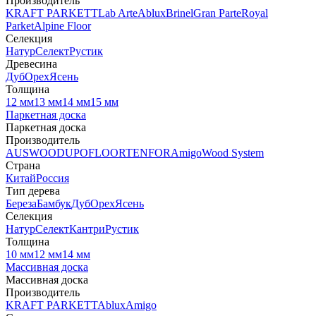
Производитель
KRAFT PARKETT
Lab Arte
Ablux
Brinel
Gran Parte
Royal
Parket
Alpine Floor
Селекция
Натур
Селект
Рустик
Древесина
Дуб
Орех
Ясень
Толщина
12 мм
13 мм
14 мм
15 мм
Паркетная доска
Паркетная доска
Производитель
AUSWOOD
UPOFLOOR
TENFOR
Amigo
Wood System
Страна
Китай
Россия
Тип дерева
Береза
Бамбук
Дуб
Орех
Ясень
Селекция
Натур
Селект
Кантри
Рустик
Толщина
10 мм
12 мм
14 мм
Массивная доска
Массивная доска
Производитель
KRAFT PARKETT
Ablux
Amigo