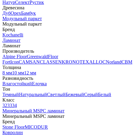
Натур
Селект
Рустик
Древесина
Дуб
Орех
Бамбук
Модульный паркет
Модульный паркет
Бренд
Kochanelli
Ламинат
Ламинат
Производитель
Alpine Floor
Greenwald
Floor
Fort
Icon
CAMSAN
CLASSEN
KRONOTEX
ALLOC
Norland
CBM
Толщина
8 мм
10 мм
12 мм
Разновидность
Влагостойкий
Елочка
Тон
Темный
Натуральный
Светлый
Бежевый
Серый
Белый
Класс
32
33
34
Минеральный MSPC ламинат
Минеральный MSPC ламинат
Бренд
Stone Floor
MICODUR
Ковролин