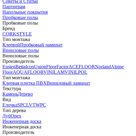
Советы и Статьи
Партнерам
Напольные покрытия
Пробковые полы
Пробковые полы
Бренд
CORKSTYLE
Тип монтажа
Клеевой
Пробковый ламинат
Виниловые полы
Виниловые полы
Производитель
Ensten
Betta
Icon
Union
FloorFactor
ACEFLOOR
Norland
Alpine
Floor
AQUAFLOOR
VINILAM
VINILPOL
Тип монтажа
Клеевая плитка ПВХ
Виниловый ламинат
Текстура
Камень
Дерево
Вид
Елочка
SPC
LVT
WPC
Тип дерева
Дуб
Орех
Инженерная доска
Инженерная доска
Производитель