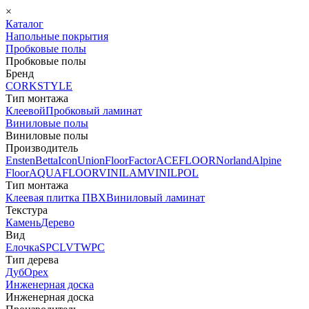
×
Каталог
Напольные покрытия
Пробковые полы
Пробковые полы
Бренд
CORKSTYLE
Тип монтажа
Клеевой
Пробковый ламинат
Виниловые полы
Виниловые полы
Производитель
Ensten
Betta
Icon
Union
FloorFactor
ACEFLOOR
Norland
Alpine
Floor
AQUAFLOOR
VINILAM
VINILPOL
Тип монтажа
Клеевая плитка ПВХ
Виниловый ламинат
Текстура
Камень
Дерево
Вид
Елочка
SPC
LVT
WPC
Тип дерева
Дуб
Орех
Инженерная доска
Инженерная доска