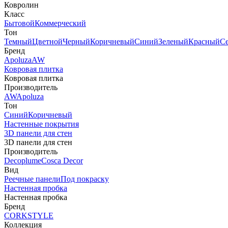
Ковролин
Класс
Бытовой
Коммерческий
Тон
Темный
Цветной
Черный
Коричневый
Синий
Зеленый
Красный
С
Бренд
Apoluza
AW
Ковровая плитка
Ковровая плитка
Производитель
AW
Apoluza
Тон
Синий
Коричневый
Настенные покрытия
3D панели для стен
3D панели для стен
Производитель
Decoplume
Cosca Decor
Вид
Реечные панели
Под покраску
Настенная пробка
Настенная пробка
Бренд
CORKSTYLE
Коллекция