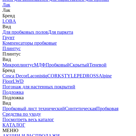
Лак
Лак
Бренд
LOBA
Вид
Для пробковых полов
Для паркета
Грунт
Компенсаторы пробковые
Плинтус
Плинтус
Вид
Микроплинтус
МДФ
Пробковый
Скрытый
Теневой
Бренд
Cosca Decor
Laconistiq
CORKSTYLE
PEDROSS
Alpine
Floor
LWD
Погонаж для настенных покрытий
Подложка
Подложка
Вид
Пробковый лист технический
Синтетическая
Пробковая
Средства по уходу
Посмотреть весь каталог
КАТАЛОГ
МЕНЮ
АКЦИИ И РАСПРОДАЖИ