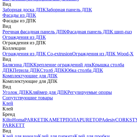
Вид
Заборная доска ДПК
Заборная панель ДПК
Фасады из ДПК
Фасады из ДПК
Вид
Реечная фасадная панель ДПК
Фасадная панель ДПК шип-паз
Ограждения из ДПК
Ограждения из ДПК
Коллекции
Ограждения из ДПК Co-extrusion
Ограждения из ДПК Wood-X
Вид
Балясина ДПК
Крепление ограждений дпк
Крышка столба
ДПК
Перила ДПК
Столб ДПК
Юбка столба ДПК
Комплектующие для ДПК
Комплектующие для ДПК
Вид
Уголок ДПК
Кляймер для ДПК
Регулируемые опоры
Сопутствующие товары
Клей
Клей
Бренд
Kilto
Homa
PARKETIKA
МЕТРПОЛА
PURETOP
Adesiv
CORKST
PARKETT
Вид
Клей для винила
Клей для паркета
Клей для пробки