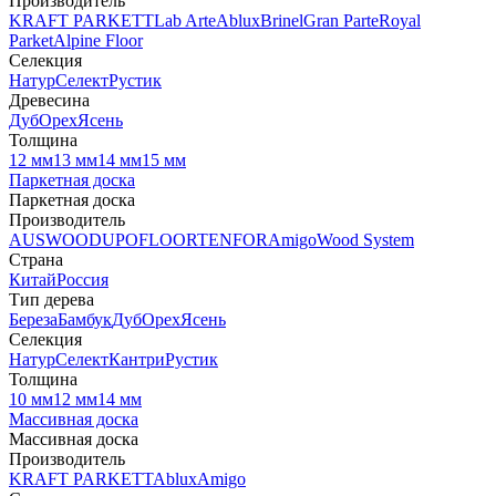
Производитель
KRAFT PARKETT
Lab Arte
Ablux
Brinel
Gran Parte
Royal
Parket
Alpine Floor
Селекция
Натур
Селект
Рустик
Древесина
Дуб
Орех
Ясень
Толщина
12 мм
13 мм
14 мм
15 мм
Паркетная доска
Паркетная доска
Производитель
AUSWOOD
UPOFLOOR
TENFOR
Amigo
Wood System
Страна
Китай
Россия
Тип дерева
Береза
Бамбук
Дуб
Орех
Ясень
Селекция
Натур
Селект
Кантри
Рустик
Толщина
10 мм
12 мм
14 мм
Массивная доска
Массивная доска
Производитель
KRAFT PARKETT
Ablux
Amigo