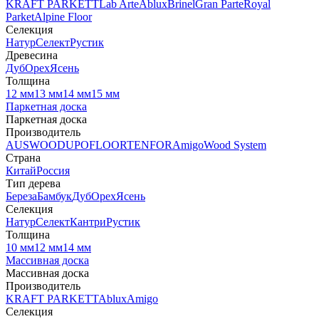
KRAFT PARKETT
Lab Arte
Ablux
Brinel
Gran Parte
Royal
Parket
Alpine Floor
Селекция
Натур
Селект
Рустик
Древесина
Дуб
Орех
Ясень
Толщина
12 мм
13 мм
14 мм
15 мм
Паркетная доска
Паркетная доска
Производитель
AUSWOOD
UPOFLOOR
TENFOR
Amigo
Wood System
Страна
Китай
Россия
Тип дерева
Береза
Бамбук
Дуб
Орех
Ясень
Селекция
Натур
Селект
Кантри
Рустик
Толщина
10 мм
12 мм
14 мм
Массивная доска
Массивная доска
Производитель
KRAFT PARKETT
Ablux
Amigo
Селекция