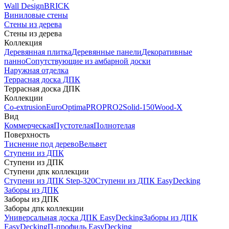
Wall Design
BRICK
Виниловые стены
Стены из дерева
Стены из дерева
Коллекция
Деревянная плитка
Деревянные панели
Декоративные
панно
Сопутствующие из амбарной доски
Наружная отделка
Террасная доска ДПК
Террасная доска ДПК
Коллекции
Co-extrusion
Euro
Optima
PRO
PRO2
Solid-150
Wood-X
Вид
Коммерческая
Пустотелая
Полнотелая
Поверхность
Тиснение под дерево
Вельвет
Ступени из ДПК
Ступени из ДПК
Ступени дпк коллекции
Ступени из ДПК Step-320
Ступени из ДПК EasyDecking
Заборы из ДПК
Заборы из ДПК
Заборы дпк коллекции
Универсальная доска ДПК EasyDecking
Заборы из ДПК
EasyDecking
П-профиль EasyDecking