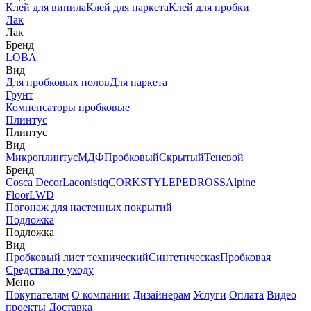
Клей для винила
Клей для паркета
Клей для пробки
Лак
Лак
Бренд
LOBA
Вид
Для пробковых полов
Для паркета
Грунт
Компенсаторы пробковые
Плинтус
Плинтус
Вид
Микроплинтус
МДФ
Пробковый
Скрытый
Теневой
Бренд
Cosca Decor
Laconistiq
CORKSTYLE
PEDROSS
Alpine
Floor
LWD
Погонаж для настенных покрытий
Подложка
Подложка
Вид
Пробковый лист технический
Синтетическая
Пробковая
Средства по уходу
Меню
Покупателям
О компании
Дизайнерам
Услуги
Оплата
Видео
проекты
Доставка