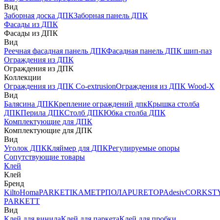
Вид
Заборная доска ДПК
Заборная панель ДПК
Фасады из ДПК
Фасады из ДПК
Вид
Реечная фасадная панель ДПК
Фасадная панель ДПК шип-паз
Ограждения из ДПК
Ограждения из ДПК
Коллекции
Ограждения из ДПК Co-extrusion
Ограждения из ДПК Wood-X
Вид
Балясина ДПК
Крепление ограждений дпк
Крышка столба
ДПК
Перила ДПК
Столб ДПК
Юбка столба ДПК
Комплектующие для ДПК
Комплектующие для ДПК
Вид
Уголок ДПК
Кляймер для ДПК
Регулируемые опоры
Сопутствующие товары
Клей
Клей
Бренд
Kilto
Homa
PARKETIKA
МЕТРПОЛА
PURETOP
Adesiv
CORKST
PARKETT
Вид
Клей для винила
Клей для паркета
Клей для пробки