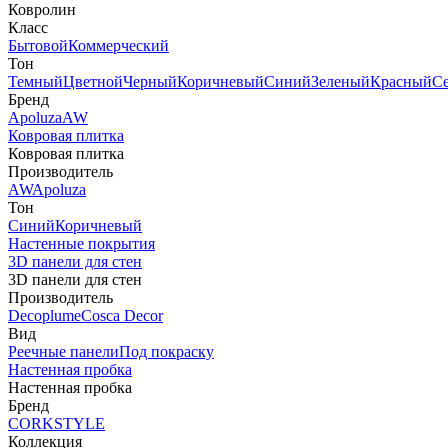
Ковролин
Класс
Бытовой
Коммерческий
Тон
Темный
Цветной
Черный
Коричневый
Синий
Зеленый
Красный
С
Бренд
Apoluza
AW
Ковровая плитка
Ковровая плитка
Производитель
AW
Apoluza
Тон
Синий
Коричневый
Настенные покрытия
3D панели для стен
3D панели для стен
Производитель
Decoplume
Cosca Decor
Вид
Реечные панели
Под покраску
Настенная пробка
Настенная пробка
Бренд
CORKSTYLE
Коллекция