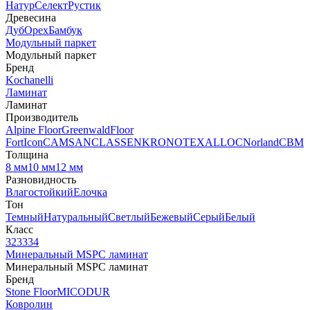
Натур
Селект
Рустик
Древесина
Дуб
Орех
Бамбук
Модульный паркет
Модульный паркет
Бренд
Kochanelli
Ламинат
Ламинат
Производитель
Alpine Floor
Greenwald
Floor
Fort
Icon
CAMSAN
CLASSEN
KRONOTEX
ALLOC
Norland
CBM
Толщина
8 мм
10 мм
12 мм
Разновидность
Влагостойкий
Елочка
Тон
Темный
Натуральный
Светлый
Бежевый
Серый
Белый
Класс
32
33
34
Минеральный MSPC ламинат
Минеральный MSPC ламинат
Бренд
Stone Floor
MICODUR
Ковролин