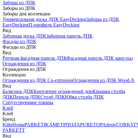
Заборы из ДПК
Заборы из ДПК
Заборы дпк коллекции
Универсальная доска ДПК EasyDecking
Заборы из ДПК
EasyDecking
П-профиль EasyDecking
Вид
Заборная доска ДПК
Заборная панель ДПК
Фасады из ДПК
Фасады из ДПК
Вид
Реечная фасадная панель ДПК
Фасадная панель ДПК шип-паз
Ограждения из ДПК
Ограждения из ДПК
Коллекции
Ограждения из ДПК Co-extrusion
Ограждения из ДПК Wood-X
Вид
Балясина ДПК
Крепление ограждений дпк
Крышка столба
ДПК
Перила ДПК
Столб ДПК
Юбка столба ДПК
Сопутствующие товары
Клей
Клей
Бренд
Kilto
Homa
PARKETIKA
МЕТРПОЛА
PURETOP
Adesiv
CORKST
PARKETT
Вид