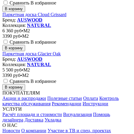
Сравнить
В избранное
В корзину
Паркетная доска Cloud Grissard
Бренд:
AUSWOOD
Коллекция:
NATURAL
6 360
руб•M2
3390
руб•M2
Сравнить
В избранное
В корзину
Паркетная доска Glacier Oak
Бренд:
AUSWOOD
Коллекция:
NATURAL
5 500
руб•M2
3390
руб•M2
Сравнить
В избранное
В корзину
ПОКУПАТЕЛЯМ
Акции и распродажи
Полезные статьи
Оплата
Контроль
качества обслуживания
Рекомендации
Инструкции
УСЛУГИ
Расчёт площади и стоимости
Визуализация
Помощь
дизайнера
Доставка
Укладка
О НАС
Новости
О компании
Участие в ТВ и спец. проектах