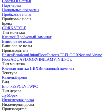
Советы и Статьи
Партнерам
Напольные покрытия
Пробковые полы
Пробковые полы
Бренд
CORKSTYLE
Тип монтажа
Клеевой
Пробковый ламинат
Виниловые полы
Виниловые полы
Производитель
Ensten
Betta
Icon
Union
FloorFactor
ACEFLOOR
Norland
Alpine
Floor
AQUAFLOOR
VINILAM
VINILPOL
Тип монтажа
Клеевая плитка ПВХ
Виниловый ламинат
Текстура
Камень
Дерево
Вид
Елочка
SPC
LVT
WPC
Тип дерева
Дуб
Орех
Инженерная доска
Инженерная доска
Производитель