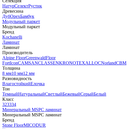
Селекция
Натур
Селект
Рустик
Древесина
Дуб
Орех
Бамбук
Модульный паркет
Модульный паркет
Бренд
Kochanelli
Ламинат
Ламинат
Производитель
Alpine Floor
Greenwald
Floor
Fort
Icon
CAMSAN
CLASSEN
KRONOTEX
ALLOC
Norland
CBM
Толщина
8 мм
10 мм
12 мм
Разновидность
Влагостойкий
Елочка
Тон
Темный
Натуральный
Светлый
Бежевый
Серый
Белый
Класс
32
33
34
Минеральный MSPC ламинат
Минеральный MSPC ламинат
Бренд
Stone Floor
MICODUR