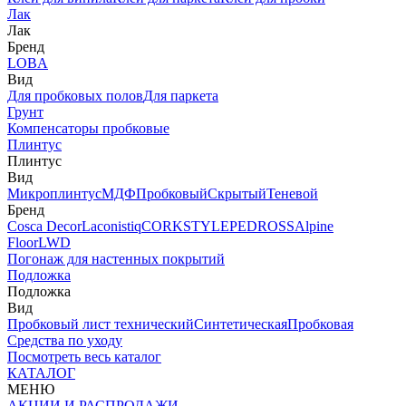
Лак
Лак
Бренд
LOBA
Вид
Для пробковых полов
Для паркета
Грунт
Компенсаторы пробковые
Плинтус
Плинтус
Вид
Микроплинтус
МДФ
Пробковый
Скрытый
Теневой
Бренд
Cosca Decor
Laconistiq
CORKSTYLE
PEDROSS
Alpine
Floor
LWD
Погонаж для настенных покрытий
Подложка
Подложка
Вид
Пробковый лист технический
Синтетическая
Пробковая
Средства по уходу
Посмотреть весь каталог
КАТАЛОГ
МЕНЮ
АКЦИИ И РАСПРОДАЖИ