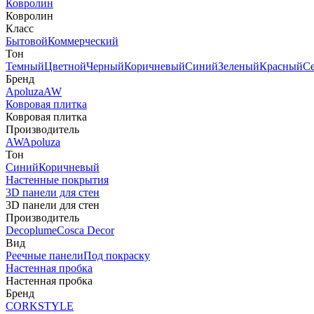
Ковролин
Ковролин
Класс
Бытовой
Коммерческий
Тон
Темный
Цветной
Черный
Коричневый
Синий
Зеленый
Красный
С
Бренд
Apoluza
AW
Ковровая плитка
Ковровая плитка
Производитель
AW
Apoluza
Тон
Синий
Коричневый
Настенные покрытия
3D панели для стен
3D панели для стен
Производитель
Decoplume
Cosca Decor
Вид
Реечные панели
Под покраску
Настенная пробка
Настенная пробка
Бренд
CORKSTYLE