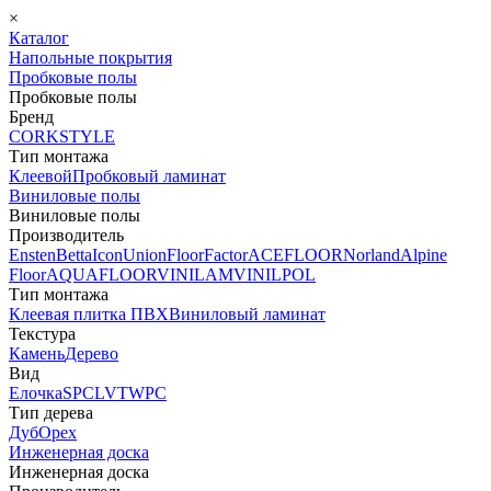
×
Каталог
Напольные покрытия
Пробковые полы
Пробковые полы
Бренд
CORKSTYLE
Тип монтажа
Клеевой
Пробковый ламинат
Виниловые полы
Виниловые полы
Производитель
Ensten
Betta
Icon
Union
FloorFactor
ACEFLOOR
Norland
Alpine
Floor
AQUAFLOOR
VINILAM
VINILPOL
Тип монтажа
Клеевая плитка ПВХ
Виниловый ламинат
Текстура
Камень
Дерево
Вид
Елочка
SPC
LVT
WPC
Тип дерева
Дуб
Орех
Инженерная доска
Инженерная доска