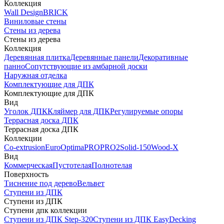
Коллекция
Wall Design
BRICK
Виниловые стены
Стены из дерева
Стены из дерева
Коллекция
Деревянная плитка
Деревянные панели
Декоративные
панно
Сопутствующие из амбарной доски
Наружная отделка
Комплектующие для ДПК
Комплектующие для ДПК
Вид
Уголок ДПК
Кляймер для ДПК
Регулируемые опоры
Террасная доска ДПК
Террасная доска ДПК
Коллекции
Co-extrusion
Euro
Optima
PRO
PRO2
Solid-150
Wood-X
Вид
Коммерческая
Пустотелая
Полнотелая
Поверхность
Тиснение под дерево
Вельвет
Ступени из ДПК
Ступени из ДПК
Ступени дпк коллекции
Ступени из ДПК Step-320
Ступени из ДПК EasyDecking