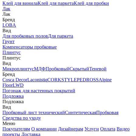
Клей для винила
Клей для паркета
Клей для пробки
Лак
Лак
Бренд
LOBA
Вид
Для пробковых полов
Для паркета
Грунт
Компенсаторы пробковые
Плинтус
Плинтус
Вид
Микроплинтус
МДФ
Пробковый
Скрытый
Теневой
Бренд
Cosca Decor
Laconistiq
CORKSTYLE
PEDROSS
Alpine
Floor
LWD
Погонаж для настенных покрытий
Подложка
Подложка
Вид
Пробковый лист технический
Синтетическая
Пробковая
Средства по уходу
Меню
Покупателям
О компании
Дизайнерам
Услуги
Оплата
Видео
проекты
Доставка