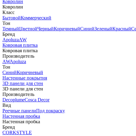
Ковролин
Ковролин
Класс
Бытовой
Коммерческий
Тон
Темный
Цветной
Черный
Коричневый
Синий
Зеленый
Красный
С
Бренд
Apoluza
AW
Ковровая плитка
Ковровая плитка
Производитель
AW
Apoluza
Тон
Синий
Коричневый
Настенные покрытия
3D панели для стен
3D панели для стен
Производитель
Decoplume
Cosca Decor
Вид
Реечные панели
Под покраску
Настенная пробка
Настенная пробка
Бренд
CORKSTYLE