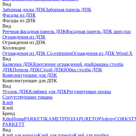
Вид
Заборная доска ДПК
Заборная панель ДПК
Фасады из ДПК
Фасады из ДПК
Вид
Реечная фасадная панель ДПК
Фасадная панель ДПК шип-паз
Ограждения из ДПК
Ограждения из ДПК
Коллекции
Ограждения из ДПК Co-extrusion
Ограждения из ДПК Wood-X
Вид
Балясина ДПК
Крепление ограждений дпк
Крышка столба
ДПК
Перила ДПК
Столб ДПК
Юбка столба ДПК
Комплектующие для ДПК
Комплектующие для ДПК
Вид
Уголок ДПК
Кляймер для ДПК
Регулируемые опоры
Сопутствующие товары
Клей
Клей
Бренд
Kilto
Homa
PARKETIKA
МЕТРПОЛА
PURETOP
Adesiv
CORKST
PARKETT
Вид
Клей для винила
Клей для паркета
Клей для пробки