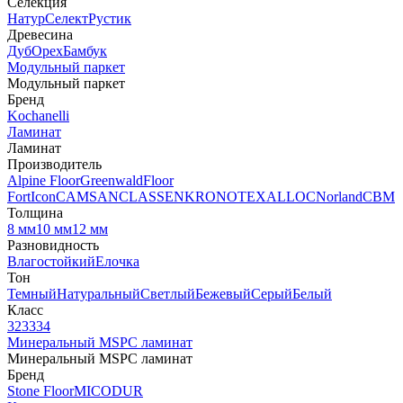
Селекция
Натур
Селект
Рустик
Древесина
Дуб
Орех
Бамбук
Модульный паркет
Модульный паркет
Бренд
Kochanelli
Ламинат
Ламинат
Производитель
Alpine Floor
Greenwald
Floor
Fort
Icon
CAMSAN
CLASSEN
KRONOTEX
ALLOC
Norland
CBM
Толщина
8 мм
10 мм
12 мм
Разновидность
Влагостойкий
Елочка
Тон
Темный
Натуральный
Светлый
Бежевый
Серый
Белый
Класс
32
33
34
Минеральный MSPC ламинат
Минеральный MSPC ламинат
Бренд
Stone Floor
MICODUR