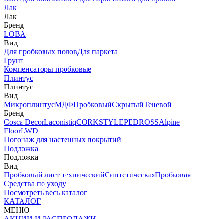
Лак
Лак
Бренд
LOBA
Вид
Для пробковых полов
Для паркета
Грунт
Компенсаторы пробковые
Плинтус
Плинтус
Вид
Микроплинтус
МДФ
Пробковый
Скрытый
Теневой
Бренд
Cosca Decor
Laconistiq
CORKSTYLE
PEDROSS
Alpine
Floor
LWD
Погонаж для настенных покрытий
Подложка
Подложка
Вид
Пробковый лист технический
Синтетическая
Пробковая
Средства по уходу
Посмотреть весь каталог
КАТАЛОГ
МЕНЮ
АКЦИИ И РАСПРОДАЖИ