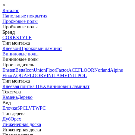
×
Каталог
Напольные покрытия
Пробковые полы
Пробковые полы
Бренд
CORKSTYLE
Тип монтажа
Клеевой
Пробковый ламинат
Виниловые полы
Виниловые полы
Производитель
Ensten
Betta
Icon
Union
FloorFactor
ACEFLOOR
Norland
Alpine
Floor
AQUAFLOOR
VINILAM
VINILPOL
Тип монтажа
Клеевая плитка ПВХ
Виниловый ламинат
Текстура
Камень
Дерево
Вид
Елочка
SPC
LVT
WPC
Тип дерева
Дуб
Орех
Инженерная доска
Инженерная доска