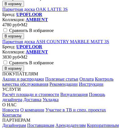
В корзину
Паркетная доска OAK LATTE 3S
Бренд:
UPOFLOOR
Коллекция:
AMBIENT
4780
руб•M2
Сравнить
В избранное
В корзину
Паркетная доска ASH COUNTRY MARBLE MATT 3S
Бренд:
UPOFLOOR
Коллекция:
AMBIENT
3830
руб•M2
Сравнить
В избранное
В корзину
ПОКУПАТЕЛЯМ
Акции и распродажи
Полезные статьи
Оплата
Контроль
качества обслуживания
Рекомендации
Инструкции
УСЛУГИ
Расчёт площади и стоимости
Визуализация
Помощь
дизайнера
Доставка
Укладка
О НАС
Новости
О компании
Участие в ТВ и спец. проектах
Контакты
ПАРТНЕРАМ
Дизайнерам
Поставщикам
Арендодателям
Корпоративным