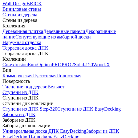
Wall Design
BRICK
Виниловые стены
Стены из дерева
Стены из дерева
Коллекция
Деревянная плитка
Деревянные панели
Декоративные
панно
Сопутствующие из амбарной доски
Наружная отделка
Террасная доска ДПК
Террасная доска ДПК
Коллекции
Co-extrusion
Euro
Optima
PRO
PRO2
Solid-150
Wood-X
Вид
Коммерческая
Пустотелая
Полнотелая
Поверхность
Тиснение под дерево
Вельвет
Ступени из ДПК
Ступени из ДПК
Ступени дпк коллекции
Ступени из ДПК Step-320
Ступени из ДПК EasyDecking
Заборы из ДПК
Заборы из ДПК
Заборы дпк коллекции
Универсальная доска ДПК EasyDecking
Заборы из ДПК
EasyDecking
П-профиль EasyDecking