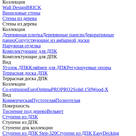
Коллекция
Wall Design
BRICK
Виниловые стены
Стены из дерева
Стены из дерева
Коллекция
Деревянная плитка
Деревянные панели
Декоративные
панно
Сопутствующие из амбарной доски
Наружная отделка
Комплектующие для ДПК
Комплектующие для ДПК
Вид
Уголок ДПК
Кляймер для ДПК
Регулируемые опоры
Террасная доска ДПК
Террасная доска ДПК
Коллекции
Co-extrusion
Euro
Optima
PRO
PRO2
Solid-150
Wood-X
Вид
Коммерческая
Пустотелая
Полнотелая
Поверхность
Тиснение под дерево
Вельвет
Ступени из ДПК
Ступени из ДПК
Ступени дпк коллекции
Ступени из ДПК Step-320
Ступени из ДПК EasyDecking