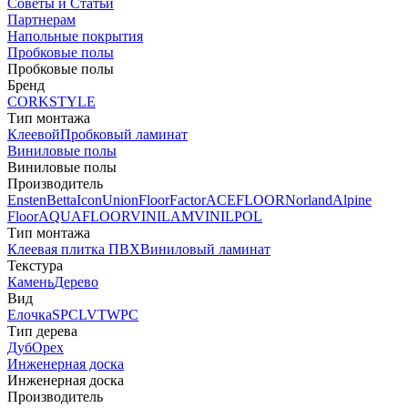
Советы и Статьи
Партнерам
Напольные покрытия
Пробковые полы
Пробковые полы
Бренд
CORKSTYLE
Тип монтажа
Клеевой
Пробковый ламинат
Виниловые полы
Виниловые полы
Производитель
Ensten
Betta
Icon
Union
FloorFactor
ACEFLOOR
Norland
Alpine
Floor
AQUAFLOOR
VINILAM
VINILPOL
Тип монтажа
Клеевая плитка ПВХ
Виниловый ламинат
Текстура
Камень
Дерево
Вид
Елочка
SPC
LVT
WPC
Тип дерева
Дуб
Орех
Инженерная доска
Инженерная доска
Производитель