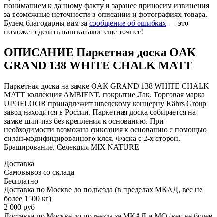
пониманием к данному факту и заранее приносим извинения
за возможные неточности в описании и фотографиях товара.
Будем благодарны вам за
сообщение об ошибках
— это
поможет сделать наш каталог еще точнее!
ОПИСАНИЕ Паркетная доска OAK
GRAND 138 WHITE CHALK MATT
Паркетная доска на замке OAK GRAND 138 WHITE CHALK
MATT коллекция AMBIENT, покрытие Лак. Торговая марка
UPOFLOOR принадлежит шведскому концерну Kährs Group
завод находится в России. Паркетная доска собирается на
замке шип-паз без крепления к основанию. При
необходимости возможна фиксация к основанию с помощью
силан-модифицированного клея. Фаска с 2-х сторон.
Браширование. Селекция MIX NATURE
Доставка
Самовывоз со склада
Бесплатно
Доставка по Москве до подъезда (в пределах МКАД, вес не
более 1500 кг)
2 000 руб
Доставка по Москве до подъезда за МКАД и МО (вес не более