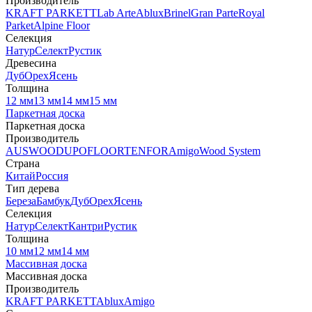
Производитель
KRAFT PARKETT
Lab Arte
Ablux
Brinel
Gran Parte
Royal
Parket
Alpine Floor
Селекция
Натур
Селект
Рустик
Древесина
Дуб
Орех
Ясень
Толщина
12 мм
13 мм
14 мм
15 мм
Паркетная доска
Паркетная доска
Производитель
AUSWOOD
UPOFLOOR
TENFOR
Amigo
Wood System
Страна
Китай
Россия
Тип дерева
Береза
Бамбук
Дуб
Орех
Ясень
Селекция
Натур
Селект
Кантри
Рустик
Толщина
10 мм
12 мм
14 мм
Массивная доска
Массивная доска
Производитель
KRAFT PARKETT
Ablux
Amigo