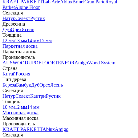
KRAFT PARKETT
Lab Arte
Ablux
Brinel
Gran Parte
Royal
Parket
Alpine Floor
Селекция
Натур
Селект
Рустик
Древесина
Дуб
Орех
Ясень
Толщина
12 мм
13 мм
14 мм
15 мм
Паркетная доска
Паркетная доска
Производитель
AUSWOOD
UPOFLOOR
TENFOR
Amigo
Wood System
Страна
Китай
Россия
Тип дерева
Береза
Бамбук
Дуб
Орех
Ясень
Селекция
Натур
Селект
Кантри
Рустик
Толщина
10 мм
12 мм
14 мм
Массивная доска
Массивная доска
Производитель
KRAFT PARKETT
Ablux
Amigo
Селекция