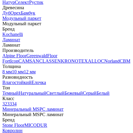
Натур
Селект
Рустик
Древесина
Дуб
Орех
Бамбук
Модульный паркет
Модульный паркет
Бренд
Kochanelli
Ламинат
Ламинат
Производитель
Alpine Floor
Greenwald
Floor
Fort
Icon
CAMSAN
CLASSEN
KRONOTEX
ALLOC
Norland
CBM
Толщина
8 мм
10 мм
12 мм
Разновидность
Влагостойкий
Елочка
Тон
Темный
Натуральный
Светлый
Бежевый
Серый
Белый
Класс
32
33
34
Минеральный MSPC ламинат
Минеральный MSPC ламинат
Бренд
Stone Floor
MICODUR
Ковролин