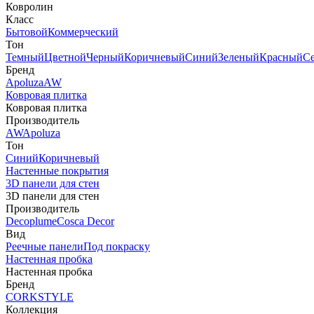
Ковролин
Класс
Бытовой
Коммерческий
Тон
Темный
Цветной
Черный
Коричневый
Синий
Зеленый
Красный
С
Бренд
Apoluza
AW
Ковровая плитка
Ковровая плитка
Производитель
AW
Apoluza
Тон
Синий
Коричневый
Настенные покрытия
3D панели для стен
3D панели для стен
Производитель
Decoplume
Cosca Decor
Вид
Реечные панели
Под покраску
Настенная пробка
Настенная пробка
Бренд
CORKSTYLE
Коллекция