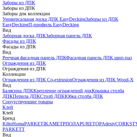
Заборы из ДПК
Заборы из ДПК
Заборы дпк коллекции
Универсальная доска ДПК EasyDecking
Заборы из ДПК
EasyDecking
П-профиль EasyDecking
Вид
Заборная доска ДПК
Заборная панель ДПК
Фасады из ДПК
Фасады из ДПК
Вид
Реечная фасадная панель ДПК
Фасадная панель ДПК шип-паз
Ограждения из ДПК
Ограждения из ДПК
Коллекции
Ограждения из ДПК Co-extrusion
Ограждения из ДПК Wood-X
Вид
Балясина ДПК
Крепление ограждений дпк
Крышка столба
ДПК
Перила ДПК
Столб ДПК
Юбка столба ДПК
Сопутствующие товары
Клей
Клей
Бренд
Kilto
Homa
PARKETIKA
МЕТРПОЛА
PURETOP
Adesiv
CORKST
PARKETT
Вид