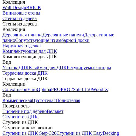
Коллекция
Wall Design
BRICK
Виниловые стены
Стены из дерева
Стены из дерева
Коллекция
Деревянная плитка
Деревянные панели
Декоративные
панно
Сопутствующие из амбарной доски
Наружная отделка
Комплектующие для ДПК
Комплектующие для ДПК
Вид
Уголок ДПК
Кляймер для ДПК
Регулируемые опоры
Террасная доска ДПК
Террасная доска ДПК
Коллекции
Co-extrusion
Euro
Optima
PRO
PRO2
Solid-150
Wood-X
Вид
Коммерческая
Пустотелая
Полнотелая
Поверхность
Тиснение под дерево
Вельвет
Ступени из ДПК
Ступени из ДПК
Ступени дпк коллекции
Ступени из ДПК Step-320
Ступени из ДПК EasyDecking