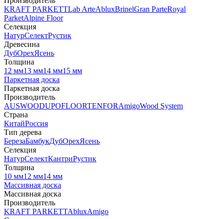
Производитель
KRAFT PARKETT
Lab Arte
Ablux
Brinel
Gran Parte
Royal
Parket
Alpine Floor
Селекция
Натур
Селект
Рустик
Древесина
Дуб
Орех
Ясень
Толщина
12 мм
13 мм
14 мм
15 мм
Паркетная доска
Паркетная доска
Производитель
AUSWOOD
UPOFLOOR
TENFOR
Amigo
Wood System
Страна
Китай
Россия
Тип дерева
Береза
Бамбук
Дуб
Орех
Ясень
Селекция
Натур
Селект
Кантри
Рустик
Толщина
10 мм
12 мм
14 мм
Массивная доска
Массивная доска
Производитель
KRAFT PARKETT
Ablux
Amigo