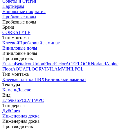
Советы и Статьи
Партнерам
Напольные покрытия
Пробковые полы
Пробковые полы
Бренд
CORKSTYLE
Тип монтажа
Клеевой
Пробковый ламинат
Виниловые полы
Виниловые полы
Производитель
Ensten
Betta
Icon
Union
FloorFactor
ACEFLOOR
Norland
Alpine
Floor
AQUAFLOOR
VINILAM
VINILPOL
Тип монтажа
Клеевая плитка ПВХ
Виниловый ламинат
Текстура
Камень
Дерево
Вид
Елочка
SPC
LVT
WPC
Тип дерева
Дуб
Орех
Инженерная доска
Инженерная доска
Производитель