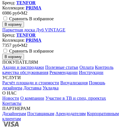
Бренд:
TENFOR
Коллекция:
PRIMA
6986
руб•M2
Сравнить
В избранное
В корзину
Паркетная доска Дуб VINTAGE
Бренд:
TENFOR
Коллекция:
PRIMA
7357
руб•M2
Сравнить
В избранное
В корзину
ПОКУПАТЕЛЯМ
Акции и распродажи
Полезные статьи
Оплата
Контроль
качества обслуживания
Рекомендации
Инструкции
УСЛУГИ
Расчёт площади и стоимости
Визуализация
Помощь
дизайнера
Доставка
Укладка
О НАС
Новости
О компании
Участие в ТВ и спец. проектах
Контакты
ПАРТНЕРАМ
Дизайнерам
Поставщикам
Арендодателям
Корпоративным
клиентам