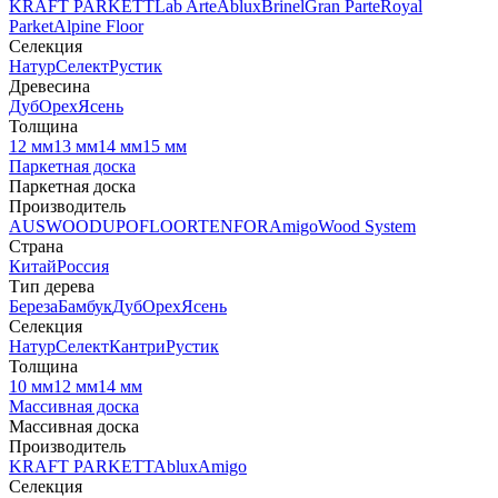
KRAFT PARKETT
Lab Arte
Ablux
Brinel
Gran Parte
Royal
Parket
Alpine Floor
Селекция
Натур
Селект
Рустик
Древесина
Дуб
Орех
Ясень
Толщина
12 мм
13 мм
14 мм
15 мм
Паркетная доска
Паркетная доска
Производитель
AUSWOOD
UPOFLOOR
TENFOR
Amigo
Wood System
Страна
Китай
Россия
Тип дерева
Береза
Бамбук
Дуб
Орех
Ясень
Селекция
Натур
Селект
Кантри
Рустик
Толщина
10 мм
12 мм
14 мм
Массивная доска
Массивная доска
Производитель
KRAFT PARKETT
Ablux
Amigo
Селекция