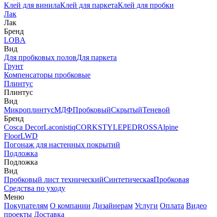
Клей для винила
Клей для паркета
Клей для пробки
Лак
Лак
Бренд
LOBA
Вид
Для пробковых полов
Для паркета
Грунт
Компенсаторы пробковые
Плинтус
Плинтус
Вид
Микроплинтус
МДФ
Пробковый
Скрытый
Теневой
Бренд
Cosca Decor
Laconistiq
CORKSTYLE
PEDROSS
Alpine
Floor
LWD
Погонаж для настенных покрытий
Подложка
Подложка
Вид
Пробковый лист технический
Синтетическая
Пробковая
Средства по уходу
Меню
Покупателям
О компании
Дизайнерам
Услуги
Оплата
Видео
проекты
Доставка