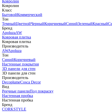
Ковролин
Ковролин
Класс
Бытовой
Коммерческий
Тон
Темный
Цветной
Черный
Коричневый
Синий
Зеленый
Красный
С
Бренд
Apoluza
AW
Ковровая плитка
Ковровая плитка
Производитель
AW
Apoluza
Тон
Синий
Коричневый
Настенные покрытия
3D панели для стен
3D панели для стен
Производитель
Decoplume
Cosca Decor
Вид
Реечные панели
Под покраску
Настенная пробка
Настенная пробка
Бренд
CORKSTYLE