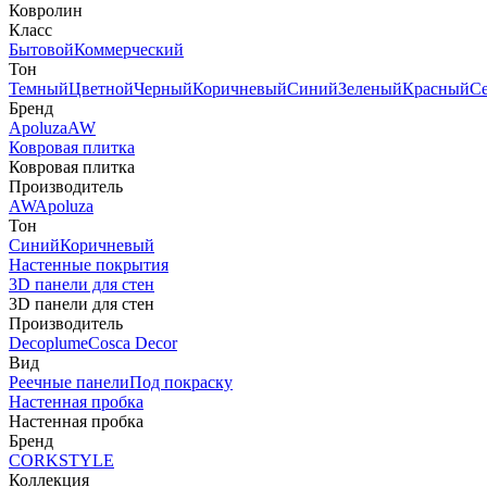
Ковролин
Класс
Бытовой
Коммерческий
Тон
Темный
Цветной
Черный
Коричневый
Синий
Зеленый
Красный
С
Бренд
Apoluza
AW
Ковровая плитка
Ковровая плитка
Производитель
AW
Apoluza
Тон
Синий
Коричневый
Настенные покрытия
3D панели для стен
3D панели для стен
Производитель
Decoplume
Cosca Decor
Вид
Реечные панели
Под покраску
Настенная пробка
Настенная пробка
Бренд
CORKSTYLE
Коллекция