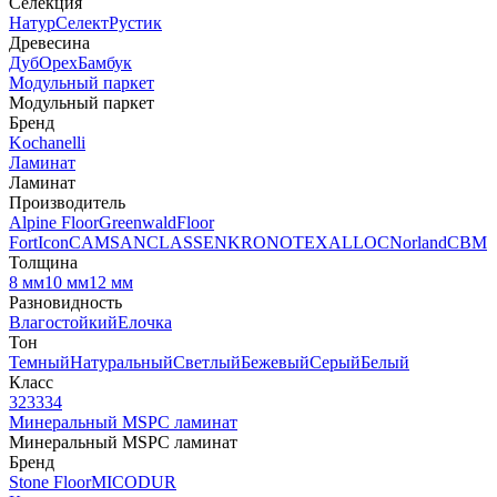
Селекция
Натур
Селект
Рустик
Древесина
Дуб
Орех
Бамбук
Модульный паркет
Модульный паркет
Бренд
Kochanelli
Ламинат
Ламинат
Производитель
Alpine Floor
Greenwald
Floor
Fort
Icon
CAMSAN
CLASSEN
KRONOTEX
ALLOC
Norland
CBM
Толщина
8 мм
10 мм
12 мм
Разновидность
Влагостойкий
Елочка
Тон
Темный
Натуральный
Светлый
Бежевый
Серый
Белый
Класс
32
33
34
Минеральный MSPC ламинат
Минеральный MSPC ламинат
Бренд
Stone Floor
MICODUR