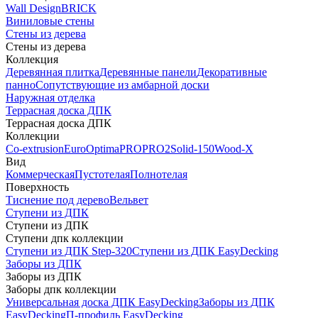
Wall Design
BRICK
Виниловые стены
Стены из дерева
Стены из дерева
Коллекция
Деревянная плитка
Деревянные панели
Декоративные
панно
Сопутствующие из амбарной доски
Наружная отделка
Террасная доска ДПК
Террасная доска ДПК
Коллекции
Co-extrusion
Euro
Optima
PRO
PRO2
Solid-150
Wood-X
Вид
Коммерческая
Пустотелая
Полнотелая
Поверхность
Тиснение под дерево
Вельвет
Ступени из ДПК
Ступени из ДПК
Ступени дпк коллекции
Ступени из ДПК Step-320
Ступени из ДПК EasyDecking
Заборы из ДПК
Заборы из ДПК
Заборы дпк коллекции
Универсальная доска ДПК EasyDecking
Заборы из ДПК
EasyDecking
П-профиль EasyDecking