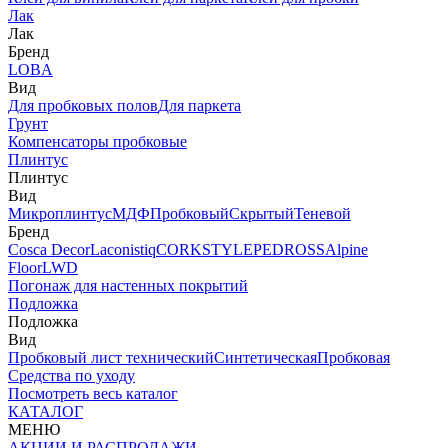
Лак
Лак
Бренд
LOBA
Вид
Для пробковых полов
Для паркета
Грунт
Компенсаторы пробковые
Плинтус
Плинтус
Вид
Микроплинтус
МДФ
Пробковый
Скрытый
Теневой
Бренд
Cosca Decor
Laconistiq
CORKSTYLE
PEDROSS
Alpine
Floor
LWD
Погонаж для настенных покрытий
Подложка
Подложка
Вид
Пробковый лист технический
Синтетическая
Пробковая
Средства по уходу
Посмотреть весь каталог
КАТАЛОГ
МЕНЮ
АКЦИИ И РАСПРОДАЖИ