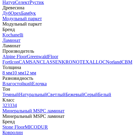
Натур
Селект
Рустик
Древесина
Дуб
Орех
Бамбук
Модульный паркет
Модульный паркет
Бренд
Kochanelli
Ламинат
Ламинат
Производитель
Alpine Floor
Greenwald
Floor
Fort
Icon
CAMSAN
CLASSEN
KRONOTEX
ALLOC
Norland
CBM
Толщина
8 мм
10 мм
12 мм
Разновидность
Влагостойкий
Елочка
Тон
Темный
Натуральный
Светлый
Бежевый
Серый
Белый
Класс
32
33
34
Минеральный MSPC ламинат
Минеральный MSPC ламинат
Бренд
Stone Floor
MICODUR
Ковролин