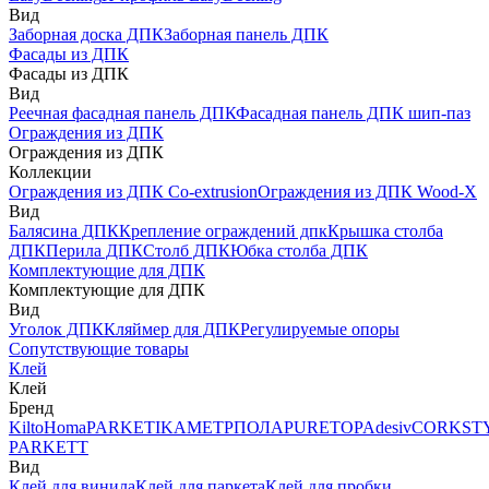
Вид
Заборная доска ДПК
Заборная панель ДПК
Фасады из ДПК
Фасады из ДПК
Вид
Реечная фасадная панель ДПК
Фасадная панель ДПК шип-паз
Ограждения из ДПК
Ограждения из ДПК
Коллекции
Ограждения из ДПК Co-extrusion
Ограждения из ДПК Wood-X
Вид
Балясина ДПК
Крепление ограждений дпк
Крышка столба
ДПК
Перила ДПК
Столб ДПК
Юбка столба ДПК
Комплектующие для ДПК
Комплектующие для ДПК
Вид
Уголок ДПК
Кляймер для ДПК
Регулируемые опоры
Сопутствующие товары
Клей
Клей
Бренд
Kilto
Homa
PARKETIKA
МЕТРПОЛА
PURETOP
Adesiv
CORKST
PARKETT
Вид
Клей для винила
Клей для паркета
Клей для пробки