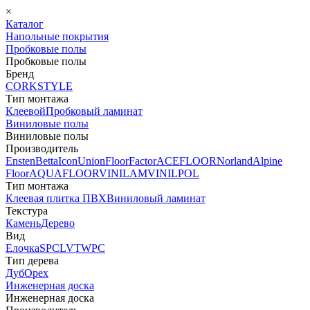
×
Каталог
Напольные покрытия
Пробковые полы
Пробковые полы
Бренд
CORKSTYLE
Тип монтажа
Клеевой
Пробковый ламинат
Виниловые полы
Виниловые полы
Производитель
Ensten
Betta
Icon
Union
FloorFactor
ACEFLOOR
Norland
Alpine
Floor
AQUAFLOOR
VINILAM
VINILPOL
Тип монтажа
Клеевая плитка ПВХ
Виниловый ламинат
Текстура
Камень
Дерево
Вид
Елочка
SPC
LVT
WPC
Тип дерева
Дуб
Орех
Инженерная доска
Инженерная доска