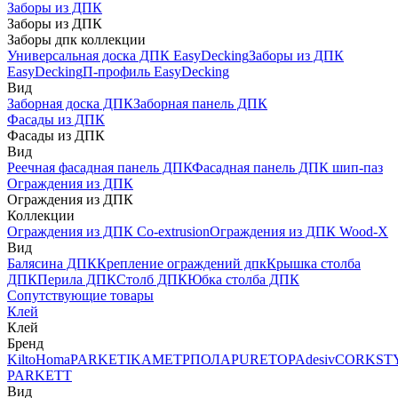
Заборы из ДПК
Заборы из ДПК
Заборы дпк коллекции
Универсальная доска ДПК EasyDecking
Заборы из ДПК
EasyDecking
П-профиль EasyDecking
Вид
Заборная доска ДПК
Заборная панель ДПК
Фасады из ДПК
Фасады из ДПК
Вид
Реечная фасадная панель ДПК
Фасадная панель ДПК шип-паз
Ограждения из ДПК
Ограждения из ДПК
Коллекции
Ограждения из ДПК Co-extrusion
Ограждения из ДПК Wood-X
Вид
Балясина ДПК
Крепление ограждений дпк
Крышка столба
ДПК
Перила ДПК
Столб ДПК
Юбка столба ДПК
Сопутствующие товары
Клей
Клей
Бренд
Kilto
Homa
PARKETIKA
МЕТРПОЛА
PURETOP
Adesiv
CORKST
PARKETT
Вид