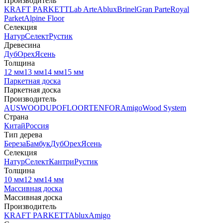
Производитель
KRAFT PARKETT
Lab Arte
Ablux
Brinel
Gran Parte
Royal
Parket
Alpine Floor
Селекция
Натур
Селект
Рустик
Древесина
Дуб
Орех
Ясень
Толщина
12 мм
13 мм
14 мм
15 мм
Паркетная доска
Паркетная доска
Производитель
AUSWOOD
UPOFLOOR
TENFOR
Amigo
Wood System
Страна
Китай
Россия
Тип дерева
Береза
Бамбук
Дуб
Орех
Ясень
Селекция
Натур
Селект
Кантри
Рустик
Толщина
10 мм
12 мм
14 мм
Массивная доска
Массивная доска
Производитель
KRAFT PARKETT
Ablux
Amigo