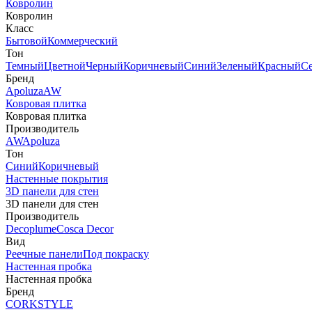
Ковролин
Ковролин
Класс
Бытовой
Коммерческий
Тон
Темный
Цветной
Черный
Коричневый
Синий
Зеленый
Красный
С
Бренд
Apoluza
AW
Ковровая плитка
Ковровая плитка
Производитель
AW
Apoluza
Тон
Синий
Коричневый
Настенные покрытия
3D панели для стен
3D панели для стен
Производитель
Decoplume
Cosca Decor
Вид
Реечные панели
Под покраску
Настенная пробка
Настенная пробка
Бренд
CORKSTYLE