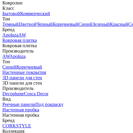
Ковролин
Класс
Бытовой
Коммерческий
Тон
Темный
Цветной
Черный
Коричневый
Синий
Зеленый
Красный
С
Бренд
Apoluza
AW
Ковровая плитка
Ковровая плитка
Производитель
AW
Apoluza
Тон
Синий
Коричневый
Настенные покрытия
3D панели для стен
3D панели для стен
Производитель
Decoplume
Cosca Decor
Вид
Реечные панели
Под покраску
Настенная пробка
Настенная пробка
Бренд
CORKSTYLE
Коллекция