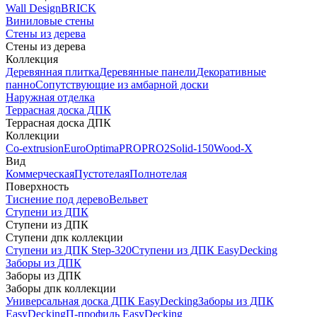
Wall Design
BRICK
Виниловые стены
Стены из дерева
Стены из дерева
Коллекция
Деревянная плитка
Деревянные панели
Декоративные
панно
Сопутствующие из амбарной доски
Наружная отделка
Террасная доска ДПК
Террасная доска ДПК
Коллекции
Co-extrusion
Euro
Optima
PRO
PRO2
Solid-150
Wood-X
Вид
Коммерческая
Пустотелая
Полнотелая
Поверхность
Тиснение под дерево
Вельвет
Ступени из ДПК
Ступени из ДПК
Ступени дпк коллекции
Ступени из ДПК Step-320
Ступени из ДПК EasyDecking
Заборы из ДПК
Заборы из ДПК
Заборы дпк коллекции
Универсальная доска ДПК EasyDecking
Заборы из ДПК
EasyDecking
П-профиль EasyDecking