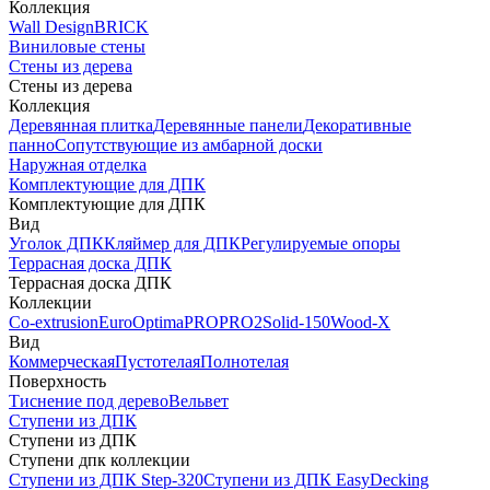
Коллекция
Wall Design
BRICK
Виниловые стены
Стены из дерева
Стены из дерева
Коллекция
Деревянная плитка
Деревянные панели
Декоративные
панно
Сопутствующие из амбарной доски
Наружная отделка
Комплектующие для ДПК
Комплектующие для ДПК
Вид
Уголок ДПК
Кляймер для ДПК
Регулируемые опоры
Террасная доска ДПК
Террасная доска ДПК
Коллекции
Co-extrusion
Euro
Optima
PRO
PRO2
Solid-150
Wood-X
Вид
Коммерческая
Пустотелая
Полнотелая
Поверхность
Тиснение под дерево
Вельвет
Ступени из ДПК
Ступени из ДПК
Ступени дпк коллекции
Ступени из ДПК Step-320
Ступени из ДПК EasyDecking