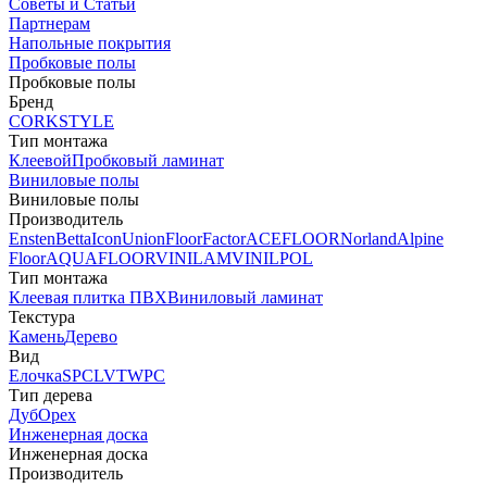
Советы и Статьи
Партнерам
Напольные покрытия
Пробковые полы
Пробковые полы
Бренд
CORKSTYLE
Тип монтажа
Клеевой
Пробковый ламинат
Виниловые полы
Виниловые полы
Производитель
Ensten
Betta
Icon
Union
FloorFactor
ACEFLOOR
Norland
Alpine
Floor
AQUAFLOOR
VINILAM
VINILPOL
Тип монтажа
Клеевая плитка ПВХ
Виниловый ламинат
Текстура
Камень
Дерево
Вид
Елочка
SPC
LVT
WPC
Тип дерева
Дуб
Орех
Инженерная доска
Инженерная доска
Производитель