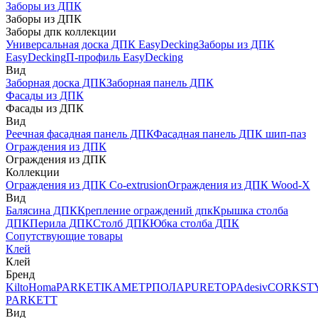
Заборы из ДПК
Заборы из ДПК
Заборы дпк коллекции
Универсальная доска ДПК EasyDecking
Заборы из ДПК
EasyDecking
П-профиль EasyDecking
Вид
Заборная доска ДПК
Заборная панель ДПК
Фасады из ДПК
Фасады из ДПК
Вид
Реечная фасадная панель ДПК
Фасадная панель ДПК шип-паз
Ограждения из ДПК
Ограждения из ДПК
Коллекции
Ограждения из ДПК Co-extrusion
Ограждения из ДПК Wood-X
Вид
Балясина ДПК
Крепление ограждений дпк
Крышка столба
ДПК
Перила ДПК
Столб ДПК
Юбка столба ДПК
Сопутствующие товары
Клей
Клей
Бренд
Kilto
Homa
PARKETIKA
МЕТРПОЛА
PURETOP
Adesiv
CORKST
PARKETT
Вид