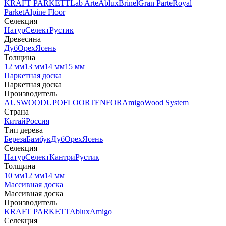
KRAFT PARKETT
Lab Arte
Ablux
Brinel
Gran Parte
Royal
Parket
Alpine Floor
Селекция
Натур
Селект
Рустик
Древесина
Дуб
Орех
Ясень
Толщина
12 мм
13 мм
14 мм
15 мм
Паркетная доска
Паркетная доска
Производитель
AUSWOOD
UPOFLOOR
TENFOR
Amigo
Wood System
Страна
Китай
Россия
Тип дерева
Береза
Бамбук
Дуб
Орех
Ясень
Селекция
Натур
Селект
Кантри
Рустик
Толщина
10 мм
12 мм
14 мм
Массивная доска
Массивная доска
Производитель
KRAFT PARKETT
Ablux
Amigo
Селекция