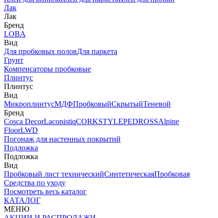
Лак
Лак
Бренд
LOBA
Вид
Для пробковых полов
Для паркета
Грунт
Компенсаторы пробковые
Плинтус
Плинтус
Вид
Микроплинтус
МДФ
Пробковый
Скрытый
Теневой
Бренд
Cosca Decor
Laconistiq
CORKSTYLE
PEDROSS
Alpine
Floor
LWD
Погонаж для настенных покрытий
Подложка
Подложка
Вид
Пробковый лист технический
Синтетическая
Пробковая
Средства по уходу
Посмотреть весь каталог
КАТАЛОГ
МЕНЮ
АКЦИИ И РАСПРОДАЖИ