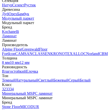
Селекция
Натур
Селект
Рустик
Древесина
Дуб
Орех
Бамбук
Модульный паркет
Модульный паркет
Бренд
Kochanelli
Ламинат
Ламинат
Производитель
Alpine Floor
Greenwald
Floor
Fort
Icon
CAMSAN
CLASSEN
KRONOTEX
ALLOC
Norland
CBM
Толщина
8 мм
10 мм
12 мм
Разновидность
Влагостойкий
Елочка
Тон
Темный
Натуральный
Светлый
Бежевый
Серый
Белый
Класс
32
33
34
Минеральный MSPC ламинат
Минеральный MSPC ламинат
Бренд
Stone Floor
MICODUR