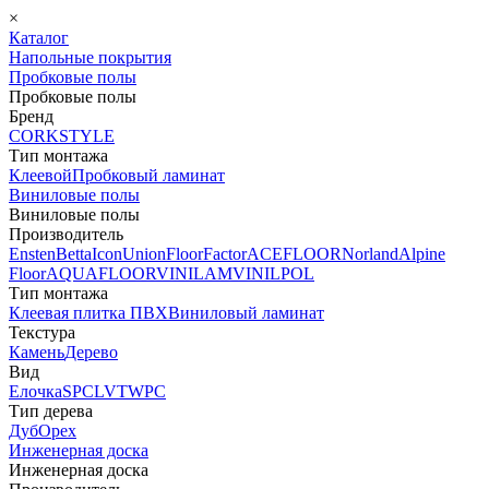
×
Каталог
Напольные покрытия
Пробковые полы
Пробковые полы
Бренд
CORKSTYLE
Тип монтажа
Клеевой
Пробковый ламинат
Виниловые полы
Виниловые полы
Производитель
Ensten
Betta
Icon
Union
FloorFactor
ACEFLOOR
Norland
Alpine
Floor
AQUAFLOOR
VINILAM
VINILPOL
Тип монтажа
Клеевая плитка ПВХ
Виниловый ламинат
Текстура
Камень
Дерево
Вид
Елочка
SPC
LVT
WPC
Тип дерева
Дуб
Орех
Инженерная доска
Инженерная доска