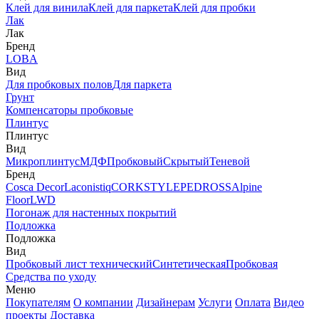
Клей для винила
Клей для паркета
Клей для пробки
Лак
Лак
Бренд
LOBA
Вид
Для пробковых полов
Для паркета
Грунт
Компенсаторы пробковые
Плинтус
Плинтус
Вид
Микроплинтус
МДФ
Пробковый
Скрытый
Теневой
Бренд
Cosca Decor
Laconistiq
CORKSTYLE
PEDROSS
Alpine
Floor
LWD
Погонаж для настенных покрытий
Подложка
Подложка
Вид
Пробковый лист технический
Синтетическая
Пробковая
Средства по уходу
Меню
Покупателям
О компании
Дизайнерам
Услуги
Оплата
Видео
проекты
Доставка