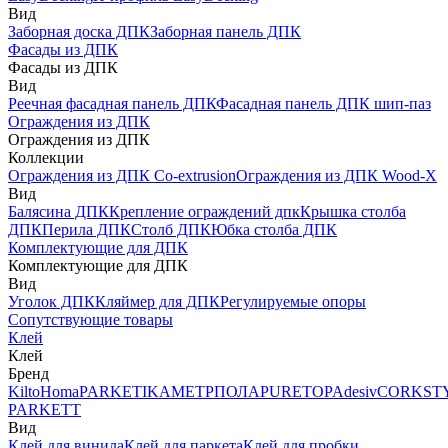
Вид
Заборная доска ДПК
Заборная панель ДПК
Фасады из ДПК
Фасады из ДПК
Вид
Реечная фасадная панель ДПК
Фасадная панель ДПК шип-паз
Ограждения из ДПК
Ограждения из ДПК
Коллекции
Ограждения из ДПК Co-extrusion
Ограждения из ДПК Wood-X
Вид
Балясина ДПК
Крепление ограждений дпк
Крышка столба
ДПК
Перила ДПК
Столб ДПК
Юбка столба ДПК
Комплектующие для ДПК
Комплектующие для ДПК
Вид
Уголок ДПК
Кляймер для ДПК
Регулируемые опоры
Сопутствующие товары
Клей
Клей
Бренд
Kilto
Homa
PARKETIKA
МЕТРПОЛА
PURETOP
Adesiv
CORKST
PARKETT
Вид
Клей для винила
Клей для паркета
Клей для пробки