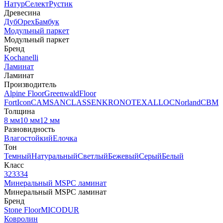
Натур
Селект
Рустик
Древесина
Дуб
Орех
Бамбук
Модульный паркет
Модульный паркет
Бренд
Kochanelli
Ламинат
Ламинат
Производитель
Alpine Floor
Greenwald
Floor
Fort
Icon
CAMSAN
CLASSEN
KRONOTEX
ALLOC
Norland
CBM
Толщина
8 мм
10 мм
12 мм
Разновидность
Влагостойкий
Елочка
Тон
Темный
Натуральный
Светлый
Бежевый
Серый
Белый
Класс
32
33
34
Минеральный MSPC ламинат
Минеральный MSPC ламинат
Бренд
Stone Floor
MICODUR
Ковролин