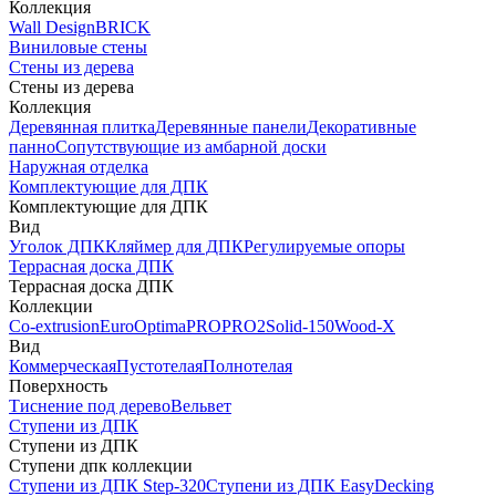
Коллекция
Wall Design
BRICK
Виниловые стены
Стены из дерева
Стены из дерева
Коллекция
Деревянная плитка
Деревянные панели
Декоративные
панно
Сопутствующие из амбарной доски
Наружная отделка
Комплектующие для ДПК
Комплектующие для ДПК
Вид
Уголок ДПК
Кляймер для ДПК
Регулируемые опоры
Террасная доска ДПК
Террасная доска ДПК
Коллекции
Co-extrusion
Euro
Optima
PRO
PRO2
Solid-150
Wood-X
Вид
Коммерческая
Пустотелая
Полнотелая
Поверхность
Тиснение под дерево
Вельвет
Ступени из ДПК
Ступени из ДПК
Ступени дпк коллекции
Ступени из ДПК Step-320
Ступени из ДПК EasyDecking