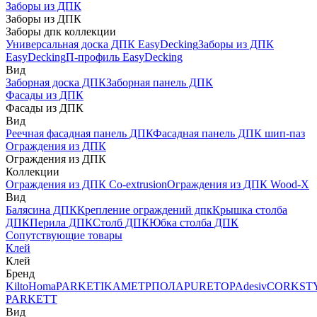
Заборы из ДПК
Заборы из ДПК
Заборы дпк коллекции
Универсальная доска ДПК EasyDecking
Заборы из ДПК
EasyDecking
П-профиль EasyDecking
Вид
Заборная доска ДПК
Заборная панель ДПК
Фасады из ДПК
Фасады из ДПК
Вид
Реечная фасадная панель ДПК
Фасадная панель ДПК шип-паз
Ограждения из ДПК
Ограждения из ДПК
Коллекции
Ограждения из ДПК Co-extrusion
Ограждения из ДПК Wood-X
Вид
Балясина ДПК
Крепление ограждений дпк
Крышка столба
ДПК
Перила ДПК
Столб ДПК
Юбка столба ДПК
Сопутствующие товары
Клей
Клей
Бренд
Kilto
Homa
PARKETIKA
МЕТРПОЛА
PURETOP
Adesiv
CORKST
PARKETT
Вид