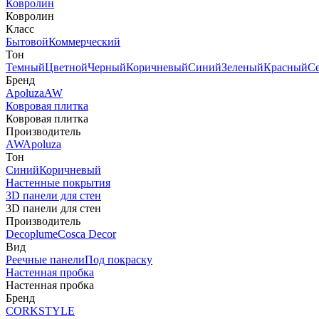
Ковролин
Ковролин
Класс
Бытовой
Коммерческий
Тон
Темный
Цветной
Черный
Коричневый
Синий
Зеленый
Красный
С
Бренд
Apoluza
AW
Ковровая плитка
Ковровая плитка
Производитель
AW
Apoluza
Тон
Синий
Коричневый
Настенные покрытия
3D панели для стен
3D панели для стен
Производитель
Decoplume
Cosca Decor
Вид
Реечные панели
Под покраску
Настенная пробка
Настенная пробка
Бренд
CORKSTYLE