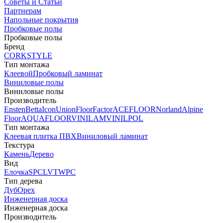
Советы и Статьи
Партнерам
Напольные покрытия
Пробковые полы
Пробковые полы
Бренд
CORKSTYLE
Тип монтажа
Клеевой
Пробковый ламинат
Виниловые полы
Виниловые полы
Производитель
Ensten
Betta
Icon
Union
FloorFactor
ACEFLOOR
Norland
Alpine
Floor
AQUAFLOOR
VINILAM
VINILPOL
Тип монтажа
Клеевая плитка ПВХ
Виниловый ламинат
Текстура
Камень
Дерево
Вид
Елочка
SPC
LVT
WPC
Тип дерева
Дуб
Орех
Инженерная доска
Инженерная доска
Производитель