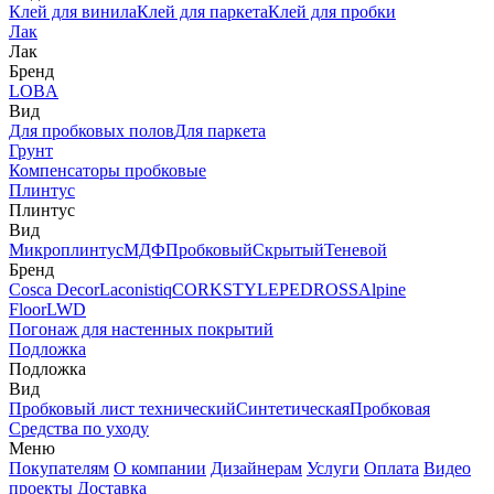
Клей для винила
Клей для паркета
Клей для пробки
Лак
Лак
Бренд
LOBA
Вид
Для пробковых полов
Для паркета
Грунт
Компенсаторы пробковые
Плинтус
Плинтус
Вид
Микроплинтус
МДФ
Пробковый
Скрытый
Теневой
Бренд
Cosca Decor
Laconistiq
CORKSTYLE
PEDROSS
Alpine
Floor
LWD
Погонаж для настенных покрытий
Подложка
Подложка
Вид
Пробковый лист технический
Синтетическая
Пробковая
Средства по уходу
Меню
Покупателям
О компании
Дизайнерам
Услуги
Оплата
Видео
проекты
Доставка