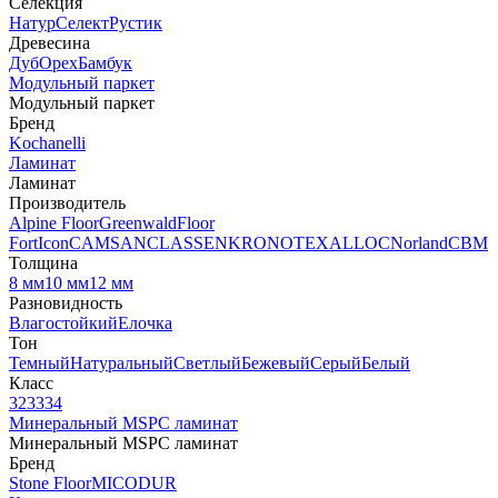
Селекция
Натур
Селект
Рустик
Древесина
Дуб
Орех
Бамбук
Модульный паркет
Модульный паркет
Бренд
Kochanelli
Ламинат
Ламинат
Производитель
Alpine Floor
Greenwald
Floor
Fort
Icon
CAMSAN
CLASSEN
KRONOTEX
ALLOC
Norland
CBM
Толщина
8 мм
10 мм
12 мм
Разновидность
Влагостойкий
Елочка
Тон
Темный
Натуральный
Светлый
Бежевый
Серый
Белый
Класс
32
33
34
Минеральный MSPC ламинат
Минеральный MSPC ламинат
Бренд
Stone Floor
MICODUR