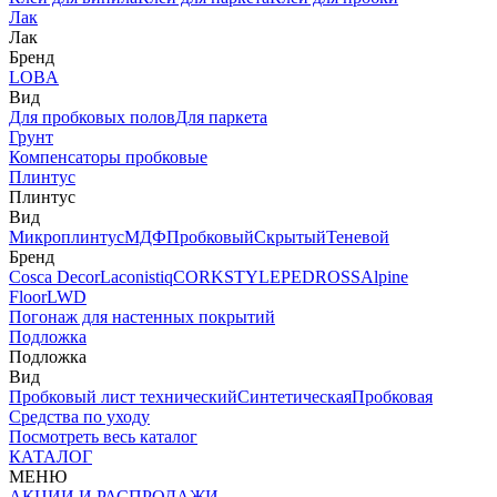
Лак
Лак
Бренд
LOBA
Вид
Для пробковых полов
Для паркета
Грунт
Компенсаторы пробковые
Плинтус
Плинтус
Вид
Микроплинтус
МДФ
Пробковый
Скрытый
Теневой
Бренд
Cosca Decor
Laconistiq
CORKSTYLE
PEDROSS
Alpine
Floor
LWD
Погонаж для настенных покрытий
Подложка
Подложка
Вид
Пробковый лист технический
Синтетическая
Пробковая
Средства по уходу
Посмотреть весь каталог
КАТАЛОГ
МЕНЮ
АКЦИИ И РАСПРОДАЖИ