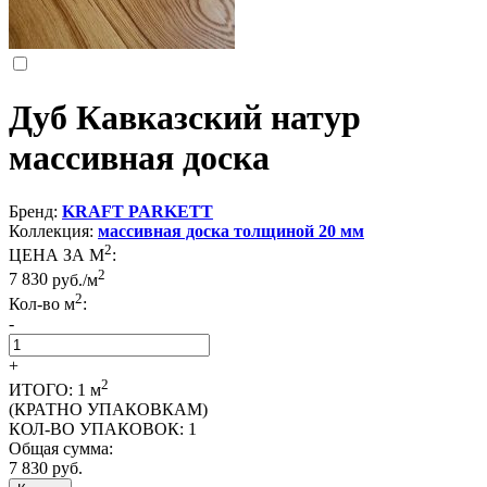
Дуб Кавказский натур
массивная доска
Бренд:
KRAFT PARKETT
Коллекция:
массивная доска толщиной 20 мм
2
ЦЕНА ЗА М
:
2
7 830
руб./м
2
Кол-во м
:
-
+
2
ИТОГО:
1
м
(КРАТНО УПАКОВКАМ)
КОЛ-ВО УПАКОВОК:
1
Общая сумма:
7 830
руб.