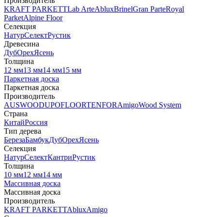
Производитель
KRAFT PARKETT
Lab Arte
Ablux
Brinel
Gran Parte
Royal
Parket
Alpine Floor
Селекция
Натур
Селект
Рустик
Древесина
Дуб
Орех
Ясень
Толщина
12 мм
13 мм
14 мм
15 мм
Паркетная доска
Паркетная доска
Производитель
AUSWOOD
UPOFLOOR
TENFOR
Amigo
Wood System
Страна
Китай
Россия
Тип дерева
Береза
Бамбук
Дуб
Орех
Ясень
Селекция
Натур
Селект
Кантри
Рустик
Толщина
10 мм
12 мм
14 мм
Массивная доска
Массивная доска
Производитель
KRAFT PARKETT
Ablux
Amigo