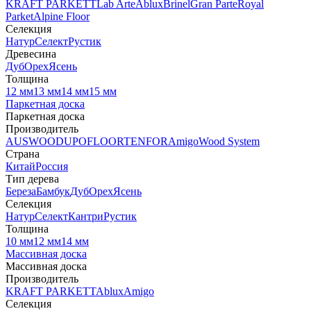
KRAFT PARKETT
Lab Arte
Ablux
Brinel
Gran Parte
Royal
Parket
Alpine Floor
Селекция
Натур
Селект
Рустик
Древесина
Дуб
Орех
Ясень
Толщина
12 мм
13 мм
14 мм
15 мм
Паркетная доска
Паркетная доска
Производитель
AUSWOOD
UPOFLOOR
TENFOR
Amigo
Wood System
Страна
Китай
Россия
Тип дерева
Береза
Бамбук
Дуб
Орех
Ясень
Селекция
Натур
Селект
Кантри
Рустик
Толщина
10 мм
12 мм
14 мм
Массивная доска
Массивная доска
Производитель
KRAFT PARKETT
Ablux
Amigo
Селекция