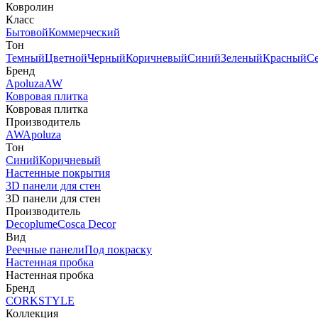
Ковролин
Класс
Бытовой
Коммерческий
Тон
Темный
Цветной
Черный
Коричневый
Синий
Зеленый
Красный
С
Бренд
Apoluza
AW
Ковровая плитка
Ковровая плитка
Производитель
AW
Apoluza
Тон
Синий
Коричневый
Настенные покрытия
3D панели для стен
3D панели для стен
Производитель
Decoplume
Cosca Decor
Вид
Реечные панели
Под покраску
Настенная пробка
Настенная пробка
Бренд
CORKSTYLE
Коллекция