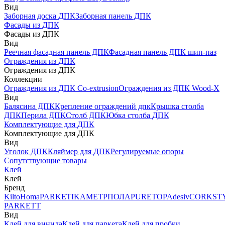
Вид
Заборная доска ДПК
Заборная панель ДПК
Фасады из ДПК
Фасады из ДПК
Вид
Реечная фасадная панель ДПК
Фасадная панель ДПК шип-паз
Ограждения из ДПК
Ограждения из ДПК
Коллекции
Ограждения из ДПК Co-extrusion
Ограждения из ДПК Wood-X
Вид
Балясина ДПК
Крепление ограждений дпк
Крышка столба
ДПК
Перила ДПК
Столб ДПК
Юбка столба ДПК
Комплектующие для ДПК
Комплектующие для ДПК
Вид
Уголок ДПК
Кляймер для ДПК
Регулируемые опоры
Сопутствующие товары
Клей
Клей
Бренд
Kilto
Homa
PARKETIKA
МЕТРПОЛА
PURETOP
Adesiv
CORKST
PARKETT
Вид
Клей для винила
Клей для паркета
Клей для пробки