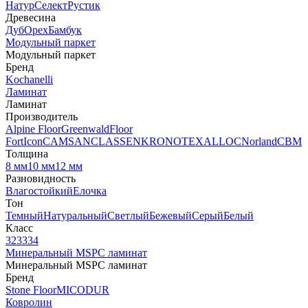
Натур
Селект
Рустик
Древесина
Дуб
Орех
Бамбук
Модульный паркет
Модульный паркет
Бренд
Kochanelli
Ламинат
Ламинат
Производитель
Alpine Floor
Greenwald
Floor
Fort
Icon
CAMSAN
CLASSEN
KRONOTEX
ALLOC
Norland
CBM
Толщина
8 мм
10 мм
12 мм
Разновидность
Влагостойкий
Елочка
Тон
Темный
Натуральный
Светлый
Бежевый
Серый
Белый
Класс
32
33
34
Минеральный MSPC ламинат
Минеральный MSPC ламинат
Бренд
Stone Floor
MICODUR
Ковролин