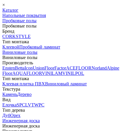
×
Каталог
Напольные покрытия
Пробковые полы
Пробковые полы
Бренд
CORKSTYLE
Тип монтажа
Клеевой
Пробковый ламинат
Виниловые полы
Виниловые полы
Производитель
Ensten
Betta
Icon
Union
FloorFactor
ACEFLOOR
Norland
Alpine
Floor
AQUAFLOOR
VINILAM
VINILPOL
Тип монтажа
Клеевая плитка ПВХ
Виниловый ламинат
Текстура
Камень
Дерево
Вид
Елочка
SPC
LVT
WPC
Тип дерева
Дуб
Орех
Инженерная доска
Инженерная доска