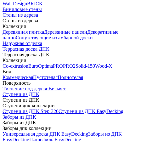
Wall Design
BRICK
Виниловые стены
Стены из дерева
Стены из дерева
Коллекция
Деревянная плитка
Деревянные панели
Декоративные
панно
Сопутствующие из амбарной доски
Наружная отделка
Террасная доска ДПК
Террасная доска ДПК
Коллекции
Co-extrusion
Euro
Optima
PRO
PRO2
Solid-150
Wood-X
Вид
Коммерческая
Пустотелая
Полнотелая
Поверхность
Тиснение под дерево
Вельвет
Ступени из ДПК
Ступени из ДПК
Ступени дпк коллекции
Ступени из ДПК Step-320
Ступени из ДПК EasyDecking
Заборы из ДПК
Заборы из ДПК
Заборы дпк коллекции
Универсальная доска ДПК EasyDecking
Заборы из ДПК
EasyDecking
П-профиль EasyDecking