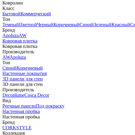
Ковролин
Класс
Бытовой
Коммерческий
Тон
Темный
Цветной
Черный
Коричневый
Синий
Зеленый
Красный
С
Бренд
Apoluza
AW
Ковровая плитка
Ковровая плитка
Производитель
AW
Apoluza
Тон
Синий
Коричневый
Настенные покрытия
3D панели для стен
3D панели для стен
Производитель
Decoplume
Cosca Decor
Вид
Реечные панели
Под покраску
Настенная пробка
Настенная пробка
Бренд
CORKSTYLE
Коллекция