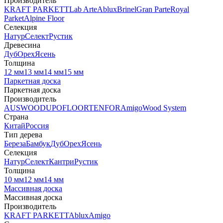
Производитель
KRAFT PARKETT
Lab Arte
Ablux
Brinel
Gran Parte
Royal
Parket
Alpine Floor
Селекция
Натур
Селект
Рустик
Древесина
Дуб
Орех
Ясень
Толщина
12 мм
13 мм
14 мм
15 мм
Паркетная доска
Паркетная доска
Производитель
AUSWOOD
UPOFLOOR
TENFOR
Amigo
Wood System
Страна
Китай
Россия
Тип дерева
Береза
Бамбук
Дуб
Орех
Ясень
Селекция
Натур
Селект
Кантри
Рустик
Толщина
10 мм
12 мм
14 мм
Массивная доска
Массивная доска
Производитель
KRAFT PARKETT
Ablux
Amigo