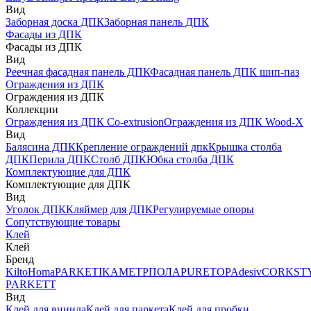
Вид
Заборная доска ДПК
Заборная панель ДПК
Фасады из ДПК
Фасады из ДПК
Вид
Реечная фасадная панель ДПК
Фасадная панель ДПК шип-паз
Ограждения из ДПК
Ограждения из ДПК
Коллекции
Ограждения из ДПК Co-extrusion
Ограждения из ДПК Wood-X
Вид
Балясина ДПК
Крепление ограждений дпк
Крышка столба
ДПК
Перила ДПК
Столб ДПК
Юбка столба ДПК
Комплектующие для ДПК
Комплектующие для ДПК
Вид
Уголок ДПК
Кляймер для ДПК
Регулируемые опоры
Сопутствующие товары
Клей
Клей
Бренд
Kilto
Homa
PARKETIKA
МЕТРПОЛА
PURETOP
Adesiv
CORKST
PARKETT
Вид
Клей для винила
Клей для паркета
Клей для пробки