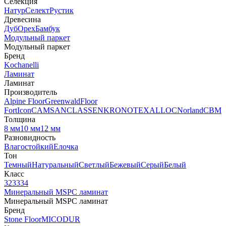
Селекция
Натур
Селект
Рустик
Древесина
Дуб
Орех
Бамбук
Модульный паркет
Модульный паркет
Бренд
Kochanelli
Ламинат
Ламинат
Производитель
Alpine Floor
Greenwald
Floor
Fort
Icon
CAMSAN
CLASSEN
KRONOTEX
ALLOC
Norland
CBM
Толщина
8 мм
10 мм
12 мм
Разновидность
Влагостойкий
Елочка
Тон
Темный
Натуральный
Светлый
Бежевый
Серый
Белый
Класс
32
33
34
Минеральный MSPC ламинат
Минеральный MSPC ламинат
Бренд
Stone Floor
MICODUR