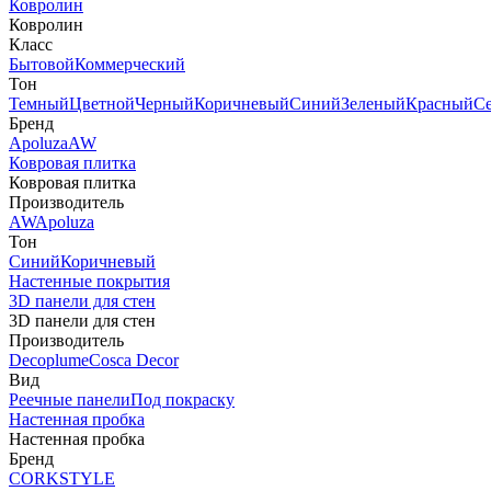
Ковролин
Ковролин
Класс
Бытовой
Коммерческий
Тон
Темный
Цветной
Черный
Коричневый
Синий
Зеленый
Красный
С
Бренд
Apoluza
AW
Ковровая плитка
Ковровая плитка
Производитель
AW
Apoluza
Тон
Синий
Коричневый
Настенные покрытия
3D панели для стен
3D панели для стен
Производитель
Decoplume
Cosca Decor
Вид
Реечные панели
Под покраску
Настенная пробка
Настенная пробка
Бренд
CORKSTYLE