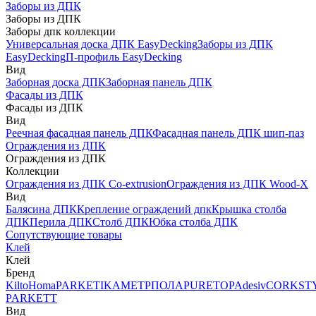
Заборы из ДПК
Заборы из ДПК
Заборы дпк коллекции
Универсальная доска ДПК EasyDecking
Заборы из ДПК
EasyDecking
П-профиль EasyDecking
Вид
Заборная доска ДПК
Заборная панель ДПК
Фасады из ДПК
Фасады из ДПК
Вид
Реечная фасадная панель ДПК
Фасадная панель ДПК шип-паз
Ограждения из ДПК
Ограждения из ДПК
Коллекции
Ограждения из ДПК Co-extrusion
Ограждения из ДПК Wood-X
Вид
Балясина ДПК
Крепление ограждений дпк
Крышка столба
ДПК
Перила ДПК
Столб ДПК
Юбка столба ДПК
Сопутствующие товары
Клей
Клей
Бренд
Kilto
Homa
PARKETIKA
МЕТРПОЛА
PURETOP
Adesiv
CORKST
PARKETT
Вид