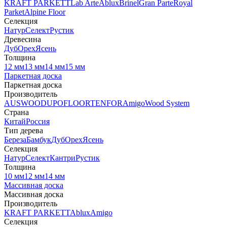
KRAFT PARKETT
Lab Arte
Ablux
Brinel
Gran Parte
Royal
Parket
Alpine Floor
Селекция
Натур
Селект
Рустик
Древесина
Дуб
Орех
Ясень
Толщина
12 мм
13 мм
14 мм
15 мм
Паркетная доска
Паркетная доска
Производитель
AUSWOOD
UPOFLOOR
TENFOR
Amigo
Wood System
Страна
Китай
Россия
Тип дерева
Береза
Бамбук
Дуб
Орех
Ясень
Селекция
Натур
Селект
Кантри
Рустик
Толщина
10 мм
12 мм
14 мм
Массивная доска
Массивная доска
Производитель
KRAFT PARKETT
Ablux
Amigo
Селекция