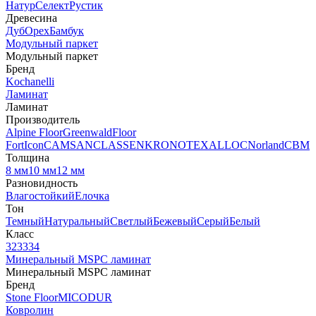
Натур
Селект
Рустик
Древесина
Дуб
Орех
Бамбук
Модульный паркет
Модульный паркет
Бренд
Kochanelli
Ламинат
Ламинат
Производитель
Alpine Floor
Greenwald
Floor
Fort
Icon
CAMSAN
CLASSEN
KRONOTEX
ALLOC
Norland
CBM
Толщина
8 мм
10 мм
12 мм
Разновидность
Влагостойкий
Елочка
Тон
Темный
Натуральный
Светлый
Бежевый
Серый
Белый
Класс
32
33
34
Минеральный MSPC ламинат
Минеральный MSPC ламинат
Бренд
Stone Floor
MICODUR
Ковролин