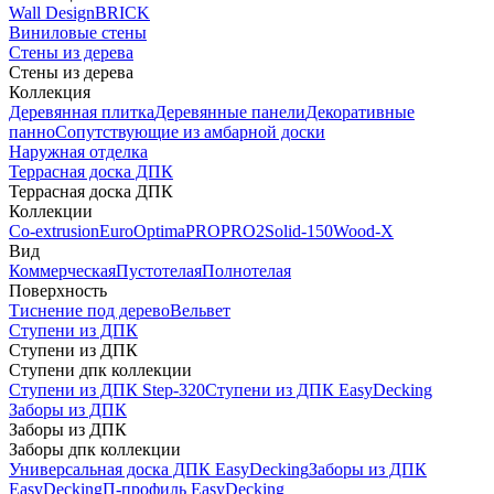
Wall Design
BRICK
Виниловые стены
Стены из дерева
Стены из дерева
Коллекция
Деревянная плитка
Деревянные панели
Декоративные
панно
Сопутствующие из амбарной доски
Наружная отделка
Террасная доска ДПК
Террасная доска ДПК
Коллекции
Co-extrusion
Euro
Optima
PRO
PRO2
Solid-150
Wood-X
Вид
Коммерческая
Пустотелая
Полнотелая
Поверхность
Тиснение под дерево
Вельвет
Ступени из ДПК
Ступени из ДПК
Ступени дпк коллекции
Ступени из ДПК Step-320
Ступени из ДПК EasyDecking
Заборы из ДПК
Заборы из ДПК
Заборы дпк коллекции
Универсальная доска ДПК EasyDecking
Заборы из ДПК
EasyDecking
П-профиль EasyDecking