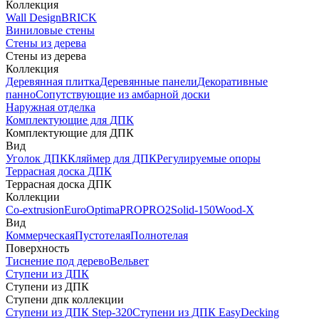
Коллекция
Wall Design
BRICK
Виниловые стены
Стены из дерева
Стены из дерева
Коллекция
Деревянная плитка
Деревянные панели
Декоративные
панно
Сопутствующие из амбарной доски
Наружная отделка
Комплектующие для ДПК
Комплектующие для ДПК
Вид
Уголок ДПК
Кляймер для ДПК
Регулируемые опоры
Террасная доска ДПК
Террасная доска ДПК
Коллекции
Co-extrusion
Euro
Optima
PRO
PRO2
Solid-150
Wood-X
Вид
Коммерческая
Пустотелая
Полнотелая
Поверхность
Тиснение под дерево
Вельвет
Ступени из ДПК
Ступени из ДПК
Ступени дпк коллекции
Ступени из ДПК Step-320
Ступени из ДПК EasyDecking