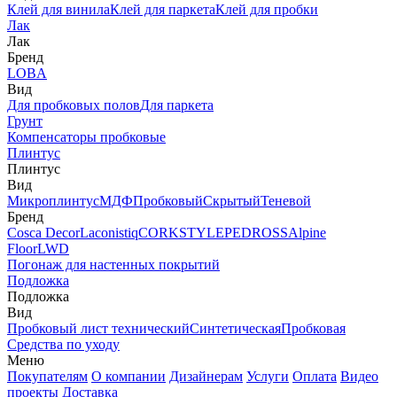
Клей для винила
Клей для паркета
Клей для пробки
Лак
Лак
Бренд
LOBA
Вид
Для пробковых полов
Для паркета
Грунт
Компенсаторы пробковые
Плинтус
Плинтус
Вид
Микроплинтус
МДФ
Пробковый
Скрытый
Теневой
Бренд
Cosca Decor
Laconistiq
CORKSTYLE
PEDROSS
Alpine
Floor
LWD
Погонаж для настенных покрытий
Подложка
Подложка
Вид
Пробковый лист технический
Синтетическая
Пробковая
Средства по уходу
Меню
Покупателям
О компании
Дизайнерам
Услуги
Оплата
Видео
проекты
Доставка