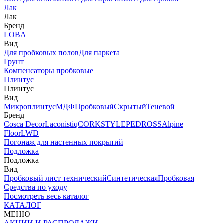
Лак
Лак
Бренд
LOBA
Вид
Для пробковых полов
Для паркета
Грунт
Компенсаторы пробковые
Плинтус
Плинтус
Вид
Микроплинтус
МДФ
Пробковый
Скрытый
Теневой
Бренд
Cosca Decor
Laconistiq
CORKSTYLE
PEDROSS
Alpine
Floor
LWD
Погонаж для настенных покрытий
Подложка
Подложка
Вид
Пробковый лист технический
Синтетическая
Пробковая
Средства по уходу
Посмотреть весь каталог
КАТАЛОГ
МЕНЮ
АКЦИИ И РАСПРОДАЖИ