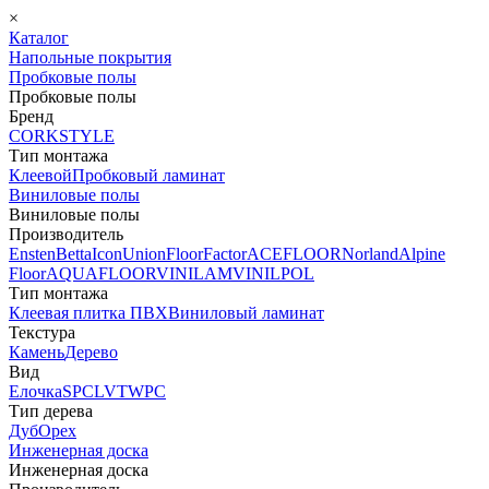
×
Каталог
Напольные покрытия
Пробковые полы
Пробковые полы
Бренд
CORKSTYLE
Тип монтажа
Клеевой
Пробковый ламинат
Виниловые полы
Виниловые полы
Производитель
Ensten
Betta
Icon
Union
FloorFactor
ACEFLOOR
Norland
Alpine
Floor
AQUAFLOOR
VINILAM
VINILPOL
Тип монтажа
Клеевая плитка ПВХ
Виниловый ламинат
Текстура
Камень
Дерево
Вид
Елочка
SPC
LVT
WPC
Тип дерева
Дуб
Орех
Инженерная доска
Инженерная доска