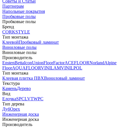
Советы и Статьи
Партнерам
Напольные покрытия
Пробковые полы
Пробковые полы
Бренд
CORKSTYLE
Тип монтажа
Клеевой
Пробковый ламинат
Виниловые полы
Виниловые полы
Производитель
Ensten
Betta
Icon
Union
FloorFactor
ACEFLOOR
Norland
Alpine
Floor
AQUAFLOOR
VINILAM
VINILPOL
Тип монтажа
Клеевая плитка ПВХ
Виниловый ламинат
Текстура
Камень
Дерево
Вид
Елочка
SPC
LVT
WPC
Тип дерева
Дуб
Орех
Инженерная доска
Инженерная доска
Производитель