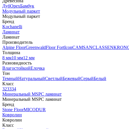
Древесина
Дуб
Орех
Бамбук
Модульный паркет
Модульный паркет
Бренд
Kochanelli
Ламинат
Ламинат
Производитель
Alpine Floor
Greenwald
Floor Fort
Icon
CAMSAN
CLASSEN
KRON
Толщина
8 мм
10 мм
12 мм
Разновидность
Влагостойкий
Елочка
Тон
Темный
Натуральный
Светлый
Бежевый
Серый
Белый
Класс
32
33
34
Минеральный MSPC ламинат
Минеральный MSPC ламинат
Бренд
Stone Floor
MICODUR
Ковролин
Ковролин
Класс