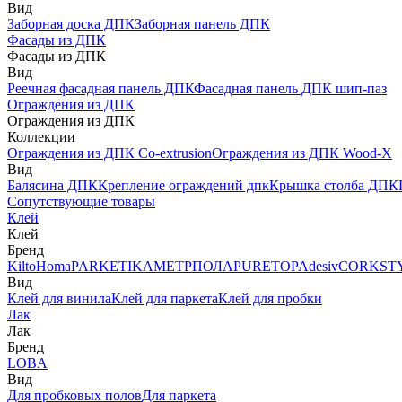
Вид
Заборная доска ДПК
Заборная панель ДПК
Фасады из ДПК
Фасады из ДПК
Вид
Реечная фасадная панель ДПК
Фасадная панель ДПК шип-паз
Ограждения из ДПК
Ограждения из ДПК
Коллекции
Ограждения из ДПК Co-extrusion
Ограждения из ДПК Wood-X
Вид
Балясина ДПК
Крепление ограждений дпк
Крышка столба ДПК
Сопутствующие товары
Клей
Клей
Бренд
Kilto
Homa
PARKETIKA
МЕТРПОЛА
PURETOP
Adesiv
CORKST
Вид
Клей для винила
Клей для паркета
Клей для пробки
Лак
Лак
Бренд
LOBA
Вид
Для пробковых полов
Для паркета