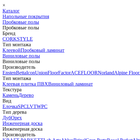
×
Каталог
Напольные покрытия
Пробковые полы
Пробковые полы
Бренд
CORKSTYLE
Тип монтажа
Клеевой
Пробковый ламинат
Виниловые полы
Виниловые полы
Производитель
Ensten
Betta
Icon
Union
FloorFactor
ACEFLOOR
Norland
Alpine Floor
Тип монтажа
Клеевая плитка ПВХ
Виниловый ламинат
Текстура
Камень
Дерево
Вид
Елочка
SPC
LVT
WPC
Тип дерева
Дуб
Орех
Инженерная доска
Инженерная доска
Производитель