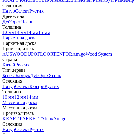
KRAFT PARKETT
Lab Arte
Ablux
Brinel
Gran Parte
Royal Parket
Alp
Селекция
Натур
Селект
Рустик
Древесина
Дуб
Орех
Ясень
Толщина
12 мм
13 мм
14 мм
15 мм
Паркетная доска
Паркетная доска
Производитель
AUSWOOD
UPOFLOOR
TENFOR
Amigo
Wood System
Страна
Китай
Россия
Тип дерева
Береза
Бамбук
Дуб
Орех
Ясень
Селекция
Натур
Селект
Кантри
Рустик
Толщина
10 мм
12 мм
14 мм
Массивная доска
Массивная доска
Производитель
KRAFT PARKETT
Ablux
Amigo
Селекция
Натур
Селект
Рустик