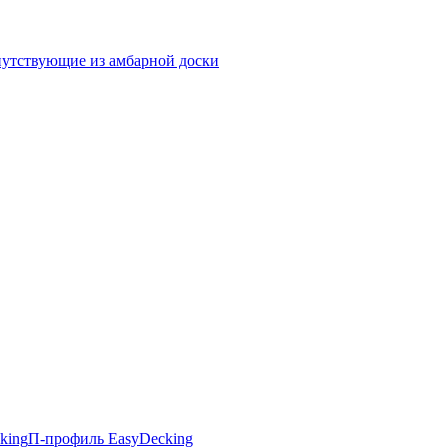
утствующие из амбарной доски
king
П-профиль EasyDecking