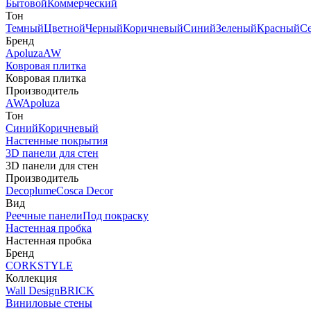
Бытовой
Коммерческий
Тон
Темный
Цветной
Черный
Коричневый
Синий
Зеленый
Красный
С
Бренд
Apoluza
AW
Ковровая плитка
Ковровая плитка
Производитель
AW
Apoluza
Тон
Синий
Коричневый
Настенные покрытия
3D панели для стен
3D панели для стен
Производитель
Decoplume
Cosca Decor
Вид
Реечные панели
Под покраску
Настенная пробка
Настенная пробка
Бренд
CORKSTYLE
Коллекция
Wall Design
BRICK
Виниловые стены