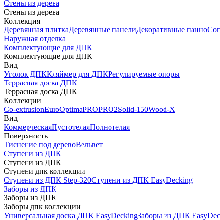
Стены из дерева
Стены из дерева
Коллекция
Деревянная плитка
Деревянные панели
Декоративные панно
Соп
Наружная отделка
Комплектующие для ДПК
Комплектующие для ДПК
Вид
Уголок ДПК
Кляймер для ДПК
Регулируемые опоры
Террасная доска ДПК
Террасная доска ДПК
Коллекции
Co-extrusion
Euro
Optima
PRO
PRO2
Solid-150
Wood-X
Вид
Коммерческая
Пустотелая
Полнотелая
Поверхность
Тиснение под дерево
Вельвет
Ступени из ДПК
Ступени из ДПК
Ступени дпк коллекции
Ступени из ДПК Step-320
Ступени из ДПК EasyDecking
Заборы из ДПК
Заборы из ДПК
Заборы дпк коллекции
Универсальная доска ДПК EasyDecking
Заборы из ДПК EasyDec