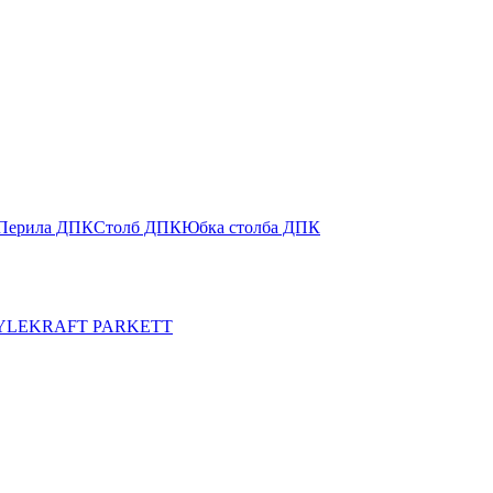
Перила ДПК
Столб ДПК
Юбка столба ДПК
YLE
KRAFT PARKETT