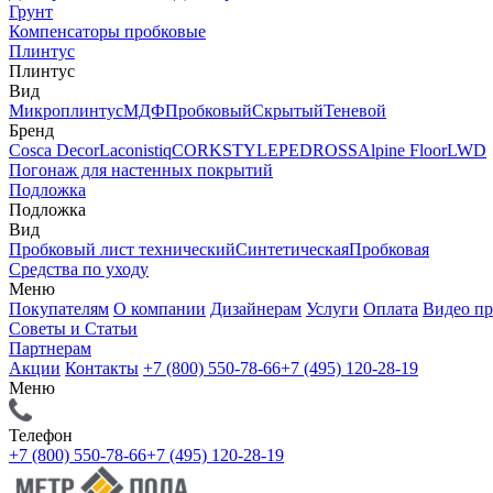
Грунт
Компенсаторы пробковые
Плинтус
Плинтус
Вид
Микроплинтус
МДФ
Пробковый
Скрытый
Теневой
Бренд
Cosca Decor
Laconistiq
CORKSTYLE
PEDROSS
Alpine Floor
LWD
Погонаж для настенных покрытий
Подложка
Подложка
Вид
Пробковый лист технический
Синтетическая
Пробковая
Средства по уходу
Меню
Покупателям
О компании
Дизайнерам
Услуги
Оплата
Видео п
Советы и Статьи
Партнерам
Акции
Контакты
+7 (800) 550-78-66
+7 (495) 120-28-19
Меню
Телефон
+7 (800) 550-78-66
+7 (495) 120-28-19