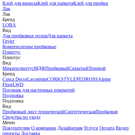
Клей для винила
Клей для паркета
Клей для пробки
Лак
Лак
Бренд
LOBA
Вид
Для пробковых полов
Для паркета
Грунт
Компенсаторы пробковые
Плинтус
Плинтус
Вид
Микроплинтус
МДФ
Пробковый
Скрытый
Теневой
Бренд
Cosca Decor
Laconistiq
CORKSTYLE
PEDROSS
Alpine
Floor
LWD
Погонаж для настенных покрытий
Подложка
Подложка
Вид
Пробковый лист технический
Синтетическая
Пробковая
Средства по уходу
Меню
Покупателям
О компании
Дизайнерам
Услуги
Оплата
Видео
проекты
Доставка