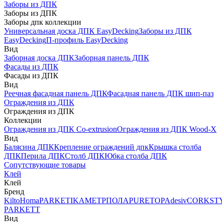
Заборы из ДПК
Заборы из ДПК
Заборы дпк коллекции
Универсальная доска ДПК EasyDecking
Заборы из ДПК
EasyDecking
П-профиль EasyDecking
Вид
Заборная доска ДПК
Заборная панель ДПК
Фасады из ДПК
Фасады из ДПК
Вид
Реечная фасадная панель ДПК
Фасадная панель ДПК шип-паз
Ограждения из ДПК
Ограждения из ДПК
Коллекции
Ограждения из ДПК Co-extrusion
Ограждения из ДПК Wood-X
Вид
Балясина ДПК
Крепление ограждений дпк
Крышка столба
ДПК
Перила ДПК
Столб ДПК
Юбка столба ДПК
Сопутствующие товары
Клей
Клей
Бренд
Kilto
Homa
PARKETIKA
МЕТРПОЛА
PURETOP
Adesiv
CORKST
PARKETT
Вид