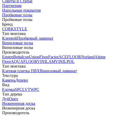
Советы и Статьи
Партнерам
Напольные покрытия
Пробковые полы
Пробковые полы
Бренд
CORKSTYLE
Тип монтажа
Клеевой
Пробковый ламинат
Виниловые полы
Виниловые полы
Производитель
Ensten
Betta
Icon
Union
FloorFactor
ACEFLOOR
Norland
Alpine
Floor
AQUAFLOOR
VINILAM
VINILPOL
Тип монтажа
Клеевая плитка ПВХ
Виниловый ламинат
Текстура
Камень
Дерево
Вид
Елочка
SPC
LVT
WPC
Тип дерева
Дуб
Орех
Инженерная доска
Инженерная доска
Производитель