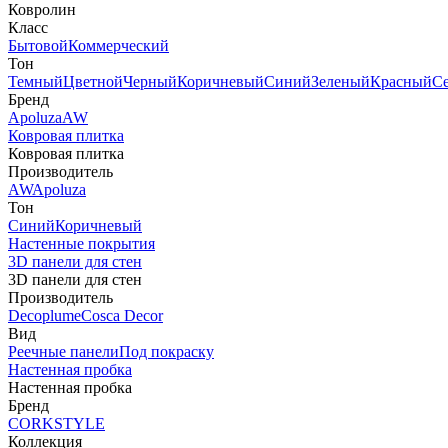
Ковролин
Класс
Бытовой
Коммерческий
Тон
Темный
Цветной
Черный
Коричневый
Синий
Зеленый
Красный
С
Бренд
Apoluza
AW
Ковровая плитка
Ковровая плитка
Производитель
AW
Apoluza
Тон
Синий
Коричневый
Настенные покрытия
3D панели для стен
3D панели для стен
Производитель
Decoplume
Cosca Decor
Вид
Реечные панели
Под покраску
Настенная пробка
Настенная пробка
Бренд
CORKSTYLE
Коллекция