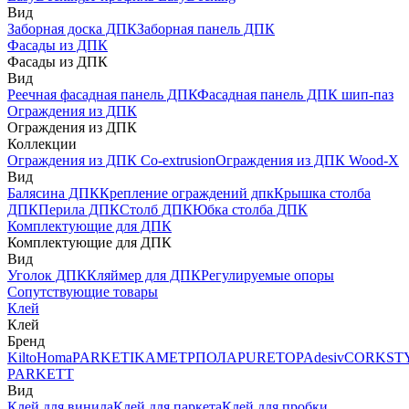
Вид
Заборная доска ДПК
Заборная панель ДПК
Фасады из ДПК
Фасады из ДПК
Вид
Реечная фасадная панель ДПК
Фасадная панель ДПК шип-паз
Ограждения из ДПК
Ограждения из ДПК
Коллекции
Ограждения из ДПК Co-extrusion
Ограждения из ДПК Wood-X
Вид
Балясина ДПК
Крепление ограждений дпк
Крышка столба
ДПК
Перила ДПК
Столб ДПК
Юбка столба ДПК
Комплектующие для ДПК
Комплектующие для ДПК
Вид
Уголок ДПК
Кляймер для ДПК
Регулируемые опоры
Сопутствующие товары
Клей
Клей
Бренд
Kilto
Homa
PARKETIKA
МЕТРПОЛА
PURETOP
Adesiv
CORKST
PARKETT
Вид
Клей для винила
Клей для паркета
Клей для пробки