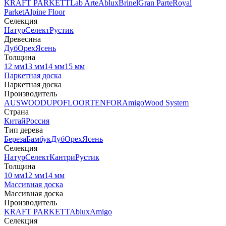
KRAFT PARKETT
Lab Arte
Ablux
Brinel
Gran Parte
Royal
Parket
Alpine Floor
Селекция
Натур
Селект
Рустик
Древесина
Дуб
Орех
Ясень
Толщина
12 мм
13 мм
14 мм
15 мм
Паркетная доска
Паркетная доска
Производитель
AUSWOOD
UPOFLOOR
TENFOR
Amigo
Wood System
Страна
Китай
Россия
Тип дерева
Береза
Бамбук
Дуб
Орех
Ясень
Селекция
Натур
Селект
Кантри
Рустик
Толщина
10 мм
12 мм
14 мм
Массивная доска
Массивная доска
Производитель
KRAFT PARKETT
Ablux
Amigo
Селекция