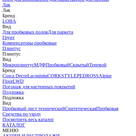
Лак
Лак
Бренд
LOBA
Вид
Для пробковых полов
Для паркета
Грунт
Компенсаторы пробковые
Плинтус
Плинтус
Вид
Микроплинтус
МДФ
Пробковый
Скрытый
Теневой
Бренд
Cosca Decor
Laconistiq
CORKSTYLE
PEDROSS
Alpine
Floor
LWD
Погонаж для настенных покрытий
Подложка
Подложка
Вид
Пробковый лист технический
Синтетическая
Пробковая
Средства по уходу
Посмотреть весь каталог
КАТАЛОГ
МЕНЮ
АКЦИИ И РАСПРОДАЖИ