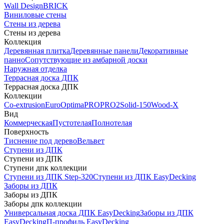
Wall Design
BRICK
Виниловые стены
Стены из дерева
Стены из дерева
Коллекция
Деревянная плитка
Деревянные панели
Декоративные
панно
Сопутствующие из амбарной доски
Наружная отделка
Террасная доска ДПК
Террасная доска ДПК
Коллекции
Co-extrusion
Euro
Optima
PRO
PRO2
Solid-150
Wood-X
Вид
Коммерческая
Пустотелая
Полнотелая
Поверхность
Тиснение под дерево
Вельвет
Ступени из ДПК
Ступени из ДПК
Ступени дпк коллекции
Ступени из ДПК Step-320
Ступени из ДПК EasyDecking
Заборы из ДПК
Заборы из ДПК
Заборы дпк коллекции
Универсальная доска ДПК EasyDecking
Заборы из ДПК
EasyDecking
П-профиль EasyDecking