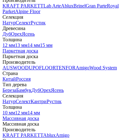
Производитель
KRAFT PARKETT
Lab Arte
Ablux
Brinel
Gran Parte
Royal
Parket
Alpine Floor
Селекция
Натур
Селект
Рустик
Древесина
Дуб
Орех
Ясень
Толщина
12 мм
13 мм
14 мм
15 мм
Паркетная доска
Паркетная доска
Производитель
AUSWOOD
UPOFLOOR
TENFOR
Amigo
Wood System
Страна
Китай
Россия
Тип дерева
Береза
Бамбук
Дуб
Орех
Ясень
Селекция
Натур
Селект
Кантри
Рустик
Толщина
10 мм
12 мм
14 мм
Массивная доска
Массивная доска
Производитель
KRAFT PARKETT
Ablux
Amigo