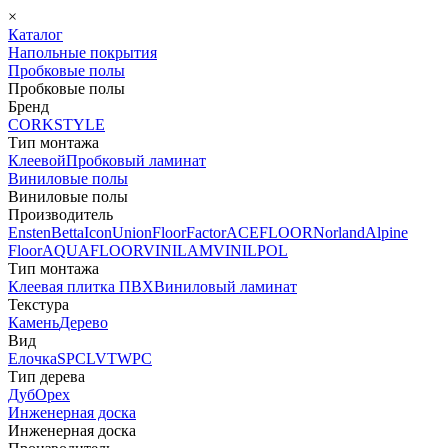
×
Каталог
Напольные покрытия
Пробковые полы
Пробковые полы
Бренд
CORKSTYLE
Тип монтажа
Клеевой
Пробковый ламинат
Виниловые полы
Виниловые полы
Производитель
Ensten
Betta
Icon
Union
FloorFactor
ACEFLOOR
Norland
Alpine
Floor
AQUAFLOOR
VINILAM
VINILPOL
Тип монтажа
Клеевая плитка ПВХ
Виниловый ламинат
Текстура
Камень
Дерево
Вид
Елочка
SPC
LVT
WPC
Тип дерева
Дуб
Орех
Инженерная доска
Инженерная доска