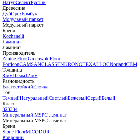
Натур
Селект
Рустик
Древесина
Дуб
Орех
Бамбук
Модульный паркет
Модульный паркет
Бренд
Kochanelli
Ламинат
Ламинат
Производитель
Alpine Floor
Greenwald
Floor
Fort
Icon
CAMSAN
CLASSEN
KRONOTEX
ALLOC
Norland
CBM
Толщина
8 мм
10 мм
12 мм
Разновидность
Влагостойкий
Елочка
Тон
Темный
Натуральный
Светлый
Бежевый
Серый
Белый
Класс
32
33
34
Минеральный MSPC ламинат
Минеральный MSPC ламинат
Бренд
Stone Floor
MICODUR
Ковролин