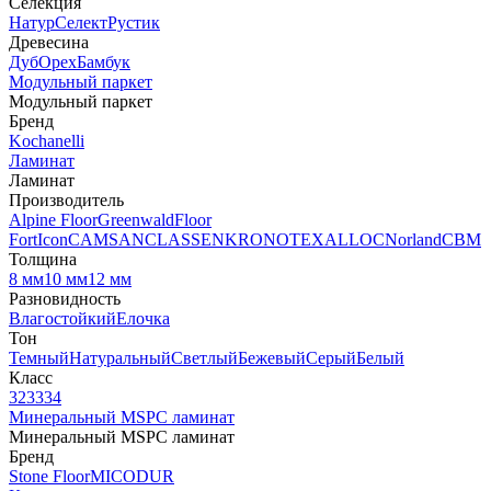
Селекция
Натур
Селект
Рустик
Древесина
Дуб
Орех
Бамбук
Модульный паркет
Модульный паркет
Бренд
Kochanelli
Ламинат
Ламинат
Производитель
Alpine Floor
Greenwald
Floor
Fort
Icon
CAMSAN
CLASSEN
KRONOTEX
ALLOC
Norland
CBM
Толщина
8 мм
10 мм
12 мм
Разновидность
Влагостойкий
Елочка
Тон
Темный
Натуральный
Светлый
Бежевый
Серый
Белый
Класс
32
33
34
Минеральный MSPC ламинат
Минеральный MSPC ламинат
Бренд
Stone Floor
MICODUR