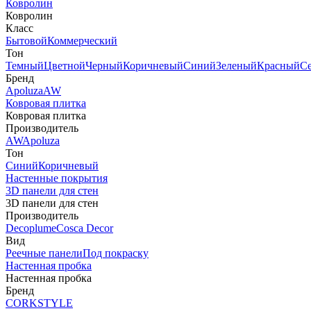
Ковролин
Ковролин
Класс
Бытовой
Коммерческий
Тон
Темный
Цветной
Черный
Коричневый
Синий
Зеленый
Красный
С
Бренд
Apoluza
AW
Ковровая плитка
Ковровая плитка
Производитель
AW
Apoluza
Тон
Синий
Коричневый
Настенные покрытия
3D панели для стен
3D панели для стен
Производитель
Decoplume
Cosca Decor
Вид
Реечные панели
Под покраску
Настенная пробка
Настенная пробка
Бренд
CORKSTYLE