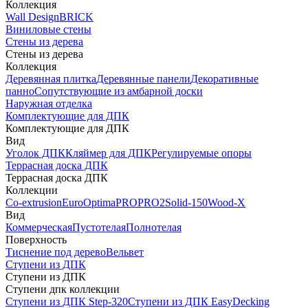
Коллекция
Wall Design
BRICK
Виниловые стены
Стены из дерева
Стены из дерева
Коллекция
Деревянная плитка
Деревянные панели
Декоративные
панно
Сопутствующие из амбарной доски
Наружная отделка
Комплектующие для ДПК
Комплектующие для ДПК
Вид
Уголок ДПК
Кляймер для ДПК
Регулируемые опоры
Террасная доска ДПК
Террасная доска ДПК
Коллекции
Co-extrusion
Euro
Optima
PRO
PRO2
Solid-150
Wood-X
Вид
Коммерческая
Пустотелая
Полнотелая
Поверхность
Тиснение под дерево
Вельвет
Ступени из ДПК
Ступени из ДПК
Ступени дпк коллекции
Ступени из ДПК Step-320
Ступени из ДПК EasyDecking