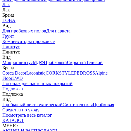
Лак
Лак
Бренд
LOBA
Вид
Для пробковых полов
Для паркета
Грунт
Компенсаторы пробковые
Плинтус
Плинтус
Вид
Микроплинтус
МДФ
Пробковый
Скрытый
Теневой
Бренд
Cosca Decor
Laconistiq
CORKSTYLE
PEDROSS
Alpine
Floor
LWD
Погонаж для настенных покрытий
Подложка
Подложка
Вид
Пробковый лист технический
Синтетическая
Пробковая
Средства по уходу
Посмотреть весь каталог
КАТАЛОГ
МЕНЮ
АКЦИИ И РАСПРОДАЖИ