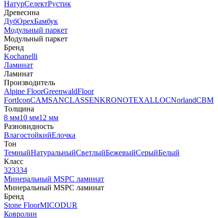
Натур
Селект
Рустик
Древесина
Дуб
Орех
Бамбук
Модульный паркет
Модульный паркет
Бренд
Kochanelli
Ламинат
Ламинат
Производитель
Alpine Floor
Greenwald
Floor
Fort
Icon
CAMSAN
CLASSEN
KRONOTEX
ALLOC
Norland
CBM
Толщина
8 мм
10 мм
12 мм
Разновидность
Влагостойкий
Елочка
Тон
Темный
Натуральный
Светлый
Бежевый
Серый
Белый
Класс
32
33
34
Минеральный MSPC ламинат
Минеральный MSPC ламинат
Бренд
Stone Floor
MICODUR
Ковролин