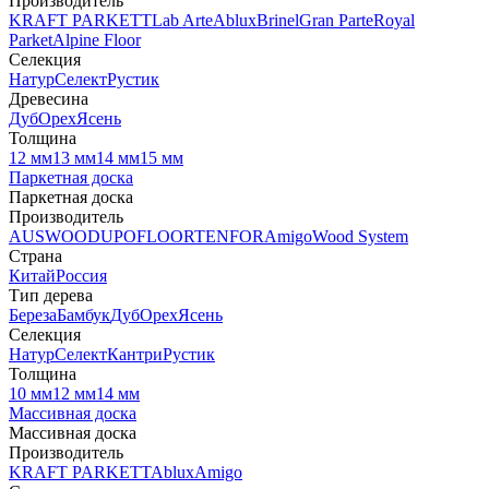
Производитель
KRAFT PARKETT
Lab Arte
Ablux
Brinel
Gran Parte
Royal
Parket
Alpine Floor
Селекция
Натур
Селект
Рустик
Древесина
Дуб
Орех
Ясень
Толщина
12 мм
13 мм
14 мм
15 мм
Паркетная доска
Паркетная доска
Производитель
AUSWOOD
UPOFLOOR
TENFOR
Amigo
Wood System
Страна
Китай
Россия
Тип дерева
Береза
Бамбук
Дуб
Орех
Ясень
Селекция
Натур
Селект
Кантри
Рустик
Толщина
10 мм
12 мм
14 мм
Массивная доска
Массивная доска
Производитель
KRAFT PARKETT
Ablux
Amigo