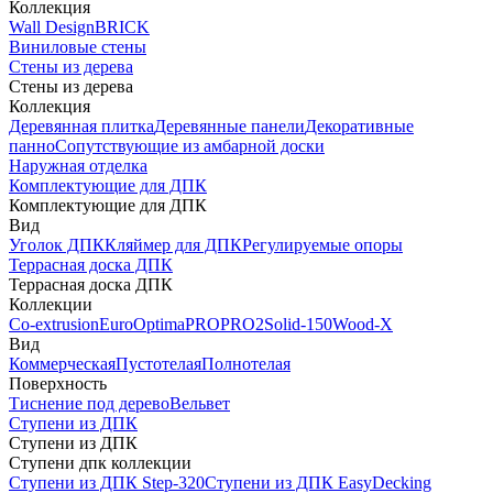
Коллекция
Wall Design
BRICK
Виниловые стены
Стены из дерева
Стены из дерева
Коллекция
Деревянная плитка
Деревянные панели
Декоративные
панно
Сопутствующие из амбарной доски
Наружная отделка
Комплектующие для ДПК
Комплектующие для ДПК
Вид
Уголок ДПК
Кляймер для ДПК
Регулируемые опоры
Террасная доска ДПК
Террасная доска ДПК
Коллекции
Co-extrusion
Euro
Optima
PRO
PRO2
Solid-150
Wood-X
Вид
Коммерческая
Пустотелая
Полнотелая
Поверхность
Тиснение под дерево
Вельвет
Ступени из ДПК
Ступени из ДПК
Ступени дпк коллекции
Ступени из ДПК Step-320
Ступени из ДПК EasyDecking