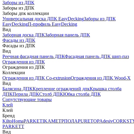
Заборы из ДПК
Заборы из ДПК
Заборы дпк коллекции
Универсальная доска ДПК EasyDecking
Заборы из ДПК
EasyDecking
П-профиль EasyDecking
Вид
Заборная доска ДПК
Заборная панель ДПК
Фасады из ДПК
Фасады из ДПК
Вид
Реечная фасадная панель ДПК
Фасадная панель ДПК шип-паз
Ограждения из ДПК
Ограждения из ДПК
Коллекции
Ограждения из ДПК Co-extrusion
Ограждения из ДПК Wood-X
Вид
Балясина ДПК
Крепление ограждений дпк
Крышка столба
ДПК
Перила ДПК
Столб ДПК
Юбка столба ДПК
Сопутствующие товары
Клей
Клей
Бренд
Kilto
Homa
PARKETIKA
МЕТРПОЛА
PURETOP
Adesiv
CORKST
PARKETT
Вид