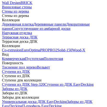
Wall Design
BRICK
Виниловые стены
Стены из дерева
Стены из дерева
Коллекция
Деревянная плитка
Деревянные панели
Декоративные
панно
Сопутствующие из амбарной доски
Наружная отделка
Террасная доска ДПК
Террасная доска ДПК
Коллекции
Co-extrusion
Euro
Optima
PRO
PRO2
Solid-150
Wood-X
Вид
Коммерческая
Пустотелая
Полнотелая
Поверхность
Тиснение под дерево
Вельвет
Ступени из ДПК
Ступени из ДПК
Ступени дпк коллекции
Ступени из ДПК Step-320
Ступени из ДПК EasyDecking
Заборы из ДПК
Заборы из ДПК
Заборы дпк коллекции
Универсальная доска ДПК EasyDecking
Заборы из ДПК
EasyDecking
П-профиль EasyDecking