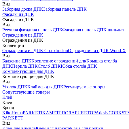
Вид
Заборная доска ДПК
Заборная панель ДПК
Фасады из ДПК
Фасады из ДПК
Вид
Реечная фасадная панель ДПК
Фасадная панель ДПК шип-паз
Ограждения из ДПК
Ограждения из ДПК
Коллекции
Ограждения из ДПК Co-extrusion
Ограждения из ДПК Wood-X
Вид
Балясина ДПК
Крепление ограждений дпк
Крышка столба
ДПК
Перила ДПК
Столб ДПК
Юбка столба ДПК
Комплектующие для ДПК
Комплектующие для ДПК
Вид
Уголок ДПК
Кляймер для ДПК
Регулируемые опоры
Сопутствующие товары
Клей
Клей
Бренд
Kilto
Homa
PARKETIKA
МЕТРПОЛА
PURETOP
Adesiv
CORKST
PARKETT
Вид
Клей для винила
Клей для паркета
Клей для пробки