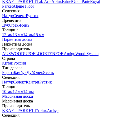
KRAFT PARKETT
Lab Arte
Ablux
Brinel
Gran Parte
Royal
Parket
Alpine Floor
Селекция
Натур
Селект
Рустик
Древесина
Дуб
Орех
Ясень
Толщина
12 мм
13 мм
14 мм
15 мм
Паркетная доска
Паркетная доска
Производитель
AUSWOOD
UPOFLOOR
TENFOR
Amigo
Wood System
Страна
Китай
Россия
Тип дерева
Береза
Бамбук
Дуб
Орех
Ясень
Селекция
Натур
Селект
Кантри
Рустик
Толщина
10 мм
12 мм
14 мм
Массивная доска
Массивная доска
Производитель
KRAFT PARKETT
Ablux
Amigo
Селекция