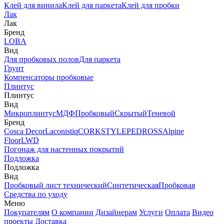
Клей для винила
Клей для паркета
Клей для пробки
Лак
Лак
Бренд
LOBA
Вид
Для пробковых полов
Для паркета
Грунт
Компенсаторы пробковые
Плинтус
Плинтус
Вид
Микроплинтус
МДФ
Пробковый
Скрытый
Теневой
Бренд
Cosca Decor
Laconistiq
CORKSTYLE
PEDROSS
Alpine
Floor
LWD
Погонаж для настенных покрытий
Подложка
Подложка
Вид
Пробковый лист технический
Синтетическая
Пробковая
Средства по уходу
Меню
Покупателям
О компании
Дизайнерам
Услуги
Оплата
Видео
проекты
Доставка