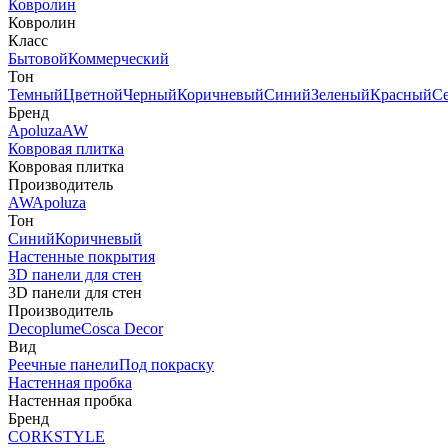
Ковролин
Ковролин
Класс
Бытовой
Коммерческий
Тон
Темный
Цветной
Черный
Коричневый
Синий
Зеленый
Красный
С
Бренд
Apoluza
AW
Ковровая плитка
Ковровая плитка
Производитель
AW
Apoluza
Тон
Синий
Коричневый
Настенные покрытия
3D панели для стен
3D панели для стен
Производитель
Decoplume
Cosca Decor
Вид
Реечные панели
Под покраску
Настенная пробка
Настенная пробка
Бренд
CORKSTYLE