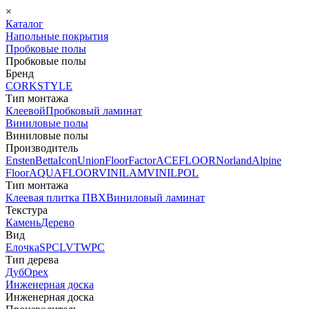
×
Каталог
Напольные покрытия
Пробковые полы
Пробковые полы
Бренд
CORKSTYLE
Тип монтажа
Клеевой
Пробковый ламинат
Виниловые полы
Виниловые полы
Производитель
Ensten
Betta
Icon
Union
FloorFactor
ACEFLOOR
Norland
Alpine
Floor
AQUAFLOOR
VINILAM
VINILPOL
Тип монтажа
Клеевая плитка ПВХ
Виниловый ламинат
Текстура
Камень
Дерево
Вид
Елочка
SPC
LVT
WPC
Тип дерева
Дуб
Орех
Инженерная доска
Инженерная доска