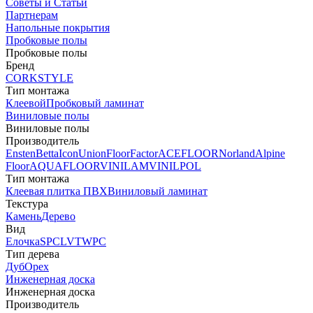
Советы и Статьи
Партнерам
Напольные покрытия
Пробковые полы
Пробковые полы
Бренд
CORKSTYLE
Тип монтажа
Клеевой
Пробковый ламинат
Виниловые полы
Виниловые полы
Производитель
Ensten
Betta
Icon
Union
FloorFactor
ACEFLOOR
Norland
Alpine
Floor
AQUAFLOOR
VINILAM
VINILPOL
Тип монтажа
Клеевая плитка ПВХ
Виниловый ламинат
Текстура
Камень
Дерево
Вид
Елочка
SPC
LVT
WPC
Тип дерева
Дуб
Орех
Инженерная доска
Инженерная доска
Производитель