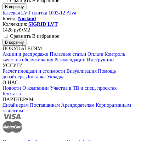
Сравнить
В избранное
В корзину
Клеевая LVT плитка 1003-12 Alva
Бренд:
Norland
Коллекция:
SIGRID LVT
1428
руб•M2
Сравнить
В избранное
В корзину
ПОКУПАТЕЛЯМ
Акции и распродажи
Полезные статьи
Оплата
Контроль
качества обслуживания
Рекомендации
Инструкции
УСЛУГИ
Расчёт площади и стоимости
Визуализация
Помощь
дизайнера
Доставка
Укладка
О НАС
Новости
О компании
Участие в ТВ и спец. проектах
Контакты
ПАРТНЕРАМ
Дизайнерам
Поставщикам
Арендодателям
Корпоративным
клиентам