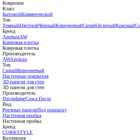
Ковролин
Класс
Бытовой
Коммерческий
Тон
Темный
Цветной
Черный
Коричневый
Синий
Зеленый
Красный
С
Бренд
Apoluza
AW
Ковровая плитка
Ковровая плитка
Производитель
AW
Apoluza
Тон
Синий
Коричневый
Настенные покрытия
3D панели для стен
3D панели для стен
Производитель
Decoplume
Cosca Decor
Вид
Реечные панели
Под покраску
Настенная пробка
Настенная пробка
Бренд
CORKSTYLE
Коллекция