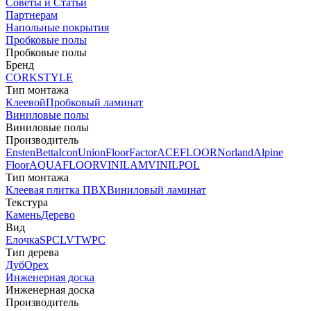
Советы и Статьи
Партнерам
Напольные покрытия
Пробковые полы
Пробковые полы
Бренд
CORKSTYLE
Тип монтажа
Клеевой
Пробковый ламинат
Виниловые полы
Виниловые полы
Производитель
Ensten
Betta
Icon
Union
FloorFactor
ACEFLOOR
Norland
Alpine
Floor
AQUAFLOOR
VINILAM
VINILPOL
Тип монтажа
Клеевая плитка ПВХ
Виниловый ламинат
Текстура
Камень
Дерево
Вид
Елочка
SPC
LVT
WPC
Тип дерева
Дуб
Орех
Инженерная доска
Инженерная доска
Производитель