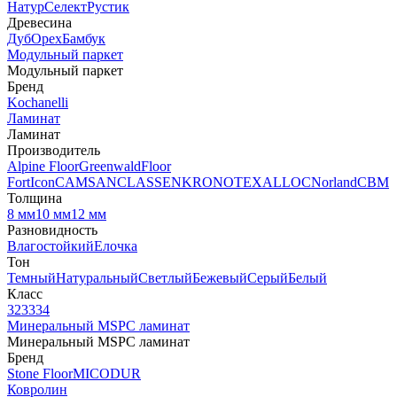
Натур
Селект
Рустик
Древесина
Дуб
Орех
Бамбук
Модульный паркет
Модульный паркет
Бренд
Kochanelli
Ламинат
Ламинат
Производитель
Alpine Floor
Greenwald
Floor
Fort
Icon
CAMSAN
CLASSEN
KRONOTEX
ALLOC
Norland
CBM
Толщина
8 мм
10 мм
12 мм
Разновидность
Влагостойкий
Елочка
Тон
Темный
Натуральный
Светлый
Бежевый
Серый
Белый
Класс
32
33
34
Минеральный MSPC ламинат
Минеральный MSPC ламинат
Бренд
Stone Floor
MICODUR
Ковролин