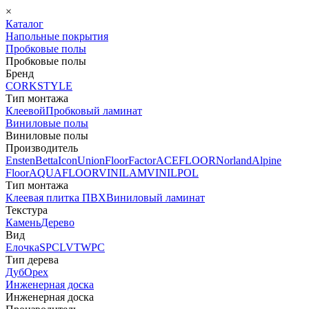
×
Каталог
Напольные покрытия
Пробковые полы
Пробковые полы
Бренд
CORKSTYLE
Тип монтажа
Клеевой
Пробковый ламинат
Виниловые полы
Виниловые полы
Производитель
Ensten
Betta
Icon
Union
FloorFactor
ACEFLOOR
Norland
Alpine
Floor
AQUAFLOOR
VINILAM
VINILPOL
Тип монтажа
Клеевая плитка ПВХ
Виниловый ламинат
Текстура
Камень
Дерево
Вид
Елочка
SPC
LVT
WPC
Тип дерева
Дуб
Орех
Инженерная доска
Инженерная доска