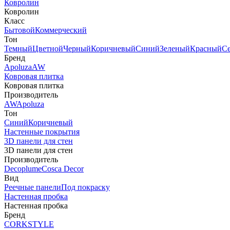
Ковролин
Ковролин
Класс
Бытовой
Коммерческий
Тон
Темный
Цветной
Черный
Коричневый
Синий
Зеленый
Красный
С
Бренд
Apoluza
AW
Ковровая плитка
Ковровая плитка
Производитель
AW
Apoluza
Тон
Синий
Коричневый
Настенные покрытия
3D панели для стен
3D панели для стен
Производитель
Decoplume
Cosca Decor
Вид
Реечные панели
Под покраску
Настенная пробка
Настенная пробка
Бренд
CORKSTYLE