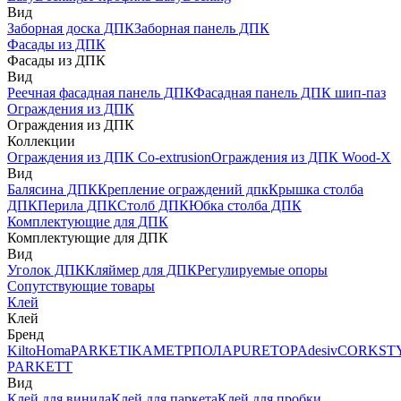
Вид
Заборная доска ДПК
Заборная панель ДПК
Фасады из ДПК
Фасады из ДПК
Вид
Реечная фасадная панель ДПК
Фасадная панель ДПК шип-паз
Ограждения из ДПК
Ограждения из ДПК
Коллекции
Ограждения из ДПК Co-extrusion
Ограждения из ДПК Wood-X
Вид
Балясина ДПК
Крепление ограждений дпк
Крышка столба
ДПК
Перила ДПК
Столб ДПК
Юбка столба ДПК
Комплектующие для ДПК
Комплектующие для ДПК
Вид
Уголок ДПК
Кляймер для ДПК
Регулируемые опоры
Сопутствующие товары
Клей
Клей
Бренд
Kilto
Homa
PARKETIKA
МЕТРПОЛА
PURETOP
Adesiv
CORKST
PARKETT
Вид
Клей для винила
Клей для паркета
Клей для пробки