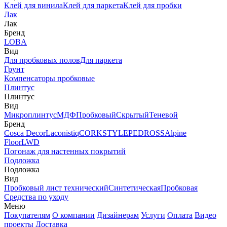
Клей для винила
Клей для паркета
Клей для пробки
Лак
Лак
Бренд
LOBA
Вид
Для пробковых полов
Для паркета
Грунт
Компенсаторы пробковые
Плинтус
Плинтус
Вид
Микроплинтус
МДФ
Пробковый
Скрытый
Теневой
Бренд
Cosca Decor
Laconistiq
CORKSTYLE
PEDROSS
Alpine
Floor
LWD
Погонаж для настенных покрытий
Подложка
Подложка
Вид
Пробковый лист технический
Синтетическая
Пробковая
Средства по уходу
Меню
Покупателям
О компании
Дизайнерам
Услуги
Оплата
Видео
проекты
Доставка