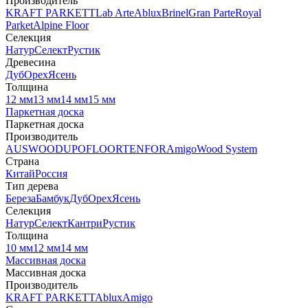
Производитель
KRAFT PARKETT
Lab Arte
Ablux
Brinel
Gran Parte
Royal
Parket
Alpine Floor
Селекция
Натур
Селект
Рустик
Древесина
Дуб
Орех
Ясень
Толщина
12 мм
13 мм
14 мм
15 мм
Паркетная доска
Паркетная доска
Производитель
AUSWOOD
UPOFLOOR
TENFOR
Amigo
Wood System
Страна
Китай
Россия
Тип дерева
Береза
Бамбук
Дуб
Орех
Ясень
Селекция
Натур
Селект
Кантри
Рустик
Толщина
10 мм
12 мм
14 мм
Массивная доска
Массивная доска
Производитель
KRAFT PARKETT
Ablux
Amigo