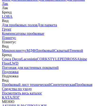
Лак
Лак
Бренд
LOBA
Вид
Для пробковых полов
Для паркета
Грунт
Компенсаторы пробковые
Плинтус
Плинтус
Вид
Микроплинтус
МДФ
Пробковый
Скрытый
Теневой
Бренд
Cosca Decor
Laconistiq
CORKSTYLE
PEDROSS
Alpine
Floor
LWD
Погонаж для настенных покрытий
Подложка
Подложка
Вид
Пробковый лист технический
Синтетическая
Пробковая
Средства по уходу
Посмотреть весь каталог
КАТАЛОГ
МЕНЮ
АКЦИИ И РАСПРОДАЖИ