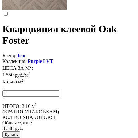
Кварцвинил клеевой Oak
Foster
Бренд:
Icon
Коллекция:
Purple LVT
2
ЦЕНА ЗА М
:
2
1 550
руб./м
2
Кол-во м
:
-
+
2
ИТОГО:
2,16
м
(КРАТНО УПАКОВКАМ)
КОЛ-ВО УПАКОВОК:
1
Общая сумма:
3 348
руб.
Купить