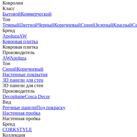
Ковролин
Класс
Бытовой
Коммерческий
Тон
Темный
Цветной
Черный
Коричневый
Синий
Зеленый
Красный
С
Бренд
Apoluza
AW
Ковровая плитка
Ковровая плитка
Производитель
AW
Apoluza
Тон
Синий
Коричневый
Настенные покрытия
3D панели для стен
3D панели для стен
Производитель
Decoplume
Cosca Decor
Вид
Реечные панели
Под покраску
Настенная пробка
Настенная пробка
Бренд
CORKSTYLE
Коллекция