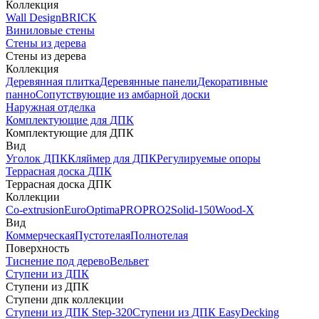
Коллекция
Wall Design
BRICK
Виниловые стены
Стены из дерева
Стены из дерева
Коллекция
Деревянная плитка
Деревянные панели
Декоративные
панно
Сопутствующие из амбарной доски
Наружная отделка
Комплектующие для ДПК
Комплектующие для ДПК
Вид
Уголок ДПК
Кляймер для ДПК
Регулируемые опоры
Террасная доска ДПК
Террасная доска ДПК
Коллекции
Co-extrusion
Euro
Optima
PRO
PRO2
Solid-150
Wood-X
Вид
Коммерческая
Пустотелая
Полнотелая
Поверхность
Тиснение под дерево
Вельвет
Ступени из ДПК
Ступени из ДПК
Ступени дпк коллекции
Ступени из ДПК Step-320
Ступени из ДПК EasyDecking