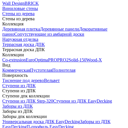
Wall Design
BRICK
Виниловые стены
Стены из дерева
Стены из дерева
Коллекция
Деревянная плитка
Деревянные панели
Декоративные
панно
Сопутствующие из амбарной доски
Наружная отделка
Террасная доска ДПК
Террасная доска ДПК
Коллекции
Co-extrusion
Euro
Optima
PRO
PRO2
Solid-150
Wood-X
Вид
Коммерческая
Пустотелая
Полнотелая
Поверхность
Тиснение под дерево
Вельвет
Ступени из ДПК
Ступени из ДПК
Ступени дпк коллекции
Ступени из ДПК Step-320
Ступени из ДПК EasyDecking
Заборы из ДПК
Заборы из ДПК
Заборы дпк коллекции
Универсальная доска ДПК EasyDecking
Заборы из ДПК
EasyDecking
П-профиль EasyDecking