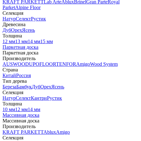
KRAFT PARKETT
Lab Arte
Ablux
Brinel
Gran Parte
Royal
Parket
Alpine Floor
Селекция
Натур
Селект
Рустик
Древесина
Дуб
Орех
Ясень
Толщина
12 мм
13 мм
14 мм
15 мм
Паркетная доска
Паркетная доска
Производитель
AUSWOOD
UPOFLOOR
TENFOR
Amigo
Wood System
Страна
Китай
Россия
Тип дерева
Береза
Бамбук
Дуб
Орех
Ясень
Селекция
Натур
Селект
Кантри
Рустик
Толщина
10 мм
12 мм
14 мм
Массивная доска
Массивная доска
Производитель
KRAFT PARKETT
Ablux
Amigo
Селекция