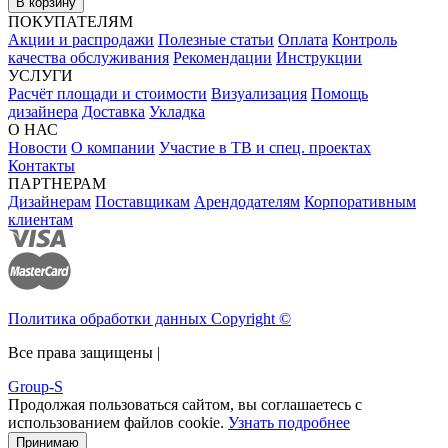
В корзину
ПОКУПАТЕЛЯМ
Акции и распродажи
Полезные статьи
Оплата
Контроль
качества обслуживания
Рекомендации
Инструкции
УСЛУГИ
Расчёт площади и стоимости
Визуализация
Помощь
дизайнера
Доставка
Укладка
О НАС
Новости
О компании
Участие в ТВ и спец. проектах
Контакты
ПАРТНЕРАМ
Дизайнерам
Поставщикам
Арендодателям
Корпоративным
клиентам
Политика обработки данных Copyright ©
Все права защищены |
Group-S
Продолжая пользоваться сайтом, вы соглашаетесь с
использованием файлов cookie.
Узнать подробнее
Принимаю