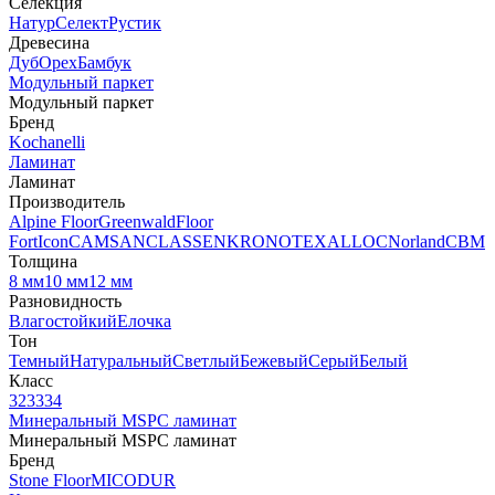
Селекция
Натур
Селект
Рустик
Древесина
Дуб
Орех
Бамбук
Модульный паркет
Модульный паркет
Бренд
Kochanelli
Ламинат
Ламинат
Производитель
Alpine Floor
Greenwald
Floor
Fort
Icon
CAMSAN
CLASSEN
KRONOTEX
ALLOC
Norland
CBM
Толщина
8 мм
10 мм
12 мм
Разновидность
Влагостойкий
Елочка
Тон
Темный
Натуральный
Светлый
Бежевый
Серый
Белый
Класс
32
33
34
Минеральный MSPC ламинат
Минеральный MSPC ламинат
Бренд
Stone Floor
MICODUR