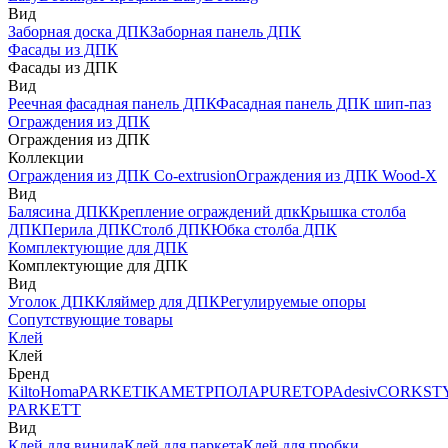
Вид
Заборная доска ДПК
Заборная панель ДПК
Фасады из ДПК
Фасады из ДПК
Вид
Реечная фасадная панель ДПК
Фасадная панель ДПК шип-паз
Ограждения из ДПК
Ограждения из ДПК
Коллекции
Ограждения из ДПК Co-extrusion
Ограждения из ДПК Wood-X
Вид
Балясина ДПК
Крепление ограждений дпк
Крышка столба
ДПК
Перила ДПК
Столб ДПК
Юбка столба ДПК
Комплектующие для ДПК
Комплектующие для ДПК
Вид
Уголок ДПК
Кляймер для ДПК
Регулируемые опоры
Сопутствующие товары
Клей
Клей
Бренд
Kilto
Homa
PARKETIKA
МЕТРПОЛА
PURETOP
Adesiv
CORKST
PARKETT
Вид
Клей для винила
Клей для паркета
Клей для пробки