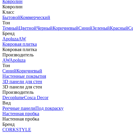
Ковролин
Ковролин
Класс
Бытовой
Коммерческий
Тон
Темный
Цветной
Черный
Коричневый
Синий
Зеленый
Красный
С
Бренд
Apoluza
AW
Ковровая плитка
Ковровая плитка
Производитель
AW
Apoluza
Тон
Синий
Коричневый
Настенные покрытия
3D панели для стен
3D панели для стен
Производитель
Decoplume
Cosca Decor
Вид
Реечные панели
Под покраску
Настенная пробка
Настенная пробка
Бренд
CORKSTYLE