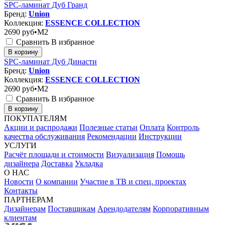
SPC-ламинат Дуб Гранд
Бренд:
Union
Коллекция:
ESSENCE COLLECTION
2690
руб•M2
Сравнить
В избранное
В корзину
SPC-ламинат Дуб Династи
Бренд:
Union
Коллекция:
ESSENCE COLLECTION
2690
руб•M2
Сравнить
В избранное
В корзину
ПОКУПАТЕЛЯМ
Акции и распродажи
Полезные статьи
Оплата
Контроль
качества обслуживания
Рекомендации
Инструкции
УСЛУГИ
Расчёт площади и стоимости
Визуализация
Помощь
дизайнера
Доставка
Укладка
О НАС
Новости
О компании
Участие в ТВ и спец. проектах
Контакты
ПАРТНЕРАМ
Дизайнерам
Поставщикам
Арендодателям
Корпоративным
клиентам