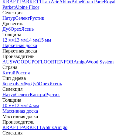
KRAFT PARKETT
Lab Arte
Ablux
Brinel
Gran Parte
Royal
Parket
Alpine Floor
Селекция
Натур
Селект
Рустик
Древесина
Дуб
Орех
Ясень
Толщина
12 мм
13 мм
14 мм
15 мм
Паркетная доска
Паркетная доска
Производитель
AUSWOOD
UPOFLOOR
TENFOR
Amigo
Wood System
Страна
Китай
Россия
Тип дерева
Береза
Бамбук
Дуб
Орех
Ясень
Селекция
Натур
Селект
Кантри
Рустик
Толщина
10 мм
12 мм
14 мм
Массивная доска
Массивная доска
Производитель
KRAFT PARKETT
Ablux
Amigo
Селекция