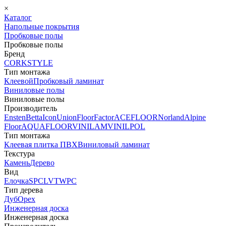
×
Каталог
Напольные покрытия
Пробковые полы
Пробковые полы
Бренд
CORKSTYLE
Тип монтажа
Клеевой
Пробковый ламинат
Виниловые полы
Виниловые полы
Производитель
Ensten
Betta
Icon
Union
FloorFactor
ACEFLOOR
Norland
Alpine
Floor
AQUAFLOOR
VINILAM
VINILPOL
Тип монтажа
Клеевая плитка ПВХ
Виниловый ламинат
Текстура
Камень
Дерево
Вид
Елочка
SPC
LVT
WPC
Тип дерева
Дуб
Орех
Инженерная доска
Инженерная доска