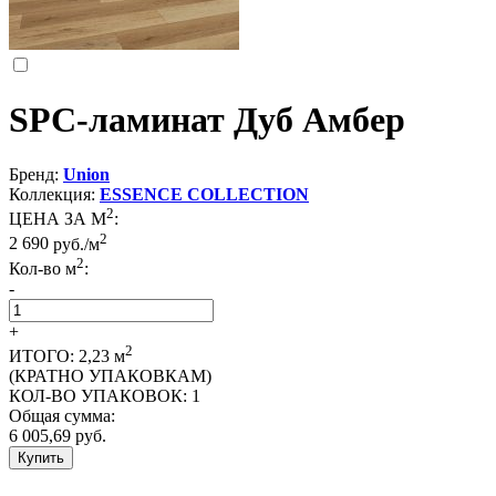
SPC-ламинат Дуб Амбер
Бренд:
Union
Коллекция:
ESSENCE COLLECTION
2
ЦЕНА ЗА М
:
2
2 690
руб./м
2
Кол-во м
:
-
+
2
ИТОГО:
2,23
м
(КРАТНО УПАКОВКАМ)
КОЛ-ВО УПАКОВОК:
1
Общая сумма:
6 005,69
руб.
Купить