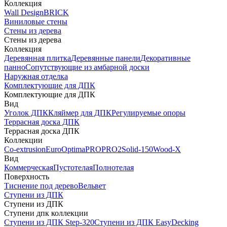
Коллекция
Wall Design
BRICK
Виниловые стены
Стены из дерева
Стены из дерева
Коллекция
Деревянная плитка
Деревянные панели
Декоративные
панно
Сопутствующие из амбарной доски
Наружная отделка
Комплектующие для ДПК
Комплектующие для ДПК
Вид
Уголок ДПК
Кляймер для ДПК
Регулируемые опоры
Террасная доска ДПК
Террасная доска ДПК
Коллекции
Co-extrusion
Euro
Optima
PRO
PRO2
Solid-150
Wood-X
Вид
Коммерческая
Пустотелая
Полнотелая
Поверхность
Тиснение под дерево
Вельвет
Ступени из ДПК
Ступени из ДПК
Ступени дпк коллекции
Ступени из ДПК Step-320
Ступени из ДПК EasyDecking