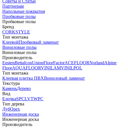
Советы и Статьи
Партнерам
Напольные покрытия
Пробковые полы
Пробковые полы
Бренд
CORKSTYLE
Тип монтажа
Клеевой
Пробковый ламинат
Виниловые полы
Виниловые полы
Производитель
Ensten
Betta
Icon
Union
FloorFactor
ACEFLOOR
Norland
Alpine
Floor
AQUAFLOOR
VINILAM
VINILPOL
Тип монтажа
Клеевая плитка ПВХ
Виниловый ламинат
Текстура
Камень
Дерево
Вид
Елочка
SPC
LVT
WPC
Тип дерева
Дуб
Орех
Инженерная доска
Инженерная доска
Производитель