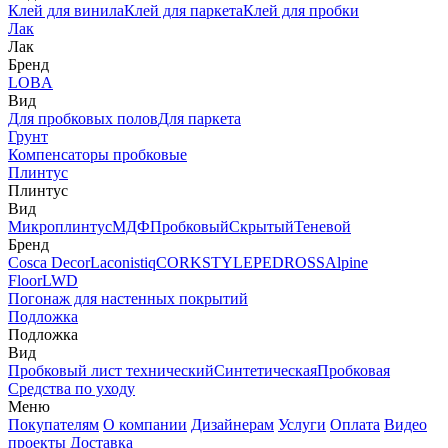
Клей для винила
Клей для паркета
Клей для пробки
Лак
Лак
Бренд
LOBA
Вид
Для пробковых полов
Для паркета
Грунт
Компенсаторы пробковые
Плинтус
Плинтус
Вид
Микроплинтус
МДФ
Пробковый
Скрытый
Теневой
Бренд
Cosca Decor
Laconistiq
CORKSTYLE
PEDROSS
Alpine
Floor
LWD
Погонаж для настенных покрытий
Подложка
Подложка
Вид
Пробковый лист технический
Синтетическая
Пробковая
Средства по уходу
Меню
Покупателям
О компании
Дизайнерам
Услуги
Оплата
Видео
проекты
Доставка