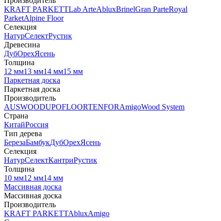
Производитель
KRAFT PARKETT
Lab Arte
Ablux
Brinel
Gran Parte
Royal
Parket
Alpine Floor
Селекция
Натур
Селект
Рустик
Древесина
Дуб
Орех
Ясень
Толщина
12 мм
13 мм
14 мм
15 мм
Паркетная доска
Паркетная доска
Производитель
AUSWOOD
UPOFLOOR
TENFOR
Amigo
Wood System
Страна
Китай
Россия
Тип дерева
Береза
Бамбук
Дуб
Орех
Ясень
Селекция
Натур
Селект
Кантри
Рустик
Толщина
10 мм
12 мм
14 мм
Массивная доска
Массивная доска
Производитель
KRAFT PARKETT
Ablux
Amigo