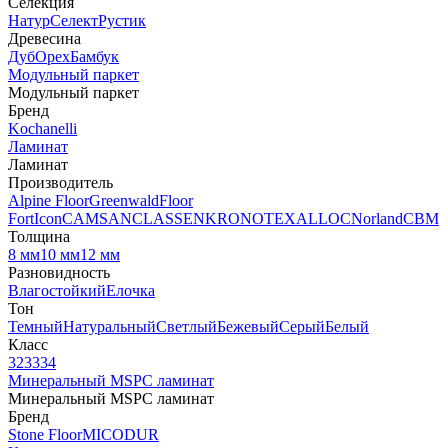
Селекция
Натур
Селект
Рустик
Древесина
Дуб
Орех
Бамбук
Модульный паркет
Модульный паркет
Бренд
Kochanelli
Ламинат
Ламинат
Производитель
Alpine Floor
Greenwald
Floor
Fort
Icon
CAMSAN
CLASSEN
KRONOTEX
ALLOC
Norland
CBM
Толщина
8 мм
10 мм
12 мм
Разновидность
Влагостойкий
Елочка
Тон
Темный
Натуральный
Светлый
Бежевый
Серый
Белый
Класс
32
33
34
Минеральный MSPC ламинат
Минеральный MSPC ламинат
Бренд
Stone Floor
MICODUR