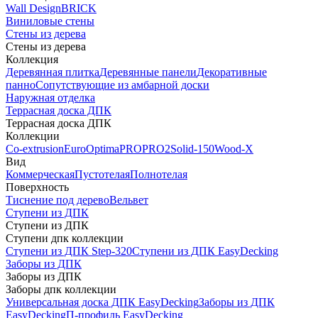
Wall Design
BRICK
Виниловые стены
Стены из дерева
Стены из дерева
Коллекция
Деревянная плитка
Деревянные панели
Декоративные
панно
Сопутствующие из амбарной доски
Наружная отделка
Террасная доска ДПК
Террасная доска ДПК
Коллекции
Co-extrusion
Euro
Optima
PRO
PRO2
Solid-150
Wood-X
Вид
Коммерческая
Пустотелая
Полнотелая
Поверхность
Тиснение под дерево
Вельвет
Ступени из ДПК
Ступени из ДПК
Ступени дпк коллекции
Ступени из ДПК Step-320
Ступени из ДПК EasyDecking
Заборы из ДПК
Заборы из ДПК
Заборы дпк коллекции
Универсальная доска ДПК EasyDecking
Заборы из ДПК
EasyDecking
П-профиль EasyDecking