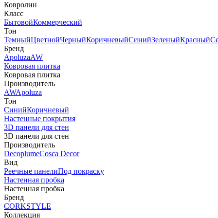
Ковролин
Класс
Бытовой
Коммерческий
Тон
Темный
Цветной
Черный
Коричневый
Синий
Зеленый
Красный
С
Бренд
Apoluza
AW
Ковровая плитка
Ковровая плитка
Производитель
AW
Apoluza
Тон
Синий
Коричневый
Настенные покрытия
3D панели для стен
3D панели для стен
Производитель
Decoplume
Cosca Decor
Вид
Реечные панели
Под покраску
Настенная пробка
Настенная пробка
Бренд
CORKSTYLE
Коллекция