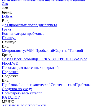
Лак
Лак
Бренд
LOBA
Вид
Для пробковых полов
Для паркета
Грунт
Компенсаторы пробковые
Плинтус
Плинтус
Вид
Микроплинтус
МДФ
Пробковый
Скрытый
Теневой
Бренд
Cosca Decor
Laconistiq
CORKSTYLE
PEDROSS
Alpine
Floor
LWD
Погонаж для настенных покрытий
Подложка
Подложка
Вид
Пробковый лист технический
Синтетическая
Пробковая
Средства по уходу
Посмотреть весь каталог
КАТАЛОГ
МЕНЮ
АКЦИИ И РАСПРОДАЖИ