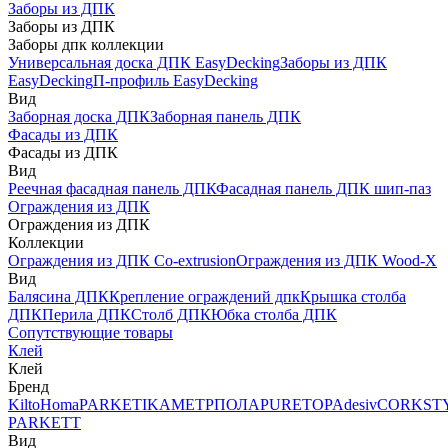
Заборы из ДПК
Заборы из ДПК
Заборы дпк коллекции
Универсальная доска ДПК EasyDecking
Заборы из ДПК
EasyDecking
П-профиль EasyDecking
Вид
Заборная доска ДПК
Заборная панель ДПК
Фасады из ДПК
Фасады из ДПК
Вид
Реечная фасадная панель ДПК
Фасадная панель ДПК шип-паз
Ограждения из ДПК
Ограждения из ДПК
Коллекции
Ограждения из ДПК Co-extrusion
Ограждения из ДПК Wood-X
Вид
Балясина ДПК
Крепление ограждений дпк
Крышка столба
ДПК
Перила ДПК
Столб ДПК
Юбка столба ДПК
Сопутствующие товары
Клей
Клей
Бренд
Kilto
Homa
PARKETIKA
МЕТРПОЛА
PURETOP
Adesiv
CORKST
PARKETT
Вид