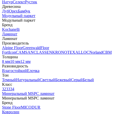
Натур
Селект
Рустик
Древесина
Дуб
Орех
Бамбук
Модульный паркет
Модульный паркет
Бренд
Kochanelli
Ламинат
Ламинат
Производитель
Alpine Floor
Greenwald
Floor
Fort
Icon
CAMSAN
CLASSEN
KRONOTEX
ALLOC
Norland
CBM
Толщина
8 мм
10 мм
12 мм
Разновидность
Влагостойкий
Елочка
Тон
Темный
Натуральный
Светлый
Бежевый
Серый
Белый
Класс
32
33
34
Минеральный MSPC ламинат
Минеральный MSPC ламинат
Бренд
Stone Floor
MICODUR
Ковролин