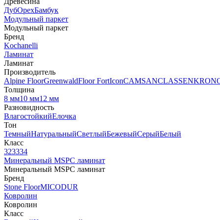
Древесина
Дуб
Орех
Бамбук
Модульный паркет
Модульный паркет
Бренд
Kochanelli
Ламинат
Ламинат
Производитель
Alpine Floor
Greenwald
Floor Fort
Icon
CAMSAN
CLASSEN
KRON
Толщина
8 мм
10 мм
12 мм
Разновидность
Влагостойкий
Елочка
Тон
Темный
Натуральный
Светлый
Бежевый
Серый
Белый
Класс
32
33
34
Минеральный MSPC ламинат
Минеральный MSPC ламинат
Бренд
Stone Floor
MICODUR
Ковролин
Ковролин
Класс