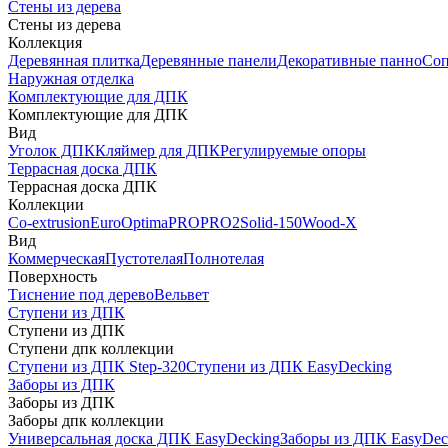
Стены из дерева
Стены из дерева
Коллекция
Деревянная плитка
Деревянные панели
Декоративные панно
Соп
Наружная отделка
Комплектующие для ДПК
Комплектующие для ДПК
Вид
Уголок ДПК
Кляймер для ДПК
Регулируемые опоры
Террасная доска ДПК
Террасная доска ДПК
Коллекции
Co-extrusion
Euro
Optima
PRO
PRO2
Solid-150
Wood-X
Вид
Коммерческая
Пустотелая
Полнотелая
Поверхность
Тиснение под дерево
Вельвет
Ступени из ДПК
Ступени из ДПК
Ступени дпк коллекции
Ступени из ДПК Step-320
Ступени из ДПК EasyDecking
Заборы из ДПК
Заборы из ДПК
Заборы дпк коллекции
Универсальная доска ДПК EasyDecking
Заборы из ДПК EasyDec