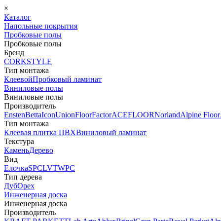
×
Каталог
Напольные покрытия
Пробковые полы
Пробковые полы
Бренд
CORKSTYLE
Тип монтажа
Клеевой
Пробковый ламинат
Виниловые полы
Виниловые полы
Производитель
Ensten
Betta
Icon
Union
FloorFactor
ACEFLOOR
Norland
Alpine Floor
Тип монтажа
Клеевая плитка ПВХ
Виниловый ламинат
Текстура
Камень
Дерево
Вид
Елочка
SPC
LVT
WPC
Тип дерева
Дуб
Орех
Инженерная доска
Инженерная доска
Производитель