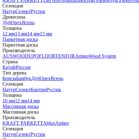
KRAFT PARKETT
Lab Arte
Ablux
Brinel
Gran Parte
Royal Parket
Alp
Селекция
Натур
Селект
Рустик
Древесина
Дуб
Орех
Ясень
Толщина
12 мм
13 мм
14 мм
15 мм
Паркетная доска
Паркетная доска
Производитель
AUSWOOD
UPOFLOOR
TENFOR
Amigo
Wood System
Страна
Китай
Россия
Тип дерева
Береза
Бамбук
Дуб
Орех
Ясень
Селекция
Натур
Селект
Кантри
Рустик
Толщина
10 мм
12 мм
14 мм
Массивная доска
Массивная доска
Производитель
KRAFT PARKETT
Ablux
Amigo
Селекция
Натур
Селект
Рустик