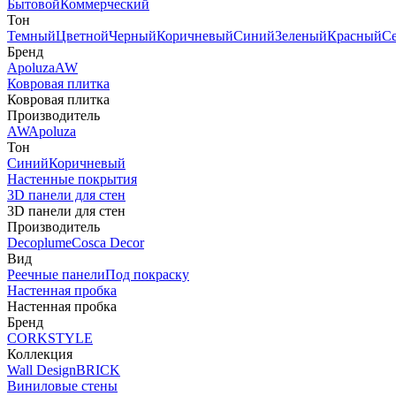
Бытовой
Коммерческий
Тон
Темный
Цветной
Черный
Коричневый
Синий
Зеленый
Красный
С
Бренд
Apoluza
AW
Ковровая плитка
Ковровая плитка
Производитель
AW
Apoluza
Тон
Синий
Коричневый
Настенные покрытия
3D панели для стен
3D панели для стен
Производитель
Decoplume
Cosca Decor
Вид
Реечные панели
Под покраску
Настенная пробка
Настенная пробка
Бренд
CORKSTYLE
Коллекция
Wall Design
BRICK
Виниловые стены