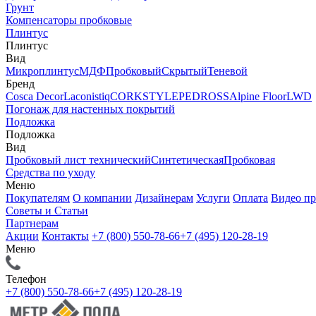
Грунт
Компенсаторы пробковые
Плинтус
Плинтус
Вид
Микроплинтус
МДФ
Пробковый
Скрытый
Теневой
Бренд
Cosca Decor
Laconistiq
CORKSTYLE
PEDROSS
Alpine Floor
LWD
Погонаж для настенных покрытий
Подложка
Подложка
Вид
Пробковый лист технический
Синтетическая
Пробковая
Средства по уходу
Меню
Покупателям
О компании
Дизайнерам
Услуги
Оплата
Видео п
Советы и Статьи
Партнерам
Акции
Контакты
+7 (800) 550-78-66
+7 (495) 120-28-19
Меню
Телефон
+7 (800) 550-78-66
+7 (495) 120-28-19