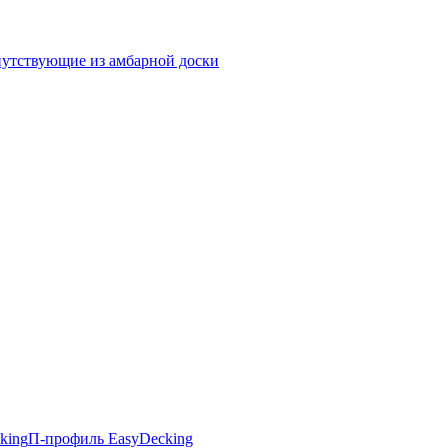
утствующие из амбарной доски
king
П-профиль EasyDecking