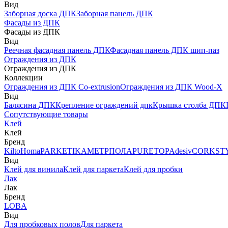
Вид
Заборная доска ДПК
Заборная панель ДПК
Фасады из ДПК
Фасады из ДПК
Вид
Реечная фасадная панель ДПК
Фасадная панель ДПК шип-паз
Ограждения из ДПК
Ограждения из ДПК
Коллекции
Ограждения из ДПК Co-extrusion
Ограждения из ДПК Wood-X
Вид
Балясина ДПК
Крепление ограждений дпк
Крышка столба ДПК
Сопутствующие товары
Клей
Клей
Бренд
Kilto
Homa
PARKETIKA
МЕТРПОЛА
PURETOP
Adesiv
CORKST
Вид
Клей для винила
Клей для паркета
Клей для пробки
Лак
Лак
Бренд
LOBA
Вид
Для пробковых полов
Для паркета