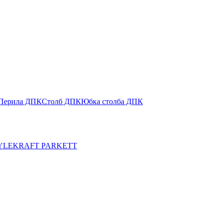
Перила ДПК
Столб ДПК
Юбка столба ДПК
YLE
KRAFT PARKETT