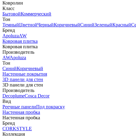
Ковролин
Класс
Бытовой
Коммерческий
Тон
Темный
Цветной
Черный
Коричневый
Синий
Зеленый
Красный
С
Бренд
Apoluza
AW
Ковровая плитка
Ковровая плитка
Производитель
AW
Apoluza
Тон
Синий
Коричневый
Настенные покрытия
3D панели для стен
3D панели для стен
Производитель
Decoplume
Cosca Decor
Вид
Реечные панели
Под покраску
Настенная пробка
Настенная пробка
Бренд
CORKSTYLE
Коллекция