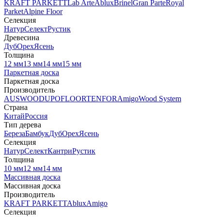
KRAFT PARKETT
Lab Arte
Ablux
Brinel
Gran Parte
Royal
Parket
Alpine Floor
Селекция
Натур
Селект
Рустик
Древесина
Дуб
Орех
Ясень
Толщина
12 мм
13 мм
14 мм
15 мм
Паркетная доска
Паркетная доска
Производитель
AUSWOOD
UPOFLOOR
TENFOR
Amigo
Wood System
Страна
Китай
Россия
Тип дерева
Береза
Бамбук
Дуб
Орех
Ясень
Селекция
Натур
Селект
Кантри
Рустик
Толщина
10 мм
12 мм
14 мм
Массивная доска
Массивная доска
Производитель
KRAFT PARKETT
Ablux
Amigo
Селекция