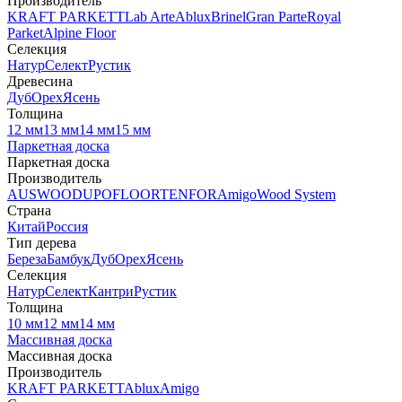
Производитель
KRAFT PARKETT
Lab Arte
Ablux
Brinel
Gran Parte
Royal
Parket
Alpine Floor
Селекция
Натур
Селект
Рустик
Древесина
Дуб
Орех
Ясень
Толщина
12 мм
13 мм
14 мм
15 мм
Паркетная доска
Паркетная доска
Производитель
AUSWOOD
UPOFLOOR
TENFOR
Amigo
Wood System
Страна
Китай
Россия
Тип дерева
Береза
Бамбук
Дуб
Орех
Ясень
Селекция
Натур
Селект
Кантри
Рустик
Толщина
10 мм
12 мм
14 мм
Массивная доска
Массивная доска
Производитель
KRAFT PARKETT
Ablux
Amigo