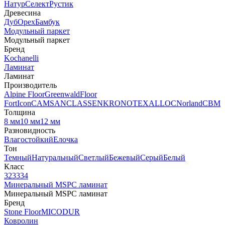
Натур
Селект
Рустик
Древесина
Дуб
Орех
Бамбук
Модульный паркет
Модульный паркет
Бренд
Kochanelli
Ламинат
Ламинат
Производитель
Alpine Floor
Greenwald
Floor
Fort
Icon
CAMSAN
CLASSEN
KRONOTEX
ALLOC
Norland
CBM
Толщина
8 мм
10 мм
12 мм
Разновидность
Влагостойкий
Елочка
Тон
Темный
Натуральный
Светлый
Бежевый
Серый
Белый
Класс
32
33
34
Минеральный MSPC ламинат
Минеральный MSPC ламинат
Бренд
Stone Floor
MICODUR
Ковролин