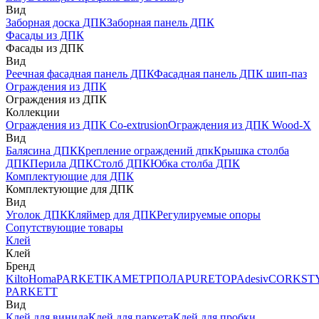
Вид
Заборная доска ДПК
Заборная панель ДПК
Фасады из ДПК
Фасады из ДПК
Вид
Реечная фасадная панель ДПК
Фасадная панель ДПК шип-паз
Ограждения из ДПК
Ограждения из ДПК
Коллекции
Ограждения из ДПК Co-extrusion
Ограждения из ДПК Wood-X
Вид
Балясина ДПК
Крепление ограждений дпк
Крышка столба
ДПК
Перила ДПК
Столб ДПК
Юбка столба ДПК
Комплектующие для ДПК
Комплектующие для ДПК
Вид
Уголок ДПК
Кляймер для ДПК
Регулируемые опоры
Сопутствующие товары
Клей
Клей
Бренд
Kilto
Homa
PARKETIKA
МЕТРПОЛА
PURETOP
Adesiv
CORKST
PARKETT
Вид
Клей для винила
Клей для паркета
Клей для пробки