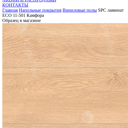
КОНТАКТЫ
Главная
Напольные покрытия
Виниловые полы
SPC ламинат
ЕСО 11-501 Камфора
Образец в магазине