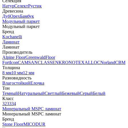
Селекция
Натур
Селект
Рустик
Древесина
Дуб
Орех
Бамбук
Модульный паркет
Модульный паркет
Бренд
Kochanelli
Ламинат
Ламинат
Производитель
Alpine Floor
Greenwald
Floor
Fort
Icon
CAMSAN
CLASSEN
KRONOTEX
ALLOC
Norland
CBM
Толщина
8 мм
10 мм
12 мм
Разновидность
Влагостойкий
Елочка
Тон
Темный
Натуральный
Светлый
Бежевый
Серый
Белый
Класс
32
33
34
Минеральный MSPC ламинат
Минеральный MSPC ламинат
Бренд
Stone Floor
MICODUR