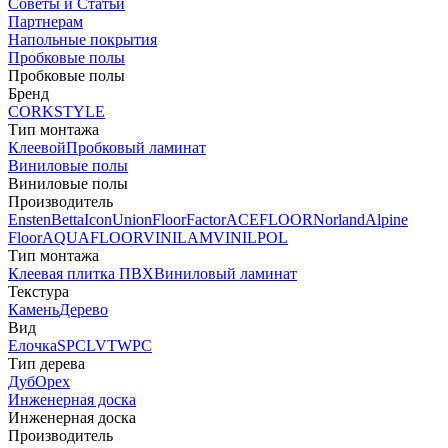
Советы и Статьи
Партнерам
Напольные покрытия
Пробковые полы
Пробковые полы
Бренд
CORKSTYLE
Тип монтажа
Клеевой
Пробковый ламинат
Виниловые полы
Виниловые полы
Производитель
Ensten
Betta
Icon
Union
FloorFactor
ACEFLOOR
Norland
Alpine
Floor
AQUAFLOOR
VINILAM
VINILPOL
Тип монтажа
Клеевая плитка ПВХ
Виниловый ламинат
Текстура
Камень
Дерево
Вид
Елочка
SPC
LVT
WPC
Тип дерева
Дуб
Орех
Инженерная доска
Инженерная доска
Производитель