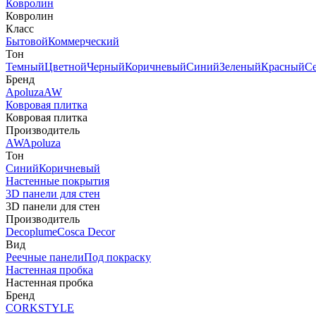
Ковролин
Ковролин
Класс
Бытовой
Коммерческий
Тон
Темный
Цветной
Черный
Коричневый
Синий
Зеленый
Красный
С
Бренд
Apoluza
AW
Ковровая плитка
Ковровая плитка
Производитель
AW
Apoluza
Тон
Синий
Коричневый
Настенные покрытия
3D панели для стен
3D панели для стен
Производитель
Decoplume
Cosca Decor
Вид
Реечные панели
Под покраску
Настенная пробка
Настенная пробка
Бренд
CORKSTYLE