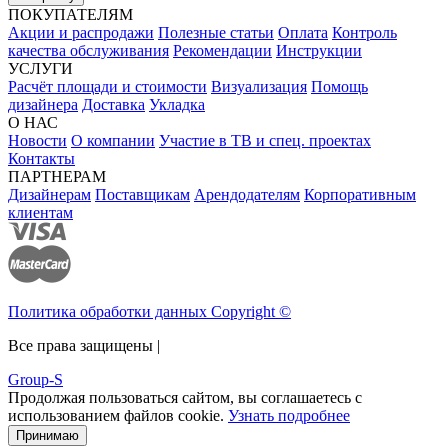
ПОКУПАТЕЛЯМ
Акции и распродажи
Полезные статьи
Оплата
Контроль
качества обслуживания
Рекомендации
Инструкции
УСЛУГИ
Расчёт площади и стоимости
Визуализация
Помощь
дизайнера
Доставка
Укладка
О НАС
Новости
О компании
Участие в ТВ и спец. проектах
Контакты
ПАРТНЕРАМ
Дизайнерам
Поставщикам
Арендодателям
Корпоративным
клиентам
Политика обработки данных Copyright ©
Все права защищены |
Group-S
Продолжая пользоваться сайтом, вы соглашаетесь с
использованием файлов cookie.
Узнать подробнее
Принимаю