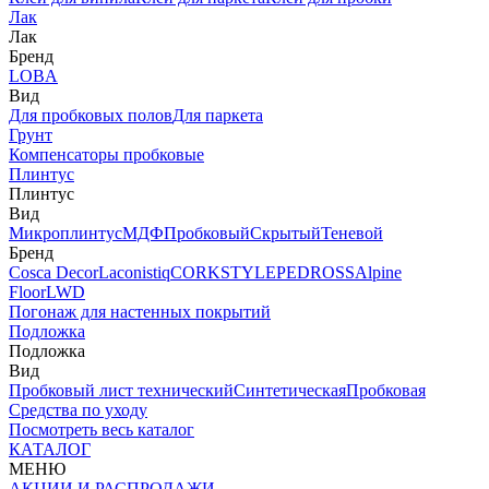
Лак
Лак
Бренд
LOBA
Вид
Для пробковых полов
Для паркета
Грунт
Компенсаторы пробковые
Плинтус
Плинтус
Вид
Микроплинтус
МДФ
Пробковый
Скрытый
Теневой
Бренд
Cosca Decor
Laconistiq
CORKSTYLE
PEDROSS
Alpine
Floor
LWD
Погонаж для настенных покрытий
Подложка
Подложка
Вид
Пробковый лист технический
Синтетическая
Пробковая
Средства по уходу
Посмотреть весь каталог
КАТАЛОГ
МЕНЮ
АКЦИИ И РАСПРОДАЖИ