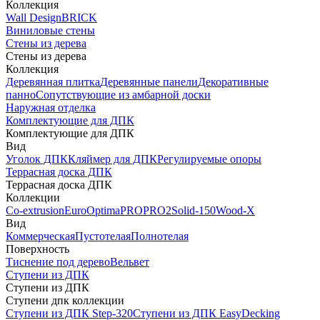
Коллекция
Wall Design
BRICK
Виниловые стены
Стены из дерева
Стены из дерева
Коллекция
Деревянная плитка
Деревянные панели
Декоративные
панно
Сопутствующие из амбарной доски
Наружная отделка
Комплектующие для ДПК
Комплектующие для ДПК
Вид
Уголок ДПК
Кляймер для ДПК
Регулируемые опоры
Террасная доска ДПК
Террасная доска ДПК
Коллекции
Co-extrusion
Euro
Optima
PRO
PRO2
Solid-150
Wood-X
Вид
Коммерческая
Пустотелая
Полнотелая
Поверхность
Тиснение под дерево
Вельвет
Ступени из ДПК
Ступени из ДПК
Ступени дпк коллекции
Ступени из ДПК Step-320
Ступени из ДПК EasyDecking