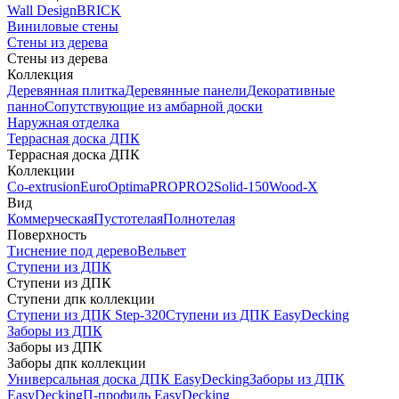
Wall Design
BRICK
Виниловые стены
Стены из дерева
Стены из дерева
Коллекция
Деревянная плитка
Деревянные панели
Декоративные
панно
Сопутствующие из амбарной доски
Наружная отделка
Террасная доска ДПК
Террасная доска ДПК
Коллекции
Co-extrusion
Euro
Optima
PRO
PRO2
Solid-150
Wood-X
Вид
Коммерческая
Пустотелая
Полнотелая
Поверхность
Тиснение под дерево
Вельвет
Ступени из ДПК
Ступени из ДПК
Ступени дпк коллекции
Ступени из ДПК Step-320
Ступени из ДПК EasyDecking
Заборы из ДПК
Заборы из ДПК
Заборы дпк коллекции
Универсальная доска ДПК EasyDecking
Заборы из ДПК
EasyDecking
П-профиль EasyDecking