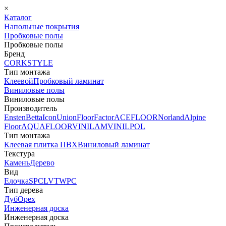
×
Каталог
Напольные покрытия
Пробковые полы
Пробковые полы
Бренд
CORKSTYLE
Тип монтажа
Клеевой
Пробковый ламинат
Виниловые полы
Виниловые полы
Производитель
Ensten
Betta
Icon
Union
FloorFactor
ACEFLOOR
Norland
Alpine
Floor
AQUAFLOOR
VINILAM
VINILPOL
Тип монтажа
Клеевая плитка ПВХ
Виниловый ламинат
Текстура
Камень
Дерево
Вид
Елочка
SPC
LVT
WPC
Тип дерева
Дуб
Орех
Инженерная доска
Инженерная доска