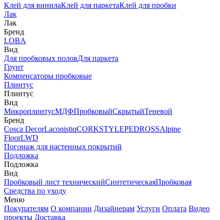
Клей для винила
Клей для паркета
Клей для пробки
Лак
Лак
Бренд
LOBA
Вид
Для пробковых полов
Для паркета
Грунт
Компенсаторы пробковые
Плинтус
Плинтус
Вид
Микроплинтус
МДФ
Пробковый
Скрытый
Теневой
Бренд
Cosca Decor
Laconistiq
CORKSTYLE
PEDROSS
Alpine
Floor
LWD
Погонаж для настенных покрытий
Подложка
Подложка
Вид
Пробковый лист технический
Синтетическая
Пробковая
Средства по уходу
Меню
Покупателям
О компании
Дизайнерам
Услуги
Оплата
Видео
проекты
Доставка