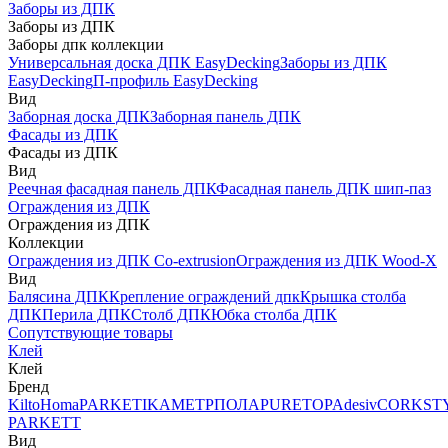
Заборы из ДПК
Заборы из ДПК
Заборы дпк коллекции
Универсальная доска ДПК EasyDecking
Заборы из ДПК
EasyDecking
П-профиль EasyDecking
Вид
Заборная доска ДПК
Заборная панель ДПК
Фасады из ДПК
Фасады из ДПК
Вид
Реечная фасадная панель ДПК
Фасадная панель ДПК шип-паз
Ограждения из ДПК
Ограждения из ДПК
Коллекции
Ограждения из ДПК Co-extrusion
Ограждения из ДПК Wood-X
Вид
Балясина ДПК
Крепление ограждений дпк
Крышка столба
ДПК
Перила ДПК
Столб ДПК
Юбка столба ДПК
Сопутствующие товары
Клей
Клей
Бренд
Kilto
Homa
PARKETIKA
МЕТРПОЛА
PURETOP
Adesiv
CORKST
PARKETT
Вид