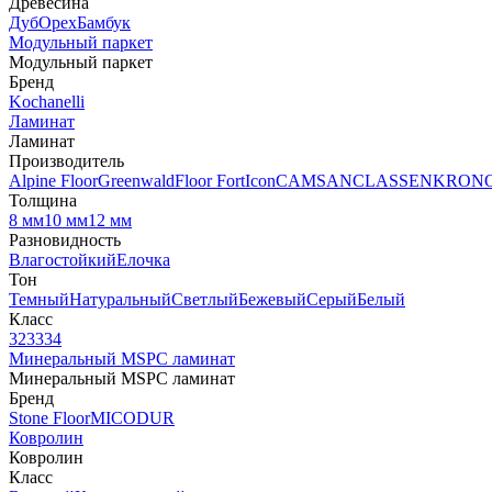
Древесина
Дуб
Орех
Бамбук
Модульный паркет
Модульный паркет
Бренд
Kochanelli
Ламинат
Ламинат
Производитель
Alpine Floor
Greenwald
Floor Fort
Icon
CAMSAN
CLASSEN
KRON
Толщина
8 мм
10 мм
12 мм
Разновидность
Влагостойкий
Елочка
Тон
Темный
Натуральный
Светлый
Бежевый
Серый
Белый
Класс
32
33
34
Минеральный MSPC ламинат
Минеральный MSPC ламинат
Бренд
Stone Floor
MICODUR
Ковролин
Ковролин
Класс