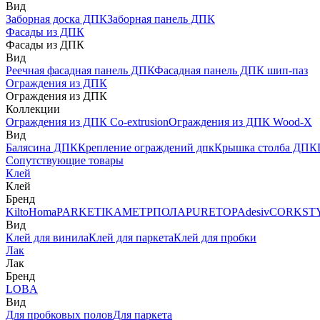
Вид
Заборная доска ДПК
Заборная панель ДПК
Фасады из ДПК
Фасады из ДПК
Вид
Реечная фасадная панель ДПК
Фасадная панель ДПК шип-паз
Ограждения из ДПК
Ограждения из ДПК
Коллекции
Ограждения из ДПК Co-extrusion
Ограждения из ДПК Wood-X
Вид
Балясина ДПК
Крепление ограждений дпк
Крышка столба ДПК
Сопутствующие товары
Клей
Клей
Бренд
Kilto
Homa
PARKETIKA
МЕТРПОЛА
PURETOP
Adesiv
CORKST
Вид
Клей для винила
Клей для паркета
Клей для пробки
Лак
Лак
Бренд
LOBA
Вид
Для пробковых полов
Для паркета