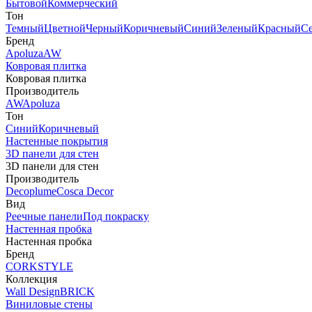
Бытовой
Коммерческий
Тон
Темный
Цветной
Черный
Коричневый
Синий
Зеленый
Красный
С
Бренд
Apoluza
AW
Ковровая плитка
Ковровая плитка
Производитель
AW
Apoluza
Тон
Синий
Коричневый
Настенные покрытия
3D панели для стен
3D панели для стен
Производитель
Decoplume
Cosca Decor
Вид
Реечные панели
Под покраску
Настенная пробка
Настенная пробка
Бренд
CORKSTYLE
Коллекция
Wall Design
BRICK
Виниловые стены