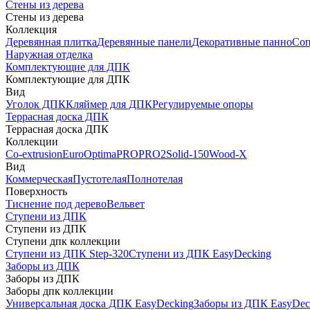
Стены из дерева
Стены из дерева
Коллекция
Деревянная плитка
Деревянные панели
Декоративные панно
Соп
Наружная отделка
Комплектующие для ДПК
Комплектующие для ДПК
Вид
Уголок ДПК
Кляймер для ДПК
Регулируемые опоры
Террасная доска ДПК
Террасная доска ДПК
Коллекции
Co-extrusion
Euro
Optima
PRO
PRO2
Solid-150
Wood-X
Вид
Коммерческая
Пустотелая
Полнотелая
Поверхность
Тиснение под дерево
Вельвет
Ступени из ДПК
Ступени из ДПК
Ступени дпк коллекции
Ступени из ДПК Step-320
Ступени из ДПК EasyDecking
Заборы из ДПК
Заборы из ДПК
Заборы дпк коллекции
Универсальная доска ДПК EasyDecking
Заборы из ДПК EasyDec