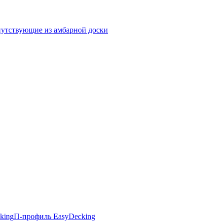
утствующие из амбарной доски
king
П-профиль EasyDecking