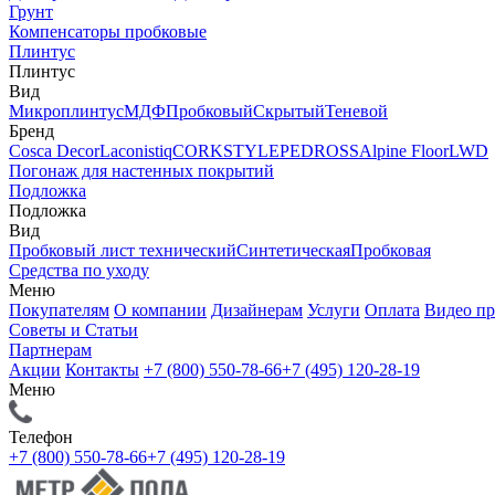
Грунт
Компенсаторы пробковые
Плинтус
Плинтус
Вид
Микроплинтус
МДФ
Пробковый
Скрытый
Теневой
Бренд
Cosca Decor
Laconistiq
CORKSTYLE
PEDROSS
Alpine Floor
LWD
Погонаж для настенных покрытий
Подложка
Подложка
Вид
Пробковый лист технический
Синтетическая
Пробковая
Средства по уходу
Меню
Покупателям
О компании
Дизайнерам
Услуги
Оплата
Видео п
Советы и Статьи
Партнерам
Акции
Контакты
+7 (800) 550-78-66
+7 (495) 120-28-19
Меню
Телефон
+7 (800) 550-78-66
+7 (495) 120-28-19