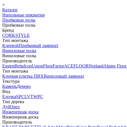
×
Каталог
Напольные покрытия
Пробковые полы
Пробковые полы
Бренд
CORKSTYLE
Тип монтажа
Клеевой
Пробковый ламинат
Виниловые полы
Виниловые полы
Производитель
Ensten
Betta
Icon
Union
FloorFactor
ACEFLOOR
Norland
Alpine Floor
Тип монтажа
Клеевая плитка ПВХ
Виниловый ламинат
Текстура
Камень
Дерево
Вид
Елочка
SPC
LVT
WPC
Тип дерева
Дуб
Орех
Инженерная доска
Инженерная доска
Производитель