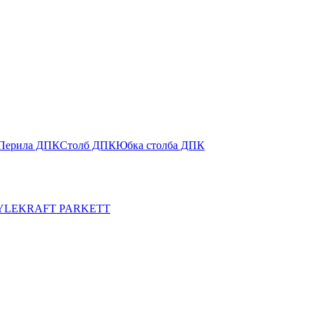
Перила ДПК
Столб ДПК
Юбка столба ДПК
YLE
KRAFT PARKETT