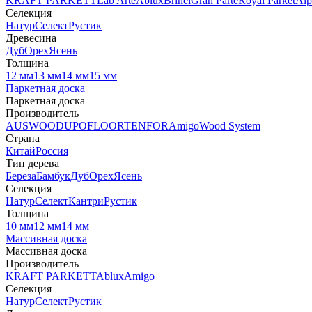
KRAFT PARKETT
Lab Arte
Ablux
Brinel
Gran Parte
Royal Parket
Alp
Селекция
Натур
Селект
Рустик
Древесина
Дуб
Орех
Ясень
Толщина
12 мм
13 мм
14 мм
15 мм
Паркетная доска
Паркетная доска
Производитель
AUSWOOD
UPOFLOOR
TENFOR
Amigo
Wood System
Страна
Китай
Россия
Тип дерева
Береза
Бамбук
Дуб
Орех
Ясень
Селекция
Натур
Селект
Кантри
Рустик
Толщина
10 мм
12 мм
14 мм
Массивная доска
Массивная доска
Производитель
KRAFT PARKETT
Ablux
Amigo
Селекция
Натур
Селект
Рустик