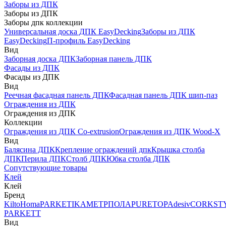
Заборы из ДПК
Заборы из ДПК
Заборы дпк коллекции
Универсальная доска ДПК EasyDecking
Заборы из ДПК
EasyDecking
П-профиль EasyDecking
Вид
Заборная доска ДПК
Заборная панель ДПК
Фасады из ДПК
Фасады из ДПК
Вид
Реечная фасадная панель ДПК
Фасадная панель ДПК шип-паз
Ограждения из ДПК
Ограждения из ДПК
Коллекции
Ограждения из ДПК Co-extrusion
Ограждения из ДПК Wood-X
Вид
Балясина ДПК
Крепление ограждений дпк
Крышка столба
ДПК
Перила ДПК
Столб ДПК
Юбка столба ДПК
Сопутствующие товары
Клей
Клей
Бренд
Kilto
Homa
PARKETIKA
МЕТРПОЛА
PURETOP
Adesiv
CORKST
PARKETT
Вид