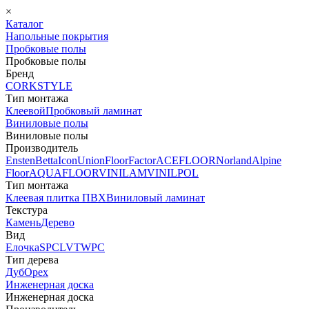
×
Каталог
Напольные покрытия
Пробковые полы
Пробковые полы
Бренд
CORKSTYLE
Тип монтажа
Клеевой
Пробковый ламинат
Виниловые полы
Виниловые полы
Производитель
Ensten
Betta
Icon
Union
FloorFactor
ACEFLOOR
Norland
Alpine
Floor
AQUAFLOOR
VINILAM
VINILPOL
Тип монтажа
Клеевая плитка ПВХ
Виниловый ламинат
Текстура
Камень
Дерево
Вид
Елочка
SPC
LVT
WPC
Тип дерева
Дуб
Орех
Инженерная доска
Инженерная доска