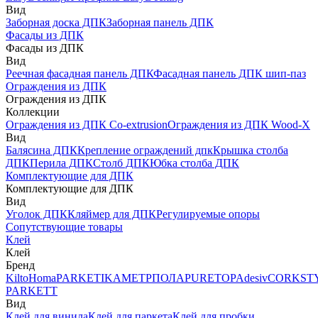
Вид
Заборная доска ДПК
Заборная панель ДПК
Фасады из ДПК
Фасады из ДПК
Вид
Реечная фасадная панель ДПК
Фасадная панель ДПК шип-паз
Ограждения из ДПК
Ограждения из ДПК
Коллекции
Ограждения из ДПК Co-extrusion
Ограждения из ДПК Wood-X
Вид
Балясина ДПК
Крепление ограждений дпк
Крышка столба
ДПК
Перила ДПК
Столб ДПК
Юбка столба ДПК
Комплектующие для ДПК
Комплектующие для ДПК
Вид
Уголок ДПК
Кляймер для ДПК
Регулируемые опоры
Сопутствующие товары
Клей
Клей
Бренд
Kilto
Homa
PARKETIKA
МЕТРПОЛА
PURETOP
Adesiv
CORKST
PARKETT
Вид
Клей для винила
Клей для паркета
Клей для пробки