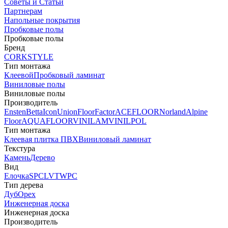
Советы и Статьи
Партнерам
Напольные покрытия
Пробковые полы
Пробковые полы
Бренд
CORKSTYLE
Тип монтажа
Клеевой
Пробковый ламинат
Виниловые полы
Виниловые полы
Производитель
Ensten
Betta
Icon
Union
FloorFactor
ACEFLOOR
Norland
Alpine
Floor
AQUAFLOOR
VINILAM
VINILPOL
Тип монтажа
Клеевая плитка ПВХ
Виниловый ламинат
Текстура
Камень
Дерево
Вид
Елочка
SPC
LVT
WPC
Тип дерева
Дуб
Орех
Инженерная доска
Инженерная доска
Производитель