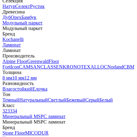
Селекция
Натур
Селект
Рустик
Древесина
Дуб
Орех
Бамбук
Модульный паркет
Модульный паркет
Бренд
Kochanelli
Ламинат
Ламинат
Производитель
Alpine Floor
Greenwald
Floor
Fort
Icon
CAMSAN
CLASSEN
KRONOTEX
ALLOC
Norland
CBM
Толщина
8 мм
10 мм
12 мм
Разновидность
Влагостойкий
Елочка
Тон
Темный
Натуральный
Светлый
Бежевый
Серый
Белый
Класс
32
33
34
Минеральный MSPC ламинат
Минеральный MSPC ламинат
Бренд
Stone Floor
MICODUR