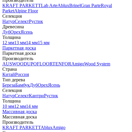
Производитель
KRAFT PARKETT
Lab Arte
Ablux
Brinel
Gran Parte
Royal
Parket
Alpine Floor
Селекция
Натур
Селект
Рустик
Древесина
Дуб
Орех
Ясень
Толщина
12 мм
13 мм
14 мм
15 мм
Паркетная доска
Паркетная доска
Производитель
AUSWOOD
UPOFLOOR
TENFOR
Amigo
Wood System
Страна
Китай
Россия
Тип дерева
Береза
Бамбук
Дуб
Орех
Ясень
Селекция
Натур
Селект
Кантри
Рустик
Толщина
10 мм
12 мм
14 мм
Массивная доска
Массивная доска
Производитель
KRAFT PARKETT
Ablux
Amigo