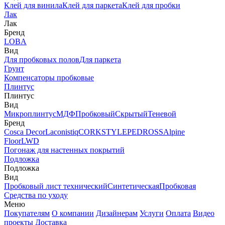
Клей для винила
Клей для паркета
Клей для пробки
Лак
Лак
Бренд
LOBA
Вид
Для пробковых полов
Для паркета
Грунт
Компенсаторы пробковые
Плинтус
Плинтус
Вид
Микроплинтус
МДФ
Пробковый
Скрытый
Теневой
Бренд
Cosca Decor
Laconistiq
CORKSTYLE
PEDROSS
Alpine
Floor
LWD
Погонаж для настенных покрытий
Подложка
Подложка
Вид
Пробковый лист технический
Синтетическая
Пробковая
Средства по уходу
Меню
Покупателям
О компании
Дизайнерам
Услуги
Оплата
Видео
проекты
Доставка