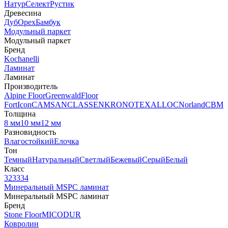
Натур
Селект
Рустик
Древесина
Дуб
Орех
Бамбук
Модульный паркет
Модульный паркет
Бренд
Kochanelli
Ламинат
Ламинат
Производитель
Alpine Floor
Greenwald
Floor
Fort
Icon
CAMSAN
CLASSEN
KRONOTEX
ALLOC
Norland
CBM
Толщина
8 мм
10 мм
12 мм
Разновидность
Влагостойкий
Елочка
Тон
Темный
Натуральный
Светлый
Бежевый
Серый
Белый
Класс
32
33
34
Минеральный MSPC ламинат
Минеральный MSPC ламинат
Бренд
Stone Floor
MICODUR
Ковролин