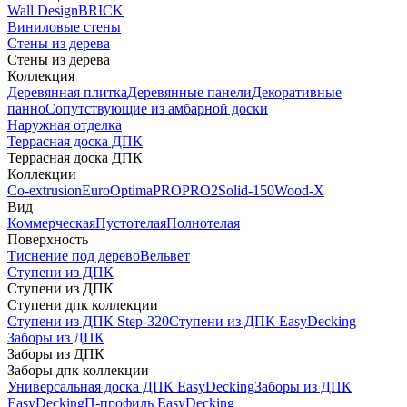
Wall Design
BRICK
Виниловые стены
Стены из дерева
Стены из дерева
Коллекция
Деревянная плитка
Деревянные панели
Декоративные
панно
Сопутствующие из амбарной доски
Наружная отделка
Террасная доска ДПК
Террасная доска ДПК
Коллекции
Co-extrusion
Euro
Optima
PRO
PRO2
Solid-150
Wood-X
Вид
Коммерческая
Пустотелая
Полнотелая
Поверхность
Тиснение под дерево
Вельвет
Ступени из ДПК
Ступени из ДПК
Ступени дпк коллекции
Ступени из ДПК Step-320
Ступени из ДПК EasyDecking
Заборы из ДПК
Заборы из ДПК
Заборы дпк коллекции
Универсальная доска ДПК EasyDecking
Заборы из ДПК
EasyDecking
П-профиль EasyDecking