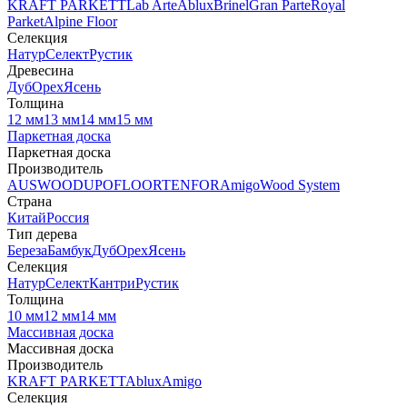
KRAFT PARKETT
Lab Arte
Ablux
Brinel
Gran Parte
Royal
Parket
Alpine Floor
Селекция
Натур
Селект
Рустик
Древесина
Дуб
Орех
Ясень
Толщина
12 мм
13 мм
14 мм
15 мм
Паркетная доска
Паркетная доска
Производитель
AUSWOOD
UPOFLOOR
TENFOR
Amigo
Wood System
Страна
Китай
Россия
Тип дерева
Береза
Бамбук
Дуб
Орех
Ясень
Селекция
Натур
Селект
Кантри
Рустик
Толщина
10 мм
12 мм
14 мм
Массивная доска
Массивная доска
Производитель
KRAFT PARKETT
Ablux
Amigo
Селекция