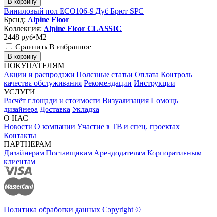
В корзину
Виниловый пол ЕСО106-9 Дуб Брют SPC
Бренд:
Alpine Floor
Коллекция:
Alpine Floor CLASSIC
2448
руб•M2
Сравнить
В избранное
В корзину
ПОКУПАТЕЛЯМ
Акции и распродажи
Полезные статьи
Оплата
Контроль
качества обслуживания
Рекомендации
Инструкции
УСЛУГИ
Расчёт площади и стоимости
Визуализация
Помощь
дизайнера
Доставка
Укладка
О НАС
Новости
О компании
Участие в ТВ и спец. проектах
Контакты
ПАРТНЕРАМ
Дизайнерам
Поставщикам
Арендодателям
Корпоративным
клиентам
Политика обработки данных Copyright ©