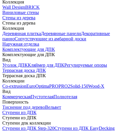
Коллекция
Wall Design
BRICK
Виниловые стены
Стены из дерева
Стены из дерева
Коллекция
Деревянная плитка
Деревянные панели
Декоративные
панно
Сопутствующие из амбарной доски
Наружная отделка
Комплектующие для ДПК
Комплектующие для ДПК
Вид
Уголок ДПК
Кляймер для ДПК
Регулируемые опоры
Террасная доска ДПК
Террасная доска ДПК
Коллекции
Co-extrusion
Euro
Optima
PRO
PRO2
Solid-150
Wood-X
Вид
Коммерческая
Пустотелая
Полнотелая
Поверхность
Тиснение под дерево
Вельвет
Ступени из ДПК
Ступени из ДПК
Ступени дпк коллекции
Ступени из ДПК Step-320
Ступени из ДПК EasyDecking