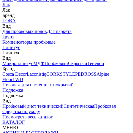
Лак
Лак
Бренд
LOBA
Вид
Для пробковых полов
Для паркета
Грунт
Компенсаторы пробковые
Плинтус
Плинтус
Вид
Микроплинтус
МДФ
Пробковый
Скрытый
Теневой
Бренд
Cosca Decor
Laconistiq
CORKSTYLE
PEDROSS
Alpine
Floor
LWD
Погонаж для настенных покрытий
Подложка
Подложка
Вид
Пробковый лист технический
Синтетическая
Пробковая
Средства по уходу
Посмотреть весь каталог
КАТАЛОГ
МЕНЮ
АКЦИИ И РАСПРОДАЖИ