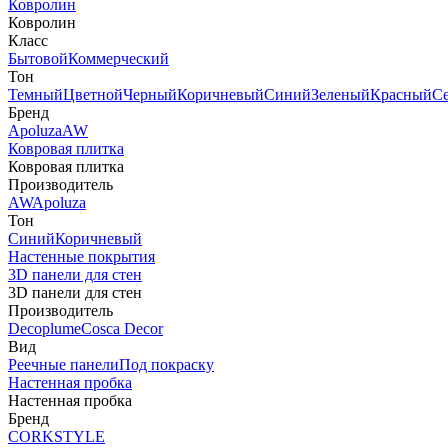
Ковролин
Ковролин
Класс
Бытовой
Коммерческий
Тон
Темный
Цветной
Черный
Коричневый
Синий
Зеленый
Красный
С
Бренд
Apoluza
AW
Ковровая плитка
Ковровая плитка
Производитель
AW
Apoluza
Тон
Синий
Коричневый
Настенные покрытия
3D панели для стен
3D панели для стен
Производитель
Decoplume
Cosca Decor
Вид
Реечные панели
Под покраску
Настенная пробка
Настенная пробка
Бренд
CORKSTYLE