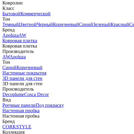
Ковролин
Класс
Бытовой
Коммерческий
Тон
Темный
Цветной
Черный
Коричневый
Синий
Зеленый
Красный
С
Бренд
Apoluza
AW
Ковровая плитка
Ковровая плитка
Производитель
AW
Apoluza
Тон
Синий
Коричневый
Настенные покрытия
3D панели для стен
3D панели для стен
Производитель
Decoplume
Cosca Decor
Вид
Реечные панели
Под покраску
Настенная пробка
Настенная пробка
Бренд
CORKSTYLE
Коллекция