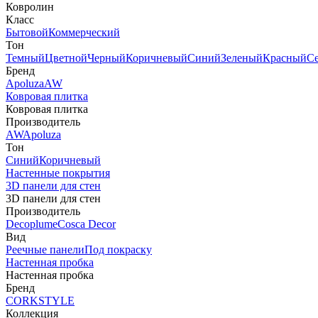
Ковролин
Класс
Бытовой
Коммерческий
Тон
Темный
Цветной
Черный
Коричневый
Синий
Зеленый
Красный
С
Бренд
Apoluza
AW
Ковровая плитка
Ковровая плитка
Производитель
AW
Apoluza
Тон
Синий
Коричневый
Настенные покрытия
3D панели для стен
3D панели для стен
Производитель
Decoplume
Cosca Decor
Вид
Реечные панели
Под покраску
Настенная пробка
Настенная пробка
Бренд
CORKSTYLE
Коллекция