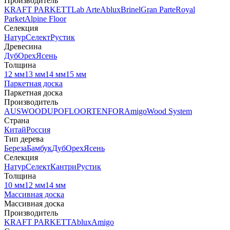
Производитель
KRAFT PARKETT
Lab Arte
Ablux
Brinel
Gran Parte
Royal
Parket
Alpine Floor
Селекция
Натур
Селект
Рустик
Древесина
Дуб
Орех
Ясень
Толщина
12 мм
13 мм
14 мм
15 мм
Паркетная доска
Паркетная доска
Производитель
AUSWOOD
UPOFLOOR
TENFOR
Amigo
Wood System
Страна
Китай
Россия
Тип дерева
Береза
Бамбук
Дуб
Орех
Ясень
Селекция
Натур
Селект
Кантри
Рустик
Толщина
10 мм
12 мм
14 мм
Массивная доска
Массивная доска
Производитель
KRAFT PARKETT
Ablux
Amigo