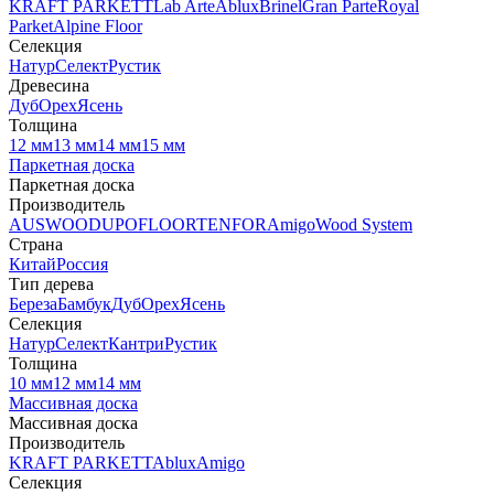
KRAFT PARKETT
Lab Arte
Ablux
Brinel
Gran Parte
Royal
Parket
Alpine Floor
Селекция
Натур
Селект
Рустик
Древесина
Дуб
Орех
Ясень
Толщина
12 мм
13 мм
14 мм
15 мм
Паркетная доска
Паркетная доска
Производитель
AUSWOOD
UPOFLOOR
TENFOR
Amigo
Wood System
Страна
Китай
Россия
Тип дерева
Береза
Бамбук
Дуб
Орех
Ясень
Селекция
Натур
Селект
Кантри
Рустик
Толщина
10 мм
12 мм
14 мм
Массивная доска
Массивная доска
Производитель
KRAFT PARKETT
Ablux
Amigo
Селекция