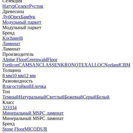
Селекция
Натур
Селект
Рустик
Древесина
Дуб
Орех
Бамбук
Модульный паркет
Модульный паркет
Бренд
Kochanelli
Ламинат
Ламинат
Производитель
Alpine Floor
Greenwald
Floor
Fort
Icon
CAMSAN
CLASSEN
KRONOTEX
ALLOC
Norland
CBM
Толщина
8 мм
10 мм
12 мм
Разновидность
Влагостойкий
Елочка
Тон
Темный
Натуральный
Светлый
Бежевый
Серый
Белый
Класс
32
33
34
Минеральный MSPC ламинат
Минеральный MSPC ламинат
Бренд
Stone Floor
MICODUR