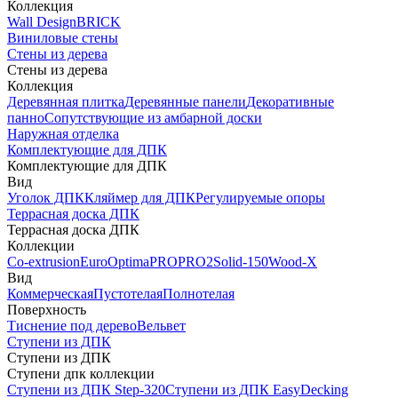
Коллекция
Wall Design
BRICK
Виниловые стены
Стены из дерева
Стены из дерева
Коллекция
Деревянная плитка
Деревянные панели
Декоративные
панно
Сопутствующие из амбарной доски
Наружная отделка
Комплектующие для ДПК
Комплектующие для ДПК
Вид
Уголок ДПК
Кляймер для ДПК
Регулируемые опоры
Террасная доска ДПК
Террасная доска ДПК
Коллекции
Co-extrusion
Euro
Optima
PRO
PRO2
Solid-150
Wood-X
Вид
Коммерческая
Пустотелая
Полнотелая
Поверхность
Тиснение под дерево
Вельвет
Ступени из ДПК
Ступени из ДПК
Ступени дпк коллекции
Ступени из ДПК Step-320
Ступени из ДПК EasyDecking