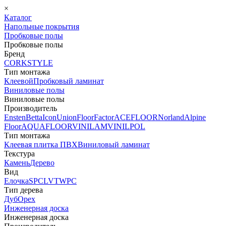
×
Каталог
Напольные покрытия
Пробковые полы
Пробковые полы
Бренд
CORKSTYLE
Тип монтажа
Клеевой
Пробковый ламинат
Виниловые полы
Виниловые полы
Производитель
Ensten
Betta
Icon
Union
FloorFactor
ACEFLOOR
Norland
Alpine
Floor
AQUAFLOOR
VINILAM
VINILPOL
Тип монтажа
Клеевая плитка ПВХ
Виниловый ламинат
Текстура
Камень
Дерево
Вид
Елочка
SPC
LVT
WPC
Тип дерева
Дуб
Орех
Инженерная доска
Инженерная доска