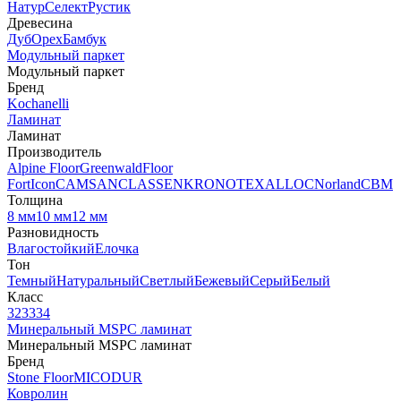
Натур
Селект
Рустик
Древесина
Дуб
Орех
Бамбук
Модульный паркет
Модульный паркет
Бренд
Kochanelli
Ламинат
Ламинат
Производитель
Alpine Floor
Greenwald
Floor
Fort
Icon
CAMSAN
CLASSEN
KRONOTEX
ALLOC
Norland
CBM
Толщина
8 мм
10 мм
12 мм
Разновидность
Влагостойкий
Елочка
Тон
Темный
Натуральный
Светлый
Бежевый
Серый
Белый
Класс
32
33
34
Минеральный MSPC ламинат
Минеральный MSPC ламинат
Бренд
Stone Floor
MICODUR
Ковролин