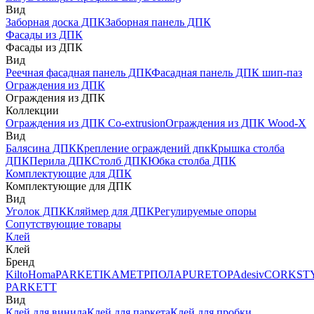
Вид
Заборная доска ДПК
Заборная панель ДПК
Фасады из ДПК
Фасады из ДПК
Вид
Реечная фасадная панель ДПК
Фасадная панель ДПК шип-паз
Ограждения из ДПК
Ограждения из ДПК
Коллекции
Ограждения из ДПК Co-extrusion
Ограждения из ДПК Wood-X
Вид
Балясина ДПК
Крепление ограждений дпк
Крышка столба
ДПК
Перила ДПК
Столб ДПК
Юбка столба ДПК
Комплектующие для ДПК
Комплектующие для ДПК
Вид
Уголок ДПК
Кляймер для ДПК
Регулируемые опоры
Сопутствующие товары
Клей
Клей
Бренд
Kilto
Homa
PARKETIKA
МЕТРПОЛА
PURETOP
Adesiv
CORKST
PARKETT
Вид
Клей для винила
Клей для паркета
Клей для пробки