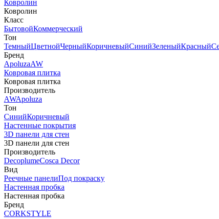
Ковролин
Ковролин
Класс
Бытовой
Коммерческий
Тон
Темный
Цветной
Черный
Коричневый
Синий
Зеленый
Красный
С
Бренд
Apoluza
AW
Ковровая плитка
Ковровая плитка
Производитель
AW
Apoluza
Тон
Синий
Коричневый
Настенные покрытия
3D панели для стен
3D панели для стен
Производитель
Decoplume
Cosca Decor
Вид
Реечные панели
Под покраску
Настенная пробка
Настенная пробка
Бренд
CORKSTYLE