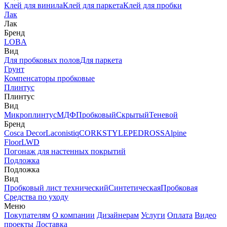
Клей для винила
Клей для паркета
Клей для пробки
Лак
Лак
Бренд
LOBA
Вид
Для пробковых полов
Для паркета
Грунт
Компенсаторы пробковые
Плинтус
Плинтус
Вид
Микроплинтус
МДФ
Пробковый
Скрытый
Теневой
Бренд
Cosca Decor
Laconistiq
CORKSTYLE
PEDROSS
Alpine
Floor
LWD
Погонаж для настенных покрытий
Подложка
Подложка
Вид
Пробковый лист технический
Синтетическая
Пробковая
Средства по уходу
Меню
Покупателям
О компании
Дизайнерам
Услуги
Оплата
Видео
проекты
Доставка