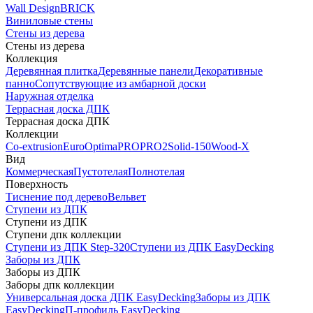
Wall Design
BRICK
Виниловые стены
Стены из дерева
Стены из дерева
Коллекция
Деревянная плитка
Деревянные панели
Декоративные
панно
Сопутствующие из амбарной доски
Наружная отделка
Террасная доска ДПК
Террасная доска ДПК
Коллекции
Co-extrusion
Euro
Optima
PRO
PRO2
Solid-150
Wood-X
Вид
Коммерческая
Пустотелая
Полнотелая
Поверхность
Тиснение под дерево
Вельвет
Ступени из ДПК
Ступени из ДПК
Ступени дпк коллекции
Ступени из ДПК Step-320
Ступени из ДПК EasyDecking
Заборы из ДПК
Заборы из ДПК
Заборы дпк коллекции
Универсальная доска ДПК EasyDecking
Заборы из ДПК
EasyDecking
П-профиль EasyDecking