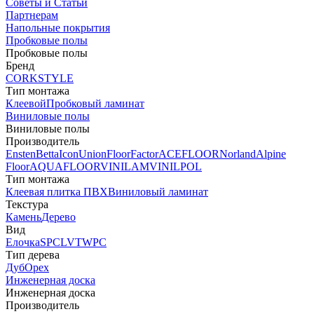
Советы и Статьи
Партнерам
Напольные покрытия
Пробковые полы
Пробковые полы
Бренд
CORKSTYLE
Тип монтажа
Клеевой
Пробковый ламинат
Виниловые полы
Виниловые полы
Производитель
Ensten
Betta
Icon
Union
FloorFactor
ACEFLOOR
Norland
Alpine
Floor
AQUAFLOOR
VINILAM
VINILPOL
Тип монтажа
Клеевая плитка ПВХ
Виниловый ламинат
Текстура
Камень
Дерево
Вид
Елочка
SPC
LVT
WPC
Тип дерева
Дуб
Орех
Инженерная доска
Инженерная доска
Производитель