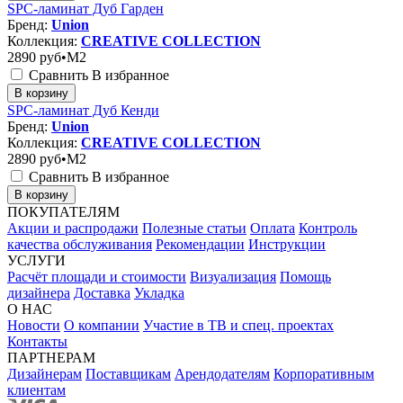
SPC-ламинат Дуб Гарден
Бренд:
Union
Коллекция:
CREATIVE COLLECTION
2890
руб•M2
Сравнить
В избранное
В корзину
SPC-ламинат Дуб Кенди
Бренд:
Union
Коллекция:
CREATIVE COLLECTION
2890
руб•M2
Сравнить
В избранное
В корзину
ПОКУПАТЕЛЯМ
Акции и распродажи
Полезные статьи
Оплата
Контроль
качества обслуживания
Рекомендации
Инструкции
УСЛУГИ
Расчёт площади и стоимости
Визуализация
Помощь
дизайнера
Доставка
Укладка
О НАС
Новости
О компании
Участие в ТВ и спец. проектах
Контакты
ПАРТНЕРАМ
Дизайнерам
Поставщикам
Арендодателям
Корпоративным
клиентам