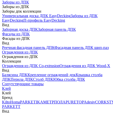
Заборы из ДПК
Заборы из ДПК
Заборы дпк коллекции
Универсальная доска ДПК EasyDecking
Заборы из ДПК
EasyDecking
П-профиль EasyDecking
Вид
Заборная доска ДПК
Заборная панель ДПК
Фасады из ДПК
Фасады из ДПК
Вид
Реечная фасадная панель ДПК
Фасадная панель ДПК шип-паз
Ограждения из ДПК
Ограждения из ДПК
Коллекции
Ограждения из ДПК Co-extrusion
Ограждения из ДПК Wood-X
Вид
Балясина ДПК
Крепление ограждений дпк
Крышка столба
ДПК
Перила ДПК
Столб ДПК
Юбка столба ДПК
Сопутствующие товары
Клей
Клей
Бренд
Kilto
Homa
PARKETIKA
МЕТРПОЛА
PURETOP
Adesiv
CORKST
PARKETT
Вид