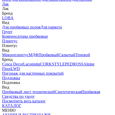
Лак
Лак
Бренд
LOBA
Вид
Для пробковых полов
Для паркета
Грунт
Компенсаторы пробковые
Плинтус
Плинтус
Вид
Микроплинтус
МДФ
Пробковый
Скрытый
Теневой
Бренд
Cosca Decor
Laconistiq
CORKSTYLE
PEDROSS
Alpine
Floor
LWD
Погонаж для настенных покрытий
Подложка
Подложка
Вид
Пробковый лист технический
Синтетическая
Пробковая
Средства по уходу
Посмотреть весь каталог
КАТАЛОГ
МЕНЮ
АКЦИИ И РАСПРОДАЖИ