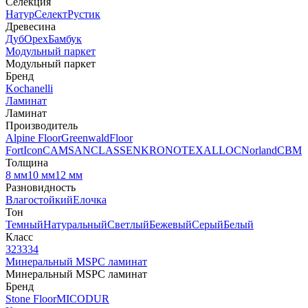
Селекция
Натур
Селект
Рустик
Древесина
Дуб
Орех
Бамбук
Модульный паркет
Модульный паркет
Бренд
Kochanelli
Ламинат
Ламинат
Производитель
Alpine Floor
Greenwald
Floor
Fort
Icon
CAMSAN
CLASSEN
KRONOTEX
ALLOC
Norland
CBM
Толщина
8 мм
10 мм
12 мм
Разновидность
Влагостойкий
Елочка
Тон
Темный
Натуральный
Светлый
Бежевый
Серый
Белый
Класс
32
33
34
Минеральный MSPC ламинат
Минеральный MSPC ламинат
Бренд
Stone Floor
MICODUR