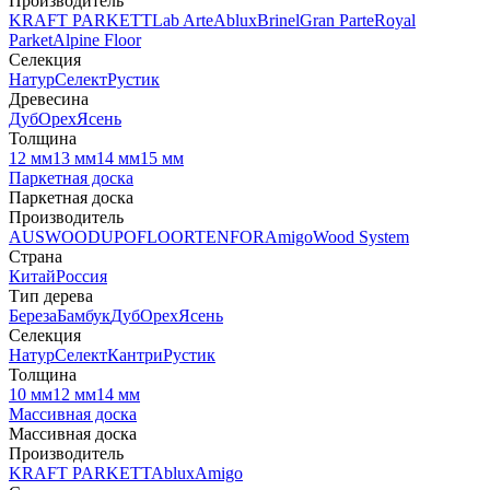
Производитель
KRAFT PARKETT
Lab Arte
Ablux
Brinel
Gran Parte
Royal
Parket
Alpine Floor
Селекция
Натур
Селект
Рустик
Древесина
Дуб
Орех
Ясень
Толщина
12 мм
13 мм
14 мм
15 мм
Паркетная доска
Паркетная доска
Производитель
AUSWOOD
UPOFLOOR
TENFOR
Amigo
Wood System
Страна
Китай
Россия
Тип дерева
Береза
Бамбук
Дуб
Орех
Ясень
Селекция
Натур
Селект
Кантри
Рустик
Толщина
10 мм
12 мм
14 мм
Массивная доска
Массивная доска
Производитель
KRAFT PARKETT
Ablux
Amigo