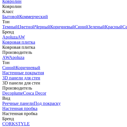
Ковролин
Ковролин
Класс
Бытовой
Коммерческий
Тон
Темный
Цветной
Черный
Коричневый
Синий
Зеленый
Красный
С
Бренд
Apoluza
AW
Ковровая плитка
Ковровая плитка
Производитель
AW
Apoluza
Тон
Синий
Коричневый
Настенные покрытия
3D панели для стен
3D панели для стен
Производитель
Decoplume
Cosca Decor
Вид
Реечные панели
Под покраску
Настенная пробка
Настенная пробка
Бренд
CORKSTYLE