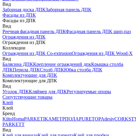
Вид
Заборная доска ДПК
Заборная панель ДПК
Фасады из ДПК
Фасады из ДПК
Вид
Реечная фасадная панель ДПК
Фасадная панель ДПК шип-паз
Ограждения из ДПК
Ограждения из ДПК
Коллекции
Ограждения из ДПК Co-extrusion
Ограждения из ДПК Wood-X
Вид
Балясина ДПК
Крепление ограждений дпк
Крышка столба
ДПК
Перила ДПК
Столб ДПК
Юбка столба ДПК
Комплектующие для ДПК
Комплектующие для ДПК
Вид
Уголок ДПК
Кляймер для ДПК
Регулируемые опоры
Сопутствующие товары
Клей
Клей
Бренд
Kilto
Homa
PARKETIKA
МЕТРПОЛА
PURETOP
Adesiv
CORKST
PARKETT
Вид
Клей для винила
Клей для паркета
Клей для пробки