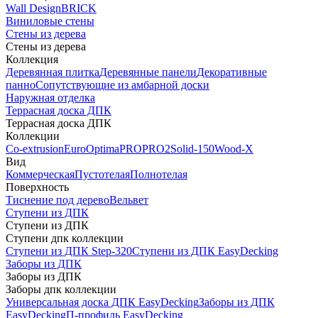
Wall Design
BRICK
Виниловые стены
Стены из дерева
Стены из дерева
Коллекция
Деревянная плитка
Деревянные панели
Декоративные
панно
Сопутствующие из амбарной доски
Наружная отделка
Террасная доска ДПК
Террасная доска ДПК
Коллекции
Co-extrusion
Euro
Optima
PRO
PRO2
Solid-150
Wood-X
Вид
Коммерческая
Пустотелая
Полнотелая
Поверхность
Тиснение под дерево
Вельвет
Ступени из ДПК
Ступени из ДПК
Ступени дпк коллекции
Ступени из ДПК Step-320
Ступени из ДПК EasyDecking
Заборы из ДПК
Заборы из ДПК
Заборы дпк коллекции
Универсальная доска ДПК EasyDecking
Заборы из ДПК
EasyDecking
П-профиль EasyDecking