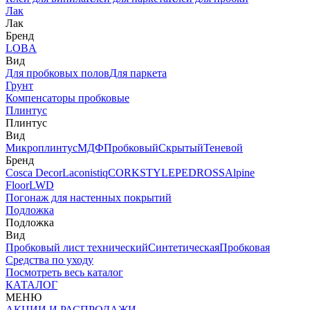
Лак
Лак
Бренд
LOBA
Вид
Для пробковых полов
Для паркета
Грунт
Компенсаторы пробковые
Плинтус
Плинтус
Вид
Микроплинтус
МДФ
Пробковый
Скрытый
Теневой
Бренд
Cosca Decor
Laconistiq
CORKSTYLE
PEDROSS
Alpine
Floor
LWD
Погонаж для настенных покрытий
Подложка
Подложка
Вид
Пробковый лист технический
Синтетическая
Пробковая
Средства по уходу
Посмотреть весь каталог
КАТАЛОГ
МЕНЮ
АКЦИИ И РАСПРОДАЖИ