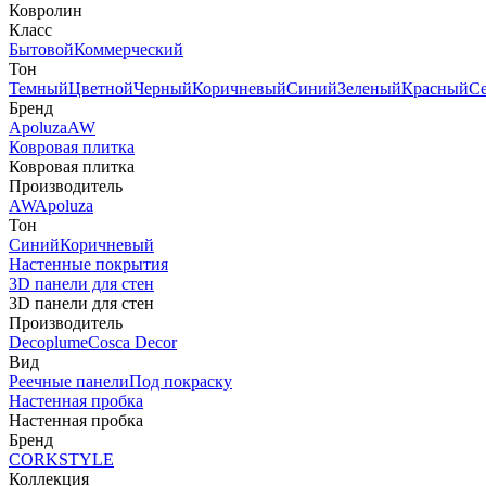
Ковролин
Класс
Бытовой
Коммерческий
Тон
Темный
Цветной
Черный
Коричневый
Синий
Зеленый
Красный
С
Бренд
Apoluza
AW
Ковровая плитка
Ковровая плитка
Производитель
AW
Apoluza
Тон
Синий
Коричневый
Настенные покрытия
3D панели для стен
3D панели для стен
Производитель
Decoplume
Cosca Decor
Вид
Реечные панели
Под покраску
Настенная пробка
Настенная пробка
Бренд
CORKSTYLE
Коллекция