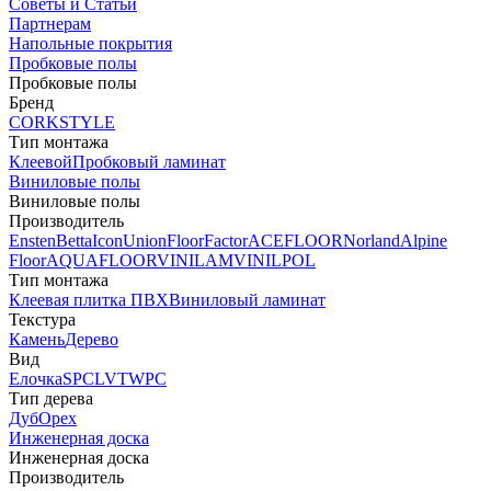
Советы и Статьи
Партнерам
Напольные покрытия
Пробковые полы
Пробковые полы
Бренд
CORKSTYLE
Тип монтажа
Клеевой
Пробковый ламинат
Виниловые полы
Виниловые полы
Производитель
Ensten
Betta
Icon
Union
FloorFactor
ACEFLOOR
Norland
Alpine
Floor
AQUAFLOOR
VINILAM
VINILPOL
Тип монтажа
Клеевая плитка ПВХ
Виниловый ламинат
Текстура
Камень
Дерево
Вид
Елочка
SPC
LVT
WPC
Тип дерева
Дуб
Орех
Инженерная доска
Инженерная доска
Производитель