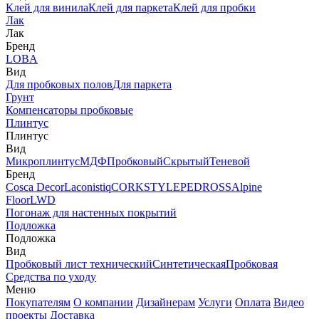
Клей для винила
Клей для паркета
Клей для пробки
Лак
Лак
Бренд
LOBA
Вид
Для пробковых полов
Для паркета
Грунт
Компенсаторы пробковые
Плинтус
Плинтус
Вид
Микроплинтус
МДФ
Пробковый
Скрытый
Теневой
Бренд
Cosca Decor
Laconistiq
CORKSTYLE
PEDROSS
Alpine
Floor
LWD
Погонаж для настенных покрытий
Подложка
Подложка
Вид
Пробковый лист технический
Синтетическая
Пробковая
Средства по уходу
Меню
Покупателям
О компании
Дизайнерам
Услуги
Оплата
Видео
проекты
Доставка