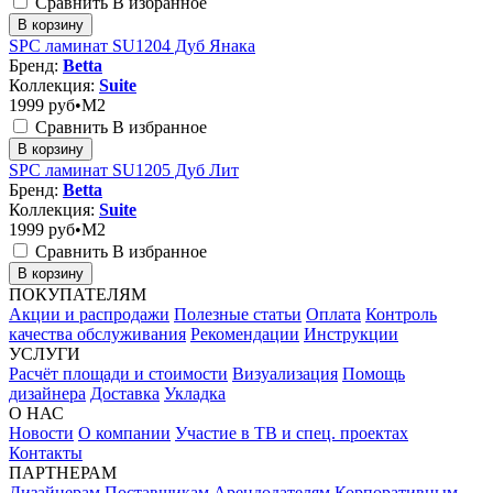
Сравнить
В избранное
В корзину
SPC ламинат SU1204 Дуб Янака
Бренд:
Betta
Коллекция:
Suite
1999
руб•M2
Сравнить
В избранное
В корзину
SPC ламинат SU1205 Дуб Лит
Бренд:
Betta
Коллекция:
Suite
1999
руб•M2
Сравнить
В избранное
В корзину
ПОКУПАТЕЛЯМ
Акции и распродажи
Полезные статьи
Оплата
Контроль
качества обслуживания
Рекомендации
Инструкции
УСЛУГИ
Расчёт площади и стоимости
Визуализация
Помощь
дизайнера
Доставка
Укладка
О НАС
Новости
О компании
Участие в ТВ и спец. проектах
Контакты
ПАРТНЕРАМ
Дизайнерам
Поставщикам
Арендодателям
Корпоративным