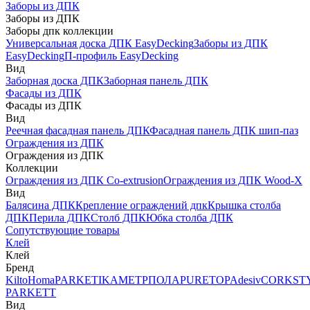
Заборы из ДПК
Заборы из ДПК
Заборы дпк коллекции
Универсальная доска ДПК EasyDecking
Заборы из ДПК
EasyDecking
П-профиль EasyDecking
Вид
Заборная доска ДПК
Заборная панель ДПК
Фасады из ДПК
Фасады из ДПК
Вид
Реечная фасадная панель ДПК
Фасадная панель ДПК шип-паз
Ограждения из ДПК
Ограждения из ДПК
Коллекции
Ограждения из ДПК Co-extrusion
Ограждения из ДПК Wood-X
Вид
Балясина ДПК
Крепление ограждений дпк
Крышка столба
ДПК
Перила ДПК
Столб ДПК
Юбка столба ДПК
Сопутствующие товары
Клей
Клей
Бренд
Kilto
Homa
PARKETIKA
МЕТРПОЛА
PURETOP
Adesiv
CORKST
PARKETT
Вид