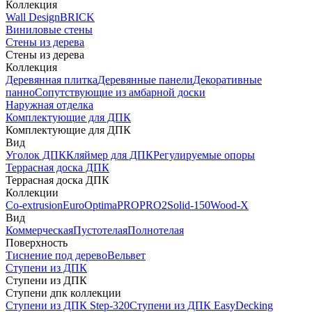
Коллекция
Wall Design
BRICK
Виниловые стены
Стены из дерева
Стены из дерева
Коллекция
Деревянная плитка
Деревянные панели
Декоративные
панно
Сопутствующие из амбарной доски
Наружная отделка
Комплектующие для ДПК
Комплектующие для ДПК
Вид
Уголок ДПК
Кляймер для ДПК
Регулируемые опоры
Террасная доска ДПК
Террасная доска ДПК
Коллекции
Co-extrusion
Euro
Optima
PRO
PRO2
Solid-150
Wood-X
Вид
Коммерческая
Пустотелая
Полнотелая
Поверхность
Тиснение под дерево
Вельвет
Ступени из ДПК
Ступени из ДПК
Ступени дпк коллекции
Ступени из ДПК Step-320
Ступени из ДПК EasyDecking