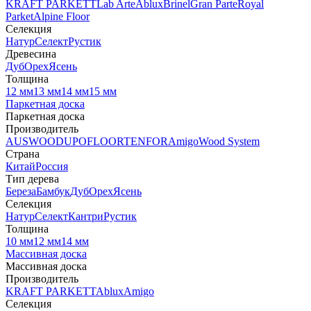
KRAFT PARKETT
Lab Arte
Ablux
Brinel
Gran Parte
Royal
Parket
Alpine Floor
Селекция
Натур
Селект
Рустик
Древесина
Дуб
Орех
Ясень
Толщина
12 мм
13 мм
14 мм
15 мм
Паркетная доска
Паркетная доска
Производитель
AUSWOOD
UPOFLOOR
TENFOR
Amigo
Wood System
Страна
Китай
Россия
Тип дерева
Береза
Бамбук
Дуб
Орех
Ясень
Селекция
Натур
Селект
Кантри
Рустик
Толщина
10 мм
12 мм
14 мм
Массивная доска
Массивная доска
Производитель
KRAFT PARKETT
Ablux
Amigo
Селекция