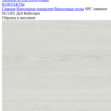
КОНТАКТЫ
Главная
Напольные покрытия
Виниловые полы
SPC ламинат
SU1201 Дуб Кейптаун
Образец в магазине