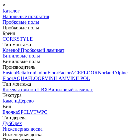
×
Каталог
Напольные покрытия
Пробковые полы
Пробковые полы
Бренд
CORKSTYLE
Тип монтажа
Клеевой
Пробковый ламинат
Виниловые полы
Виниловые полы
Производитель
Ensten
Betta
Icon
Union
FloorFactor
ACEFLOOR
Norland
Alpine
Floor
AQUAFLOOR
VINILAM
VINILPOL
Тип монтажа
Клеевая плитка ПВХ
Виниловый ламинат
Текстура
Камень
Дерево
Вид
Елочка
SPC
LVT
WPC
Тип дерева
Дуб
Орех
Инженерная доска
Инженерная доска