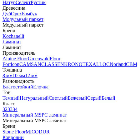
Натур
Селект
Рустик
Древесина
Дуб
Орех
Бамбук
Модульный паркет
Модульный паркет
Бренд
Kochanelli
Ламинат
Ламинат
Производитель
Alpine Floor
Greenwald
Floor
Fort
Icon
CAMSAN
CLASSEN
KRONOTEX
ALLOC
Norland
CBM
Толщина
8 мм
10 мм
12 мм
Разновидность
Влагостойкий
Елочка
Тон
Темный
Натуральный
Светлый
Бежевый
Серый
Белый
Класс
32
33
34
Минеральный MSPC ламинат
Минеральный MSPC ламинат
Бренд
Stone Floor
MICODUR
Ковролин