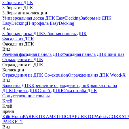
Заборы из ДПК
Заборы из ДПК
Заборы дпк коллекции
Универсальная доска ДПК EasyDecking
Заборы из ДПК
EasyDecking
П-профиль EasyDecking
Вид
Заборная доска ДПК
Заборная панель ДПК
Фасады из ДПК
Фасады из ДПК
Вид
Реечная фасадная панель ДПК
Фасадная панель ДПК шип-паз
Ограждения из ДПК
Ограждения из ДПК
Коллекции
Ограждения из ДПК Co-extrusion
Ограждения из ДПК Wood-X
Вид
Балясина ДПК
Крепление ограждений дпк
Крышка столба
ДПК
Перила ДПК
Столб ДПК
Юбка столба ДПК
Сопутствующие товары
Клей
Клей
Бренд
Kilto
Homa
PARKETIKA
МЕТРПОЛА
PURETOP
Adesiv
CORKST
PARKETT
Вид