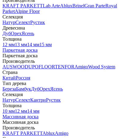
Производитель
KRAFT PARKETT
Lab Arte
Ablux
Brinel
Gran Parte
Royal
Parket
Alpine Floor
Селекция
Натур
Селект
Рустик
Древесина
Дуб
Орех
Ясень
Толщина
12 мм
13 мм
14 мм
15 мм
Паркетная доска
Паркетная доска
Производитель
AUSWOOD
UPOFLOOR
TENFOR
Amigo
Wood System
Страна
Китай
Россия
Тип дерева
Береза
Бамбук
Дуб
Орех
Ясень
Селекция
Натур
Селект
Кантри
Рустик
Толщина
10 мм
12 мм
14 мм
Массивная доска
Массивная доска
Производитель
KRAFT PARKETT
Ablux
Amigo