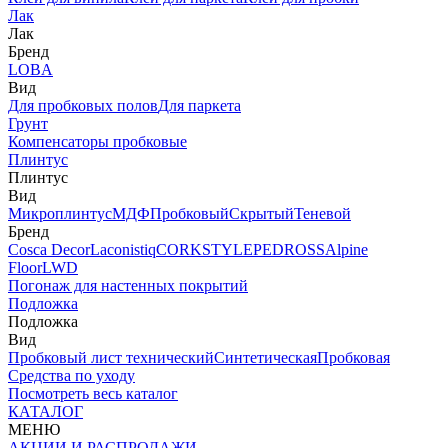
Лак
Лак
Бренд
LOBA
Вид
Для пробковых полов
Для паркета
Грунт
Компенсаторы пробковые
Плинтус
Плинтус
Вид
Микроплинтус
МДФ
Пробковый
Скрытый
Теневой
Бренд
Cosca Decor
Laconistiq
CORKSTYLE
PEDROSS
Alpine
Floor
LWD
Погонаж для настенных покрытий
Подложка
Подложка
Вид
Пробковый лист технический
Синтетическая
Пробковая
Средства по уходу
Посмотреть весь каталог
КАТАЛОГ
МЕНЮ
АКЦИИ И РАСПРОДАЖИ