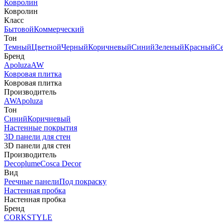
Ковролин
Ковролин
Класс
Бытовой
Коммерческий
Тон
Темный
Цветной
Черный
Коричневый
Синий
Зеленый
Красный
С
Бренд
Apoluza
AW
Ковровая плитка
Ковровая плитка
Производитель
AW
Apoluza
Тон
Синий
Коричневый
Настенные покрытия
3D панели для стен
3D панели для стен
Производитель
Decoplume
Cosca Decor
Вид
Реечные панели
Под покраску
Настенная пробка
Настенная пробка
Бренд
CORKSTYLE