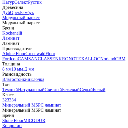
Натур
Селект
Рустик
Древесина
Дуб
Орех
Бамбук
Модульный паркет
Модульный паркет
Бренд
Kochanelli
Ламинат
Ламинат
Производитель
Alpine Floor
Greenwald
Floor
Fort
Icon
CAMSAN
CLASSEN
KRONOTEX
ALLOC
Norland
CBM
Толщина
8 мм
10 мм
12 мм
Разновидность
Влагостойкий
Елочка
Тон
Темный
Натуральный
Светлый
Бежевый
Серый
Белый
Класс
32
33
34
Минеральный MSPC ламинат
Минеральный MSPC ламинат
Бренд
Stone Floor
MICODUR
Ковролин