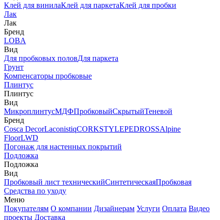
Клей для винила
Клей для паркета
Клей для пробки
Лак
Лак
Бренд
LOBA
Вид
Для пробковых полов
Для паркета
Грунт
Компенсаторы пробковые
Плинтус
Плинтус
Вид
Микроплинтус
МДФ
Пробковый
Скрытый
Теневой
Бренд
Cosca Decor
Laconistiq
CORKSTYLE
PEDROSS
Alpine
Floor
LWD
Погонаж для настенных покрытий
Подложка
Подложка
Вид
Пробковый лист технический
Синтетическая
Пробковая
Средства по уходу
Меню
Покупателям
О компании
Дизайнерам
Услуги
Оплата
Видео
проекты
Доставка