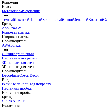
Ковролин
Класс
Бытовой
Коммерческий
Тон
Темный
Цветной
Черный
Коричневый
Синий
Зеленый
Красный
С
Бренд
Apoluza
AW
Ковровая плитка
Ковровая плитка
Производитель
AW
Apoluza
Тон
Синий
Коричневый
Настенные покрытия
3D панели для стен
3D панели для стен
Производитель
Decoplume
Cosca Decor
Вид
Реечные панели
Под покраску
Настенная пробка
Настенная пробка
Бренд
CORKSTYLE
Коллекция