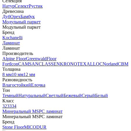
Селекция
Натур
Селект
Рустик
Древесина
Дуб
Орех
Бамбук
Модульный паркет
Модульный паркет
Бренд
Kochanelli
Ламинат
Ламинат
Производитель
Alpine Floor
Greenwald
Floor
Fort
Icon
CAMSAN
CLASSEN
KRONOTEX
ALLOC
Norland
CBM
Толщина
8 мм
10 мм
12 мм
Разновидность
Влагостойкий
Елочка
Тон
Темный
Натуральный
Светлый
Бежевый
Серый
Белый
Класс
32
33
34
Минеральный MSPC ламинат
Минеральный MSPC ламинат
Бренд
Stone Floor
MICODUR