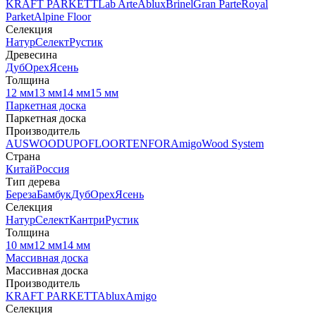
KRAFT PARKETT
Lab Arte
Ablux
Brinel
Gran Parte
Royal
Parket
Alpine Floor
Селекция
Натур
Селект
Рустик
Древесина
Дуб
Орех
Ясень
Толщина
12 мм
13 мм
14 мм
15 мм
Паркетная доска
Паркетная доска
Производитель
AUSWOOD
UPOFLOOR
TENFOR
Amigo
Wood System
Страна
Китай
Россия
Тип дерева
Береза
Бамбук
Дуб
Орех
Ясень
Селекция
Натур
Селект
Кантри
Рустик
Толщина
10 мм
12 мм
14 мм
Массивная доска
Массивная доска
Производитель
KRAFT PARKETT
Ablux
Amigo
Селекция