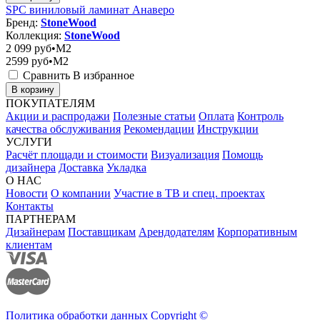
SPC виниловый ламинат Анаверо
Бренд:
StoneWood
Коллекция:
StoneWood
2 099
руб•M2
2599
руб•M2
Сравнить
В избранное
В корзину
ПОКУПАТЕЛЯМ
Акции и распродажи
Полезные статьи
Оплата
Контроль
качества обслуживания
Рекомендации
Инструкции
УСЛУГИ
Расчёт площади и стоимости
Визуализация
Помощь
дизайнера
Доставка
Укладка
О НАС
Новости
О компании
Участие в ТВ и спец. проектах
Контакты
ПАРТНЕРАМ
Дизайнерам
Поставщикам
Арендодателям
Корпоративным
клиентам
Политика обработки данных Copyright ©