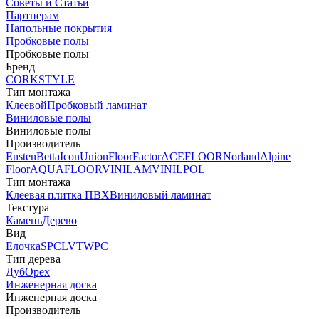
Советы и Статьи
Партнерам
Напольные покрытия
Пробковые полы
Пробковые полы
Бренд
CORKSTYLE
Тип монтажа
Клеевой
Пробковый ламинат
Виниловые полы
Виниловые полы
Производитель
Ensten
Betta
Icon
Union
FloorFactor
ACEFLOOR
Norland
Alpine
Floor
AQUAFLOOR
VINILAM
VINILPOL
Тип монтажа
Клеевая плитка ПВХ
Виниловый ламинат
Текстура
Камень
Дерево
Вид
Елочка
SPC
LVT
WPC
Тип дерева
Дуб
Орех
Инженерная доска
Инженерная доска
Производитель