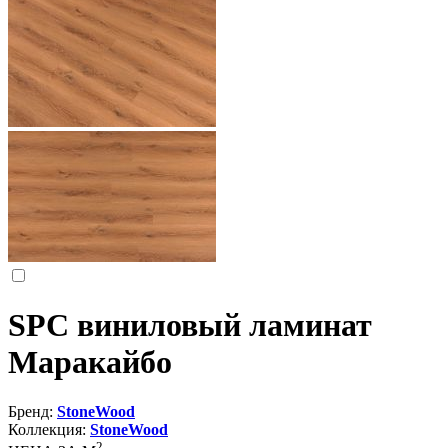
SPC виниловый ламинат
Маракайбо
Бренд:
StoneWood
Коллекция:
StoneWood
2