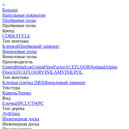
×
Каталог
Напольные покрытия
Пробковые полы
Пробковые полы
Бренд
CORKSTYLE
Тип монтажа
Клеевой
Пробковый ламинат
Виниловые полы
Виниловые полы
Производитель
Ensten
Betta
Icon
Union
FloorFactor
ACEFLOOR
Norland
Alpine
Floor
AQUAFLOOR
VINILAM
VINILPOL
Тип монтажа
Клеевая плитка ПВХ
Виниловый ламинат
Текстура
Камень
Дерево
Вид
Елочка
SPC
LVT
WPC
Тип дерева
Дуб
Орех
Инженерная доска
Инженерная доска