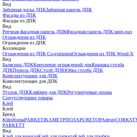
Вид
Заборная доска ДПК
Заборная панель ДПК
Фасады из ДПК
Фасады из ДПК
Вид
Реечная фасадная панель ДПК
Фасадная панель ДПК шип-паз
Ограждения из ДПК
Ограждения из ДПК
Коллекции
Ограждения из ДПК Co-extrusion
Ограждения из ДПК Wood-X
Вид
Балясина ДПК
Крепление ограждений дпк
Крышка столба
ДПК
Перила ДПК
Столб ДПК
Юбка столба ДПК
Комплектующие для ДПК
Комплектующие для ДПК
Вид
Уголок ДПК
Кляймер для ДПК
Регулируемые опоры
Сопутствующие товары
Клей
Клей
Бренд
Kilto
Homa
PARKETIKA
МЕТРПОЛА
PURETOP
Adesiv
CORKST
PARKETT
Вид
Клей для винила
Клей для паркета
Клей для пробки