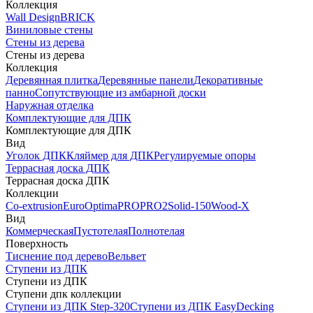
Коллекция
Wall Design
BRICK
Виниловые стены
Стены из дерева
Стены из дерева
Коллекция
Деревянная плитка
Деревянные панели
Декоративные
панно
Сопутствующие из амбарной доски
Наружная отделка
Комплектующие для ДПК
Комплектующие для ДПК
Вид
Уголок ДПК
Кляймер для ДПК
Регулируемые опоры
Террасная доска ДПК
Террасная доска ДПК
Коллекции
Co-extrusion
Euro
Optima
PRO
PRO2
Solid-150
Wood-X
Вид
Коммерческая
Пустотелая
Полнотелая
Поверхность
Тиснение под дерево
Вельвет
Ступени из ДПК
Ступени из ДПК
Ступени дпк коллекции
Ступени из ДПК Step-320
Ступени из ДПК EasyDecking