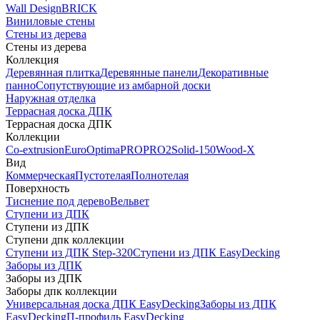
Wall Design
BRICK
Виниловые стены
Стены из дерева
Стены из дерева
Коллекция
Деревянная плитка
Деревянные панели
Декоративные
панно
Сопутствующие из амбарной доски
Наружная отделка
Террасная доска ДПК
Террасная доска ДПК
Коллекции
Co-extrusion
Euro
Optima
PRO
PRO2
Solid-150
Wood-X
Вид
Коммерческая
Пустотелая
Полнотелая
Поверхность
Тиснение под дерево
Вельвет
Ступени из ДПК
Ступени из ДПК
Ступени дпк коллекции
Ступени из ДПК Step-320
Ступени из ДПК EasyDecking
Заборы из ДПК
Заборы из ДПК
Заборы дпк коллекции
Универсальная доска ДПК EasyDecking
Заборы из ДПК
EasyDecking
П-профиль EasyDecking