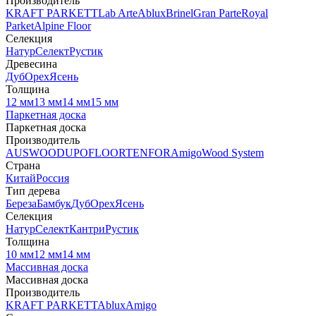
Производитель
KRAFT PARKETT
Lab Arte
Ablux
Brinel
Gran Parte
Royal
Parket
Alpine Floor
Селекция
Натур
Селект
Рустик
Древесина
Дуб
Орех
Ясень
Толщина
12 мм
13 мм
14 мм
15 мм
Паркетная доска
Паркетная доска
Производитель
AUSWOOD
UPOFLOOR
TENFOR
Amigo
Wood System
Страна
Китай
Россия
Тип дерева
Береза
Бамбук
Дуб
Орех
Ясень
Селекция
Натур
Селект
Кантри
Рустик
Толщина
10 мм
12 мм
14 мм
Массивная доска
Массивная доска
Производитель
KRAFT PARKETT
Ablux
Amigo