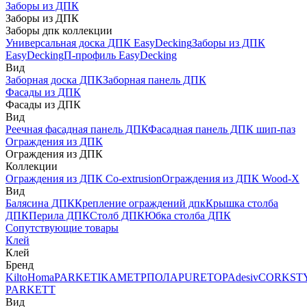
Заборы из ДПК
Заборы из ДПК
Заборы дпк коллекции
Универсальная доска ДПК EasyDecking
Заборы из ДПК
EasyDecking
П-профиль EasyDecking
Вид
Заборная доска ДПК
Заборная панель ДПК
Фасады из ДПК
Фасады из ДПК
Вид
Реечная фасадная панель ДПК
Фасадная панель ДПК шип-паз
Ограждения из ДПК
Ограждения из ДПК
Коллекции
Ограждения из ДПК Co-extrusion
Ограждения из ДПК Wood-X
Вид
Балясина ДПК
Крепление ограждений дпк
Крышка столба
ДПК
Перила ДПК
Столб ДПК
Юбка столба ДПК
Сопутствующие товары
Клей
Клей
Бренд
Kilto
Homa
PARKETIKA
МЕТРПОЛА
PURETOP
Adesiv
CORKST
PARKETT
Вид