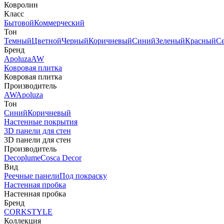
Ковролин
Класс
Бытовой
Коммерческий
Тон
Темный
Цветной
Черный
Коричневый
Синий
Зеленый
Красный
С
Бренд
Apoluza
AW
Ковровая плитка
Ковровая плитка
Производитель
AW
Apoluza
Тон
Синий
Коричневый
Настенные покрытия
3D панели для стен
3D панели для стен
Производитель
Decoplume
Cosca Decor
Вид
Реечные панели
Под покраску
Настенная пробка
Настенная пробка
Бренд
CORKSTYLE
Коллекция