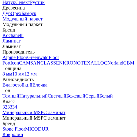
Натур
Селект
Рустик
Древесина
Дуб
Орех
Бамбук
Модульный паркет
Модульный паркет
Бренд
Kochanelli
Ламинат
Ламинат
Производитель
Alpine Floor
Greenwald
Floor
Fort
Icon
CAMSAN
CLASSEN
KRONOTEX
ALLOC
Norland
CBM
Толщина
8 мм
10 мм
12 мм
Разновидность
Влагостойкий
Елочка
Тон
Темный
Натуральный
Светлый
Бежевый
Серый
Белый
Класс
32
33
34
Минеральный MSPC ламинат
Минеральный MSPC ламинат
Бренд
Stone Floor
MICODUR
Ковролин