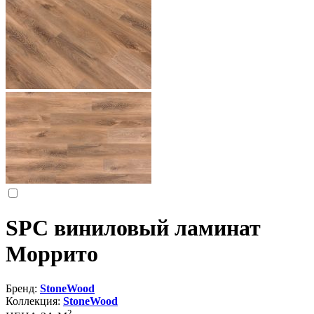
SPC виниловый ламинат
Моррито
Бренд:
StoneWood
Коллекция:
StoneWood
2