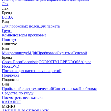
Лак
Лак
Бренд
LOBA
Вид
Для пробковых полов
Для паркета
Грунт
Компенсаторы пробковые
Плинтус
Плинтус
Вид
Микроплинтус
МДФ
Пробковый
Скрытый
Теневой
Бренд
Cosca Decor
Laconistiq
CORKSTYLE
PEDROSS
Alpine
Floor
LWD
Погонаж для настенных покрытий
Подложка
Подложка
Вид
Пробковый лист технический
Синтетическая
Пробковая
Средства по уходу
Посмотреть весь каталог
КАТАЛОГ
МЕНЮ
АКЦИИ И РАСПРОДАЖИ