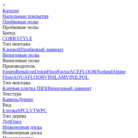
×
Каталог
Напольные покрытия
Пробковые полы
Пробковые полы
Бренд
CORKSTYLE
Тип монтажа
Клеевой
Пробковый ламинат
Виниловые полы
Виниловые полы
Производитель
Ensten
Betta
Icon
Union
FloorFactor
ACEFLOOR
Norland
Alpine
Floor
AQUAFLOOR
VINILAM
VINILPOL
Тип монтажа
Клеевая плитка ПВХ
Виниловый ламинат
Текстура
Камень
Дерево
Вид
Елочка
SPC
LVT
WPC
Тип дерева
Дуб
Орех
Инженерная доска
Инженерная доска