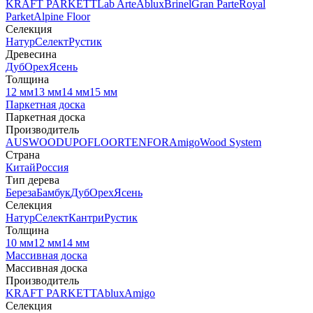
KRAFT PARKETT
Lab Arte
Ablux
Brinel
Gran Parte
Royal
Parket
Alpine Floor
Селекция
Натур
Селект
Рустик
Древесина
Дуб
Орех
Ясень
Толщина
12 мм
13 мм
14 мм
15 мм
Паркетная доска
Паркетная доска
Производитель
AUSWOOD
UPOFLOOR
TENFOR
Amigo
Wood System
Страна
Китай
Россия
Тип дерева
Береза
Бамбук
Дуб
Орех
Ясень
Селекция
Натур
Селект
Кантри
Рустик
Толщина
10 мм
12 мм
14 мм
Массивная доска
Массивная доска
Производитель
KRAFT PARKETT
Ablux
Amigo
Селекция