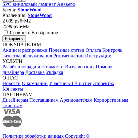
SPC виниловый ламинат Анаверо
Бренд:
StoneWood
Коллекция:
StoneWood
2 099
руб•M2
2599
руб•M2
Сравнить
В избранное
В корзину
ПОКУПАТЕЛЯМ
Акции и распродажи
Полезные статьи
Оплата
Контроль
качества обслуживания
Рекомендации
Инструкции
УСЛУГИ
Расчёт площади и стоимости
Визуализация
Помощь
дизайнера
Доставка
Укладка
О НАС
Новости
О компании
Участие в ТВ и спец. проектах
Контакты
ПАРТНЕРАМ
Дизайнерам
Поставщикам
Арендодателям
Корпоративным
клиентам
Политика обработки данных Copyright ©