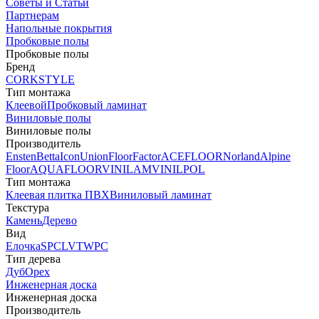
Советы и Статьи
Партнерам
Напольные покрытия
Пробковые полы
Пробковые полы
Бренд
CORKSTYLE
Тип монтажа
Клеевой
Пробковый ламинат
Виниловые полы
Виниловые полы
Производитель
Ensten
Betta
Icon
Union
FloorFactor
ACEFLOOR
Norland
Alpine
Floor
AQUAFLOOR
VINILAM
VINILPOL
Тип монтажа
Клеевая плитка ПВХ
Виниловый ламинат
Текстура
Камень
Дерево
Вид
Елочка
SPC
LVT
WPC
Тип дерева
Дуб
Орех
Инженерная доска
Инженерная доска
Производитель