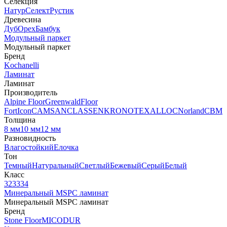
Селекция
Натур
Селект
Рустик
Древесина
Дуб
Орех
Бамбук
Модульный паркет
Модульный паркет
Бренд
Kochanelli
Ламинат
Ламинат
Производитель
Alpine Floor
Greenwald
Floor
Fort
Icon
CAMSAN
CLASSEN
KRONOTEX
ALLOC
Norland
CBM
Толщина
8 мм
10 мм
12 мм
Разновидность
Влагостойкий
Елочка
Тон
Темный
Натуральный
Светлый
Бежевый
Серый
Белый
Класс
32
33
34
Минеральный MSPC ламинат
Минеральный MSPC ламинат
Бренд
Stone Floor
MICODUR