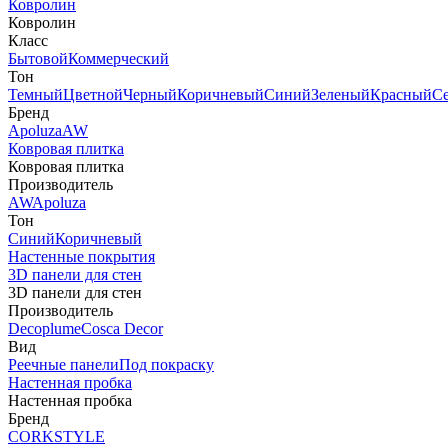
Ковролин
Ковролин
Класс
Бытовой
Коммерческий
Тон
Темный
Цветной
Черный
Коричневый
Синий
Зеленый
Красный
С
Бренд
Apoluza
AW
Ковровая плитка
Ковровая плитка
Производитель
AW
Apoluza
Тон
Синий
Коричневый
Настенные покрытия
3D панели для стен
3D панели для стен
Производитель
Decoplume
Cosca Decor
Вид
Реечные панели
Под покраску
Настенная пробка
Настенная пробка
Бренд
CORKSTYLE