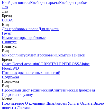
Клей для винила
Клей для паркета
Клей для пробки
Лак
Лак
Бренд
LOBA
Вид
Для пробковых полов
Для паркета
Грунт
Компенсаторы пробковые
Плинтус
Плинтус
Вид
Микроплинтус
МДФ
Пробковый
Скрытый
Теневой
Бренд
Cosca Decor
Laconistiq
CORKSTYLE
PEDROSS
Alpine
Floor
LWD
Погонаж для настенных покрытий
Подложка
Подложка
Вид
Пробковый лист технический
Синтетическая
Пробковая
Средства по уходу
Меню
Покупателям
О компании
Дизайнерам
Услуги
Оплата
Видео
проекты
Доставка