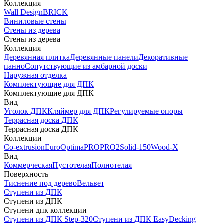
Коллекция
Wall Design
BRICK
Виниловые стены
Стены из дерева
Стены из дерева
Коллекция
Деревянная плитка
Деревянные панели
Декоративные
панно
Сопутствующие из амбарной доски
Наружная отделка
Комплектующие для ДПК
Комплектующие для ДПК
Вид
Уголок ДПК
Кляймер для ДПК
Регулируемые опоры
Террасная доска ДПК
Террасная доска ДПК
Коллекции
Co-extrusion
Euro
Optima
PRO
PRO2
Solid-150
Wood-X
Вид
Коммерческая
Пустотелая
Полнотелая
Поверхность
Тиснение под дерево
Вельвет
Ступени из ДПК
Ступени из ДПК
Ступени дпк коллекции
Ступени из ДПК Step-320
Ступени из ДПК EasyDecking