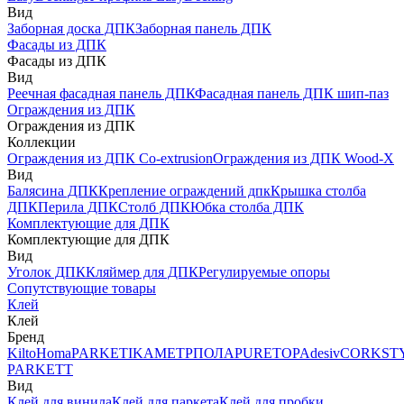
Вид
Заборная доска ДПК
Заборная панель ДПК
Фасады из ДПК
Фасады из ДПК
Вид
Реечная фасадная панель ДПК
Фасадная панель ДПК шип-паз
Ограждения из ДПК
Ограждения из ДПК
Коллекции
Ограждения из ДПК Co-extrusion
Ограждения из ДПК Wood-X
Вид
Балясина ДПК
Крепление ограждений дпк
Крышка столба
ДПК
Перила ДПК
Столб ДПК
Юбка столба ДПК
Комплектующие для ДПК
Комплектующие для ДПК
Вид
Уголок ДПК
Кляймер для ДПК
Регулируемые опоры
Сопутствующие товары
Клей
Клей
Бренд
Kilto
Homa
PARKETIKA
МЕТРПОЛА
PURETOP
Adesiv
CORKST
PARKETT
Вид
Клей для винила
Клей для паркета
Клей для пробки