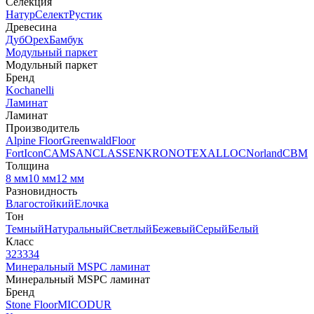
Селекция
Натур
Селект
Рустик
Древесина
Дуб
Орех
Бамбук
Модульный паркет
Модульный паркет
Бренд
Kochanelli
Ламинат
Ламинат
Производитель
Alpine Floor
Greenwald
Floor
Fort
Icon
CAMSAN
CLASSEN
KRONOTEX
ALLOC
Norland
CBM
Толщина
8 мм
10 мм
12 мм
Разновидность
Влагостойкий
Елочка
Тон
Темный
Натуральный
Светлый
Бежевый
Серый
Белый
Класс
32
33
34
Минеральный MSPC ламинат
Минеральный MSPC ламинат
Бренд
Stone Floor
MICODUR