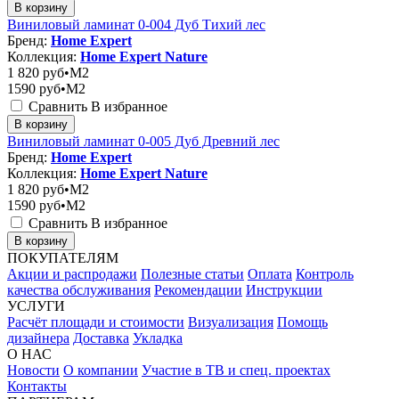
В корзину
Виниловый ламинат 0-004 Дуб Тихий лес
Бренд:
Home Expert
Коллекция:
Home Expert Nature
1 820
руб•M2
1590
руб•M2
Сравнить
В избранное
В корзину
Виниловый ламинат 0-005 Дуб Древний лес
Бренд:
Home Expert
Коллекция:
Home Expert Nature
1 820
руб•M2
1590
руб•M2
Сравнить
В избранное
В корзину
ПОКУПАТЕЛЯМ
Акции и распродажи
Полезные статьи
Оплата
Контроль
качества обслуживания
Рекомендации
Инструкции
УСЛУГИ
Расчёт площади и стоимости
Визуализация
Помощь
дизайнера
Доставка
Укладка
О НАС
Новости
О компании
Участие в ТВ и спец. проектах
Контакты