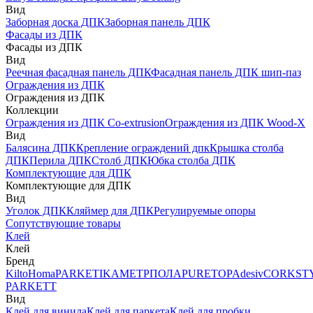
Вид
Заборная доска ДПК
Заборная панель ДПК
Фасады из ДПК
Фасады из ДПК
Вид
Реечная фасадная панель ДПК
Фасадная панель ДПК шип-паз
Ограждения из ДПК
Ограждения из ДПК
Коллекции
Ограждения из ДПК Co-extrusion
Ограждения из ДПК Wood-X
Вид
Балясина ДПК
Крепление ограждений дпк
Крышка столба
ДПК
Перила ДПК
Столб ДПК
Юбка столба ДПК
Комплектующие для ДПК
Комплектующие для ДПК
Вид
Уголок ДПК
Кляймер для ДПК
Регулируемые опоры
Сопутствующие товары
Клей
Клей
Бренд
Kilto
Homa
PARKETIKA
МЕТРПОЛА
PURETOP
Adesiv
CORKST
PARKETT
Вид
Клей для винила
Клей для паркета
Клей для пробки