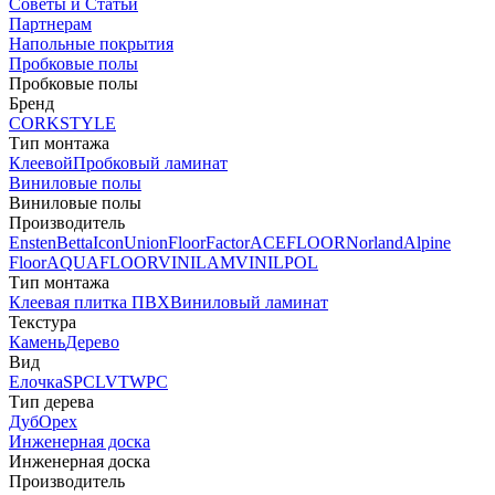
Советы и Статьи
Партнерам
Напольные покрытия
Пробковые полы
Пробковые полы
Бренд
CORKSTYLE
Тип монтажа
Клеевой
Пробковый ламинат
Виниловые полы
Виниловые полы
Производитель
Ensten
Betta
Icon
Union
FloorFactor
ACEFLOOR
Norland
Alpine
Floor
AQUAFLOOR
VINILAM
VINILPOL
Тип монтажа
Клеевая плитка ПВХ
Виниловый ламинат
Текстура
Камень
Дерево
Вид
Елочка
SPC
LVT
WPC
Тип дерева
Дуб
Орех
Инженерная доска
Инженерная доска
Производитель