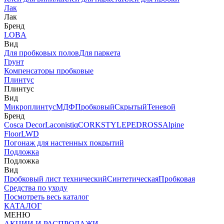
Лак
Лак
Бренд
LOBA
Вид
Для пробковых полов
Для паркета
Грунт
Компенсаторы пробковые
Плинтус
Плинтус
Вид
Микроплинтус
МДФ
Пробковый
Скрытый
Теневой
Бренд
Cosca Decor
Laconistiq
CORKSTYLE
PEDROSS
Alpine
Floor
LWD
Погонаж для настенных покрытий
Подложка
Подложка
Вид
Пробковый лист технический
Синтетическая
Пробковая
Средства по уходу
Посмотреть весь каталог
КАТАЛОГ
МЕНЮ
АКЦИИ И РАСПРОДАЖИ