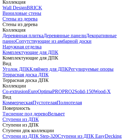
Коллекция
Wall Design
BRICK
Виниловые стены
Стены из дерева
Стены из дерева
Коллекция
Деревянная плитка
Деревянные панели
Декоративные
панно
Сопутствующие из амбарной доски
Наружная отделка
Комплектующие для ДПК
Комплектующие для ДПК
Вид
Уголок ДПК
Кляймер для ДПК
Регулируемые опоры
Террасная доска ДПК
Террасная доска ДПК
Коллекции
Co-extrusion
Euro
Optima
PRO
PRO2
Solid-150
Wood-X
Вид
Коммерческая
Пустотелая
Полнотелая
Поверхность
Тиснение под дерево
Вельвет
Ступени из ДПК
Ступени из ДПК
Ступени дпк коллекции
Ступени из ДПК Step-320
Ступени из ДПК EasyDecking