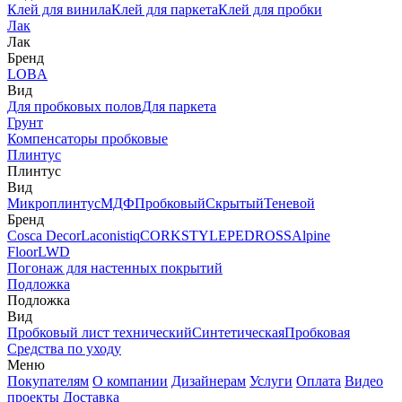
Клей для винила
Клей для паркета
Клей для пробки
Лак
Лак
Бренд
LOBA
Вид
Для пробковых полов
Для паркета
Грунт
Компенсаторы пробковые
Плинтус
Плинтус
Вид
Микроплинтус
МДФ
Пробковый
Скрытый
Теневой
Бренд
Cosca Decor
Laconistiq
CORKSTYLE
PEDROSS
Alpine
Floor
LWD
Погонаж для настенных покрытий
Подложка
Подложка
Вид
Пробковый лист технический
Синтетическая
Пробковая
Средства по уходу
Меню
Покупателям
О компании
Дизайнерам
Услуги
Оплата
Видео
проекты
Доставка