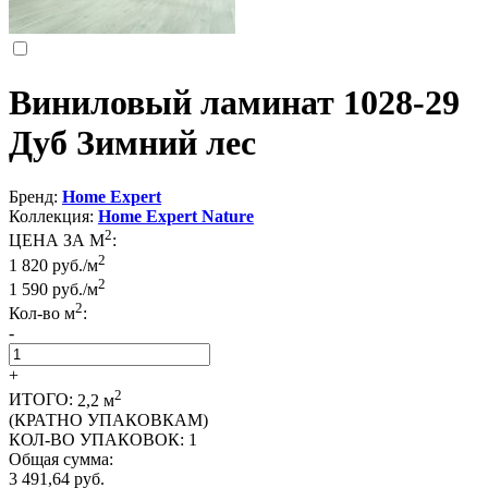
Виниловый ламинат 1028-29
Дуб Зимний лес
Бренд:
Home Expert
Коллекция:
Home Expert Nature
2
ЦЕНА ЗА М
:
2
1 820 руб./м
2
1 590
руб./м
2
Кол-во м
:
-
+
2
ИТОГО:
2,2
м
(КРАТНО УПАКОВКАМ)
КОЛ-ВО УПАКОВОК:
1
Общая сумма:
3 491,64
руб.