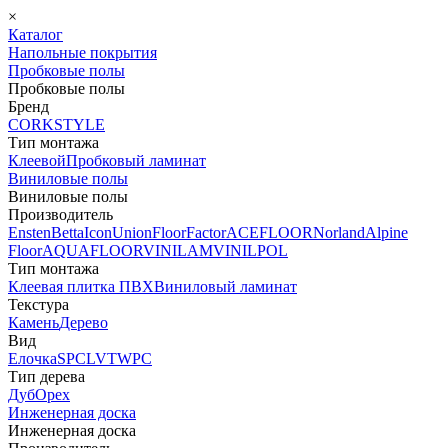
×
Каталог
Напольные покрытия
Пробковые полы
Пробковые полы
Бренд
CORKSTYLE
Тип монтажа
Клеевой
Пробковый ламинат
Виниловые полы
Виниловые полы
Производитель
Ensten
Betta
Icon
Union
FloorFactor
ACEFLOOR
Norland
Alpine
Floor
AQUAFLOOR
VINILAM
VINILPOL
Тип монтажа
Клеевая плитка ПВХ
Виниловый ламинат
Текстура
Камень
Дерево
Вид
Елочка
SPC
LVT
WPC
Тип дерева
Дуб
Орех
Инженерная доска
Инженерная доска