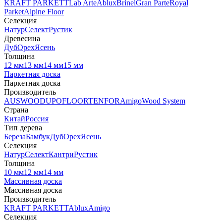
KRAFT PARKETT
Lab Arte
Ablux
Brinel
Gran Parte
Royal
Parket
Alpine Floor
Селекция
Натур
Селект
Рустик
Древесина
Дуб
Орех
Ясень
Толщина
12 мм
13 мм
14 мм
15 мм
Паркетная доска
Паркетная доска
Производитель
AUSWOOD
UPOFLOOR
TENFOR
Amigo
Wood System
Страна
Китай
Россия
Тип дерева
Береза
Бамбук
Дуб
Орех
Ясень
Селекция
Натур
Селект
Кантри
Рустик
Толщина
10 мм
12 мм
14 мм
Массивная доска
Массивная доска
Производитель
KRAFT PARKETT
Ablux
Amigo
Селекция