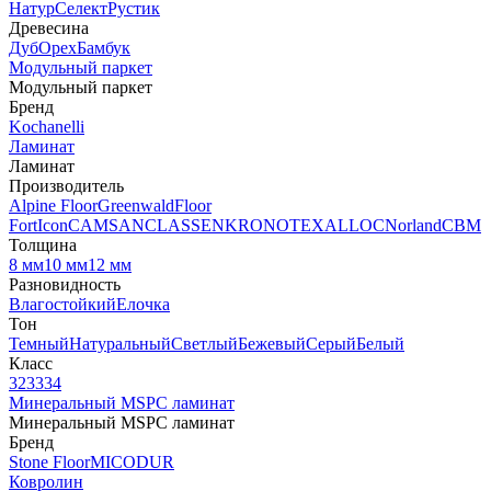
Натур
Селект
Рустик
Древесина
Дуб
Орех
Бамбук
Модульный паркет
Модульный паркет
Бренд
Kochanelli
Ламинат
Ламинат
Производитель
Alpine Floor
Greenwald
Floor
Fort
Icon
CAMSAN
CLASSEN
KRONOTEX
ALLOC
Norland
CBM
Толщина
8 мм
10 мм
12 мм
Разновидность
Влагостойкий
Елочка
Тон
Темный
Натуральный
Светлый
Бежевый
Серый
Белый
Класс
32
33
34
Минеральный MSPC ламинат
Минеральный MSPC ламинат
Бренд
Stone Floor
MICODUR
Ковролин