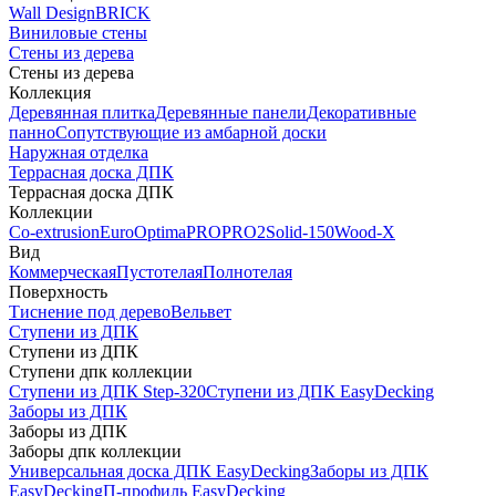
Wall Design
BRICK
Виниловые стены
Стены из дерева
Стены из дерева
Коллекция
Деревянная плитка
Деревянные панели
Декоративные
панно
Сопутствующие из амбарной доски
Наружная отделка
Террасная доска ДПК
Террасная доска ДПК
Коллекции
Co-extrusion
Euro
Optima
PRO
PRO2
Solid-150
Wood-X
Вид
Коммерческая
Пустотелая
Полнотелая
Поверхность
Тиснение под дерево
Вельвет
Ступени из ДПК
Ступени из ДПК
Ступени дпк коллекции
Ступени из ДПК Step-320
Ступени из ДПК EasyDecking
Заборы из ДПК
Заборы из ДПК
Заборы дпк коллекции
Универсальная доска ДПК EasyDecking
Заборы из ДПК
EasyDecking
П-профиль EasyDecking