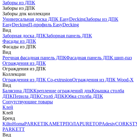
Заборы из ДПК
Заборы из ДПК
Заборы дпк коллекции
Универсальная доска ДПК EasyDecking
Заборы из ДПК
EasyDecking
П-профиль EasyDecking
Вид
Заборная доска ДПК
Заборная панель ДПК
Фасады из ДПК
Фасады из ДПК
Вид
Реечная фасадная панель ДПК
Фасадная панель ДПК шип-паз
Ограждения из ДПК
Ограждения из ДПК
Коллекции
Ограждения из ДПК Co-extrusion
Ограждения из ДПК Wood-X
Вид
Балясина ДПК
Крепление ограждений дпк
Крышка столба
ДПК
Перила ДПК
Столб ДПК
Юбка столба ДПК
Сопутствующие товары
Клей
Клей
Бренд
Kilto
Homa
PARKETIKA
МЕТРПОЛА
PURETOP
Adesiv
CORKST
PARKETT
Вид