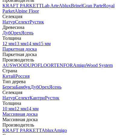
Производитель
KRAFT PARKETT
Lab Arte
Ablux
Brinel
Gran Parte
Royal
Parket
Alpine Floor
Селекция
Натур
Селект
Рустик
Древесина
Дуб
Орех
Ясень
Толщина
12 мм
13 мм
14 мм
15 мм
Паркетная доска
Паркетная доска
Производитель
AUSWOOD
UPOFLOOR
TENFOR
Amigo
Wood System
Страна
Китай
Россия
Тип дерева
Береза
Бамбук
Дуб
Орех
Ясень
Селекция
Натур
Селект
Кантри
Рустик
Толщина
10 мм
12 мм
14 мм
Массивная доска
Массивная доска
Производитель
KRAFT PARKETT
Ablux
Amigo