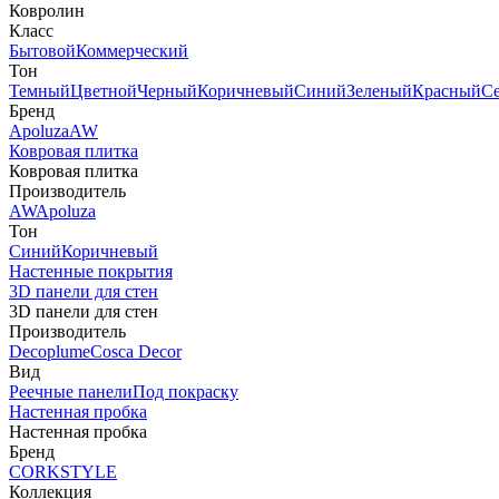
Ковролин
Класс
Бытовой
Коммерческий
Тон
Темный
Цветной
Черный
Коричневый
Синий
Зеленый
Красный
С
Бренд
Apoluza
AW
Ковровая плитка
Ковровая плитка
Производитель
AW
Apoluza
Тон
Синий
Коричневый
Настенные покрытия
3D панели для стен
3D панели для стен
Производитель
Decoplume
Cosca Decor
Вид
Реечные панели
Под покраску
Настенная пробка
Настенная пробка
Бренд
CORKSTYLE
Коллекция