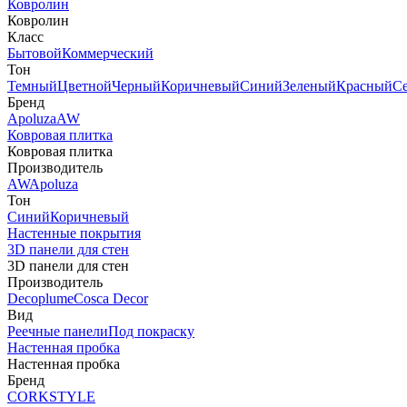
Ковролин
Ковролин
Класс
Бытовой
Коммерческий
Тон
Темный
Цветной
Черный
Коричневый
Синий
Зеленый
Красный
С
Бренд
Apoluza
AW
Ковровая плитка
Ковровая плитка
Производитель
AW
Apoluza
Тон
Синий
Коричневый
Настенные покрытия
3D панели для стен
3D панели для стен
Производитель
Decoplume
Cosca Decor
Вид
Реечные панели
Под покраску
Настенная пробка
Настенная пробка
Бренд
CORKSTYLE