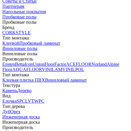
Советы и Статьи
Партнерам
Напольные покрытия
Пробковые полы
Пробковые полы
Бренд
CORKSTYLE
Тип монтажа
Клеевой
Пробковый ламинат
Виниловые полы
Виниловые полы
Производитель
Ensten
Betta
Icon
Union
FloorFactor
ACEFLOOR
Norland
Alpine
Floor
AQUAFLOOR
VINILAM
VINILPOL
Тип монтажа
Клеевая плитка ПВХ
Виниловый ламинат
Текстура
Камень
Дерево
Вид
Елочка
SPC
LVT
WPC
Тип дерева
Дуб
Орех
Инженерная доска
Инженерная доска
Производитель