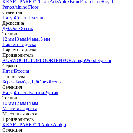
KRAFT PARKETT
Lab Arte
Ablux
Brinel
Gran Parte
Royal
Parket
Alpine Floor
Селекция
Натур
Селект
Рустик
Древесина
Дуб
Орех
Ясень
Толщина
12 мм
13 мм
14 мм
15 мм
Паркетная доска
Паркетная доска
Производитель
AUSWOOD
UPOFLOOR
TENFOR
Amigo
Wood System
Страна
Китай
Россия
Тип дерева
Береза
Бамбук
Дуб
Орех
Ясень
Селекция
Натур
Селект
Кантри
Рустик
Толщина
10 мм
12 мм
14 мм
Массивная доска
Массивная доска
Производитель
KRAFT PARKETT
Ablux
Amigo
Селекция