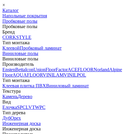
×
Каталог
Напольные покрытия
Пробковые полы
Пробковые полы
Бренд
CORKSTYLE
Тип монтажа
Клеевой
Пробковый ламинат
Виниловые полы
Виниловые полы
Производитель
Ensten
Betta
Icon
Union
FloorFactor
ACEFLOOR
Norland
Alpine
Floor
AQUAFLOOR
VINILAM
VINILPOL
Тип монтажа
Клеевая плитка ПВХ
Виниловый ламинат
Текстура
Камень
Дерево
Вид
Елочка
SPC
LVT
WPC
Тип дерева
Дуб
Орех
Инженерная доска
Инженерная доска