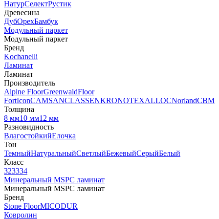
Натур
Селект
Рустик
Древесина
Дуб
Орех
Бамбук
Модульный паркет
Модульный паркет
Бренд
Kochanelli
Ламинат
Ламинат
Производитель
Alpine Floor
Greenwald
Floor
Fort
Icon
CAMSAN
CLASSEN
KRONOTEX
ALLOC
Norland
CBM
Толщина
8 мм
10 мм
12 мм
Разновидность
Влагостойкий
Елочка
Тон
Темный
Натуральный
Светлый
Бежевый
Серый
Белый
Класс
32
33
34
Минеральный MSPC ламинат
Минеральный MSPC ламинат
Бренд
Stone Floor
MICODUR
Ковролин