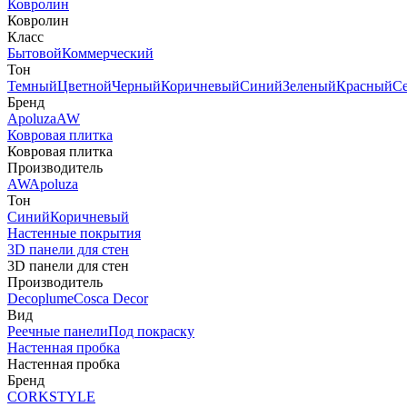
Ковролин
Ковролин
Класс
Бытовой
Коммерческий
Тон
Темный
Цветной
Черный
Коричневый
Синий
Зеленый
Красный
С
Бренд
Apoluza
AW
Ковровая плитка
Ковровая плитка
Производитель
AW
Apoluza
Тон
Синий
Коричневый
Настенные покрытия
3D панели для стен
3D панели для стен
Производитель
Decoplume
Cosca Decor
Вид
Реечные панели
Под покраску
Настенная пробка
Настенная пробка
Бренд
CORKSTYLE