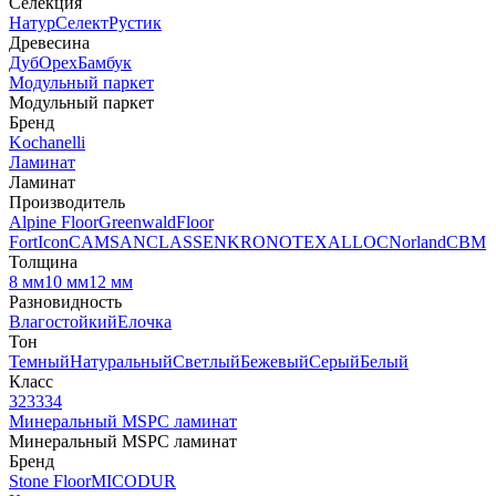
Селекция
Натур
Селект
Рустик
Древесина
Дуб
Орех
Бамбук
Модульный паркет
Модульный паркет
Бренд
Kochanelli
Ламинат
Ламинат
Производитель
Alpine Floor
Greenwald
Floor
Fort
Icon
CAMSAN
CLASSEN
KRONOTEX
ALLOC
Norland
CBM
Толщина
8 мм
10 мм
12 мм
Разновидность
Влагостойкий
Елочка
Тон
Темный
Натуральный
Светлый
Бежевый
Серый
Белый
Класс
32
33
34
Минеральный MSPC ламинат
Минеральный MSPC ламинат
Бренд
Stone Floor
MICODUR