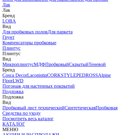
Лак
Лак
Бренд
LOBA
Вид
Для пробковых полов
Для паркета
Грунт
Компенсаторы пробковые
Плинтус
Плинтус
Вид
Микроплинтус
МДФ
Пробковый
Скрытый
Теневой
Бренд
Cosca Decor
Laconistiq
CORKSTYLE
PEDROSS
Alpine
Floor
LWD
Погонаж для настенных покрытий
Подложка
Подложка
Вид
Пробковый лист технический
Синтетическая
Пробковая
Средства по уходу
Посмотреть весь каталог
КАТАЛОГ
МЕНЮ
АКЦИИ И РАСПРОДАЖИ