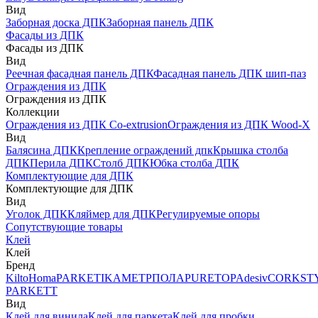
Вид
Заборная доска ДПК
Заборная панель ДПК
Фасады из ДПК
Фасады из ДПК
Вид
Реечная фасадная панель ДПК
Фасадная панель ДПК шип-паз
Ограждения из ДПК
Ограждения из ДПК
Коллекции
Ограждения из ДПК Co-extrusion
Ограждения из ДПК Wood-X
Вид
Балясина ДПК
Крепление ограждений дпк
Крышка столба
ДПК
Перила ДПК
Столб ДПК
Юбка столба ДПК
Комплектующие для ДПК
Комплектующие для ДПК
Вид
Уголок ДПК
Кляймер для ДПК
Регулируемые опоры
Сопутствующие товары
Клей
Клей
Бренд
Kilto
Homa
PARKETIKA
МЕТРПОЛА
PURETOP
Adesiv
CORKST
PARKETT
Вид
Клей для винила
Клей для паркета
Клей для пробки