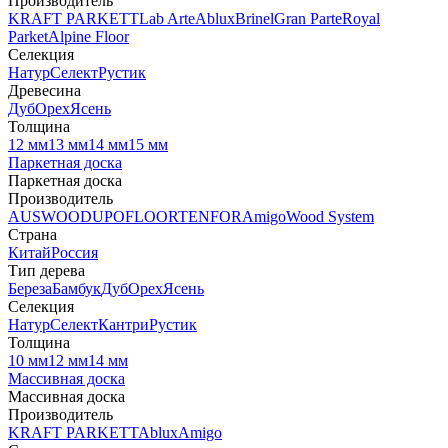
Производитель
KRAFT PARKETT
Lab Arte
Ablux
Brinel
Gran Parte
Royal
Parket
Alpine Floor
Селекция
Натур
Селект
Рустик
Древесина
Дуб
Орех
Ясень
Толщина
12 мм
13 мм
14 мм
15 мм
Паркетная доска
Паркетная доска
Производитель
AUSWOOD
UPOFLOOR
TENFOR
Amigo
Wood System
Страна
Китай
Россия
Тип дерева
Береза
Бамбук
Дуб
Орех
Ясень
Селекция
Натур
Селект
Кантри
Рустик
Толщина
10 мм
12 мм
14 мм
Массивная доска
Массивная доска
Производитель
KRAFT PARKETT
Ablux
Amigo