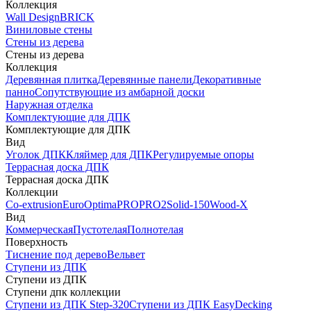
Коллекция
Wall Design
BRICK
Виниловые стены
Стены из дерева
Стены из дерева
Коллекция
Деревянная плитка
Деревянные панели
Декоративные
панно
Сопутствующие из амбарной доски
Наружная отделка
Комплектующие для ДПК
Комплектующие для ДПК
Вид
Уголок ДПК
Кляймер для ДПК
Регулируемые опоры
Террасная доска ДПК
Террасная доска ДПК
Коллекции
Co-extrusion
Euro
Optima
PRO
PRO2
Solid-150
Wood-X
Вид
Коммерческая
Пустотелая
Полнотелая
Поверхность
Тиснение под дерево
Вельвет
Ступени из ДПК
Ступени из ДПК
Ступени дпк коллекции
Ступени из ДПК Step-320
Ступени из ДПК EasyDecking