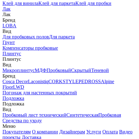
Клей для винила
Клей для паркета
Клей для пробки
Лак
Лак
Бренд
LOBA
Вид
Для пробковых полов
Для паркета
Грунт
Компенсаторы пробковые
Плинтус
Плинтус
Вид
Микроплинтус
МДФ
Пробковый
Скрытый
Теневой
Бренд
Cosca Decor
Laconistiq
CORKSTYLE
PEDROSS
Alpine
Floor
LWD
Погонаж для настенных покрытий
Подложка
Подложка
Вид
Пробковый лист технический
Синтетическая
Пробковая
Средства по уходу
Меню
Покупателям
О компании
Дизайнерам
Услуги
Оплата
Видео
проекты
Доставка