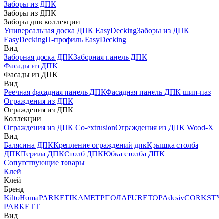
Заборы из ДПК
Заборы из ДПК
Заборы дпк коллекции
Универсальная доска ДПК EasyDecking
Заборы из ДПК
EasyDecking
П-профиль EasyDecking
Вид
Заборная доска ДПК
Заборная панель ДПК
Фасады из ДПК
Фасады из ДПК
Вид
Реечная фасадная панель ДПК
Фасадная панель ДПК шип-паз
Ограждения из ДПК
Ограждения из ДПК
Коллекции
Ограждения из ДПК Co-extrusion
Ограждения из ДПК Wood-X
Вид
Балясина ДПК
Крепление ограждений дпк
Крышка столба
ДПК
Перила ДПК
Столб ДПК
Юбка столба ДПК
Сопутствующие товары
Клей
Клей
Бренд
Kilto
Homa
PARKETIKA
МЕТРПОЛА
PURETOP
Adesiv
CORKST
PARKETT
Вид