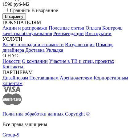
1590
руб•M2
Сравнить
В избранное
В корзину
ПОКУПАТЕЛЯМ
Акции и распродажи
Полезные статьи
Оплата
Контроль
качества обслуживания
Рекомендации
Инструкции
УСЛУГИ
Расчёт площади и стоимости
Визуализация
Помощь
дизайнера
Доставка
Укладка
О НАС
Новости
О компании
Участие в ТВ и спец. проектах
Контакты
ПАРТНЕРАМ
Дизайнерам
Поставщикам
Арендодателям
Корпоративным
клиентам
Политика обработки данных Copyright ©
Все права защищены |
Group-S