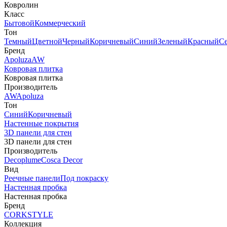
Ковролин
Класс
Бытовой
Коммерческий
Тон
Темный
Цветной
Черный
Коричневый
Синий
Зеленый
Красный
С
Бренд
Apoluza
AW
Ковровая плитка
Ковровая плитка
Производитель
AW
Apoluza
Тон
Синий
Коричневый
Настенные покрытия
3D панели для стен
3D панели для стен
Производитель
Decoplume
Cosca Decor
Вид
Реечные панели
Под покраску
Настенная пробка
Настенная пробка
Бренд
CORKSTYLE
Коллекция