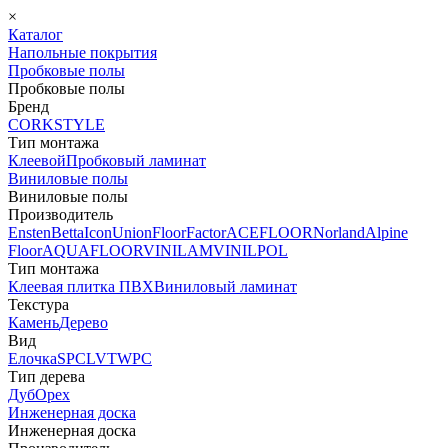
×
Каталог
Напольные покрытия
Пробковые полы
Пробковые полы
Бренд
CORKSTYLE
Тип монтажа
Клеевой
Пробковый ламинат
Виниловые полы
Виниловые полы
Производитель
Ensten
Betta
Icon
Union
FloorFactor
ACEFLOOR
Norland
Alpine
Floor
AQUAFLOOR
VINILAM
VINILPOL
Тип монтажа
Клеевая плитка ПВХ
Виниловый ламинат
Текстура
Камень
Дерево
Вид
Елочка
SPC
LVT
WPC
Тип дерева
Дуб
Орех
Инженерная доска
Инженерная доска