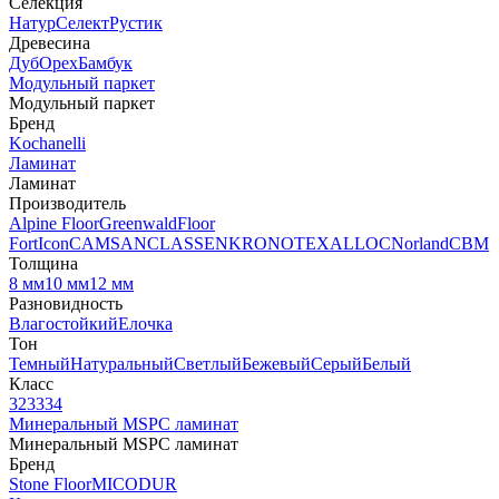
Селекция
Натур
Селект
Рустик
Древесина
Дуб
Орех
Бамбук
Модульный паркет
Модульный паркет
Бренд
Kochanelli
Ламинат
Ламинат
Производитель
Alpine Floor
Greenwald
Floor
Fort
Icon
CAMSAN
CLASSEN
KRONOTEX
ALLOC
Norland
CBM
Толщина
8 мм
10 мм
12 мм
Разновидность
Влагостойкий
Елочка
Тон
Темный
Натуральный
Светлый
Бежевый
Серый
Белый
Класс
32
33
34
Минеральный MSPC ламинат
Минеральный MSPC ламинат
Бренд
Stone Floor
MICODUR