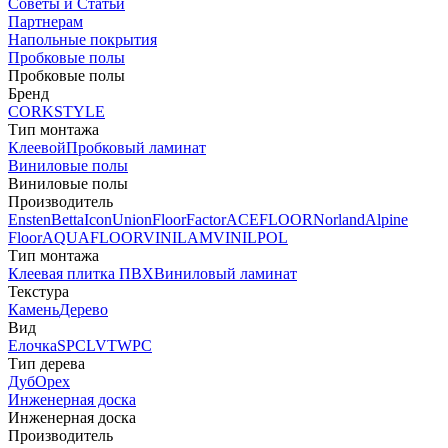
Советы и Статьи
Партнерам
Напольные покрытия
Пробковые полы
Пробковые полы
Бренд
CORKSTYLE
Тип монтажа
Клеевой
Пробковый ламинат
Виниловые полы
Виниловые полы
Производитель
Ensten
Betta
Icon
Union
FloorFactor
ACEFLOOR
Norland
Alpine
Floor
AQUAFLOOR
VINILAM
VINILPOL
Тип монтажа
Клеевая плитка ПВХ
Виниловый ламинат
Текстура
Камень
Дерево
Вид
Елочка
SPC
LVT
WPC
Тип дерева
Дуб
Орех
Инженерная доска
Инженерная доска
Производитель