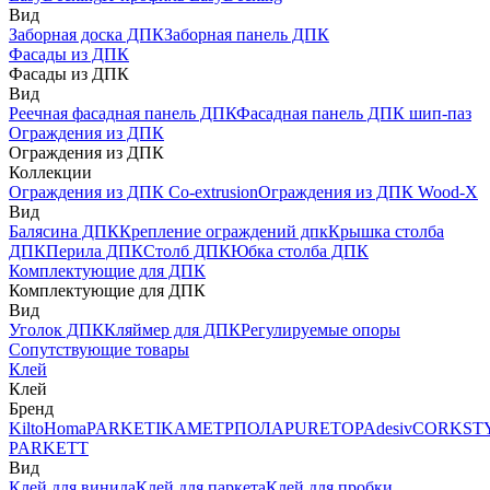
Вид
Заборная доска ДПК
Заборная панель ДПК
Фасады из ДПК
Фасады из ДПК
Вид
Реечная фасадная панель ДПК
Фасадная панель ДПК шип-паз
Ограждения из ДПК
Ограждения из ДПК
Коллекции
Ограждения из ДПК Co-extrusion
Ограждения из ДПК Wood-X
Вид
Балясина ДПК
Крепление ограждений дпк
Крышка столба
ДПК
Перила ДПК
Столб ДПК
Юбка столба ДПК
Комплектующие для ДПК
Комплектующие для ДПК
Вид
Уголок ДПК
Кляймер для ДПК
Регулируемые опоры
Сопутствующие товары
Клей
Клей
Бренд
Kilto
Homa
PARKETIKA
МЕТРПОЛА
PURETOP
Adesiv
CORKST
PARKETT
Вид
Клей для винила
Клей для паркета
Клей для пробки