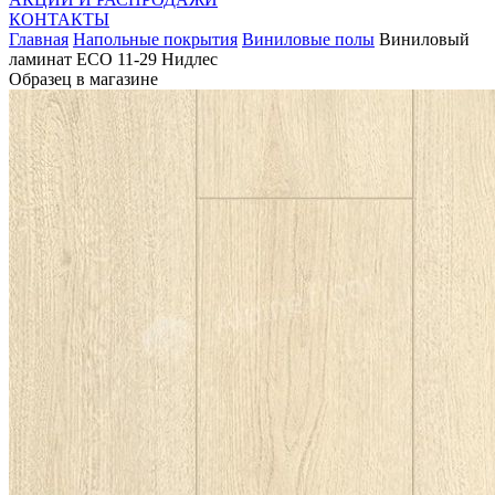
КОНТАКТЫ
Главная
Напольные покрытия
Виниловые полы
Виниловый
ламинат ECO 11-29 Нидлес
Образец в магазине