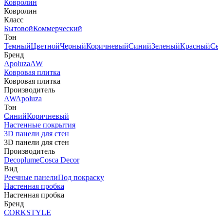
Ковролин
Ковролин
Класс
Бытовой
Коммерческий
Тон
Темный
Цветной
Черный
Коричневый
Синий
Зеленый
Красный
С
Бренд
Apoluza
AW
Ковровая плитка
Ковровая плитка
Производитель
AW
Apoluza
Тон
Синий
Коричневый
Настенные покрытия
3D панели для стен
3D панели для стен
Производитель
Decoplume
Cosca Decor
Вид
Реечные панели
Под покраску
Настенная пробка
Настенная пробка
Бренд
CORKSTYLE