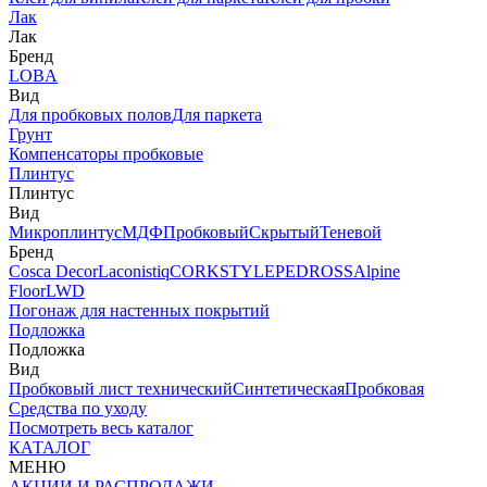
Лак
Лак
Бренд
LOBA
Вид
Для пробковых полов
Для паркета
Грунт
Компенсаторы пробковые
Плинтус
Плинтус
Вид
Микроплинтус
МДФ
Пробковый
Скрытый
Теневой
Бренд
Cosca Decor
Laconistiq
CORKSTYLE
PEDROSS
Alpine
Floor
LWD
Погонаж для настенных покрытий
Подложка
Подложка
Вид
Пробковый лист технический
Синтетическая
Пробковая
Средства по уходу
Посмотреть весь каталог
КАТАЛОГ
МЕНЮ
АКЦИИ И РАСПРОДАЖИ