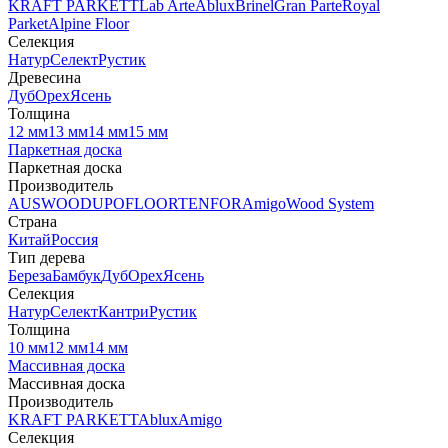
KRAFT PARKETT
Lab Arte
Ablux
Brinel
Gran Parte
Royal
Parket
Alpine Floor
Селекция
Натур
Селект
Рустик
Древесина
Дуб
Орех
Ясень
Толщина
12 мм
13 мм
14 мм
15 мм
Паркетная доска
Паркетная доска
Производитель
AUSWOOD
UPOFLOOR
TENFOR
Amigo
Wood System
Страна
Китай
Россия
Тип дерева
Береза
Бамбук
Дуб
Орех
Ясень
Селекция
Натур
Селект
Кантри
Рустик
Толщина
10 мм
12 мм
14 мм
Массивная доска
Массивная доска
Производитель
KRAFT PARKETT
Ablux
Amigo
Селекция