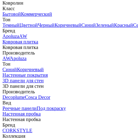
Ковролин
Класс
Бытовой
Коммерческий
Тон
Темный
Цветной
Черный
Коричневый
Синий
Зеленый
Красный
С
Бренд
Apoluza
AW
Ковровая плитка
Ковровая плитка
Производитель
AW
Apoluza
Тон
Синий
Коричневый
Настенные покрытия
3D панели для стен
3D панели для стен
Производитель
Decoplume
Cosca Decor
Вид
Реечные панели
Под покраску
Настенная пробка
Настенная пробка
Бренд
CORKSTYLE
Коллекция