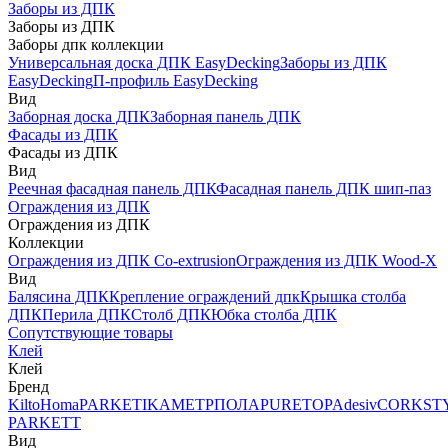
Заборы из ДПК
Заборы из ДПК
Заборы дпк коллекции
Универсальная доска ДПК EasyDecking
Заборы из ДПК
EasyDecking
П-профиль EasyDecking
Вид
Заборная доска ДПК
Заборная панель ДПК
Фасады из ДПК
Фасады из ДПК
Вид
Реечная фасадная панель ДПК
Фасадная панель ДПК шип-паз
Ограждения из ДПК
Ограждения из ДПК
Коллекции
Ограждения из ДПК Co-extrusion
Ограждения из ДПК Wood-X
Вид
Балясина ДПК
Крепление ограждений дпк
Крышка столба
ДПК
Перила ДПК
Столб ДПК
Юбка столба ДПК
Сопутствующие товары
Клей
Клей
Бренд
Kilto
Homa
PARKETIKA
МЕТРПОЛА
PURETOP
Adesiv
CORKST
PARKETT
Вид