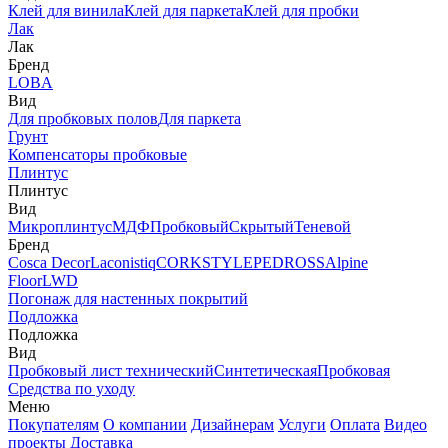
Клей для винила
Клей для паркета
Клей для пробки
Лак
Лак
Бренд
LOBA
Вид
Для пробковых полов
Для паркета
Грунт
Компенсаторы пробковые
Плинтус
Плинтус
Вид
Микроплинтус
МДФ
Пробковый
Скрытый
Теневой
Бренд
Cosca Decor
Laconistiq
CORKSTYLE
PEDROSS
Alpine
Floor
LWD
Погонаж для настенных покрытий
Подложка
Подложка
Вид
Пробковый лист технический
Синтетическая
Пробковая
Средства по уходу
Меню
Покупателям
О компании
Дизайнерам
Услуги
Оплата
Видео
проекты
Доставка