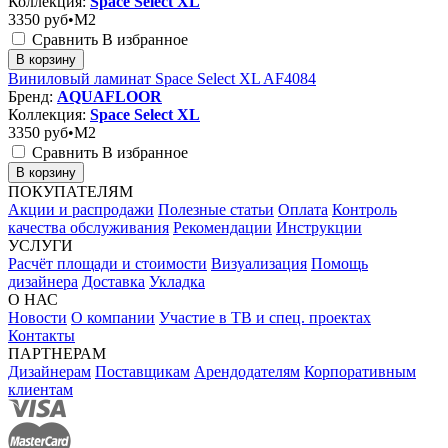
Коллекция:
Space Select XL
3350
руб•M2
Сравнить
В избранное
В корзину
Виниловый ламинат Space Select XL AF4084
Бренд:
AQUAFLOOR
Коллекция:
Space Select XL
3350
руб•M2
Сравнить
В избранное
В корзину
ПОКУПАТЕЛЯМ
Акции и распродажи
Полезные статьи
Оплата
Контроль
качества обслуживания
Рекомендации
Инструкции
УСЛУГИ
Расчёт площади и стоимости
Визуализация
Помощь
дизайнера
Доставка
Укладка
О НАС
Новости
О компании
Участие в ТВ и спец. проектах
Контакты
ПАРТНЕРАМ
Дизайнерам
Поставщикам
Арендодателям
Корпоративным
клиентам