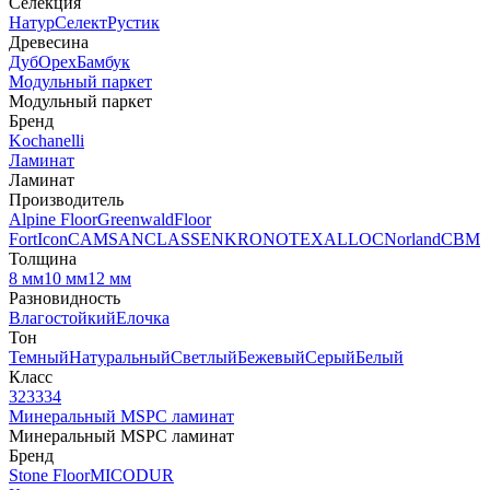
Селекция
Натур
Селект
Рустик
Древесина
Дуб
Орех
Бамбук
Модульный паркет
Модульный паркет
Бренд
Kochanelli
Ламинат
Ламинат
Производитель
Alpine Floor
Greenwald
Floor
Fort
Icon
CAMSAN
CLASSEN
KRONOTEX
ALLOC
Norland
CBM
Толщина
8 мм
10 мм
12 мм
Разновидность
Влагостойкий
Елочка
Тон
Темный
Натуральный
Светлый
Бежевый
Серый
Белый
Класс
32
33
34
Минеральный MSPC ламинат
Минеральный MSPC ламинат
Бренд
Stone Floor
MICODUR