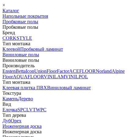
×
Каталог
Напольные покрытия
Пробковые полы
Пробковые полы
Бренд
CORKSTYLE
Тип монтажа
Клеевой
Пробковый ламинат
Виниловые полы
Виниловые полы
Производитель
Ensten
Betta
Icon
Union
FloorFactor
ACEFLOOR
Norland
Alpine
Floor
AQUAFLOOR
VINILAM
VINILPOL
Тип монтажа
Клеевая плитка ПВХ
Виниловый ламинат
Текстура
Камень
Дерево
Вид
Елочка
SPC
LVT
WPC
Тип дерева
Дуб
Орех
Инженерная доска
Инженерная доска