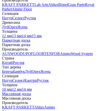
Производитель
KRAFT PARKETT
Lab Arte
Ablux
Brinel
Gran Parte
Royal
Parket
Alpine Floor
Селекция
Натур
Селект
Рустик
Древесина
Дуб
Орех
Ясень
Толщина
12 мм
13 мм
14 мм
15 мм
Паркетная доска
Паркетная доска
Производитель
AUSWOOD
UPOFLOOR
TENFOR
Amigo
Wood System
Страна
Китай
Россия
Тип дерева
Береза
Бамбук
Дуб
Орех
Ясень
Селекция
Натур
Селект
Кантри
Рустик
Толщина
10 мм
12 мм
14 мм
Массивная доска
Массивная доска
Производитель
KRAFT PARKETT
Ablux
Amigo