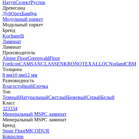
Натур
Селект
Рустик
Древесина
Дуб
Орех
Бамбук
Модульный паркет
Модульный паркет
Бренд
Kochanelli
Ламинат
Ламинат
Производитель
Alpine Floor
Greenwald
Floor
Fort
Icon
CAMSAN
CLASSEN
KRONOTEX
ALLOC
Norland
CBM
Толщина
8 мм
10 мм
12 мм
Разновидность
Влагостойкий
Елочка
Тон
Темный
Натуральный
Светлый
Бежевый
Серый
Белый
Класс
32
33
34
Минеральный MSPC ламинат
Минеральный MSPC ламинат
Бренд
Stone Floor
MICODUR
Ковролин