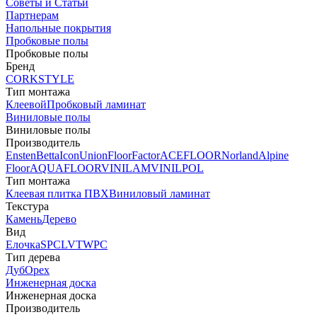
Советы и Статьи
Партнерам
Напольные покрытия
Пробковые полы
Пробковые полы
Бренд
CORKSTYLE
Тип монтажа
Клеевой
Пробковый ламинат
Виниловые полы
Виниловые полы
Производитель
Ensten
Betta
Icon
Union
FloorFactor
ACEFLOOR
Norland
Alpine
Floor
AQUAFLOOR
VINILAM
VINILPOL
Тип монтажа
Клеевая плитка ПВХ
Виниловый ламинат
Текстура
Камень
Дерево
Вид
Елочка
SPC
LVT
WPC
Тип дерева
Дуб
Орех
Инженерная доска
Инженерная доска
Производитель