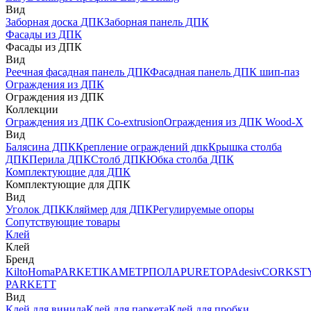
Вид
Заборная доска ДПК
Заборная панель ДПК
Фасады из ДПК
Фасады из ДПК
Вид
Реечная фасадная панель ДПК
Фасадная панель ДПК шип-паз
Ограждения из ДПК
Ограждения из ДПК
Коллекции
Ограждения из ДПК Co-extrusion
Ограждения из ДПК Wood-X
Вид
Балясина ДПК
Крепление ограждений дпк
Крышка столба
ДПК
Перила ДПК
Столб ДПК
Юбка столба ДПК
Комплектующие для ДПК
Комплектующие для ДПК
Вид
Уголок ДПК
Кляймер для ДПК
Регулируемые опоры
Сопутствующие товары
Клей
Клей
Бренд
Kilto
Homa
PARKETIKA
МЕТРПОЛА
PURETOP
Adesiv
CORKST
PARKETT
Вид
Клей для винила
Клей для паркета
Клей для пробки