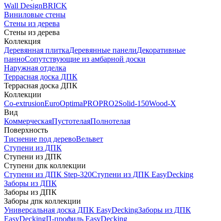
Wall Design
BRICK
Виниловые стены
Стены из дерева
Стены из дерева
Коллекция
Деревянная плитка
Деревянные панели
Декоративные
панно
Сопутствующие из амбарной доски
Наружная отделка
Террасная доска ДПК
Террасная доска ДПК
Коллекции
Co-extrusion
Euro
Optima
PRO
PRO2
Solid-150
Wood-X
Вид
Коммерческая
Пустотелая
Полнотелая
Поверхность
Тиснение под дерево
Вельвет
Ступени из ДПК
Ступени из ДПК
Ступени дпк коллекции
Ступени из ДПК Step-320
Ступени из ДПК EasyDecking
Заборы из ДПК
Заборы из ДПК
Заборы дпк коллекции
Универсальная доска ДПК EasyDecking
Заборы из ДПК
EasyDecking
П-профиль EasyDecking