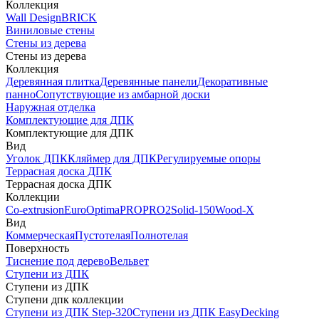
Коллекция
Wall Design
BRICK
Виниловые стены
Стены из дерева
Стены из дерева
Коллекция
Деревянная плитка
Деревянные панели
Декоративные
панно
Сопутствующие из амбарной доски
Наружная отделка
Комплектующие для ДПК
Комплектующие для ДПК
Вид
Уголок ДПК
Кляймер для ДПК
Регулируемые опоры
Террасная доска ДПК
Террасная доска ДПК
Коллекции
Co-extrusion
Euro
Optima
PRO
PRO2
Solid-150
Wood-X
Вид
Коммерческая
Пустотелая
Полнотелая
Поверхность
Тиснение под дерево
Вельвет
Ступени из ДПК
Ступени из ДПК
Ступени дпк коллекции
Ступени из ДПК Step-320
Ступени из ДПК EasyDecking