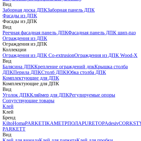
Вид
Заборная доска ДПК
Заборная панель ДПК
Фасады из ДПК
Фасады из ДПК
Вид
Реечная фасадная панель ДПК
Фасадная панель ДПК шип-паз
Ограждения из ДПК
Ограждения из ДПК
Коллекции
Ограждения из ДПК Co-extrusion
Ограждения из ДПК Wood-X
Вид
Балясина ДПК
Крепление ограждений дпк
Крышка столба
ДПК
Перила ДПК
Столб ДПК
Юбка столба ДПК
Комплектующие для ДПК
Комплектующие для ДПК
Вид
Уголок ДПК
Кляймер для ДПК
Регулируемые опоры
Сопутствующие товары
Клей
Клей
Бренд
Kilto
Homa
PARKETIKA
МЕТРПОЛА
PURETOP
Adesiv
CORKST
PARKETT
Вид
Клей для винила
Клей для паркета
Клей для пробки