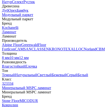
Натур
Селект
Рустик
Древесина
Дуб
Орех
Бамбук
Модульный паркет
Модульный паркет
Бренд
Kochanelli
Ламинат
Ламинат
Производитель
Alpine Floor
Greenwald
Floor
Fort
Icon
CAMSAN
CLASSEN
KRONOTEX
ALLOC
Norland
CBM
Толщина
8 мм
10 мм
12 мм
Разновидность
Влагостойкий
Елочка
Тон
Темный
Натуральный
Светлый
Бежевый
Серый
Белый
Класс
32
33
34
Минеральный MSPC ламинат
Минеральный MSPC ламинат
Бренд
Stone Floor
MICODUR
Ковролин