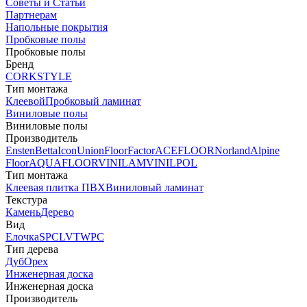
Советы и Статьи
Партнерам
Напольные покрытия
Пробковые полы
Пробковые полы
Бренд
CORKSTYLE
Тип монтажа
Клеевой
Пробковый ламинат
Виниловые полы
Виниловые полы
Производитель
Ensten
Betta
Icon
Union
FloorFactor
ACEFLOOR
Norland
Alpine
Floor
AQUAFLOOR
VINILAM
VINILPOL
Тип монтажа
Клеевая плитка ПВХ
Виниловый ламинат
Текстура
Камень
Дерево
Вид
Елочка
SPC
LVT
WPC
Тип дерева
Дуб
Орех
Инженерная доска
Инженерная доска
Производитель