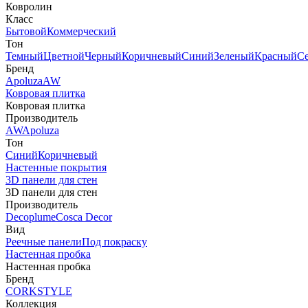
Ковролин
Класс
Бытовой
Коммерческий
Тон
Темный
Цветной
Черный
Коричневый
Синий
Зеленый
Красный
С
Бренд
Apoluza
AW
Ковровая плитка
Ковровая плитка
Производитель
AW
Apoluza
Тон
Синий
Коричневый
Настенные покрытия
3D панели для стен
3D панели для стен
Производитель
Decoplume
Cosca Decor
Вид
Реечные панели
Под покраску
Настенная пробка
Настенная пробка
Бренд
CORKSTYLE
Коллекция