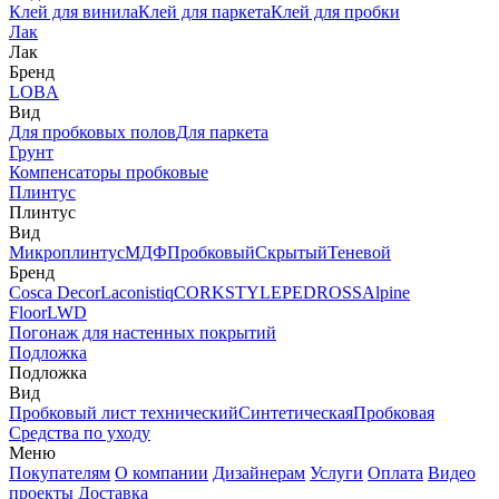
Клей для винила
Клей для паркета
Клей для пробки
Лак
Лак
Бренд
LOBA
Вид
Для пробковых полов
Для паркета
Грунт
Компенсаторы пробковые
Плинтус
Плинтус
Вид
Микроплинтус
МДФ
Пробковый
Скрытый
Теневой
Бренд
Cosca Decor
Laconistiq
CORKSTYLE
PEDROSS
Alpine
Floor
LWD
Погонаж для настенных покрытий
Подложка
Подложка
Вид
Пробковый лист технический
Синтетическая
Пробковая
Средства по уходу
Меню
Покупателям
О компании
Дизайнерам
Услуги
Оплата
Видео
проекты
Доставка