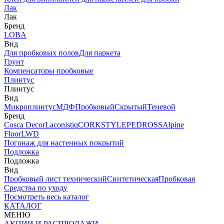
Лак
Лак
Бренд
LOBA
Вид
Для пробковых полов
Для паркета
Грунт
Компенсаторы пробковые
Плинтус
Плинтус
Вид
Микроплинтус
МДФ
Пробковый
Скрытый
Теневой
Бренд
Cosca Decor
Laconistiq
CORKSTYLE
PEDROSS
Alpine
Floor
LWD
Погонаж для настенных покрытий
Подложка
Подложка
Вид
Пробковый лист технический
Синтетическая
Пробковая
Средства по уходу
Посмотреть весь каталог
КАТАЛОГ
МЕНЮ
АКЦИИ И РАСПРОДАЖИ