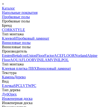
×
Каталог
Напольные покрытия
Пробковые полы
Пробковые полы
Бренд
CORKSTYLE
Тип монтажа
Клеевой
Пробковый ламинат
Виниловые полы
Виниловые полы
Производитель
Ensten
Betta
Icon
Union
FloorFactor
ACEFLOOR
Norland
Alpine
Floor
AQUAFLOOR
VINILAM
VINILPOL
Тип монтажа
Клеевая плитка ПВХ
Виниловый ламинат
Текстура
Камень
Дерево
Вид
Елочка
SPC
LVT
WPC
Тип дерева
Дуб
Орех
Инженерная доска
Инженерная доска