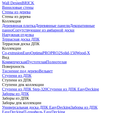
Wall Design
BRICK
Виниловые стены
Стены из дерева
Стены из дерева
Коллекция
Деревянная плитка
Деревянные панели
Декоративные
панно
Сопутствующие из амбарной доски
Наружная отделка
Террасная доска ДПК
Террасная доска ДПК
Коллекции
Co-extrusion
Euro
Optima
PRO
PRO2
Solid-150
Wood-X
Вид
Коммерческая
Пустотелая
Полнотелая
Поверхность
Тиснение под дерево
Вельвет
Ступени из ДПК
Ступени из ДПК
Ступени дпк коллекции
Ступени из ДПК Step-320
Ступени из ДПК EasyDecking
Заборы из ДПК
Заборы из ДПК
Заборы дпк коллекции
Универсальная доска ДПК EasyDecking
Заборы из ДПК
EasyDecking
П-профиль EasyDecking