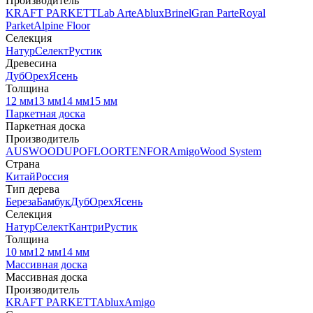
Производитель
KRAFT PARKETT
Lab Arte
Ablux
Brinel
Gran Parte
Royal
Parket
Alpine Floor
Селекция
Натур
Селект
Рустик
Древесина
Дуб
Орех
Ясень
Толщина
12 мм
13 мм
14 мм
15 мм
Паркетная доска
Паркетная доска
Производитель
AUSWOOD
UPOFLOOR
TENFOR
Amigo
Wood System
Страна
Китай
Россия
Тип дерева
Береза
Бамбук
Дуб
Орех
Ясень
Селекция
Натур
Селект
Кантри
Рустик
Толщина
10 мм
12 мм
14 мм
Массивная доска
Массивная доска
Производитель
KRAFT PARKETT
Ablux
Amigo