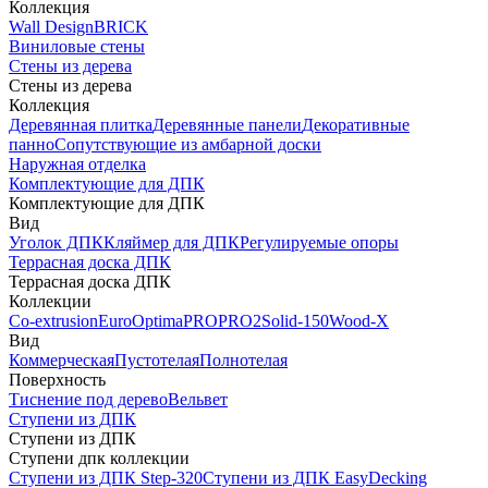
Коллекция
Wall Design
BRICK
Виниловые стены
Стены из дерева
Стены из дерева
Коллекция
Деревянная плитка
Деревянные панели
Декоративные
панно
Сопутствующие из амбарной доски
Наружная отделка
Комплектующие для ДПК
Комплектующие для ДПК
Вид
Уголок ДПК
Кляймер для ДПК
Регулируемые опоры
Террасная доска ДПК
Террасная доска ДПК
Коллекции
Co-extrusion
Euro
Optima
PRO
PRO2
Solid-150
Wood-X
Вид
Коммерческая
Пустотелая
Полнотелая
Поверхность
Тиснение под дерево
Вельвет
Ступени из ДПК
Ступени из ДПК
Ступени дпк коллекции
Ступени из ДПК Step-320
Ступени из ДПК EasyDecking