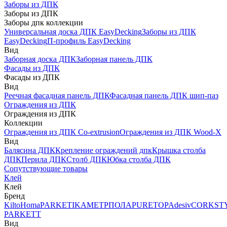
Заборы из ДПК
Заборы из ДПК
Заборы дпк коллекции
Универсальная доска ДПК EasyDecking
Заборы из ДПК
EasyDecking
П-профиль EasyDecking
Вид
Заборная доска ДПК
Заборная панель ДПК
Фасады из ДПК
Фасады из ДПК
Вид
Реечная фасадная панель ДПК
Фасадная панель ДПК шип-паз
Ограждения из ДПК
Ограждения из ДПК
Коллекции
Ограждения из ДПК Co-extrusion
Ограждения из ДПК Wood-X
Вид
Балясина ДПК
Крепление ограждений дпк
Крышка столба
ДПК
Перила ДПК
Столб ДПК
Юбка столба ДПК
Сопутствующие товары
Клей
Клей
Бренд
Kilto
Homa
PARKETIKA
МЕТРПОЛА
PURETOP
Adesiv
CORKST
PARKETT
Вид