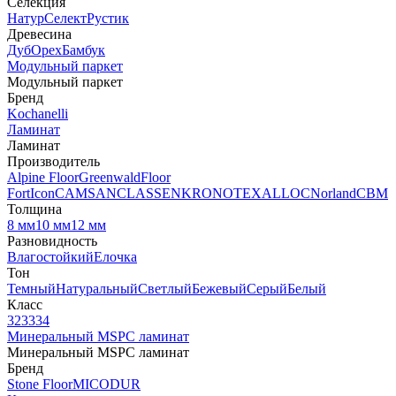
Селекция
Натур
Селект
Рустик
Древесина
Дуб
Орех
Бамбук
Модульный паркет
Модульный паркет
Бренд
Kochanelli
Ламинат
Ламинат
Производитель
Alpine Floor
Greenwald
Floor
Fort
Icon
CAMSAN
CLASSEN
KRONOTEX
ALLOC
Norland
CBM
Толщина
8 мм
10 мм
12 мм
Разновидность
Влагостойкий
Елочка
Тон
Темный
Натуральный
Светлый
Бежевый
Серый
Белый
Класс
32
33
34
Минеральный MSPC ламинат
Минеральный MSPC ламинат
Бренд
Stone Floor
MICODUR