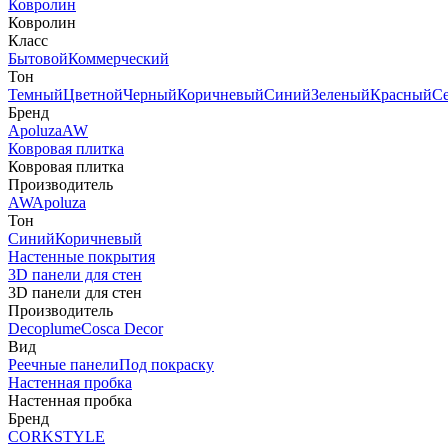
Ковролин
Ковролин
Класс
Бытовой
Коммерческий
Тон
Темный
Цветной
Черный
Коричневый
Синий
Зеленый
Красный
С
Бренд
Apoluza
AW
Ковровая плитка
Ковровая плитка
Производитель
AW
Apoluza
Тон
Синий
Коричневый
Настенные покрытия
3D панели для стен
3D панели для стен
Производитель
Decoplume
Cosca Decor
Вид
Реечные панели
Под покраску
Настенная пробка
Настенная пробка
Бренд
CORKSTYLE