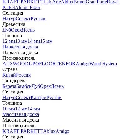
KRAFT PARKETT
Lab Arte
Ablux
Brinel
Gran Parte
Royal
Parket
Alpine Floor
Селекция
Натур
Селект
Рустик
Древесина
Дуб
Орех
Ясень
Толщина
12 мм
13 мм
14 мм
15 мм
Паркетная доска
Паркетная доска
Производитель
AUSWOOD
UPOFLOOR
TENFOR
Amigo
Wood System
Страна
Китай
Россия
Тип дерева
Береза
Бамбук
Дуб
Орех
Ясень
Селекция
Натур
Селект
Кантри
Рустик
Толщина
10 мм
12 мм
14 мм
Массивная доска
Массивная доска
Производитель
KRAFT PARKETT
Ablux
Amigo
Селекция