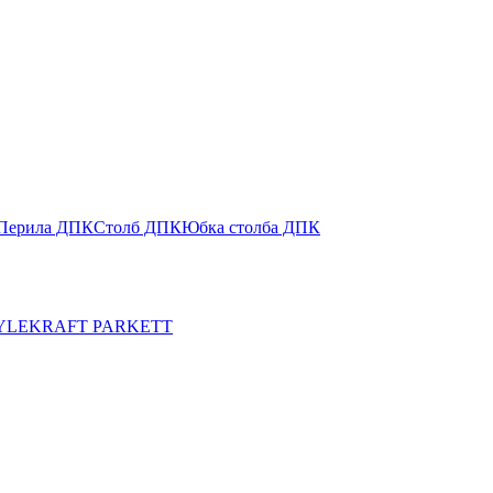
Перила ДПК
Столб ДПК
Юбка столба ДПК
YLE
KRAFT PARKETT