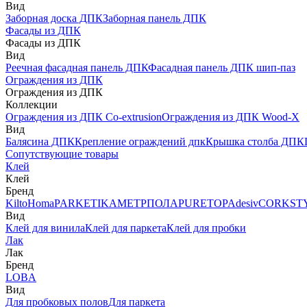
Вид
Заборная доска ДПК
Заборная панель ДПК
Фасады из ДПК
Фасады из ДПК
Вид
Реечная фасадная панель ДПК
Фасадная панель ДПК шип-паз
Ограждения из ДПК
Ограждения из ДПК
Коллекции
Ограждения из ДПК Co-extrusion
Ограждения из ДПК Wood-X
Вид
Балясина ДПК
Крепление ограждений дпк
Крышка столба ДПК
Сопутствующие товары
Клей
Клей
Бренд
Kilto
Homa
PARKETIKA
МЕТРПОЛА
PURETOP
Adesiv
CORKST
Вид
Клей для винила
Клей для паркета
Клей для пробки
Лак
Лак
Бренд
LOBA
Вид
Для пробковых полов
Для паркета