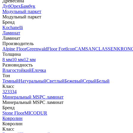
Древесина
Дуб
Орех
Бамбук
Модульный паркет
Модульный паркет
Бренд
Kochanelli
Ламинат
Ламинат
Производитель
Alpine Floor
Greenwald
Floor Fort
Icon
CAMSAN
CLASSEN
KRON
Толщина
8 мм
10 мм
12 мм
Разновидность
Влагостойкий
Елочка
Тон
Темный
Натуральный
Светлый
Бежевый
Серый
Белый
Класс
32
33
34
Минеральный MSPC ламинат
Минеральный MSPC ламинат
Бренд
Stone Floor
MICODUR
Ковролин
Ковролин
Класс