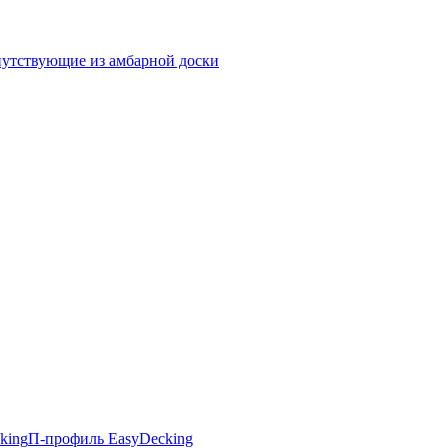
утствующие из амбарной доски
king
П-профиль EasyDecking