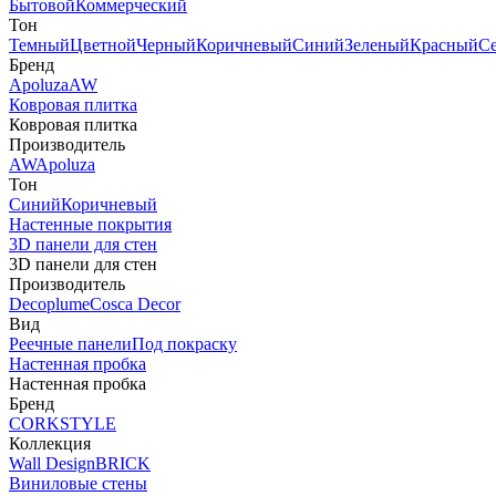
Бытовой
Коммерческий
Тон
Темный
Цветной
Черный
Коричневый
Синий
Зеленый
Красный
С
Бренд
Apoluza
AW
Ковровая плитка
Ковровая плитка
Производитель
AW
Apoluza
Тон
Синий
Коричневый
Настенные покрытия
3D панели для стен
3D панели для стен
Производитель
Decoplume
Cosca Decor
Вид
Реечные панели
Под покраску
Настенная пробка
Настенная пробка
Бренд
CORKSTYLE
Коллекция
Wall Design
BRICK
Виниловые стены