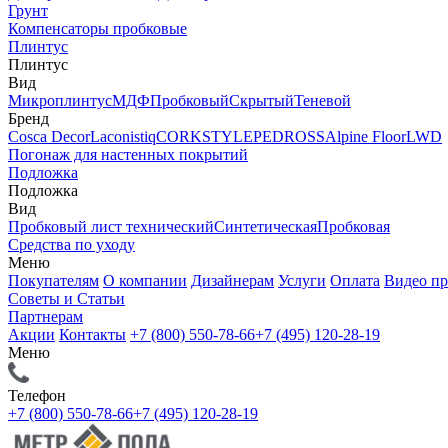
Грунт
Компенсаторы пробковые
Плинтус
Плинтус
Вид
Микроплинтус
МДФ
Пробковый
Скрытый
Теневой
Бренд
Cosca Decor
Laconistiq
CORKSTYLE
PEDROSS
Alpine Floor
LWD
Погонаж для настенных покрытий
Подложка
Подложка
Вид
Пробковый лист технический
Синтетическая
Пробковая
Средства по уходу
Меню
Покупателям
О компании
Дизайнерам
Услуги
Оплата
Видео п
Советы и Статьи
Партнерам
Акции
Контакты
+7 (800) 550-78-66
+7 (495) 120-28-19
Меню
Телефон
+7 (800) 550-78-66
+7 (495) 120-28-19