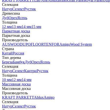
KRAFT PARKETT
Lab Arte
Ablux
Brinel
Gran Parte
Royal Parket
Alp
Селекция
Натур
Селект
Рустик
Древесина
Дуб
Орех
Ясень
Толщина
12 мм
13 мм
14 мм
15 мм
Паркетная доска
Паркетная доска
Производитель
AUSWOOD
UPOFLOOR
TENFOR
Amigo
Wood System
Страна
Китай
Россия
Тип дерева
Береза
Бамбук
Дуб
Орех
Ясень
Селекция
Натур
Селект
Кантри
Рустик
Толщина
10 мм
12 мм
14 мм
Массивная доска
Массивная доска
Производитель
KRAFT PARKETT
Ablux
Amigo
Селекция
Натур
Селект
Рустик