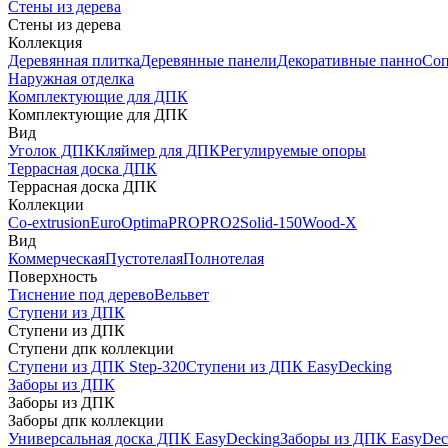
Стены из дерева
Стены из дерева
Коллекция
Деревянная плитка
Деревянные панели
Декоративные панно
Соп
Наружная отделка
Комплектующие для ДПК
Комплектующие для ДПК
Вид
Уголок ДПК
Кляймер для ДПК
Регулируемые опоры
Террасная доска ДПК
Террасная доска ДПК
Коллекции
Co-extrusion
Euro
Optima
PRO
PRO2
Solid-150
Wood-X
Вид
Коммерческая
Пустотелая
Полнотелая
Поверхность
Тиснение под дерево
Вельвет
Ступени из ДПК
Ступени из ДПК
Ступени дпк коллекции
Ступени из ДПК Step-320
Ступени из ДПК EasyDecking
Заборы из ДПК
Заборы из ДПК
Заборы дпк коллекции
Универсальная доска ДПК EasyDecking
Заборы из ДПК EasyDec