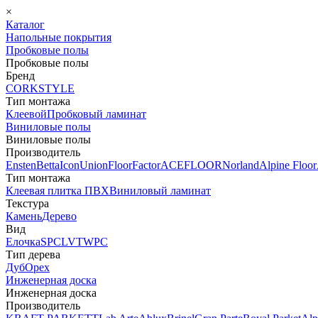
×
Каталог
Напольные покрытия
Пробковые полы
Пробковые полы
Бренд
CORKSTYLE
Тип монтажа
Клеевой
Пробковый ламинат
Виниловые полы
Виниловые полы
Производитель
Ensten
Betta
Icon
Union
FloorFactor
ACEFLOOR
Norland
Alpine Floor
Тип монтажа
Клеевая плитка ПВХ
Виниловый ламинат
Текстура
Камень
Дерево
Вид
Елочка
SPC
LVT
WPC
Тип дерева
Дуб
Орех
Инженерная доска
Инженерная доска
Производитель