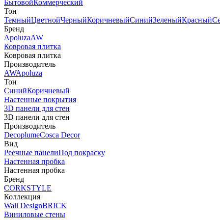
Бытовой
Коммерческий
Тон
Темный
Цветной
Черный
Коричневый
Синий
Зеленый
Красный
С
Бренд
Apoluza
AW
Ковровая плитка
Ковровая плитка
Производитель
AW
Apoluza
Тон
Синий
Коричневый
Настенные покрытия
3D панели для стен
3D панели для стен
Производитель
Decoplume
Cosca Decor
Вид
Реечные панели
Под покраску
Настенная пробка
Настенная пробка
Бренд
CORKSTYLE
Коллекция
Wall Design
BRICK
Виниловые стены