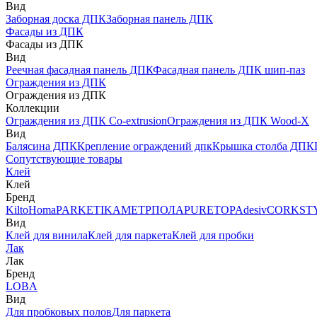
Вид
Заборная доска ДПК
Заборная панель ДПК
Фасады из ДПК
Фасады из ДПК
Вид
Реечная фасадная панель ДПК
Фасадная панель ДПК шип-паз
Ограждения из ДПК
Ограждения из ДПК
Коллекции
Ограждения из ДПК Co-extrusion
Ограждения из ДПК Wood-X
Вид
Балясина ДПК
Крепление ограждений дпк
Крышка столба ДПК
Сопутствующие товары
Клей
Клей
Бренд
Kilto
Homa
PARKETIKA
МЕТРПОЛА
PURETOP
Adesiv
CORKST
Вид
Клей для винила
Клей для паркета
Клей для пробки
Лак
Лак
Бренд
LOBA
Вид
Для пробковых полов
Для паркета