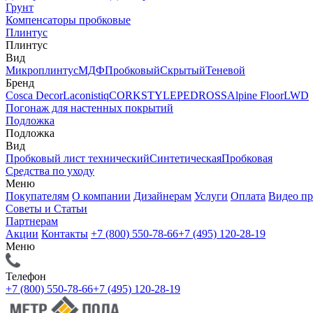
Грунт
Компенсаторы пробковые
Плинтус
Плинтус
Вид
Микроплинтус
МДФ
Пробковый
Скрытый
Теневой
Бренд
Cosca Decor
Laconistiq
CORKSTYLE
PEDROSS
Alpine Floor
LWD
Погонаж для настенных покрытий
Подложка
Подложка
Вид
Пробковый лист технический
Синтетическая
Пробковая
Средства по уходу
Меню
Покупателям
О компании
Дизайнерам
Услуги
Оплата
Видео п
Советы и Статьи
Партнерам
Акции
Контакты
+7 (800) 550-78-66
+7 (495) 120-28-19
Меню
Телефон
+7 (800) 550-78-66
+7 (495) 120-28-19