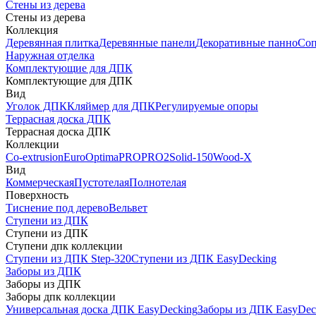
Стены из дерева
Стены из дерева
Коллекция
Деревянная плитка
Деревянные панели
Декоративные панно
Соп
Наружная отделка
Комплектующие для ДПК
Комплектующие для ДПК
Вид
Уголок ДПК
Кляймер для ДПК
Регулируемые опоры
Террасная доска ДПК
Террасная доска ДПК
Коллекции
Co-extrusion
Euro
Optima
PRO
PRO2
Solid-150
Wood-X
Вид
Коммерческая
Пустотелая
Полнотелая
Поверхность
Тиснение под дерево
Вельвет
Ступени из ДПК
Ступени из ДПК
Ступени дпк коллекции
Ступени из ДПК Step-320
Ступени из ДПК EasyDecking
Заборы из ДПК
Заборы из ДПК
Заборы дпк коллекции
Универсальная доска ДПК EasyDecking
Заборы из ДПК EasyDec