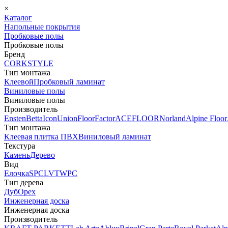
×
Каталог
Напольные покрытия
Пробковые полы
Пробковые полы
Бренд
CORKSTYLE
Тип монтажа
Клеевой
Пробковый ламинат
Виниловые полы
Виниловые полы
Производитель
Ensten
Betta
Icon
Union
FloorFactor
ACEFLOOR
Norland
Alpine Floor
Тип монтажа
Клеевая плитка ПВХ
Виниловый ламинат
Текстура
Камень
Дерево
Вид
Елочка
SPC
LVT
WPC
Тип дерева
Дуб
Орех
Инженерная доска
Инженерная доска
Производитель