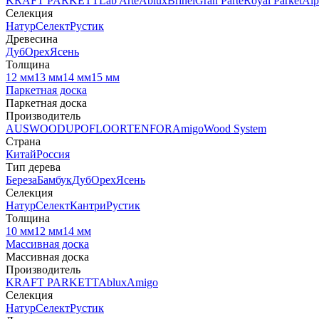
KRAFT PARKETT
Lab Arte
Ablux
Brinel
Gran Parte
Royal Parket
Alp
Селекция
Натур
Селект
Рустик
Древесина
Дуб
Орех
Ясень
Толщина
12 мм
13 мм
14 мм
15 мм
Паркетная доска
Паркетная доска
Производитель
AUSWOOD
UPOFLOOR
TENFOR
Amigo
Wood System
Страна
Китай
Россия
Тип дерева
Береза
Бамбук
Дуб
Орех
Ясень
Селекция
Натур
Селект
Кантри
Рустик
Толщина
10 мм
12 мм
14 мм
Массивная доска
Массивная доска
Производитель
KRAFT PARKETT
Ablux
Amigo
Селекция
Натур
Селект
Рустик