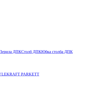
Перила ДПК
Столб ДПК
Юбка столба ДПК
YLE
KRAFT PARKETT