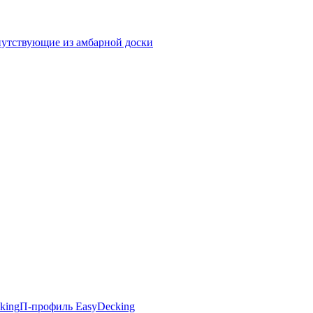
утствующие из амбарной доски
king
П-профиль EasyDecking