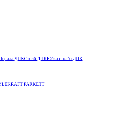
Перила ДПК
Столб ДПК
Юбка столба ДПК
YLE
KRAFT PARKETT