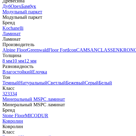
Древесина
Дуб
Орех
Бамбук
Модульный паркет
Модульный паркет
Бренд
Kochanelli
Ламинат
Ламинат
Производитель
Alpine Floor
Greenwald
Floor Fort
Icon
CAMSAN
CLASSEN
KRON
Толщина
8 мм
10 мм
12 мм
Разновидность
Влагостойкий
Елочка
Тон
Темный
Натуральный
Светлый
Бежевый
Серый
Белый
Класс
32
33
34
Минеральный MSPC ламинат
Минеральный MSPC ламинат
Бренд
Stone Floor
MICODUR
Ковролин
Ковролин
Класс