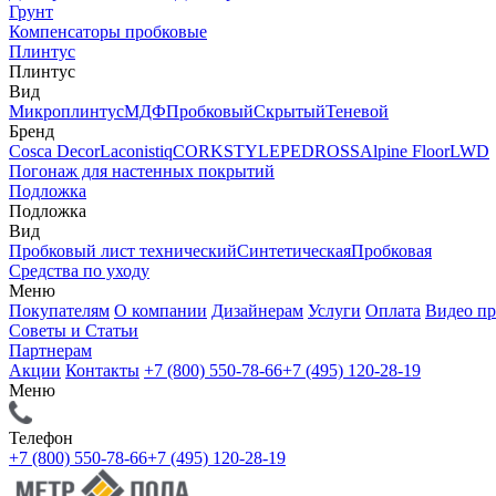
Грунт
Компенсаторы пробковые
Плинтус
Плинтус
Вид
Микроплинтус
МДФ
Пробковый
Скрытый
Теневой
Бренд
Cosca Decor
Laconistiq
CORKSTYLE
PEDROSS
Alpine Floor
LWD
Погонаж для настенных покрытий
Подложка
Подложка
Вид
Пробковый лист технический
Синтетическая
Пробковая
Средства по уходу
Меню
Покупателям
О компании
Дизайнерам
Услуги
Оплата
Видео п
Советы и Статьи
Партнерам
Акции
Контакты
+7 (800) 550-78-66
+7 (495) 120-28-19
Меню
Телефон
+7 (800) 550-78-66
+7 (495) 120-28-19