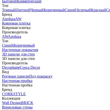
Бытовой
Коммерческий
Тон
Темный
Цветной
Черный
Коричневый
Синий
Зеленый
Красный
С
Бренд
Apoluza
AW
Ковровая плитка
Ковровая плитка
Производитель
AW
Apoluza
Тон
Синий
Коричневый
Настенные покрытия
3D панели для стен
3D панели для стен
Производитель
Decoplume
Cosca Decor
Вид
Реечные панели
Под покраску
Настенная пробка
Настенная пробка
Бренд
CORKSTYLE
Коллекция
Wall Design
BRICK
Виниловые стены