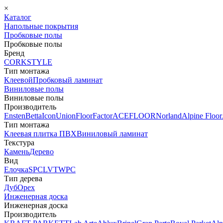
×
Каталог
Напольные покрытия
Пробковые полы
Пробковые полы
Бренд
CORKSTYLE
Тип монтажа
Клеевой
Пробковый ламинат
Виниловые полы
Виниловые полы
Производитель
Ensten
Betta
Icon
Union
FloorFactor
ACEFLOOR
Norland
Alpine Floor
Тип монтажа
Клеевая плитка ПВХ
Виниловый ламинат
Текстура
Камень
Дерево
Вид
Елочка
SPC
LVT
WPC
Тип дерева
Дуб
Орех
Инженерная доска
Инженерная доска
Производитель