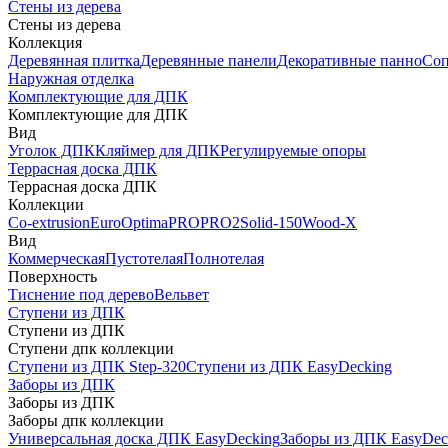
Стены из дерева
Стены из дерева
Коллекция
Деревянная плитка
Деревянные панели
Декоративные панно
Соп
Наружная отделка
Комплектующие для ДПК
Комплектующие для ДПК
Вид
Уголок ДПК
Кляймер для ДПК
Регулируемые опоры
Террасная доска ДПК
Террасная доска ДПК
Коллекции
Co-extrusion
Euro
Optima
PRO
PRO2
Solid-150
Wood-X
Вид
Коммерческая
Пустотелая
Полнотелая
Поверхность
Тиснение под дерево
Вельвет
Ступени из ДПК
Ступени из ДПК
Ступени дпк коллекции
Ступени из ДПК Step-320
Ступени из ДПК EasyDecking
Заборы из ДПК
Заборы из ДПК
Заборы дпк коллекции
Универсальная доска ДПК EasyDecking
Заборы из ДПК EasyDec