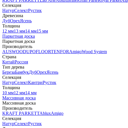
KRAFT PARKETT
Lab Arte
Ablux
Brinel
Gran Parte
Royal Parket
Alp
Селекция
Натур
Селект
Рустик
Древесина
Дуб
Орех
Ясень
Толщина
12 мм
13 мм
14 мм
15 мм
Паркетная доска
Паркетная доска
Производитель
AUSWOOD
UPOFLOOR
TENFOR
Amigo
Wood System
Страна
Китай
Россия
Тип дерева
Береза
Бамбук
Дуб
Орех
Ясень
Селекция
Натур
Селект
Кантри
Рустик
Толщина
10 мм
12 мм
14 мм
Массивная доска
Массивная доска
Производитель
KRAFT PARKETT
Ablux
Amigo
Селекция
Натур
Селект
Рустик