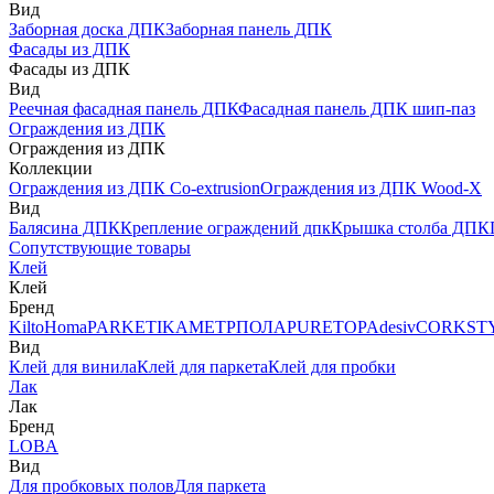
Вид
Заборная доска ДПК
Заборная панель ДПК
Фасады из ДПК
Фасады из ДПК
Вид
Реечная фасадная панель ДПК
Фасадная панель ДПК шип-паз
Ограждения из ДПК
Ограждения из ДПК
Коллекции
Ограждения из ДПК Co-extrusion
Ограждения из ДПК Wood-X
Вид
Балясина ДПК
Крепление ограждений дпк
Крышка столба ДПК
Сопутствующие товары
Клей
Клей
Бренд
Kilto
Homa
PARKETIKA
МЕТРПОЛА
PURETOP
Adesiv
CORKST
Вид
Клей для винила
Клей для паркета
Клей для пробки
Лак
Лак
Бренд
LOBA
Вид
Для пробковых полов
Для паркета