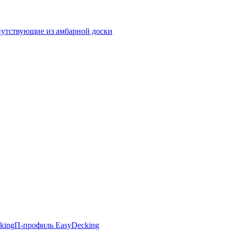
утствующие из амбарной доски
king
П-профиль EasyDecking