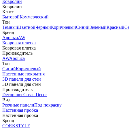
Ковролин
Ковролин
Класс
Бытовой
Коммерческий
Тон
Темный
Цветной
Черный
Коричневый
Синий
Зеленый
Красный
С
Бренд
Apoluza
AW
Ковровая плитка
Ковровая плитка
Производитель
AW
Apoluza
Тон
Синий
Коричневый
Настенные покрытия
3D панели для стен
3D панели для стен
Производитель
Decoplume
Cosca Decor
Вид
Реечные панели
Под покраску
Настенная пробка
Настенная пробка
Бренд
CORKSTYLE