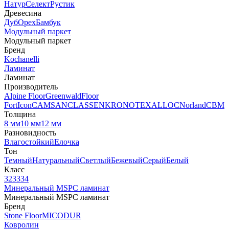
Натур
Селект
Рустик
Древесина
Дуб
Орех
Бамбук
Модульный паркет
Модульный паркет
Бренд
Kochanelli
Ламинат
Ламинат
Производитель
Alpine Floor
Greenwald
Floor
Fort
Icon
CAMSAN
CLASSEN
KRONOTEX
ALLOC
Norland
CBM
Толщина
8 мм
10 мм
12 мм
Разновидность
Влагостойкий
Елочка
Тон
Темный
Натуральный
Светлый
Бежевый
Серый
Белый
Класс
32
33
34
Минеральный MSPC ламинат
Минеральный MSPC ламинат
Бренд
Stone Floor
MICODUR
Ковролин