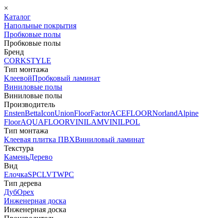
×
Каталог
Напольные покрытия
Пробковые полы
Пробковые полы
Бренд
CORKSTYLE
Тип монтажа
Клеевой
Пробковый ламинат
Виниловые полы
Виниловые полы
Производитель
Ensten
Betta
Icon
Union
FloorFactor
ACEFLOOR
Norland
Alpine
Floor
AQUAFLOOR
VINILAM
VINILPOL
Тип монтажа
Клеевая плитка ПВХ
Виниловый ламинат
Текстура
Камень
Дерево
Вид
Елочка
SPC
LVT
WPC
Тип дерева
Дуб
Орех
Инженерная доска
Инженерная доска