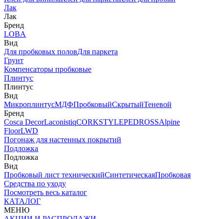
Лак
Лак
Бренд
LOBA
Вид
Для пробковых полов
Для паркета
Грунт
Компенсаторы пробковые
Плинтус
Плинтус
Вид
Микроплинтус
МДФ
Пробковый
Скрытый
Теневой
Бренд
Cosca Decor
Laconistiq
CORKSTYLE
PEDROSS
Alpine
Floor
LWD
Погонаж для настенных покрытий
Подложка
Подложка
Вид
Пробковый лист технический
Синтетическая
Пробковая
Средства по уходу
Посмотреть весь каталог
КАТАЛОГ
МЕНЮ
АКЦИИ И РАСПРОДАЖИ