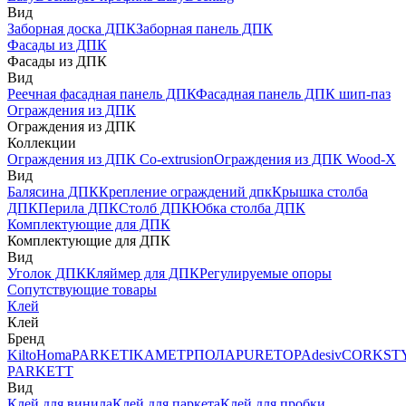
Вид
Заборная доска ДПК
Заборная панель ДПК
Фасады из ДПК
Фасады из ДПК
Вид
Реечная фасадная панель ДПК
Фасадная панель ДПК шип-паз
Ограждения из ДПК
Ограждения из ДПК
Коллекции
Ограждения из ДПК Co-extrusion
Ограждения из ДПК Wood-X
Вид
Балясина ДПК
Крепление ограждений дпк
Крышка столба
ДПК
Перила ДПК
Столб ДПК
Юбка столба ДПК
Комплектующие для ДПК
Комплектующие для ДПК
Вид
Уголок ДПК
Кляймер для ДПК
Регулируемые опоры
Сопутствующие товары
Клей
Клей
Бренд
Kilto
Homa
PARKETIKA
МЕТРПОЛА
PURETOP
Adesiv
CORKST
PARKETT
Вид
Клей для винила
Клей для паркета
Клей для пробки