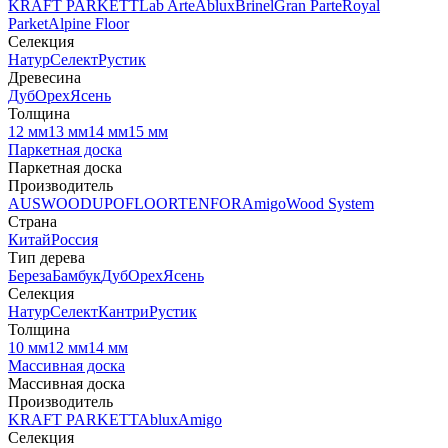
KRAFT PARKETT
Lab Arte
Ablux
Brinel
Gran Parte
Royal
Parket
Alpine Floor
Селекция
Натур
Селект
Рустик
Древесина
Дуб
Орех
Ясень
Толщина
12 мм
13 мм
14 мм
15 мм
Паркетная доска
Паркетная доска
Производитель
AUSWOOD
UPOFLOOR
TENFOR
Amigo
Wood System
Страна
Китай
Россия
Тип дерева
Береза
Бамбук
Дуб
Орех
Ясень
Селекция
Натур
Селект
Кантри
Рустик
Толщина
10 мм
12 мм
14 мм
Массивная доска
Массивная доска
Производитель
KRAFT PARKETT
Ablux
Amigo
Селекция