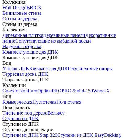
Коллекция
Wall Design
BRICK
Виниловые стены
Стены из дерева
Стены из дерева
Коллекция
Деревянная плитка
Деревянные панели
Декоративные
панно
Сопутствующие из амбарной доски
Наружная отделка
Комплектующие для ДПК
Комплектующие для ДПК
Вид
Уголок ДПК
Кляймер для ДПК
Регулируемые опоры
Террасная доска ДПК
Террасная доска ДПК
Коллекции
Co-extrusion
Euro
Optima
PRO
PRO2
Solid-150
Wood-X
Вид
Коммерческая
Пустотелая
Полнотелая
Поверхность
Тиснение под дерево
Вельвет
Ступени из ДПК
Ступени из ДПК
Ступени дпк коллекции
Ступени из ДПК Step-320
Ступени из ДПК EasyDecking