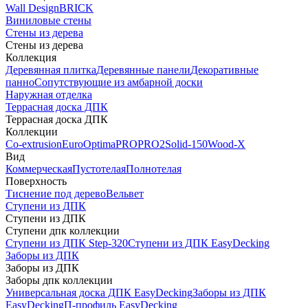
Wall Design
BRICK
Виниловые стены
Стены из дерева
Стены из дерева
Коллекция
Деревянная плитка
Деревянные панели
Декоративные
панно
Сопутствующие из амбарной доски
Наружная отделка
Террасная доска ДПК
Террасная доска ДПК
Коллекции
Co-extrusion
Euro
Optima
PRO
PRO2
Solid-150
Wood-X
Вид
Коммерческая
Пустотелая
Полнотелая
Поверхность
Тиснение под дерево
Вельвет
Ступени из ДПК
Ступени из ДПК
Ступени дпк коллекции
Ступени из ДПК Step-320
Ступени из ДПК EasyDecking
Заборы из ДПК
Заборы из ДПК
Заборы дпк коллекции
Универсальная доска ДПК EasyDecking
Заборы из ДПК
EasyDecking
П-профиль EasyDecking