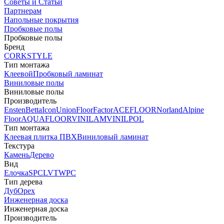
Советы и Статьи
Партнерам
Напольные покрытия
Пробковые полы
Пробковые полы
Бренд
CORKSTYLE
Тип монтажа
Клеевой
Пробковый ламинат
Виниловые полы
Виниловые полы
Производитель
Ensten
Betta
Icon
Union
FloorFactor
ACEFLOOR
Norland
Alpine
Floor
AQUAFLOOR
VINILAM
VINILPOL
Тип монтажа
Клеевая плитка ПВХ
Виниловый ламинат
Текстура
Камень
Дерево
Вид
Елочка
SPC
LVT
WPC
Тип дерева
Дуб
Орех
Инженерная доска
Инженерная доска
Производитель