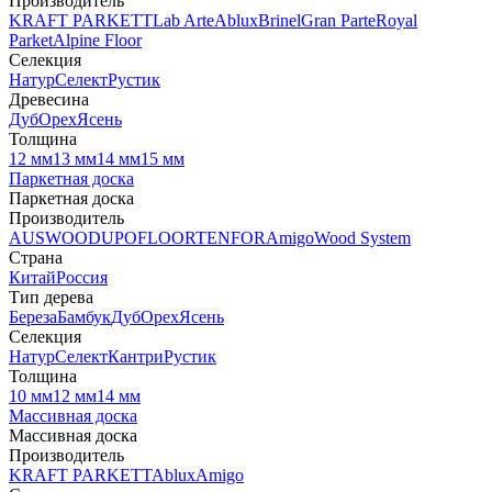
Производитель
KRAFT PARKETT
Lab Arte
Ablux
Brinel
Gran Parte
Royal
Parket
Alpine Floor
Селекция
Натур
Селект
Рустик
Древесина
Дуб
Орех
Ясень
Толщина
12 мм
13 мм
14 мм
15 мм
Паркетная доска
Паркетная доска
Производитель
AUSWOOD
UPOFLOOR
TENFOR
Amigo
Wood System
Страна
Китай
Россия
Тип дерева
Береза
Бамбук
Дуб
Орех
Ясень
Селекция
Натур
Селект
Кантри
Рустик
Толщина
10 мм
12 мм
14 мм
Массивная доска
Массивная доска
Производитель
KRAFT PARKETT
Ablux
Amigo