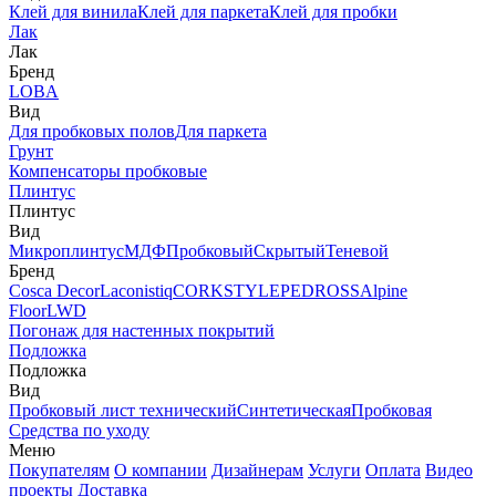
Клей для винила
Клей для паркета
Клей для пробки
Лак
Лак
Бренд
LOBA
Вид
Для пробковых полов
Для паркета
Грунт
Компенсаторы пробковые
Плинтус
Плинтус
Вид
Микроплинтус
МДФ
Пробковый
Скрытый
Теневой
Бренд
Cosca Decor
Laconistiq
CORKSTYLE
PEDROSS
Alpine
Floor
LWD
Погонаж для настенных покрытий
Подложка
Подложка
Вид
Пробковый лист технический
Синтетическая
Пробковая
Средства по уходу
Меню
Покупателям
О компании
Дизайнерам
Услуги
Оплата
Видео
проекты
Доставка