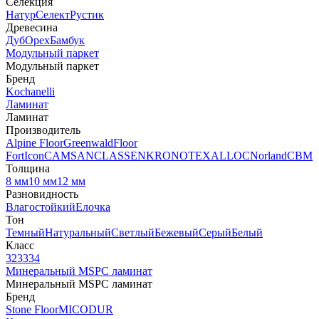
Селекция
Натур
Селект
Рустик
Древесина
Дуб
Орех
Бамбук
Модульный паркет
Модульный паркет
Бренд
Kochanelli
Ламинат
Ламинат
Производитель
Alpine Floor
Greenwald
Floor
Fort
Icon
CAMSAN
CLASSEN
KRONOTEX
ALLOC
Norland
CBM
Толщина
8 мм
10 мм
12 мм
Разновидность
Влагостойкий
Елочка
Тон
Темный
Натуральный
Светлый
Бежевый
Серый
Белый
Класс
32
33
34
Минеральный MSPC ламинат
Минеральный MSPC ламинат
Бренд
Stone Floor
MICODUR