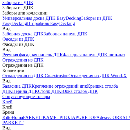
Заборы из ДПК
Заборы из ДПК
Заборы дпк коллекции
Универсальная доска ДПК EasyDecking
Заборы из ДПК
EasyDecking
П-профиль EasyDecking
Вид
Заборная доска ДПК
Заборная панель ДПК
Фасады из ДПК
Фасады из ДПК
Вид
Реечная фасадная панель ДПК
Фасадная панель ДПК шип-паз
Ограждения из ДПК
Ограждения из ДПК
Коллекции
Ограждения из ДПК Co-extrusion
Ограждения из ДПК Wood-X
Вид
Балясина ДПК
Крепление ограждений дпк
Крышка столба
ДПК
Перила ДПК
Столб ДПК
Юбка столба ДПК
Сопутствующие товары
Клей
Клей
Бренд
Kilto
Homa
PARKETIKA
МЕТРПОЛА
PURETOP
Adesiv
CORKST
PARKETT
Вид