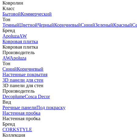
Ковролин
Класс
Бытовой
Коммерческий
Тон
Темный
Цветной
Черный
Коричневый
Синий
Зеленый
Красный
С
Бренд
Apoluza
AW
Ковровая плитка
Ковровая плитка
Производитель
AW
Apoluza
Тон
Синий
Коричневый
Настенные покрытия
3D панели для стен
3D панели для стен
Производитель
Decoplume
Cosca Decor
Вид
Реечные панели
Под покраску
Настенная пробка
Настенная пробка
Бренд
CORKSTYLE
Коллекция