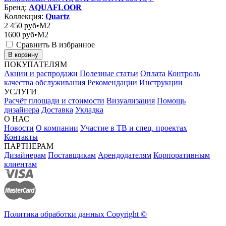
Бренд:
AQUAFLOOR
Коллекция:
Quartz
2 450
руб•M2
1600
руб•M2
Сравнить
В избранное
В корзину
ПОКУПАТЕЛЯМ
Акции и распродажи
Полезные статьи
Оплата
Контроль
качества обслуживания
Рекомендации
Инструкции
УСЛУГИ
Расчёт площади и стоимости
Визуализация
Помощь
дизайнера
Доставка
Укладка
О НАС
Новости
О компании
Участие в ТВ и спец. проектах
Контакты
ПАРТНЕРАМ
Дизайнерам
Поставщикам
Арендодателям
Корпоративным
клиентам
Политика обработки данных Copyright ©