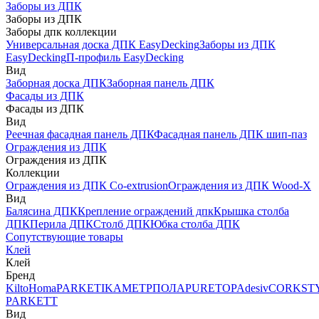
Заборы из ДПК
Заборы из ДПК
Заборы дпк коллекции
Универсальная доска ДПК EasyDecking
Заборы из ДПК
EasyDecking
П-профиль EasyDecking
Вид
Заборная доска ДПК
Заборная панель ДПК
Фасады из ДПК
Фасады из ДПК
Вид
Реечная фасадная панель ДПК
Фасадная панель ДПК шип-паз
Ограждения из ДПК
Ограждения из ДПК
Коллекции
Ограждения из ДПК Co-extrusion
Ограждения из ДПК Wood-X
Вид
Балясина ДПК
Крепление ограждений дпк
Крышка столба
ДПК
Перила ДПК
Столб ДПК
Юбка столба ДПК
Сопутствующие товары
Клей
Клей
Бренд
Kilto
Homa
PARKETIKA
МЕТРПОЛА
PURETOP
Adesiv
CORKST
PARKETT
Вид