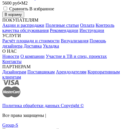
5600
руб•M2
Сравнить
В избранное
В корзину
ПОКУПАТЕЛЯМ
Акции и распродажи
Полезные статьи
Оплата
Контроль
качества обслуживания
Рекомендации
Инструкции
УСЛУГИ
Расчёт площади и стоимости
Визуализация
Помощь
дизайнера
Доставка
Укладка
О НАС
Новости
О компании
Участие в ТВ и спец. проектах
Контакты
ПАРТНЕРАМ
Дизайнерам
Поставщикам
Арендодателям
Корпоративным
клиентам
Политика обработки данных Copyright ©
Все права защищены |
Group-S