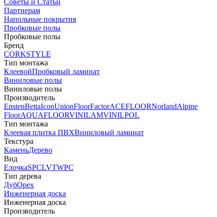
Советы и Статьи
Партнерам
Напольные покрытия
Пробковые полы
Пробковые полы
Бренд
CORKSTYLE
Тип монтажа
Клеевой
Пробковый ламинат
Виниловые полы
Виниловые полы
Производитель
Ensten
Betta
Icon
Union
FloorFactor
ACEFLOOR
Norland
Alpine
Floor
AQUAFLOOR
VINILAM
VINILPOL
Тип монтажа
Клеевая плитка ПВХ
Виниловый ламинат
Текстура
Камень
Дерево
Вид
Елочка
SPC
LVT
WPC
Тип дерева
Дуб
Орех
Инженерная доска
Инженерная доска
Производитель