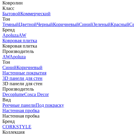
Ковролин
Класс
Бытовой
Коммерческий
Тон
Темный
Цветной
Черный
Коричневый
Синий
Зеленый
Красный
С
Бренд
Apoluza
AW
Ковровая плитка
Ковровая плитка
Производитель
AW
Apoluza
Тон
Синий
Коричневый
Настенные покрытия
3D панели для стен
3D панели для стен
Производитель
Decoplume
Cosca Decor
Вид
Реечные панели
Под покраску
Настенная пробка
Настенная пробка
Бренд
CORKSTYLE
Коллекция