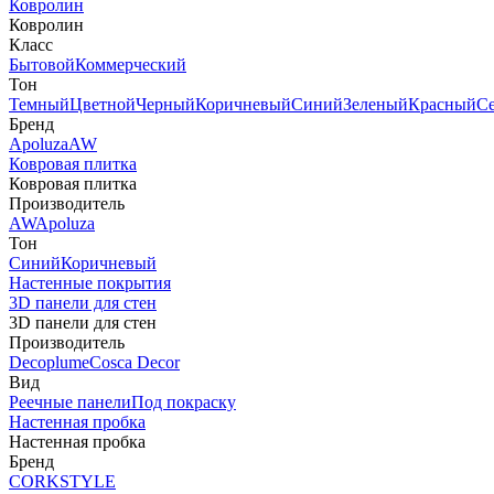
Ковролин
Ковролин
Класс
Бытовой
Коммерческий
Тон
Темный
Цветной
Черный
Коричневый
Синий
Зеленый
Красный
С
Бренд
Apoluza
AW
Ковровая плитка
Ковровая плитка
Производитель
AW
Apoluza
Тон
Синий
Коричневый
Настенные покрытия
3D панели для стен
3D панели для стен
Производитель
Decoplume
Cosca Decor
Вид
Реечные панели
Под покраску
Настенная пробка
Настенная пробка
Бренд
CORKSTYLE