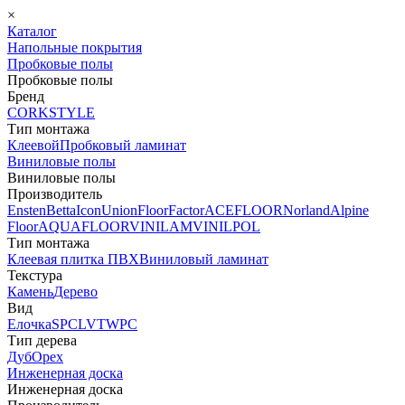
×
Каталог
Напольные покрытия
Пробковые полы
Пробковые полы
Бренд
CORKSTYLE
Тип монтажа
Клеевой
Пробковый ламинат
Виниловые полы
Виниловые полы
Производитель
Ensten
Betta
Icon
Union
FloorFactor
ACEFLOOR
Norland
Alpine
Floor
AQUAFLOOR
VINILAM
VINILPOL
Тип монтажа
Клеевая плитка ПВХ
Виниловый ламинат
Текстура
Камень
Дерево
Вид
Елочка
SPC
LVT
WPC
Тип дерева
Дуб
Орех
Инженерная доска
Инженерная доска