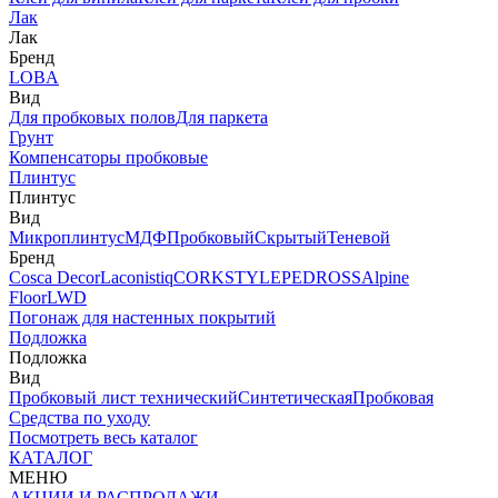
Лак
Лак
Бренд
LOBA
Вид
Для пробковых полов
Для паркета
Грунт
Компенсаторы пробковые
Плинтус
Плинтус
Вид
Микроплинтус
МДФ
Пробковый
Скрытый
Теневой
Бренд
Cosca Decor
Laconistiq
CORKSTYLE
PEDROSS
Alpine
Floor
LWD
Погонаж для настенных покрытий
Подложка
Подложка
Вид
Пробковый лист технический
Синтетическая
Пробковая
Средства по уходу
Посмотреть весь каталог
КАТАЛОГ
МЕНЮ
АКЦИИ И РАСПРОДАЖИ