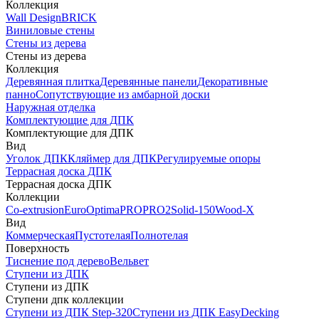
Коллекция
Wall Design
BRICK
Виниловые стены
Стены из дерева
Стены из дерева
Коллекция
Деревянная плитка
Деревянные панели
Декоративные
панно
Сопутствующие из амбарной доски
Наружная отделка
Комплектующие для ДПК
Комплектующие для ДПК
Вид
Уголок ДПК
Кляймер для ДПК
Регулируемые опоры
Террасная доска ДПК
Террасная доска ДПК
Коллекции
Co-extrusion
Euro
Optima
PRO
PRO2
Solid-150
Wood-X
Вид
Коммерческая
Пустотелая
Полнотелая
Поверхность
Тиснение под дерево
Вельвет
Ступени из ДПК
Ступени из ДПК
Ступени дпк коллекции
Ступени из ДПК Step-320
Ступени из ДПК EasyDecking