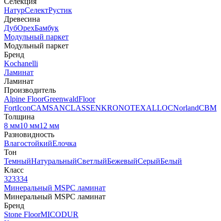
Селекция
Натур
Селект
Рустик
Древесина
Дуб
Орех
Бамбук
Модульный паркет
Модульный паркет
Бренд
Kochanelli
Ламинат
Ламинат
Производитель
Alpine Floor
Greenwald
Floor
Fort
Icon
CAMSAN
CLASSEN
KRONOTEX
ALLOC
Norland
CBM
Толщина
8 мм
10 мм
12 мм
Разновидность
Влагостойкий
Елочка
Тон
Темный
Натуральный
Светлый
Бежевый
Серый
Белый
Класс
32
33
34
Минеральный MSPC ламинат
Минеральный MSPC ламинат
Бренд
Stone Floor
MICODUR