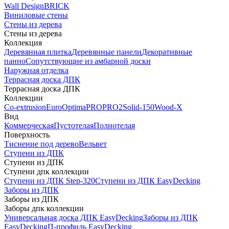
Wall Design
BRICK
Виниловые стены
Стены из дерева
Стены из дерева
Коллекция
Деревянная плитка
Деревянные панели
Декоративные
панно
Сопутствующие из амбарной доски
Наружная отделка
Террасная доска ДПК
Террасная доска ДПК
Коллекции
Co-extrusion
Euro
Optima
PRO
PRO2
Solid-150
Wood-X
Вид
Коммерческая
Пустотелая
Полнотелая
Поверхность
Тиснение под дерево
Вельвет
Ступени из ДПК
Ступени из ДПК
Ступени дпк коллекции
Ступени из ДПК Step-320
Ступени из ДПК EasyDecking
Заборы из ДПК
Заборы из ДПК
Заборы дпк коллекции
Универсальная доска ДПК EasyDecking
Заборы из ДПК
EasyDecking
П-профиль EasyDecking