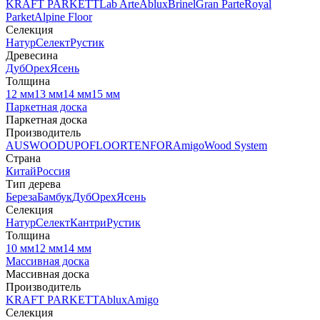
KRAFT PARKETT
Lab Arte
Ablux
Brinel
Gran Parte
Royal
Parket
Alpine Floor
Селекция
Натур
Селект
Рустик
Древесина
Дуб
Орех
Ясень
Толщина
12 мм
13 мм
14 мм
15 мм
Паркетная доска
Паркетная доска
Производитель
AUSWOOD
UPOFLOOR
TENFOR
Amigo
Wood System
Страна
Китай
Россия
Тип дерева
Береза
Бамбук
Дуб
Орех
Ясень
Селекция
Натур
Селект
Кантри
Рустик
Толщина
10 мм
12 мм
14 мм
Массивная доска
Массивная доска
Производитель
KRAFT PARKETT
Ablux
Amigo
Селекция