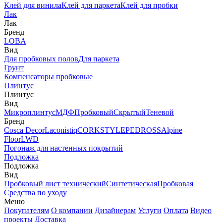
Клей для винила
Клей для паркета
Клей для пробки
Лак
Лак
Бренд
LOBA
Вид
Для пробковых полов
Для паркета
Грунт
Компенсаторы пробковые
Плинтус
Плинтус
Вид
Микроплинтус
МДФ
Пробковый
Скрытый
Теневой
Бренд
Cosca Decor
Laconistiq
CORKSTYLE
PEDROSS
Alpine
Floor
LWD
Погонаж для настенных покрытий
Подложка
Подложка
Вид
Пробковый лист технический
Синтетическая
Пробковая
Средства по уходу
Меню
Покупателям
О компании
Дизайнерам
Услуги
Оплата
Видео
проекты
Доставка