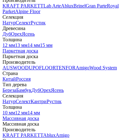
Производитель
KRAFT PARKETT
Lab Arte
Ablux
Brinel
Gran Parte
Royal
Parket
Alpine Floor
Селекция
Натур
Селект
Рустик
Древесина
Дуб
Орех
Ясень
Толщина
12 мм
13 мм
14 мм
15 мм
Паркетная доска
Паркетная доска
Производитель
AUSWOOD
UPOFLOOR
TENFOR
Amigo
Wood System
Страна
Китай
Россия
Тип дерева
Береза
Бамбук
Дуб
Орех
Ясень
Селекция
Натур
Селект
Кантри
Рустик
Толщина
10 мм
12 мм
14 мм
Массивная доска
Массивная доска
Производитель
KRAFT PARKETT
Ablux
Amigo