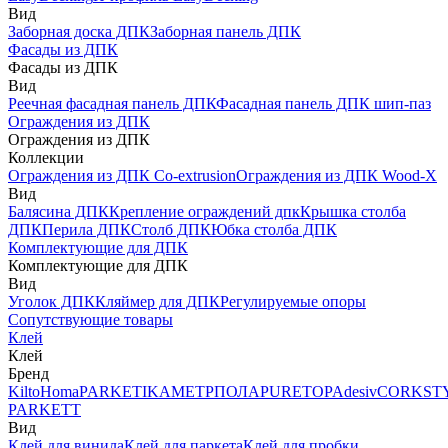
Вид
Заборная доска ДПК
Заборная панель ДПК
Фасады из ДПК
Фасады из ДПК
Вид
Реечная фасадная панель ДПК
Фасадная панель ДПК шип-паз
Ограждения из ДПК
Ограждения из ДПК
Коллекции
Ограждения из ДПК Co-extrusion
Ограждения из ДПК Wood-X
Вид
Балясина ДПК
Крепление ограждений дпк
Крышка столба
ДПК
Перила ДПК
Столб ДПК
Юбка столба ДПК
Комплектующие для ДПК
Комплектующие для ДПК
Вид
Уголок ДПК
Кляймер для ДПК
Регулируемые опоры
Сопутствующие товары
Клей
Клей
Бренд
Kilto
Homa
PARKETIKA
МЕТРПОЛА
PURETOP
Adesiv
CORKST
PARKETT
Вид
Клей для винила
Клей для паркета
Клей для пробки