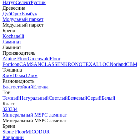
Натур
Селект
Рустик
Древесина
Дуб
Орех
Бамбук
Модульный паркет
Модульный паркет
Бренд
Kochanelli
Ламинат
Ламинат
Производитель
Alpine Floor
Greenwald
Floor
Fort
Icon
CAMSAN
CLASSEN
KRONOTEX
ALLOC
Norland
CBM
Толщина
8 мм
10 мм
12 мм
Разновидность
Влагостойкий
Елочка
Тон
Темный
Натуральный
Светлый
Бежевый
Серый
Белый
Класс
32
33
34
Минеральный MSPC ламинат
Минеральный MSPC ламинат
Бренд
Stone Floor
MICODUR
Ковролин