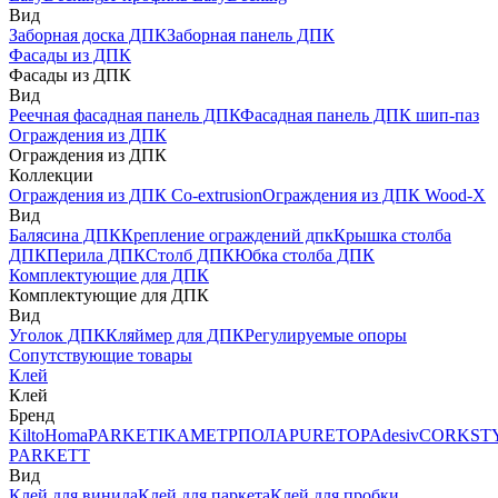
Вид
Заборная доска ДПК
Заборная панель ДПК
Фасады из ДПК
Фасады из ДПК
Вид
Реечная фасадная панель ДПК
Фасадная панель ДПК шип-паз
Ограждения из ДПК
Ограждения из ДПК
Коллекции
Ограждения из ДПК Co-extrusion
Ограждения из ДПК Wood-X
Вид
Балясина ДПК
Крепление ограждений дпк
Крышка столба
ДПК
Перила ДПК
Столб ДПК
Юбка столба ДПК
Комплектующие для ДПК
Комплектующие для ДПК
Вид
Уголок ДПК
Кляймер для ДПК
Регулируемые опоры
Сопутствующие товары
Клей
Клей
Бренд
Kilto
Homa
PARKETIKA
МЕТРПОЛА
PURETOP
Adesiv
CORKST
PARKETT
Вид
Клей для винила
Клей для паркета
Клей для пробки