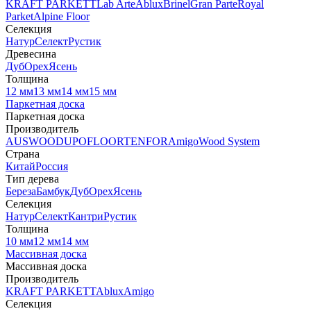
KRAFT PARKETT
Lab Arte
Ablux
Brinel
Gran Parte
Royal
Parket
Alpine Floor
Селекция
Натур
Селект
Рустик
Древесина
Дуб
Орех
Ясень
Толщина
12 мм
13 мм
14 мм
15 мм
Паркетная доска
Паркетная доска
Производитель
AUSWOOD
UPOFLOOR
TENFOR
Amigo
Wood System
Страна
Китай
Россия
Тип дерева
Береза
Бамбук
Дуб
Орех
Ясень
Селекция
Натур
Селект
Кантри
Рустик
Толщина
10 мм
12 мм
14 мм
Массивная доска
Массивная доска
Производитель
KRAFT PARKETT
Ablux
Amigo
Селекция