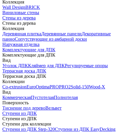
Коллекция
Wall Design
BRICK
Виниловые стены
Стены из дерева
Стены из дерева
Коллекция
Деревянная плитка
Деревянные панели
Декоративные
панно
Сопутствующие из амбарной доски
Наружная отделка
Комплектующие для ДПК
Комплектующие для ДПК
Вид
Уголок ДПК
Кляймер для ДПК
Регулируемые опоры
Террасная доска ДПК
Террасная доска ДПК
Коллекции
Co-extrusion
Euro
Optima
PRO
PRO2
Solid-150
Wood-X
Вид
Коммерческая
Пустотелая
Полнотелая
Поверхность
Тиснение под дерево
Вельвет
Ступени из ДПК
Ступени из ДПК
Ступени дпк коллекции
Ступени из ДПК Step-320
Ступени из ДПК EasyDecking