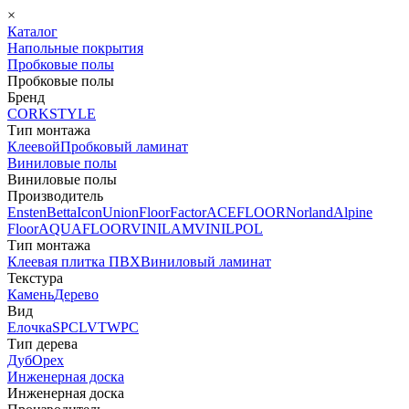
×
Каталог
Напольные покрытия
Пробковые полы
Пробковые полы
Бренд
CORKSTYLE
Тип монтажа
Клеевой
Пробковый ламинат
Виниловые полы
Виниловые полы
Производитель
Ensten
Betta
Icon
Union
FloorFactor
ACEFLOOR
Norland
Alpine
Floor
AQUAFLOOR
VINILAM
VINILPOL
Тип монтажа
Клеевая плитка ПВХ
Виниловый ламинат
Текстура
Камень
Дерево
Вид
Елочка
SPC
LVT
WPC
Тип дерева
Дуб
Орех
Инженерная доска
Инженерная доска