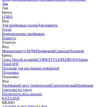
Лак
Лак
Бренд
LOBA
Вид
Для пробковых полов
Для паркета
Грунт
Компенсаторы пробковые
Плинтус
Плинтус
Вид
Микроплинтус
МДФ
Пробковый
Скрытый
Теневой
Бренд
Cosca Decor
Laconistiq
CORKSTYLE
PEDROSS
Alpine
Floor
LWD
Погонаж для настенных покрытий
Подложка
Подложка
Вид
Пробковый лист технический
Синтетическая
Пробковая
Средства по уходу
Посмотреть весь каталог
КАТАЛОГ
МЕНЮ
АКЦИИ И РАСПРОДАЖИ