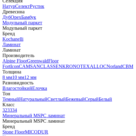
Селекция
Натур
Селект
Рустик
Древесина
Дуб
Орех
Бамбук
Модульный паркет
Модульный паркет
Бренд
Kochanelli
Ламинат
Ламинат
Производитель
Alpine Floor
Greenwald
Floor
Fort
Icon
CAMSAN
CLASSEN
KRONOTEX
ALLOC
Norland
CBM
Толщина
8 мм
10 мм
12 мм
Разновидность
Влагостойкий
Елочка
Тон
Темный
Натуральный
Светлый
Бежевый
Серый
Белый
Класс
32
33
34
Минеральный MSPC ламинат
Минеральный MSPC ламинат
Бренд
Stone Floor
MICODUR