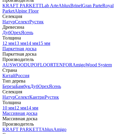
Производитель
KRAFT PARKETT
Lab Arte
Ablux
Brinel
Gran Parte
Royal
Parket
Alpine Floor
Селекция
Натур
Селект
Рустик
Древесина
Дуб
Орех
Ясень
Толщина
12 мм
13 мм
14 мм
15 мм
Паркетная доска
Паркетная доска
Производитель
AUSWOOD
UPOFLOOR
TENFOR
Amigo
Wood System
Страна
Китай
Россия
Тип дерева
Береза
Бамбук
Дуб
Орех
Ясень
Селекция
Натур
Селект
Кантри
Рустик
Толщина
10 мм
12 мм
14 мм
Массивная доска
Массивная доска
Производитель
KRAFT PARKETT
Ablux
Amigo