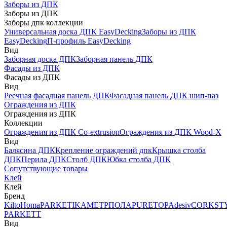
Заборы из ДПК
Заборы из ДПК
Заборы дпк коллекции
Универсальная доска ДПК EasyDecking
Заборы из ДПК
EasyDecking
П-профиль EasyDecking
Вид
Заборная доска ДПК
Заборная панель ДПК
Фасады из ДПК
Фасады из ДПК
Вид
Реечная фасадная панель ДПК
Фасадная панель ДПК шип-паз
Ограждения из ДПК
Ограждения из ДПК
Коллекции
Ограждения из ДПК Co-extrusion
Ограждения из ДПК Wood-X
Вид
Балясина ДПК
Крепление ограждений дпк
Крышка столба
ДПК
Перила ДПК
Столб ДПК
Юбка столба ДПК
Сопутствующие товары
Клей
Клей
Бренд
Kilto
Homa
PARKETIKA
МЕТРПОЛА
PURETOP
Adesiv
CORKST
PARKETT
Вид