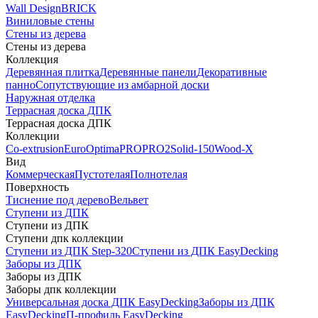
Wall Design
BRICK
Виниловые стены
Стены из дерева
Стены из дерева
Коллекция
Деревянная плитка
Деревянные панели
Декоративные
панно
Сопутствующие из амбарной доски
Наружная отделка
Террасная доска ДПК
Террасная доска ДПК
Коллекции
Co-extrusion
Euro
Optima
PRO
PRO2
Solid-150
Wood-X
Вид
Коммерческая
Пустотелая
Полнотелая
Поверхность
Тиснение под дерево
Вельвет
Ступени из ДПК
Ступени из ДПК
Ступени дпк коллекции
Ступени из ДПК Step-320
Ступени из ДПК EasyDecking
Заборы из ДПК
Заборы из ДПК
Заборы дпк коллекции
Универсальная доска ДПК EasyDecking
Заборы из ДПК
EasyDecking
П-профиль EasyDecking