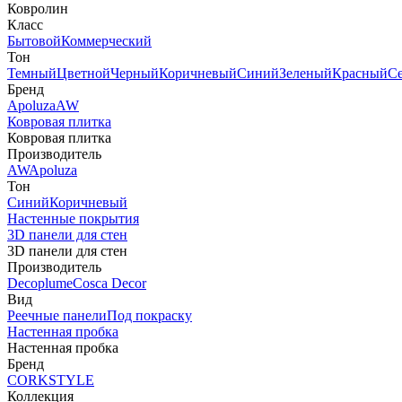
Ковролин
Класс
Бытовой
Коммерческий
Тон
Темный
Цветной
Черный
Коричневый
Синий
Зеленый
Красный
С
Бренд
Apoluza
AW
Ковровая плитка
Ковровая плитка
Производитель
AW
Apoluza
Тон
Синий
Коричневый
Настенные покрытия
3D панели для стен
3D панели для стен
Производитель
Decoplume
Cosca Decor
Вид
Реечные панели
Под покраску
Настенная пробка
Настенная пробка
Бренд
CORKSTYLE
Коллекция