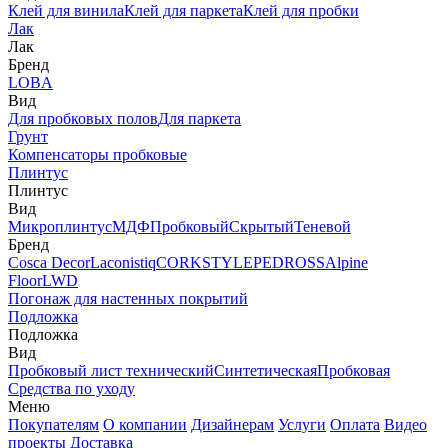
Клей для винила
Клей для паркета
Клей для пробки
Лак
Лак
Бренд
LOBA
Вид
Для пробковых полов
Для паркета
Грунт
Компенсаторы пробковые
Плинтус
Плинтус
Вид
Микроплинтус
МДФ
Пробковый
Скрытый
Теневой
Бренд
Cosca Decor
Laconistiq
CORKSTYLE
PEDROSS
Alpine
Floor
LWD
Погонаж для настенных покрытий
Подложка
Подложка
Вид
Пробковый лист технический
Синтетическая
Пробковая
Средства по уходу
Меню
Покупателям
О компании
Дизайнерам
Услуги
Оплата
Видео
проекты
Доставка