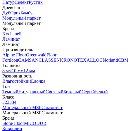
Натур
Селект
Рустик
Древесина
Дуб
Орех
Бамбук
Модульный паркет
Модульный паркет
Бренд
Kochanelli
Ламинат
Ламинат
Производитель
Alpine Floor
Greenwald
Floor
Fort
Icon
CAMSAN
CLASSEN
KRONOTEX
ALLOC
Norland
CBM
Толщина
8 мм
10 мм
12 мм
Разновидность
Влагостойкий
Елочка
Тон
Темный
Натуральный
Светлый
Бежевый
Серый
Белый
Класс
32
33
34
Минеральный MSPC ламинат
Минеральный MSPC ламинат
Бренд
Stone Floor
MICODUR
Ковролин