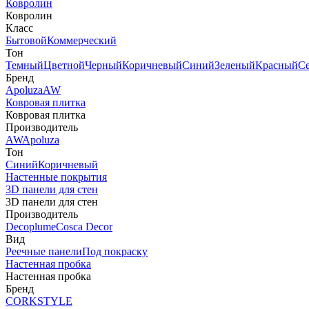
Ковролин
Ковролин
Класс
Бытовой
Коммерческий
Тон
Темный
Цветной
Черный
Коричневый
Синий
Зеленый
Красный
С
Бренд
Apoluza
AW
Ковровая плитка
Ковровая плитка
Производитель
AW
Apoluza
Тон
Синий
Коричневый
Настенные покрытия
3D панели для стен
3D панели для стен
Производитель
Decoplume
Cosca Decor
Вид
Реечные панели
Под покраску
Настенная пробка
Настенная пробка
Бренд
CORKSTYLE