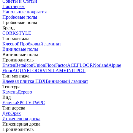
Советы и Статьи
Партнерам
Напольные покрытия
Пробковые полы
Пробковые полы
Бренд
CORKSTYLE
Тип монтажа
Клеевой
Пробковый ламинат
Виниловые полы
Виниловые полы
Производитель
Ensten
Betta
Icon
Union
FloorFactor
ACEFLOOR
Norland
Alpine
Floor
AQUAFLOOR
VINILAM
VINILPOL
Тип монтажа
Клеевая плитка ПВХ
Виниловый ламинат
Текстура
Камень
Дерево
Вид
Елочка
SPC
LVT
WPC
Тип дерева
Дуб
Орех
Инженерная доска
Инженерная доска
Производитель