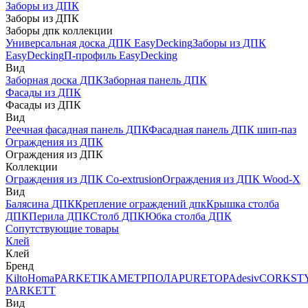
Заборы из ДПК
Заборы из ДПК
Заборы дпк коллекции
Универсальная доска ДПК EasyDecking
Заборы из ДПК
EasyDecking
П-профиль EasyDecking
Вид
Заборная доска ДПК
Заборная панель ДПК
Фасады из ДПК
Фасады из ДПК
Вид
Реечная фасадная панель ДПК
Фасадная панель ДПК шип-паз
Ограждения из ДПК
Ограждения из ДПК
Коллекции
Ограждения из ДПК Co-extrusion
Ограждения из ДПК Wood-X
Вид
Балясина ДПК
Крепление ограждений дпк
Крышка столба
ДПК
Перила ДПК
Столб ДПК
Юбка столба ДПК
Сопутствующие товары
Клей
Клей
Бренд
Kilto
Homa
PARKETIKA
МЕТРПОЛА
PURETOP
Adesiv
CORKST
PARKETT
Вид