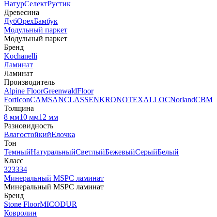
Натур
Селект
Рустик
Древесина
Дуб
Орех
Бамбук
Модульный паркет
Модульный паркет
Бренд
Kochanelli
Ламинат
Ламинат
Производитель
Alpine Floor
Greenwald
Floor
Fort
Icon
CAMSAN
CLASSEN
KRONOTEX
ALLOC
Norland
CBM
Толщина
8 мм
10 мм
12 мм
Разновидность
Влагостойкий
Елочка
Тон
Темный
Натуральный
Светлый
Бежевый
Серый
Белый
Класс
32
33
34
Минеральный MSPC ламинат
Минеральный MSPC ламинат
Бренд
Stone Floor
MICODUR
Ковролин