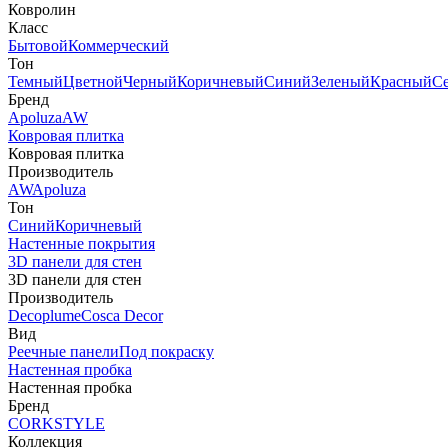
Ковролин
Класс
Бытовой
Коммерческий
Тон
Темный
Цветной
Черный
Коричневый
Синий
Зеленый
Красный
С
Бренд
Apoluza
AW
Ковровая плитка
Ковровая плитка
Производитель
AW
Apoluza
Тон
Синий
Коричневый
Настенные покрытия
3D панели для стен
3D панели для стен
Производитель
Decoplume
Cosca Decor
Вид
Реечные панели
Под покраску
Настенная пробка
Настенная пробка
Бренд
CORKSTYLE
Коллекция