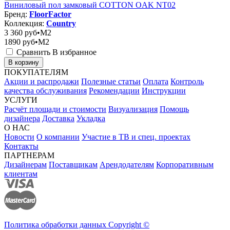
Виниловый пол замковый COTTON OAK NT02
Бренд:
FloorFactor
Коллекция:
Country
3 360
руб•M2
1890
руб•M2
Сравнить
В избранное
В корзину
ПОКУПАТЕЛЯМ
Акции и распродажи
Полезные статьи
Оплата
Контроль
качества обслуживания
Рекомендации
Инструкции
УСЛУГИ
Расчёт площади и стоимости
Визуализация
Помощь
дизайнера
Доставка
Укладка
О НАС
Новости
О компании
Участие в ТВ и спец. проектах
Контакты
ПАРТНЕРАМ
Дизайнерам
Поставщикам
Арендодателям
Корпоративным
клиентам
Политика обработки данных Copyright ©