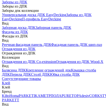
Заборы из ДПК
Заборы из ДПК
Заборы дпк коллекции
Универсальная доска ДПК EasyDecking
Заборы из ДПК
EasyDecking
П-профиль EasyDecking
Вид
Заборная доска ДПК
Заборная панель ДПК
Фасады из ДПК
Фасады из ДПК
Вид
Реечная фасадная панель ДПК
Фасадная панель ДПК шип-паз
Ограждения из ДПК
Ограждения из ДПК
Коллекции
Ограждения из ДПК Co-extrusion
Ограждения из ДПК Wood-X
Вид
Балясина ДПК
Крепление ограждений дпк
Крышка столба
ДПК
Перила ДПК
Столб ДПК
Юбка столба ДПК
Сопутствующие товары
Клей
Клей
Бренд
Kilto
Homa
PARKETIKA
МЕТРПОЛА
PURETOP
Adesiv
CORKST
PARKETT
Вид