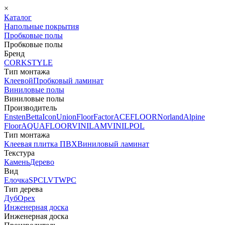
×
Каталог
Напольные покрытия
Пробковые полы
Пробковые полы
Бренд
CORKSTYLE
Тип монтажа
Клеевой
Пробковый ламинат
Виниловые полы
Виниловые полы
Производитель
Ensten
Betta
Icon
Union
FloorFactor
ACEFLOOR
Norland
Alpine
Floor
AQUAFLOOR
VINILAM
VINILPOL
Тип монтажа
Клеевая плитка ПВХ
Виниловый ламинат
Текстура
Камень
Дерево
Вид
Елочка
SPC
LVT
WPC
Тип дерева
Дуб
Орех
Инженерная доска
Инженерная доска