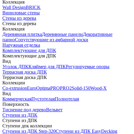
Коллекция
Wall Design
BRICK
Виниловые стены
Стены из дерева
Стены из дерева
Коллекция
Деревянная плитка
Деревянные панели
Декоративные
панно
Сопутствующие из амбарной доски
Наружная отделка
Комплектующие для ДПК
Комплектующие для ДПК
Вид
Уголок ДПК
Кляймер для ДПК
Регулируемые опоры
Террасная доска ДПК
Террасная доска ДПК
Коллекции
Co-extrusion
Euro
Optima
PRO
PRO2
Solid-150
Wood-X
Вид
Коммерческая
Пустотелая
Полнотелая
Поверхность
Тиснение под дерево
Вельвет
Ступени из ДПК
Ступени из ДПК
Ступени дпк коллекции
Ступени из ДПК Step-320
Ступени из ДПК EasyDecking