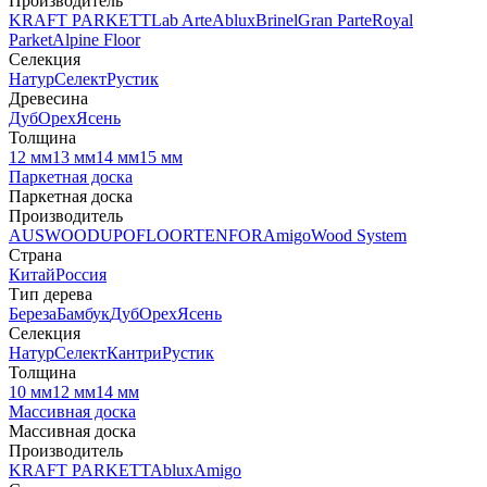
Производитель
KRAFT PARKETT
Lab Arte
Ablux
Brinel
Gran Parte
Royal
Parket
Alpine Floor
Селекция
Натур
Селект
Рустик
Древесина
Дуб
Орех
Ясень
Толщина
12 мм
13 мм
14 мм
15 мм
Паркетная доска
Паркетная доска
Производитель
AUSWOOD
UPOFLOOR
TENFOR
Amigo
Wood System
Страна
Китай
Россия
Тип дерева
Береза
Бамбук
Дуб
Орех
Ясень
Селекция
Натур
Селект
Кантри
Рустик
Толщина
10 мм
12 мм
14 мм
Массивная доска
Массивная доска
Производитель
KRAFT PARKETT
Ablux
Amigo