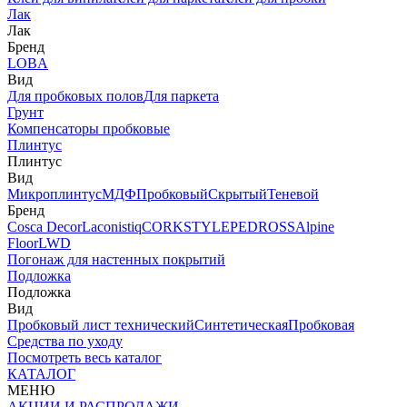
Лак
Лак
Бренд
LOBA
Вид
Для пробковых полов
Для паркета
Грунт
Компенсаторы пробковые
Плинтус
Плинтус
Вид
Микроплинтус
МДФ
Пробковый
Скрытый
Теневой
Бренд
Cosca Decor
Laconistiq
CORKSTYLE
PEDROSS
Alpine
Floor
LWD
Погонаж для настенных покрытий
Подложка
Подложка
Вид
Пробковый лист технический
Синтетическая
Пробковая
Средства по уходу
Посмотреть весь каталог
КАТАЛОГ
МЕНЮ
АКЦИИ И РАСПРОДАЖИ