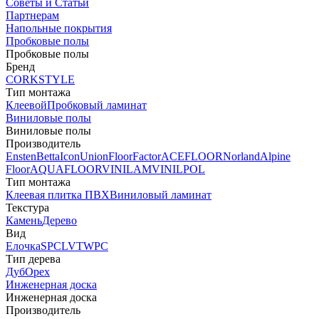
Советы и Статьи
Партнерам
Напольные покрытия
Пробковые полы
Пробковые полы
Бренд
CORKSTYLE
Тип монтажа
Клеевой
Пробковый ламинат
Виниловые полы
Виниловые полы
Производитель
Ensten
Betta
Icon
Union
FloorFactor
ACEFLOOR
Norland
Alpine
Floor
AQUAFLOOR
VINILAM
VINILPOL
Тип монтажа
Клеевая плитка ПВХ
Виниловый ламинат
Текстура
Камень
Дерево
Вид
Елочка
SPC
LVT
WPC
Тип дерева
Дуб
Орех
Инженерная доска
Инженерная доска
Производитель