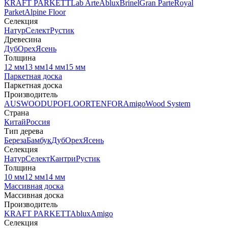
KRAFT PARKETT
Lab Arte
Ablux
Brinel
Gran Parte
Royal
Parket
Alpine Floor
Селекция
Натур
Селект
Рустик
Древесина
Дуб
Орех
Ясень
Толщина
12 мм
13 мм
14 мм
15 мм
Паркетная доска
Паркетная доска
Производитель
AUSWOOD
UPOFLOOR
TENFOR
Amigo
Wood System
Страна
Китай
Россия
Тип дерева
Береза
Бамбук
Дуб
Орех
Ясень
Селекция
Натур
Селект
Кантри
Рустик
Толщина
10 мм
12 мм
14 мм
Массивная доска
Массивная доска
Производитель
KRAFT PARKETT
Ablux
Amigo
Селекция