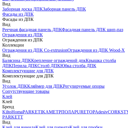
Вид
Заборная доска ДПК
Заборная панель ДПК
Фасады из ДПК
Фасады из ДПК
Вид
Реечная фасадная панель ДПК
Фасадная панель ДПК шип-паз
Ограждения из ДПК
Ограждения из ДПК
Коллекции
Ограждения из ДПК Co-extrusion
Ограждения из ДПК Wood-X
Вид
Балясина ДПК
Крепление ограждений дпк
Крышка столба
ДПК
Перила ДПК
Столб ДПК
Юбка столба ДПК
Комплектующие для ДПК
Комплектующие для ДПК
Вид
Уголок ДПК
Кляймер для ДПК
Регулируемые опоры
Сопутствующие товары
Клей
Клей
Бренд
Kilto
Homa
PARKETIKA
МЕТРПОЛА
PURETOP
Adesiv
CORKST
PARKETT
Вид
Клей для винила
Клей для паркета
Клей для пробки