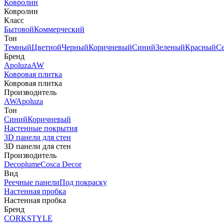
Ковролин
Ковролин
Класс
Бытовой
Коммерческий
Тон
Темный
Цветной
Черный
Коричневый
Синий
Зеленый
Красный
С
Бренд
Apoluza
AW
Ковровая плитка
Ковровая плитка
Производитель
AW
Apoluza
Тон
Синий
Коричневый
Настенные покрытия
3D панели для стен
3D панели для стен
Производитель
Decoplume
Cosca Decor
Вид
Реечные панели
Под покраску
Настенная пробка
Настенная пробка
Бренд
CORKSTYLE