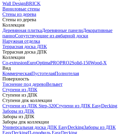
Wall Design
BRICK
Виниловые стены
Стены из дерева
Стены из дерева
Коллекция
Деревянная плитка
Деревянные панели
Декоративные
панно
Сопутствующие из амбарной доски
Наружная отделка
Террасная доска ДПК
Террасная доска ДПК
Коллекции
Co-extrusion
Euro
Optima
PRO
PRO2
Solid-150
Wood-X
Вид
Коммерческая
Пустотелая
Полнотелая
Поверхность
Тиснение под дерево
Вельвет
Ступени из ДПК
Ступени из ДПК
Ступени дпк коллекции
Ступени из ДПК Step-320
Ступени из ДПК EasyDecking
Заборы из ДПК
Заборы из ДПК
Заборы дпк коллекции
Универсальная доска ДПК EasyDecking
Заборы из ДПК
EasyDecking
П-профиль EasyDecking