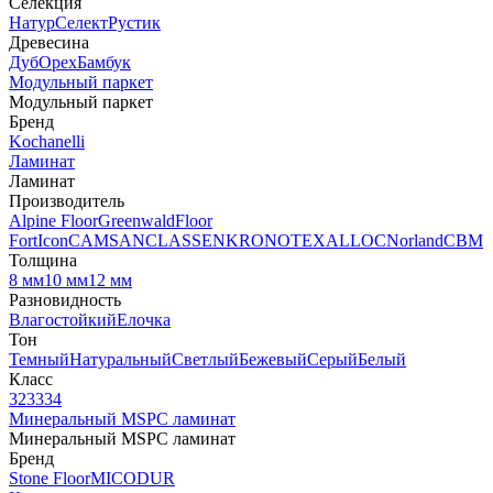
Селекция
Натур
Селект
Рустик
Древесина
Дуб
Орех
Бамбук
Модульный паркет
Модульный паркет
Бренд
Kochanelli
Ламинат
Ламинат
Производитель
Alpine Floor
Greenwald
Floor
Fort
Icon
CAMSAN
CLASSEN
KRONOTEX
ALLOC
Norland
CBM
Толщина
8 мм
10 мм
12 мм
Разновидность
Влагостойкий
Елочка
Тон
Темный
Натуральный
Светлый
Бежевый
Серый
Белый
Класс
32
33
34
Минеральный MSPC ламинат
Минеральный MSPC ламинат
Бренд
Stone Floor
MICODUR