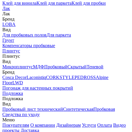
Клей для винила
Клей для паркета
Клей для пробки
Лак
Лак
Бренд
LOBA
Вид
Для пробковых полов
Для паркета
Грунт
Компенсаторы пробковые
Плинтус
Плинтус
Вид
Микроплинтус
МДФ
Пробковый
Скрытый
Теневой
Бренд
Cosca Decor
Laconistiq
CORKSTYLE
PEDROSS
Alpine
Floor
LWD
Погонаж для настенных покрытий
Подложка
Подложка
Вид
Пробковый лист технический
Синтетическая
Пробковая
Средства по уходу
Меню
Покупателям
О компании
Дизайнерам
Услуги
Оплата
Видео
проекты
Доставка