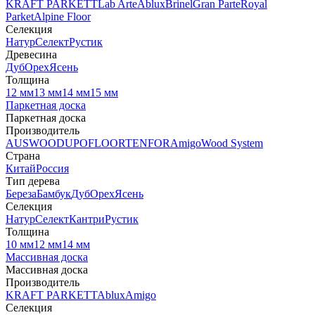
KRAFT PARKETT
Lab Arte
Ablux
Brinel
Gran Parte
Royal
Parket
Alpine Floor
Селекция
Натур
Селект
Рустик
Древесина
Дуб
Орех
Ясень
Толщина
12 мм
13 мм
14 мм
15 мм
Паркетная доска
Паркетная доска
Производитель
AUSWOOD
UPOFLOOR
TENFOR
Amigo
Wood System
Страна
Китай
Россия
Тип дерева
Береза
Бамбук
Дуб
Орех
Ясень
Селекция
Натур
Селект
Кантри
Рустик
Толщина
10 мм
12 мм
14 мм
Массивная доска
Массивная доска
Производитель
KRAFT PARKETT
Ablux
Amigo
Селекция