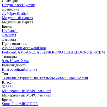
Селекция
Натур
Селект
Рустик
Древесина
Дуб
Орех
Бамбук
Модульный паркет
Модульный паркет
Бренд
Kochanelli
Ламинат
Ламинат
Производитель
Alpine Floor
Greenwald
Floor
Fort
Icon
CAMSAN
CLASSEN
KRONOTEX
ALLOC
Norland
CBM
Толщина
8 мм
10 мм
12 мм
Разновидность
Влагостойкий
Елочка
Тон
Темный
Натуральный
Светлый
Бежевый
Серый
Белый
Класс
32
33
34
Минеральный MSPC ламинат
Минеральный MSPC ламинат
Бренд
Stone Floor
MICODUR