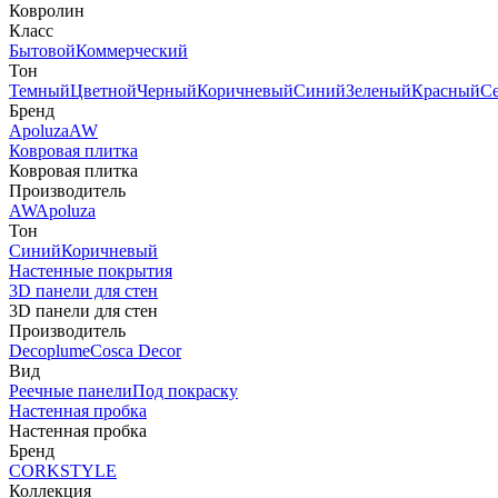
Ковролин
Класс
Бытовой
Коммерческий
Тон
Темный
Цветной
Черный
Коричневый
Синий
Зеленый
Красный
С
Бренд
Apoluza
AW
Ковровая плитка
Ковровая плитка
Производитель
AW
Apoluza
Тон
Синий
Коричневый
Настенные покрытия
3D панели для стен
3D панели для стен
Производитель
Decoplume
Cosca Decor
Вид
Реечные панели
Под покраску
Настенная пробка
Настенная пробка
Бренд
CORKSTYLE
Коллекция