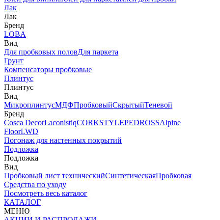
Лак
Лак
Бренд
LOBA
Вид
Для пробковых полов
Для паркета
Грунт
Компенсаторы пробковые
Плинтус
Плинтус
Вид
Микроплинтус
МДФ
Пробковый
Скрытый
Теневой
Бренд
Cosca Decor
Laconistiq
CORKSTYLE
PEDROSS
Alpine
Floor
LWD
Погонаж для настенных покрытий
Подложка
Подложка
Вид
Пробковый лист технический
Синтетическая
Пробковая
Средства по уходу
Посмотреть весь каталог
КАТАЛОГ
МЕНЮ
АКЦИИ И РАСПРОДАЖИ