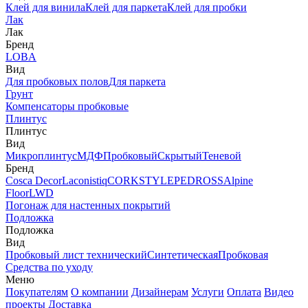
Клей для винила
Клей для паркета
Клей для пробки
Лак
Лак
Бренд
LOBA
Вид
Для пробковых полов
Для паркета
Грунт
Компенсаторы пробковые
Плинтус
Плинтус
Вид
Микроплинтус
МДФ
Пробковый
Скрытый
Теневой
Бренд
Cosca Decor
Laconistiq
CORKSTYLE
PEDROSS
Alpine
Floor
LWD
Погонаж для настенных покрытий
Подложка
Подложка
Вид
Пробковый лист технический
Синтетическая
Пробковая
Средства по уходу
Меню
Покупателям
О компании
Дизайнерам
Услуги
Оплата
Видео
проекты
Доставка