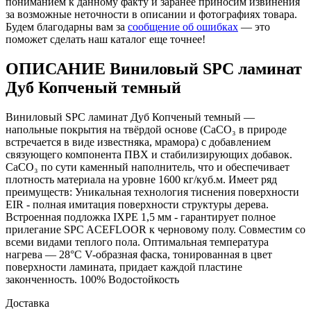
пониманием к данному факту и заранее приносим извинения
за возможные неточности в описании и фотографиях товара.
Будем благодарны вам за
сообщение об ошибках
— это
поможет сделать наш каталог еще точнее!
ОПИСАНИЕ Виниловый SPC ламинат
Дуб Копченый темный
Виниловый SPC ламинат Дуб Копченый темный —
напольные покрытия на твёрдой основе (CaCO₃ в природе
встречается в виде известняка, мрамора) с добавлением
связующего компонента ПВХ и стабилизирующих добавок.
CaCO₃ по сути каменный наполнитель, что и обеспечивает
плотность материала на уровне 1600 кг/куб.м. Имеет ряд
преимуществ: Уникальная технология тиснения поверхности
EIR - полная имитация поверхности структуры дерева.
Встроенная подложка IXPE 1,5 мм - гарантирует полное
прилегание SPC ACEFLOOR к черновому полу. Совместим со
всеми видами теплого пола. Оптимальная температура
нагрева — 28°С V-образная фаска, тонированная в цвет
поверхности ламината, придает каждой пластине
законченность. 100% Водостойкость
Доставка