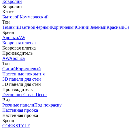
Ковролин
Ковролин
Класс
Бытовой
Коммерческий
Тон
Темный
Цветной
Черный
Коричневый
Синий
Зеленый
Красный
С
Бренд
Apoluza
AW
Ковровая плитка
Ковровая плитка
Производитель
AW
Apoluza
Тон
Синий
Коричневый
Настенные покрытия
3D панели для стен
3D панели для стен
Производитель
Decoplume
Cosca Decor
Вид
Реечные панели
Под покраску
Настенная пробка
Настенная пробка
Бренд
CORKSTYLE