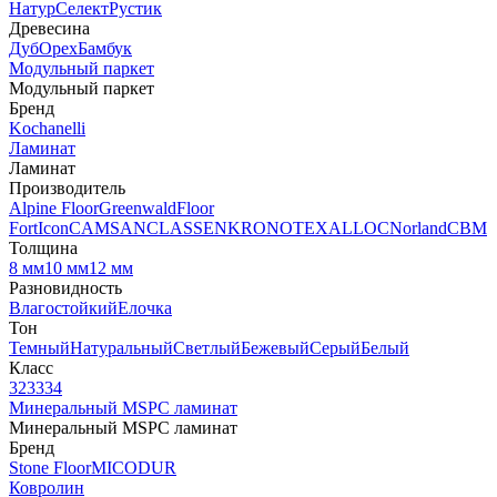
Натур
Селект
Рустик
Древесина
Дуб
Орех
Бамбук
Модульный паркет
Модульный паркет
Бренд
Kochanelli
Ламинат
Ламинат
Производитель
Alpine Floor
Greenwald
Floor
Fort
Icon
CAMSAN
CLASSEN
KRONOTEX
ALLOC
Norland
CBM
Толщина
8 мм
10 мм
12 мм
Разновидность
Влагостойкий
Елочка
Тон
Темный
Натуральный
Светлый
Бежевый
Серый
Белый
Класс
32
33
34
Минеральный MSPC ламинат
Минеральный MSPC ламинат
Бренд
Stone Floor
MICODUR
Ковролин