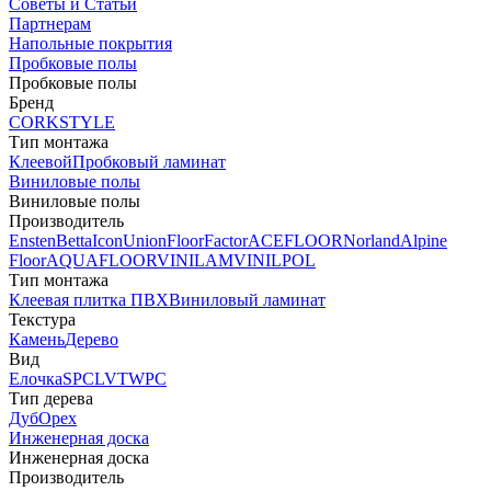
Советы и Статьи
Партнерам
Напольные покрытия
Пробковые полы
Пробковые полы
Бренд
CORKSTYLE
Тип монтажа
Клеевой
Пробковый ламинат
Виниловые полы
Виниловые полы
Производитель
Ensten
Betta
Icon
Union
FloorFactor
ACEFLOOR
Norland
Alpine
Floor
AQUAFLOOR
VINILAM
VINILPOL
Тип монтажа
Клеевая плитка ПВХ
Виниловый ламинат
Текстура
Камень
Дерево
Вид
Елочка
SPC
LVT
WPC
Тип дерева
Дуб
Орех
Инженерная доска
Инженерная доска
Производитель