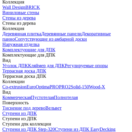
Коллекция
Wall Design
BRICK
Виниловые стены
Стены из дерева
Стены из дерева
Коллекция
Деревянная плитка
Деревянные панели
Декоративные
панно
Сопутствующие из амбарной доски
Наружная отделка
Комплектующие для ДПК
Комплектующие для ДПК
Вид
Уголок ДПК
Кляймер для ДПК
Регулируемые опоры
Террасная доска ДПК
Террасная доска ДПК
Коллекции
Co-extrusion
Euro
Optima
PRO
PRO2
Solid-150
Wood-X
Вид
Коммерческая
Пустотелая
Полнотелая
Поверхность
Тиснение под дерево
Вельвет
Ступени из ДПК
Ступени из ДПК
Ступени дпк коллекции
Ступени из ДПК Step-320
Ступени из ДПК EasyDecking