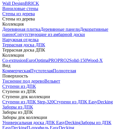
Wall Design
BRICK
Виниловые стены
Стены из дерева
Стены из дерева
Коллекция
Деревянная плитка
Деревянные панели
Декоративные
панно
Сопутствующие из амбарной доски
Наружная отделка
Террасная доска ДПК
Террасная доска ДПК
Коллекции
Co-extrusion
Euro
Optima
PRO
PRO2
Solid-150
Wood-X
Вид
Коммерческая
Пустотелая
Полнотелая
Поверхность
Тиснение под дерево
Вельвет
Ступени из ДПК
Ступени из ДПК
Ступени дпк коллекции
Ступени из ДПК Step-320
Ступени из ДПК EasyDecking
Заборы из ДПК
Заборы из ДПК
Заборы дпк коллекции
Универсальная доска ДПК EasyDecking
Заборы из ДПК
EasyDecking
П-профиль EasyDecking