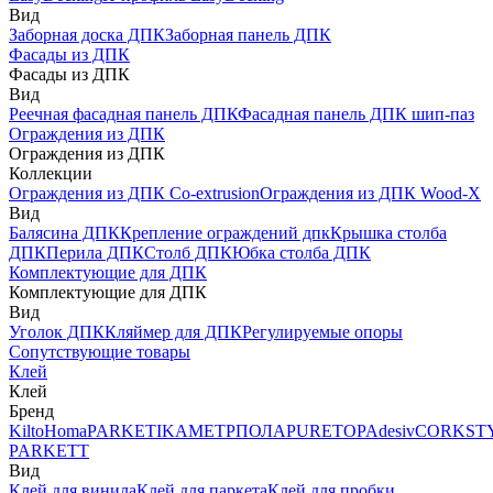
Вид
Заборная доска ДПК
Заборная панель ДПК
Фасады из ДПК
Фасады из ДПК
Вид
Реечная фасадная панель ДПК
Фасадная панель ДПК шип-паз
Ограждения из ДПК
Ограждения из ДПК
Коллекции
Ограждения из ДПК Co-extrusion
Ограждения из ДПК Wood-X
Вид
Балясина ДПК
Крепление ограждений дпк
Крышка столба
ДПК
Перила ДПК
Столб ДПК
Юбка столба ДПК
Комплектующие для ДПК
Комплектующие для ДПК
Вид
Уголок ДПК
Кляймер для ДПК
Регулируемые опоры
Сопутствующие товары
Клей
Клей
Бренд
Kilto
Homa
PARKETIKA
МЕТРПОЛА
PURETOP
Adesiv
CORKST
PARKETT
Вид
Клей для винила
Клей для паркета
Клей для пробки