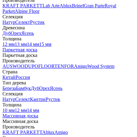
Производитель
KRAFT PARKETT
Lab Arte
Ablux
Brinel
Gran Parte
Royal
Parket
Alpine Floor
Селекция
Натур
Селект
Рустик
Древесина
Дуб
Орех
Ясень
Толщина
12 мм
13 мм
14 мм
15 мм
Паркетная доска
Паркетная доска
Производитель
AUSWOOD
UPOFLOOR
TENFOR
Amigo
Wood System
Страна
Китай
Россия
Тип дерева
Береза
Бамбук
Дуб
Орех
Ясень
Селекция
Натур
Селект
Кантри
Рустик
Толщина
10 мм
12 мм
14 мм
Массивная доска
Массивная доска
Производитель
KRAFT PARKETT
Ablux
Amigo