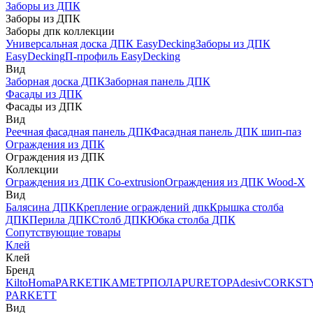
Заборы из ДПК
Заборы из ДПК
Заборы дпк коллекции
Универсальная доска ДПК EasyDecking
Заборы из ДПК
EasyDecking
П-профиль EasyDecking
Вид
Заборная доска ДПК
Заборная панель ДПК
Фасады из ДПК
Фасады из ДПК
Вид
Реечная фасадная панель ДПК
Фасадная панель ДПК шип-паз
Ограждения из ДПК
Ограждения из ДПК
Коллекции
Ограждения из ДПК Co-extrusion
Ограждения из ДПК Wood-X
Вид
Балясина ДПК
Крепление ограждений дпк
Крышка столба
ДПК
Перила ДПК
Столб ДПК
Юбка столба ДПК
Сопутствующие товары
Клей
Клей
Бренд
Kilto
Homa
PARKETIKA
МЕТРПОЛА
PURETOP
Adesiv
CORKST
PARKETT
Вид