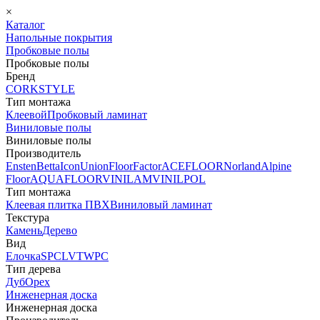
×
Каталог
Напольные покрытия
Пробковые полы
Пробковые полы
Бренд
CORKSTYLE
Тип монтажа
Клеевой
Пробковый ламинат
Виниловые полы
Виниловые полы
Производитель
Ensten
Betta
Icon
Union
FloorFactor
ACEFLOOR
Norland
Alpine
Floor
AQUAFLOOR
VINILAM
VINILPOL
Тип монтажа
Клеевая плитка ПВХ
Виниловый ламинат
Текстура
Камень
Дерево
Вид
Елочка
SPC
LVT
WPC
Тип дерева
Дуб
Орех
Инженерная доска
Инженерная доска