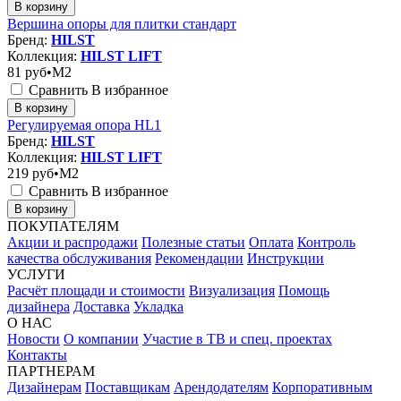
В корзину
Вершина опоры для плитки стандарт
Бренд:
HILST
Коллекция:
HILST LIFT
81
руб•M2
Сравнить
В избранное
В корзину
Регулируемая опора HL1
Бренд:
HILST
Коллекция:
HILST LIFT
219
руб•M2
Сравнить
В избранное
В корзину
ПОКУПАТЕЛЯМ
Акции и распродажи
Полезные статьи
Оплата
Контроль
качества обслуживания
Рекомендации
Инструкции
УСЛУГИ
Расчёт площади и стоимости
Визуализация
Помощь
дизайнера
Доставка
Укладка
О НАС
Новости
О компании
Участие в ТВ и спец. проектах
Контакты
ПАРТНЕРАМ
Дизайнерам
Поставщикам
Арендодателям
Корпоративным