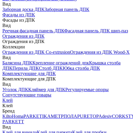
Вид
Заборная доска ДПК
Заборная панель ДПК
Фасады из ДПК
Фасады из ДПК
Вид
Реечная фасадная панель ДПК
Фасадная панель ДПК шип-паз
Ограждения из ДПК
Ограждения из ДПК
Коллекции
Ограждения из ДПК Co-extrusion
Ограждения из ДПК Wood-X
Вид
Балясина ДПК
Крепление ограждений дпк
Крышка столба
ДПК
Перила ДПК
Столб ДПК
Юбка столба ДПК
Комплектующие для ДПК
Комплектующие для ДПК
Вид
Уголок ДПК
Кляймер для ДПК
Регулируемые опоры
Сопутствующие товары
Клей
Клей
Бренд
Kilto
Homa
PARKETIKA
МЕТРПОЛА
PURETOP
Adesiv
CORKST
PARKETT
Вид
Клей для винила
Клей для паркета
Клей для пробки