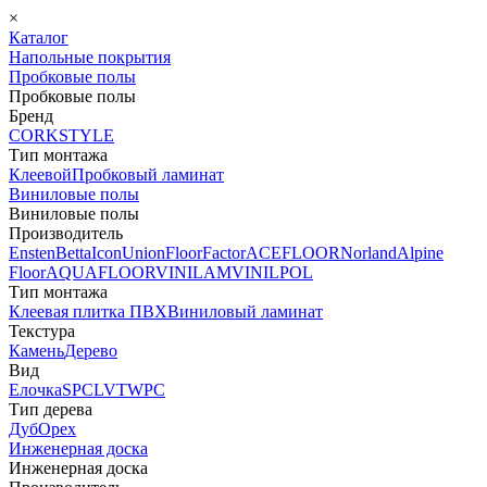
×
Каталог
Напольные покрытия
Пробковые полы
Пробковые полы
Бренд
CORKSTYLE
Тип монтажа
Клеевой
Пробковый ламинат
Виниловые полы
Виниловые полы
Производитель
Ensten
Betta
Icon
Union
FloorFactor
ACEFLOOR
Norland
Alpine
Floor
AQUAFLOOR
VINILAM
VINILPOL
Тип монтажа
Клеевая плитка ПВХ
Виниловый ламинат
Текстура
Камень
Дерево
Вид
Елочка
SPC
LVT
WPC
Тип дерева
Дуб
Орех
Инженерная доска
Инженерная доска