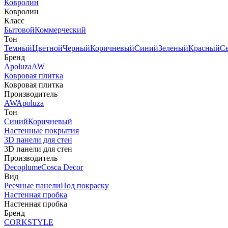
Ковролин
Ковролин
Класс
Бытовой
Коммерческий
Тон
Темный
Цветной
Черный
Коричневый
Синий
Зеленый
Красный
С
Бренд
Apoluza
AW
Ковровая плитка
Ковровая плитка
Производитель
AW
Apoluza
Тон
Синий
Коричневый
Настенные покрытия
3D панели для стен
3D панели для стен
Производитель
Decoplume
Cosca Decor
Вид
Реечные панели
Под покраску
Настенная пробка
Настенная пробка
Бренд
CORKSTYLE