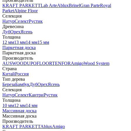
Производитель
KRAFT PARKETT
Lab Arte
Ablux
Brinel
Gran Parte
Royal
Parket
Alpine Floor
Селекция
Натур
Селект
Рустик
Древесина
Дуб
Орех
Ясень
Толщина
12 мм
13 мм
14 мм
15 мм
Паркетная доска
Паркетная доска
Производитель
AUSWOOD
UPOFLOOR
TENFOR
Amigo
Wood System
Страна
Китай
Россия
Тип дерева
Береза
Бамбук
Дуб
Орех
Ясень
Селекция
Натур
Селект
Кантри
Рустик
Толщина
10 мм
12 мм
14 мм
Массивная доска
Массивная доска
Производитель
KRAFT PARKETT
Ablux
Amigo