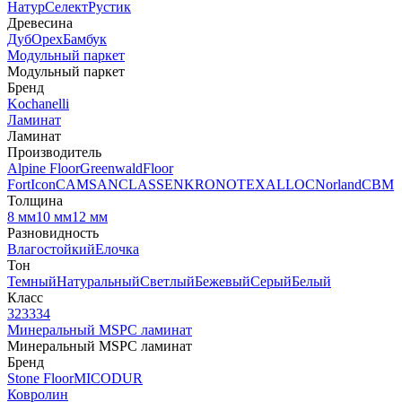
Натур
Селект
Рустик
Древесина
Дуб
Орех
Бамбук
Модульный паркет
Модульный паркет
Бренд
Kochanelli
Ламинат
Ламинат
Производитель
Alpine Floor
Greenwald
Floor
Fort
Icon
CAMSAN
CLASSEN
KRONOTEX
ALLOC
Norland
CBM
Толщина
8 мм
10 мм
12 мм
Разновидность
Влагостойкий
Елочка
Тон
Темный
Натуральный
Светлый
Бежевый
Серый
Белый
Класс
32
33
34
Минеральный MSPC ламинат
Минеральный MSPC ламинат
Бренд
Stone Floor
MICODUR
Ковролин