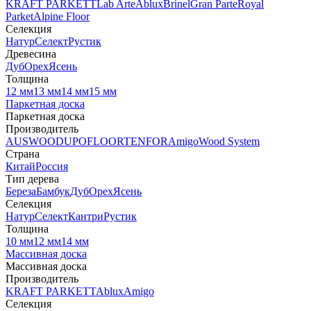
KRAFT PARKETT
Lab Arte
Ablux
Brinel
Gran Parte
Royal
Parket
Alpine Floor
Селекция
Натур
Селект
Рустик
Древесина
Дуб
Орех
Ясень
Толщина
12 мм
13 мм
14 мм
15 мм
Паркетная доска
Паркетная доска
Производитель
AUSWOOD
UPOFLOOR
TENFOR
Amigo
Wood System
Страна
Китай
Россия
Тип дерева
Береза
Бамбук
Дуб
Орех
Ясень
Селекция
Натур
Селект
Кантри
Рустик
Толщина
10 мм
12 мм
14 мм
Массивная доска
Массивная доска
Производитель
KRAFT PARKETT
Ablux
Amigo
Селекция