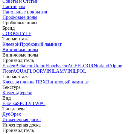
Советы и Статьи
Партнерам
Напольные покрытия
Пробковые полы
Пробковые полы
Бренд
CORKSTYLE
Тип монтажа
Клеевой
Пробковый ламинат
Виниловые полы
Виниловые полы
Производитель
Ensten
Betta
Icon
Union
FloorFactor
ACEFLOOR
Norland
Alpine
Floor
AQUAFLOOR
VINILAM
VINILPOL
Тип монтажа
Клеевая плитка ПВХ
Виниловый ламинат
Текстура
Камень
Дерево
Вид
Елочка
SPC
LVT
WPC
Тип дерева
Дуб
Орех
Инженерная доска
Инженерная доска
Производитель