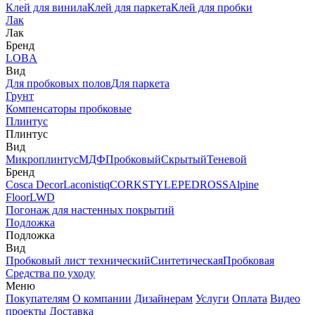
Клей для винила
Клей для паркета
Клей для пробки
Лак
Лак
Бренд
LOBA
Вид
Для пробковых полов
Для паркета
Грунт
Компенсаторы пробковые
Плинтус
Плинтус
Вид
Микроплинтус
МДФ
Пробковый
Скрытый
Теневой
Бренд
Cosca Decor
Laconistiq
CORKSTYLE
PEDROSS
Alpine
Floor
LWD
Погонаж для настенных покрытий
Подложка
Подложка
Вид
Пробковый лист технический
Синтетическая
Пробковая
Средства по уходу
Меню
Покупателям
О компании
Дизайнерам
Услуги
Оплата
Видео
проекты
Доставка