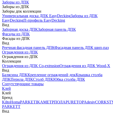
Заборы из ДПК
Заборы из ДПК
Заборы дпк коллекции
Универсальная доска ДПК EasyDecking
Заборы из ДПК
EasyDecking
П-профиль EasyDecking
Вид
Заборная доска ДПК
Заборная панель ДПК
Фасады из ДПК
Фасады из ДПК
Вид
Реечная фасадная панель ДПК
Фасадная панель ДПК шип-паз
Ограждения из ДПК
Ограждения из ДПК
Коллекции
Ограждения из ДПК Co-extrusion
Ограждения из ДПК Wood-X
Вид
Балясина ДПК
Крепление ограждений дпк
Крышка столба
ДПК
Перила ДПК
Столб ДПК
Юбка столба ДПК
Сопутствующие товары
Клей
Клей
Бренд
Kilto
Homa
PARKETIKA
МЕТРПОЛА
PURETOP
Adesiv
CORKST
PARKETT
Вид