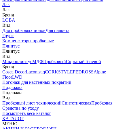
Лак
Лак
Бренд
LOBA
Вид
Для пробковых полов
Для паркета
Грунт
Компенсаторы пробковые
Плинтус
Плинтус
Вид
Микроплинтус
МДФ
Пробковый
Скрытый
Теневой
Бренд
Cosca Decor
Laconistiq
CORKSTYLE
PEDROSS
Alpine
Floor
LWD
Погонаж для настенных покрытий
Подложка
Подложка
Вид
Пробковый лист технический
Синтетическая
Пробковая
Средства по уходу
Посмотреть весь каталог
КАТАЛОГ
МЕНЮ
АКЦИИ И РАСПРОДАЖИ