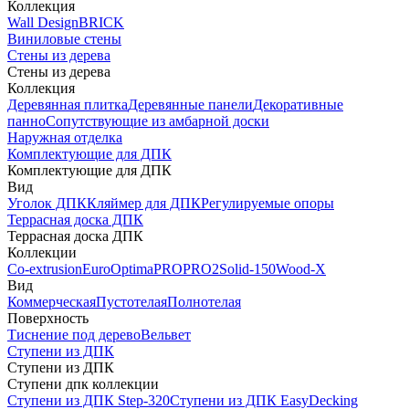
Коллекция
Wall Design
BRICK
Виниловые стены
Стены из дерева
Стены из дерева
Коллекция
Деревянная плитка
Деревянные панели
Декоративные
панно
Сопутствующие из амбарной доски
Наружная отделка
Комплектующие для ДПК
Комплектующие для ДПК
Вид
Уголок ДПК
Кляймер для ДПК
Регулируемые опоры
Террасная доска ДПК
Террасная доска ДПК
Коллекции
Co-extrusion
Euro
Optima
PRO
PRO2
Solid-150
Wood-X
Вид
Коммерческая
Пустотелая
Полнотелая
Поверхность
Тиснение под дерево
Вельвет
Ступени из ДПК
Ступени из ДПК
Ступени дпк коллекции
Ступени из ДПК Step-320
Ступени из ДПК EasyDecking