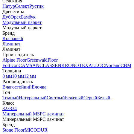
Селекция
Натур
Селект
Рустик
Древесина
Дуб
Орех
Бамбук
Модульный паркет
Модульный паркет
Бренд
Kochanelli
Ламинат
Ламинат
Производитель
Alpine Floor
Greenwald
Floor
Fort
Icon
CAMSAN
CLASSEN
KRONOTEX
ALLOC
Norland
CBM
Толщина
8 мм
10 мм
12 мм
Разновидность
Влагостойкий
Елочка
Тон
Темный
Натуральный
Светлый
Бежевый
Серый
Белый
Класс
32
33
34
Минеральный MSPC ламинат
Минеральный MSPC ламинат
Бренд
Stone Floor
MICODUR