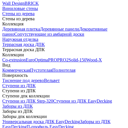
Wall Design
BRICK
Виниловые стены
Стены из дерева
Стены из дерева
Коллекция
Деревянная плитка
Деревянные панели
Декоративные
панно
Сопутствующие из амбарной доски
Наружная отделка
Террасная доска ДПК
Террасная доска ДПК
Коллекции
Co-extrusion
Euro
Optima
PRO
PRO2
Solid-150
Wood-X
Вид
Коммерческая
Пустотелая
Полнотелая
Поверхность
Тиснение под дерево
Вельвет
Ступени из ДПК
Ступени из ДПК
Ступени дпк коллекции
Ступени из ДПК Step-320
Ступени из ДПК EasyDecking
Заборы из ДПК
Заборы из ДПК
Заборы дпк коллекции
Универсальная доска ДПК EasyDecking
Заборы из ДПК
EasyDecking
П-профиль EasyDecking