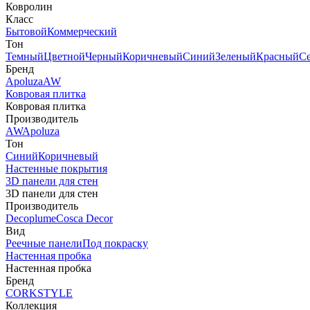
Ковролин
Класс
Бытовой
Коммерческий
Тон
Темный
Цветной
Черный
Коричневый
Синий
Зеленый
Красный
С
Бренд
Apoluza
AW
Ковровая плитка
Ковровая плитка
Производитель
AW
Apoluza
Тон
Синий
Коричневый
Настенные покрытия
3D панели для стен
3D панели для стен
Производитель
Decoplume
Cosca Decor
Вид
Реечные панели
Под покраску
Настенная пробка
Настенная пробка
Бренд
CORKSTYLE
Коллекция