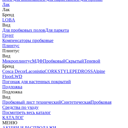
Лак
Лак
Бренд
LOBA
Вид
Для пробковых полов
Для паркета
Грунт
Компенсаторы пробковые
Плинтус
Плинтус
Вид
Микроплинтус
МДФ
Пробковый
Скрытый
Теневой
Бренд
Cosca Decor
Laconistiq
CORKSTYLE
PEDROSS
Alpine
Floor
LWD
Погонаж для настенных покрытий
Подложка
Подложка
Вид
Пробковый лист технический
Синтетическая
Пробковая
Средства по уходу
Посмотреть весь каталог
КАТАЛОГ
МЕНЮ
АКЦИИ И РАСПРОДАЖИ