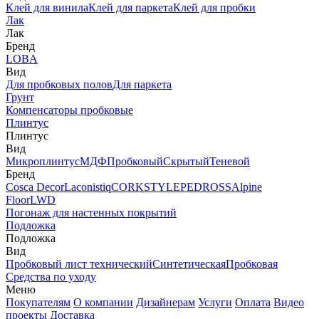
Клей для винила
Клей для паркета
Клей для пробки
Лак
Лак
Бренд
LOBA
Вид
Для пробковых полов
Для паркета
Грунт
Компенсаторы пробковые
Плинтус
Плинтус
Вид
Микроплинтус
МДФ
Пробковый
Скрытый
Теневой
Бренд
Cosca Decor
Laconistiq
CORKSTYLE
PEDROSS
Alpine
Floor
LWD
Погонаж для настенных покрытий
Подложка
Подложка
Вид
Пробковый лист технический
Синтетическая
Пробковая
Средства по уходу
Меню
Покупателям
О компании
Дизайнерам
Услуги
Оплата
Видео
проекты
Доставка