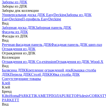
Заборы из ДПК
Заборы из ДПК
Заборы дпк коллекции
Универсальная доска ДПК EasyDecking
Заборы из ДПК
EasyDecking
П-профиль EasyDecking
Вид
Заборная доска ДПК
Заборная панель ДПК
Фасады из ДПК
Фасады из ДПК
Вид
Реечная фасадная панель ДПК
Фасадная панель ДПК шип-паз
Ограждения из ДПК
Ограждения из ДПК
Коллекции
Ограждения из ДПК Co-extrusion
Ограждения из ДПК Wood-X
Вид
Балясина ДПК
Крепление ограждений дпк
Крышка столба
ДПК
Перила ДПК
Столб ДПК
Юбка столба ДПК
Сопутствующие товары
Клей
Клей
Бренд
Kilto
Homa
PARKETIKA
МЕТРПОЛА
PURETOP
Adesiv
CORKST
PARKETT
Вид