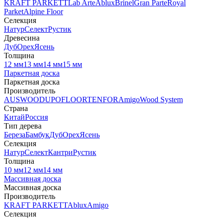
KRAFT PARKETT
Lab Arte
Ablux
Brinel
Gran Parte
Royal
Parket
Alpine Floor
Селекция
Натур
Селект
Рустик
Древесина
Дуб
Орех
Ясень
Толщина
12 мм
13 мм
14 мм
15 мм
Паркетная доска
Паркетная доска
Производитель
AUSWOOD
UPOFLOOR
TENFOR
Amigo
Wood System
Страна
Китай
Россия
Тип дерева
Береза
Бамбук
Дуб
Орех
Ясень
Селекция
Натур
Селект
Кантри
Рустик
Толщина
10 мм
12 мм
14 мм
Массивная доска
Массивная доска
Производитель
KRAFT PARKETT
Ablux
Amigo
Селекция