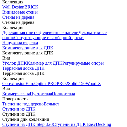
Коллекция
Wall Design
BRICK
Виниловые стены
Стены из дерева
Стены из дерева
Коллекция
Деревянная плитка
Деревянные панели
Декоративные
панно
Сопутствующие из амбарной доски
Наружная отделка
Комплектующие для ДПК
Комплектующие для ДПК
Вид
Уголок ДПК
Кляймер для ДПК
Регулируемые опоры
Террасная доска ДПК
Террасная доска ДПК
Коллекции
Co-extrusion
Euro
Optima
PRO
PRO2
Solid-150
Wood-X
Вид
Коммерческая
Пустотелая
Полнотелая
Поверхность
Тиснение под дерево
Вельвет
Ступени из ДПК
Ступени из ДПК
Ступени дпк коллекции
Ступени из ДПК Step-320
Ступени из ДПК EasyDecking