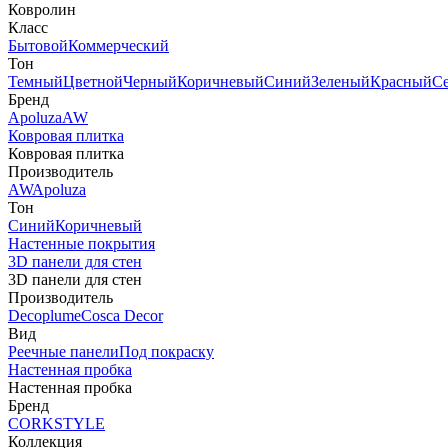
Ковролин
Класс
Бытовой
Коммерческий
Тон
Темный
Цветной
Черный
Коричневый
Синий
Зеленый
Красный
С
Бренд
Apoluza
AW
Ковровая плитка
Ковровая плитка
Производитель
AW
Apoluza
Тон
Синий
Коричневый
Настенные покрытия
3D панели для стен
3D панели для стен
Производитель
Decoplume
Cosca Decor
Вид
Реечные панели
Под покраску
Настенная пробка
Настенная пробка
Бренд
CORKSTYLE
Коллекция