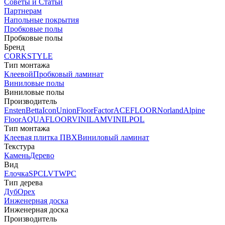
Советы и Статьи
Партнерам
Напольные покрытия
Пробковые полы
Пробковые полы
Бренд
CORKSTYLE
Тип монтажа
Клеевой
Пробковый ламинат
Виниловые полы
Виниловые полы
Производитель
Ensten
Betta
Icon
Union
FloorFactor
ACEFLOOR
Norland
Alpine
Floor
AQUAFLOOR
VINILAM
VINILPOL
Тип монтажа
Клеевая плитка ПВХ
Виниловый ламинат
Текстура
Камень
Дерево
Вид
Елочка
SPC
LVT
WPC
Тип дерева
Дуб
Орех
Инженерная доска
Инженерная доска
Производитель