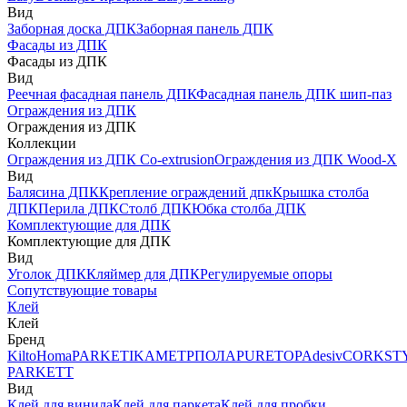
Вид
Заборная доска ДПК
Заборная панель ДПК
Фасады из ДПК
Фасады из ДПК
Вид
Реечная фасадная панель ДПК
Фасадная панель ДПК шип-паз
Ограждения из ДПК
Ограждения из ДПК
Коллекции
Ограждения из ДПК Co-extrusion
Ограждения из ДПК Wood-X
Вид
Балясина ДПК
Крепление ограждений дпк
Крышка столба
ДПК
Перила ДПК
Столб ДПК
Юбка столба ДПК
Комплектующие для ДПК
Комплектующие для ДПК
Вид
Уголок ДПК
Кляймер для ДПК
Регулируемые опоры
Сопутствующие товары
Клей
Клей
Бренд
Kilto
Homa
PARKETIKA
МЕТРПОЛА
PURETOP
Adesiv
CORKST
PARKETT
Вид
Клей для винила
Клей для паркета
Клей для пробки