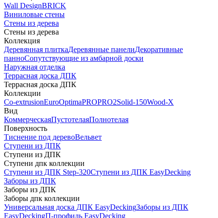
Wall Design
BRICK
Виниловые стены
Стены из дерева
Стены из дерева
Коллекция
Деревянная плитка
Деревянные панели
Декоративные
панно
Сопутствующие из амбарной доски
Наружная отделка
Террасная доска ДПК
Террасная доска ДПК
Коллекции
Co-extrusion
Euro
Optima
PRO
PRO2
Solid-150
Wood-X
Вид
Коммерческая
Пустотелая
Полнотелая
Поверхность
Тиснение под дерево
Вельвет
Ступени из ДПК
Ступени из ДПК
Ступени дпк коллекции
Ступени из ДПК Step-320
Ступени из ДПК EasyDecking
Заборы из ДПК
Заборы из ДПК
Заборы дпк коллекции
Универсальная доска ДПК EasyDecking
Заборы из ДПК
EasyDecking
П-профиль EasyDecking