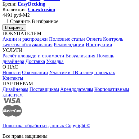
Бренд:
EasyDecking
Коллекция:
Co-extrusion
4491
руб•M2
Сравнить
В избранное
В корзину
ПОКУПАТЕЛЯМ
Акции и распродажи
Полезные статьи
Оплата
Контроль
качества обслуживания
Рекомендации
Инструкции
УСЛУГИ
Расчёт площади и стоимости
Визуализация
Помощь
дизайнера
Доставка
Укладка
О НАС
Новости
О компании
Участие в ТВ и спец. проектах
Контакты
ПАРТНЕРАМ
Дизайнерам
Поставщикам
Арендодателям
Корпоративным
клиентам
Политика обработки данных Copyright ©
Все права защищены |