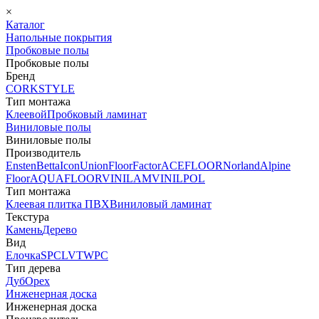
×
Каталог
Напольные покрытия
Пробковые полы
Пробковые полы
Бренд
CORKSTYLE
Тип монтажа
Клеевой
Пробковый ламинат
Виниловые полы
Виниловые полы
Производитель
Ensten
Betta
Icon
Union
FloorFactor
ACEFLOOR
Norland
Alpine
Floor
AQUAFLOOR
VINILAM
VINILPOL
Тип монтажа
Клеевая плитка ПВХ
Виниловый ламинат
Текстура
Камень
Дерево
Вид
Елочка
SPC
LVT
WPC
Тип дерева
Дуб
Орех
Инженерная доска
Инженерная доска