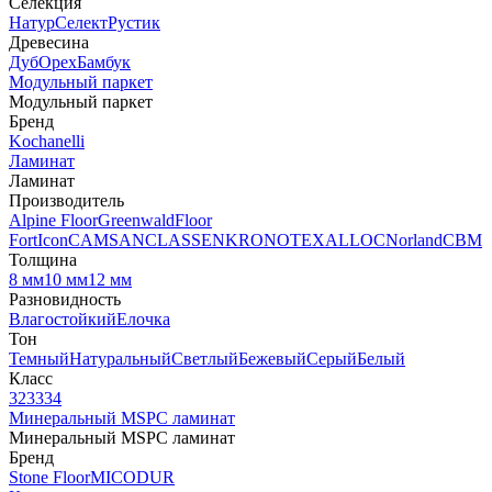
Селекция
Натур
Селект
Рустик
Древесина
Дуб
Орех
Бамбук
Модульный паркет
Модульный паркет
Бренд
Kochanelli
Ламинат
Ламинат
Производитель
Alpine Floor
Greenwald
Floor
Fort
Icon
CAMSAN
CLASSEN
KRONOTEX
ALLOC
Norland
CBM
Толщина
8 мм
10 мм
12 мм
Разновидность
Влагостойкий
Елочка
Тон
Темный
Натуральный
Светлый
Бежевый
Серый
Белый
Класс
32
33
34
Минеральный MSPC ламинат
Минеральный MSPC ламинат
Бренд
Stone Floor
MICODUR