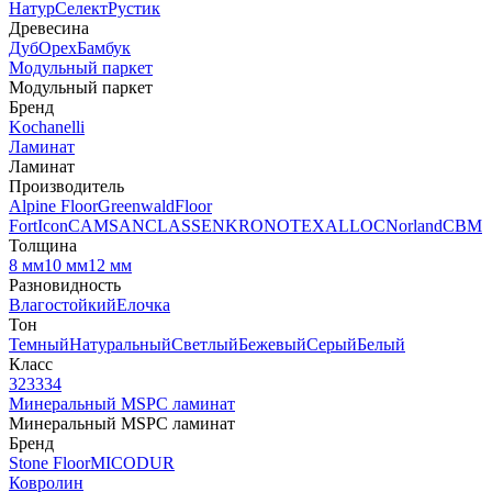
Натур
Селект
Рустик
Древесина
Дуб
Орех
Бамбук
Модульный паркет
Модульный паркет
Бренд
Kochanelli
Ламинат
Ламинат
Производитель
Alpine Floor
Greenwald
Floor
Fort
Icon
CAMSAN
CLASSEN
KRONOTEX
ALLOC
Norland
CBM
Толщина
8 мм
10 мм
12 мм
Разновидность
Влагостойкий
Елочка
Тон
Темный
Натуральный
Светлый
Бежевый
Серый
Белый
Класс
32
33
34
Минеральный MSPC ламинат
Минеральный MSPC ламинат
Бренд
Stone Floor
MICODUR
Ковролин