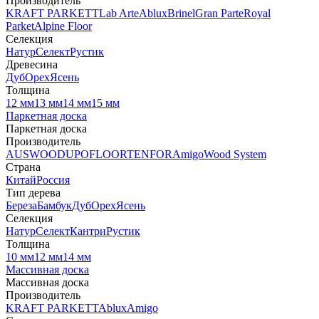
Производитель
KRAFT PARKETT
Lab Arte
Ablux
Brinel
Gran Parte
Royal
Parket
Alpine Floor
Селекция
Натур
Селект
Рустик
Древесина
Дуб
Орех
Ясень
Толщина
12 мм
13 мм
14 мм
15 мм
Паркетная доска
Паркетная доска
Производитель
AUSWOOD
UPOFLOOR
TENFOR
Amigo
Wood System
Страна
Китай
Россия
Тип дерева
Береза
Бамбук
Дуб
Орех
Ясень
Селекция
Натур
Селект
Кантри
Рустик
Толщина
10 мм
12 мм
14 мм
Массивная доска
Массивная доска
Производитель
KRAFT PARKETT
Ablux
Amigo