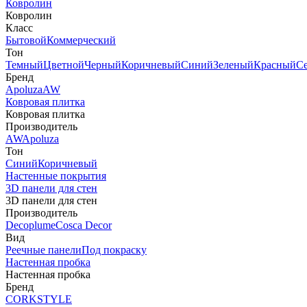
Ковролин
Ковролин
Класс
Бытовой
Коммерческий
Тон
Темный
Цветной
Черный
Коричневый
Синий
Зеленый
Красный
С
Бренд
Apoluza
AW
Ковровая плитка
Ковровая плитка
Производитель
AW
Apoluza
Тон
Синий
Коричневый
Настенные покрытия
3D панели для стен
3D панели для стен
Производитель
Decoplume
Cosca Decor
Вид
Реечные панели
Под покраску
Настенная пробка
Настенная пробка
Бренд
CORKSTYLE