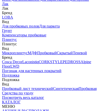
Лак
Лак
Бренд
LOBA
Вид
Для пробковых полов
Для паркета
Грунт
Компенсаторы пробковые
Плинтус
Плинтус
Вид
Микроплинтус
МДФ
Пробковый
Скрытый
Теневой
Бренд
Cosca Decor
Laconistiq
CORKSTYLE
PEDROSS
Alpine
Floor
LWD
Погонаж для настенных покрытий
Подложка
Подложка
Вид
Пробковый лист технический
Синтетическая
Пробковая
Средства по уходу
Посмотреть весь каталог
КАТАЛОГ
МЕНЮ
АКЦИИ И РАСПРОДАЖИ