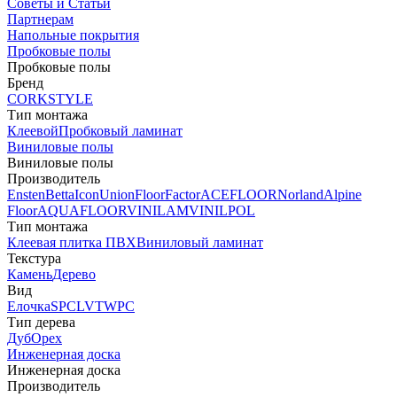
Советы и Статьи
Партнерам
Напольные покрытия
Пробковые полы
Пробковые полы
Бренд
CORKSTYLE
Тип монтажа
Клеевой
Пробковый ламинат
Виниловые полы
Виниловые полы
Производитель
Ensten
Betta
Icon
Union
FloorFactor
ACEFLOOR
Norland
Alpine
Floor
AQUAFLOOR
VINILAM
VINILPOL
Тип монтажа
Клеевая плитка ПВХ
Виниловый ламинат
Текстура
Камень
Дерево
Вид
Елочка
SPC
LVT
WPC
Тип дерева
Дуб
Орех
Инженерная доска
Инженерная доска
Производитель