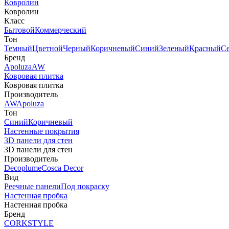
Ковролин
Ковролин
Класс
Бытовой
Коммерческий
Тон
Темный
Цветной
Черный
Коричневый
Синий
Зеленый
Красный
С
Бренд
Apoluza
AW
Ковровая плитка
Ковровая плитка
Производитель
AW
Apoluza
Тон
Синий
Коричневый
Настенные покрытия
3D панели для стен
3D панели для стен
Производитель
Decoplume
Cosca Decor
Вид
Реечные панели
Под покраску
Настенная пробка
Настенная пробка
Бренд
CORKSTYLE