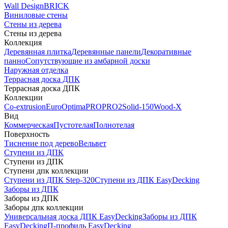
Wall Design
BRICK
Виниловые стены
Стены из дерева
Стены из дерева
Коллекция
Деревянная плитка
Деревянные панели
Декоративные
панно
Сопутствующие из амбарной доски
Наружная отделка
Террасная доска ДПК
Террасная доска ДПК
Коллекции
Co-extrusion
Euro
Optima
PRO
PRO2
Solid-150
Wood-X
Вид
Коммерческая
Пустотелая
Полнотелая
Поверхность
Тиснение под дерево
Вельвет
Ступени из ДПК
Ступени из ДПК
Ступени дпк коллекции
Ступени из ДПК Step-320
Ступени из ДПК EasyDecking
Заборы из ДПК
Заборы из ДПК
Заборы дпк коллекции
Универсальная доска ДПК EasyDecking
Заборы из ДПК
EasyDecking
П-профиль EasyDecking