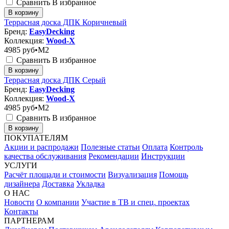
Сравнить
В избранное
В корзину
Террасная доска ДПК Коричневый
Бренд:
EasyDecking
Коллекция:
Wood-X
4985
руб•M2
Сравнить
В избранное
В корзину
Террасная доска ДПК Серый
Бренд:
EasyDecking
Коллекция:
Wood-X
4985
руб•M2
Сравнить
В избранное
В корзину
ПОКУПАТЕЛЯМ
Акции и распродажи
Полезные статьи
Оплата
Контроль
качества обслуживания
Рекомендации
Инструкции
УСЛУГИ
Расчёт площади и стоимости
Визуализация
Помощь
дизайнера
Доставка
Укладка
О НАС
Новости
О компании
Участие в ТВ и спец. проектах
Контакты
ПАРТНЕРАМ