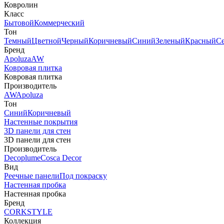
Ковролин
Класс
Бытовой
Коммерческий
Тон
Темный
Цветной
Черный
Коричневый
Синий
Зеленый
Красный
С
Бренд
Apoluza
AW
Ковровая плитка
Ковровая плитка
Производитель
AW
Apoluza
Тон
Синий
Коричневый
Настенные покрытия
3D панели для стен
3D панели для стен
Производитель
Decoplume
Cosca Decor
Вид
Реечные панели
Под покраску
Настенная пробка
Настенная пробка
Бренд
CORKSTYLE
Коллекция