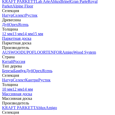
KRAFT PARKETT
Lab Arte
Ablux
Brinel
Gran Parte
Royal
Parket
Alpine Floor
Селекция
Натур
Селект
Рустик
Древесина
Дуб
Орех
Ясень
Толщина
12 мм
13 мм
14 мм
15 мм
Паркетная доска
Паркетная доска
Производитель
AUSWOOD
UPOFLOOR
TENFOR
Amigo
Wood System
Страна
Китай
Россия
Тип дерева
Береза
Бамбук
Дуб
Орех
Ясень
Селекция
Натур
Селект
Кантри
Рустик
Толщина
10 мм
12 мм
14 мм
Массивная доска
Массивная доска
Производитель
KRAFT PARKETT
Ablux
Amigo
Селекция