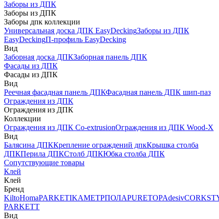
Заборы из ДПК
Заборы из ДПК
Заборы дпк коллекции
Универсальная доска ДПК EasyDecking
Заборы из ДПК
EasyDecking
П-профиль EasyDecking
Вид
Заборная доска ДПК
Заборная панель ДПК
Фасады из ДПК
Фасады из ДПК
Вид
Реечная фасадная панель ДПК
Фасадная панель ДПК шип-паз
Ограждения из ДПК
Ограждения из ДПК
Коллекции
Ограждения из ДПК Co-extrusion
Ограждения из ДПК Wood-X
Вид
Балясина ДПК
Крепление ограждений дпк
Крышка столба
ДПК
Перила ДПК
Столб ДПК
Юбка столба ДПК
Сопутствующие товары
Клей
Клей
Бренд
Kilto
Homa
PARKETIKA
МЕТРПОЛА
PURETOP
Adesiv
CORKST
PARKETT
Вид