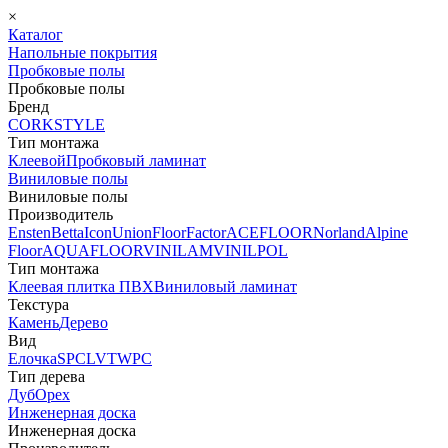
×
Каталог
Напольные покрытия
Пробковые полы
Пробковые полы
Бренд
CORKSTYLE
Тип монтажа
Клеевой
Пробковый ламинат
Виниловые полы
Виниловые полы
Производитель
Ensten
Betta
Icon
Union
FloorFactor
ACEFLOOR
Norland
Alpine
Floor
AQUAFLOOR
VINILAM
VINILPOL
Тип монтажа
Клеевая плитка ПВХ
Виниловый ламинат
Текстура
Камень
Дерево
Вид
Елочка
SPC
LVT
WPC
Тип дерева
Дуб
Орех
Инженерная доска
Инженерная доска