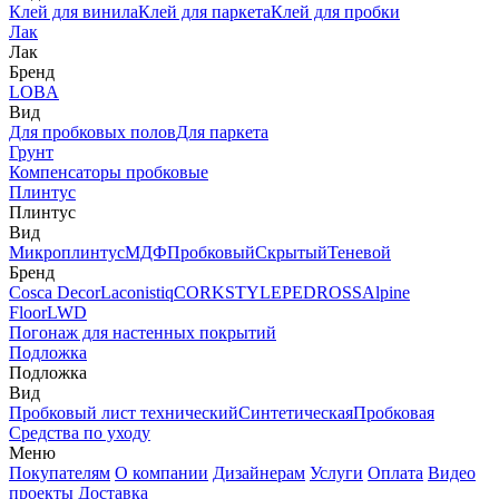
Клей для винила
Клей для паркета
Клей для пробки
Лак
Лак
Бренд
LOBA
Вид
Для пробковых полов
Для паркета
Грунт
Компенсаторы пробковые
Плинтус
Плинтус
Вид
Микроплинтус
МДФ
Пробковый
Скрытый
Теневой
Бренд
Cosca Decor
Laconistiq
CORKSTYLE
PEDROSS
Alpine
Floor
LWD
Погонаж для настенных покрытий
Подложка
Подложка
Вид
Пробковый лист технический
Синтетическая
Пробковая
Средства по уходу
Меню
Покупателям
О компании
Дизайнерам
Услуги
Оплата
Видео
проекты
Доставка