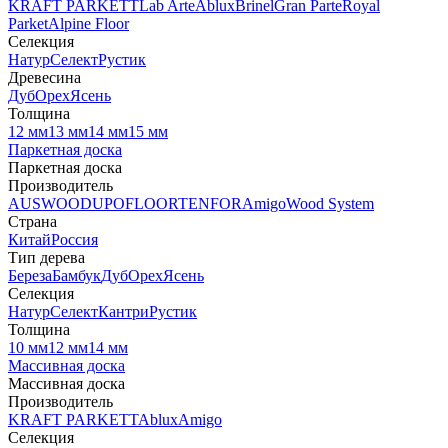
KRAFT PARKETT
Lab Arte
Ablux
Brinel
Gran Parte
Royal
Parket
Alpine Floor
Селекция
Натур
Селект
Рустик
Древесина
Дуб
Орех
Ясень
Толщина
12 мм
13 мм
14 мм
15 мм
Паркетная доска
Паркетная доска
Производитель
AUSWOOD
UPOFLOOR
TENFOR
Amigo
Wood System
Страна
Китай
Россия
Тип дерева
Береза
Бамбук
Дуб
Орех
Ясень
Селекция
Натур
Селект
Кантри
Рустик
Толщина
10 мм
12 мм
14 мм
Массивная доска
Массивная доска
Производитель
KRAFT PARKETT
Ablux
Amigo
Селекция