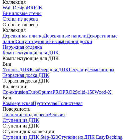
Коллекция
Wall Design
BRICK
Виниловые стены
Стены из дерева
Стены из дерева
Коллекция
Деревянная плитка
Деревянные панели
Декоративные
панно
Сопутствующие из амбарной доски
Наружная отделка
Комплектующие для ДПК
Комплектующие для ДПК
Вид
Уголок ДПК
Кляймер для ДПК
Регулируемые опоры
Террасная доска ДПК
Террасная доска ДПК
Коллекции
Co-extrusion
Euro
Optima
PRO
PRO2
Solid-150
Wood-X
Вид
Коммерческая
Пустотелая
Полнотелая
Поверхность
Тиснение под дерево
Вельвет
Ступени из ДПК
Ступени из ДПК
Ступени дпк коллекции
Ступени из ДПК Step-320
Ступени из ДПК EasyDecking