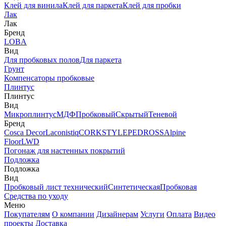
Клей для винила
Клей для паркета
Клей для пробки
Лак
Лак
Бренд
LOBA
Вид
Для пробковых полов
Для паркета
Грунт
Компенсаторы пробковые
Плинтус
Плинтус
Вид
Микроплинтус
МДФ
Пробковый
Скрытый
Теневой
Бренд
Cosca Decor
Laconistiq
CORKSTYLE
PEDROSS
Alpine
Floor
LWD
Погонаж для настенных покрытий
Подложка
Подложка
Вид
Пробковый лист технический
Синтетическая
Пробковая
Средства по уходу
Меню
Покупателям
О компании
Дизайнерам
Услуги
Оплата
Видео
проекты
Доставка