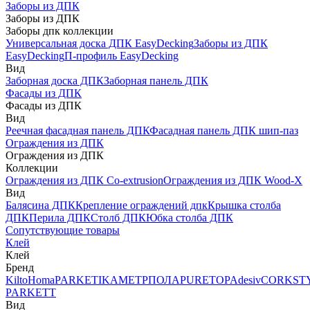
Заборы из ДПК
Заборы из ДПК
Заборы дпк коллекции
Универсальная доска ДПК EasyDecking
Заборы из ДПК
EasyDecking
П-профиль EasyDecking
Вид
Заборная доска ДПК
Заборная панель ДПК
Фасады из ДПК
Фасады из ДПК
Вид
Реечная фасадная панель ДПК
Фасадная панель ДПК шип-паз
Ограждения из ДПК
Ограждения из ДПК
Коллекции
Ограждения из ДПК Co-extrusion
Ограждения из ДПК Wood-X
Вид
Балясина ДПК
Крепление ограждений дпк
Крышка столба
ДПК
Перила ДПК
Столб ДПК
Юбка столба ДПК
Сопутствующие товары
Клей
Клей
Бренд
Kilto
Homa
PARKETIKA
МЕТРПОЛА
PURETOP
Adesiv
CORKST
PARKETT
Вид