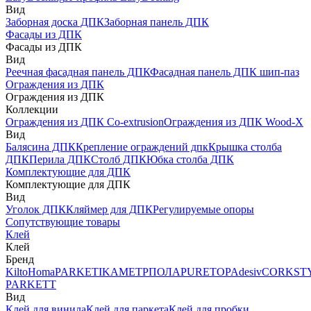
Вид
Заборная доска ДПК
Заборная панель ДПК
Фасады из ДПК
Фасады из ДПК
Вид
Реечная фасадная панель ДПК
Фасадная панель ДПК шип-паз
Ограждения из ДПК
Ограждения из ДПК
Коллекции
Ограждения из ДПК Co-extrusion
Ограждения из ДПК Wood-X
Вид
Балясина ДПК
Крепление ограждений дпк
Крышка столба
ДПК
Перила ДПК
Столб ДПК
Юбка столба ДПК
Комплектующие для ДПК
Комплектующие для ДПК
Вид
Уголок ДПК
Кляймер для ДПК
Регулируемые опоры
Сопутствующие товары
Клей
Клей
Бренд
Kilto
Homa
PARKETIKA
МЕТРПОЛА
PURETOP
Adesiv
CORKST
PARKETT
Вид
Клей для винила
Клей для паркета
Клей для пробки