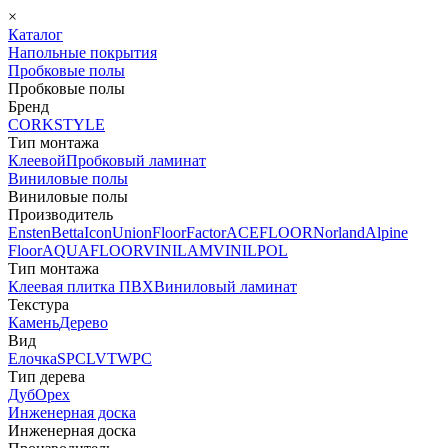
×
Каталог
Напольные покрытия
Пробковые полы
Пробковые полы
Бренд
CORKSTYLE
Тип монтажа
Клеевой
Пробковый ламинат
Виниловые полы
Виниловые полы
Производитель
Ensten
Betta
Icon
Union
FloorFactor
ACEFLOOR
Norland
Alpine
Floor
AQUAFLOOR
VINILAM
VINILPOL
Тип монтажа
Клеевая плитка ПВХ
Виниловый ламинат
Текстура
Камень
Дерево
Вид
Елочка
SPC
LVT
WPC
Тип дерева
Дуб
Орех
Инженерная доска
Инженерная доска