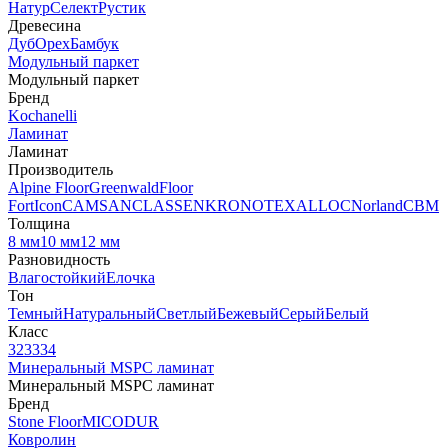
Натур
Селект
Рустик
Древесина
Дуб
Орех
Бамбук
Модульный паркет
Модульный паркет
Бренд
Kochanelli
Ламинат
Ламинат
Производитель
Alpine Floor
Greenwald
Floor
Fort
Icon
CAMSAN
CLASSEN
KRONOTEX
ALLOC
Norland
CBM
Толщина
8 мм
10 мм
12 мм
Разновидность
Влагостойкий
Елочка
Тон
Темный
Натуральный
Светлый
Бежевый
Серый
Белый
Класс
32
33
34
Минеральный MSPC ламинат
Минеральный MSPC ламинат
Бренд
Stone Floor
MICODUR
Ковролин