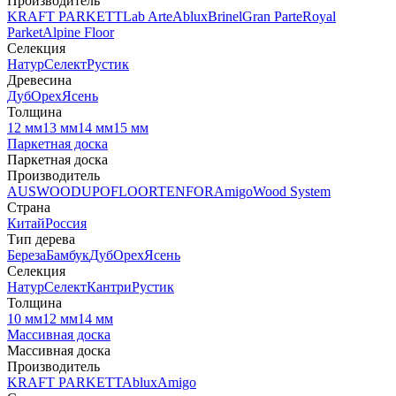
Производитель
KRAFT PARKETT
Lab Arte
Ablux
Brinel
Gran Parte
Royal
Parket
Alpine Floor
Селекция
Натур
Селект
Рустик
Древесина
Дуб
Орех
Ясень
Толщина
12 мм
13 мм
14 мм
15 мм
Паркетная доска
Паркетная доска
Производитель
AUSWOOD
UPOFLOOR
TENFOR
Amigo
Wood System
Страна
Китай
Россия
Тип дерева
Береза
Бамбук
Дуб
Орех
Ясень
Селекция
Натур
Селект
Кантри
Рустик
Толщина
10 мм
12 мм
14 мм
Массивная доска
Массивная доска
Производитель
KRAFT PARKETT
Ablux
Amigo