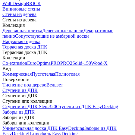
Wall Design
BRICK
Виниловые стены
Стены из дерева
Стены из дерева
Коллекция
Деревянная плитка
Деревянные панели
Декоративные
панно
Сопутствующие из амбарной доски
Наружная отделка
Террасная доска ДПК
Террасная доска ДПК
Коллекции
Co-extrusion
Euro
Optima
PRO
PRO2
Solid-150
Wood-X
Вид
Коммерческая
Пустотелая
Полнотелая
Поверхность
Тиснение под дерево
Вельвет
Ступени из ДПК
Ступени из ДПК
Ступени дпк коллекции
Ступени из ДПК Step-320
Ступени из ДПК EasyDecking
Заборы из ДПК
Заборы из ДПК
Заборы дпк коллекции
Универсальная доска ДПК EasyDecking
Заборы из ДПК
EasyDecking
П-профиль EasyDecking