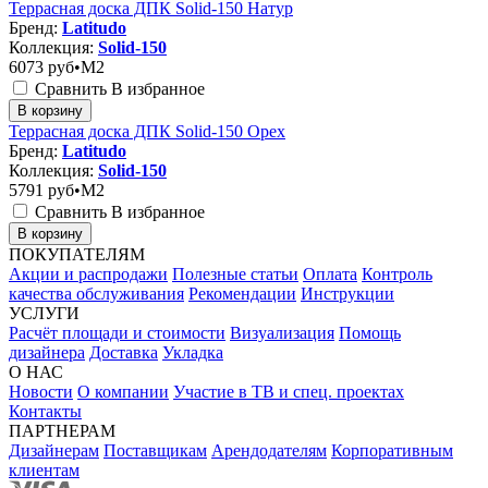
Террасная доска ДПК Solid-150 Натур
Бренд:
Latitudo
Коллекция:
Solid-150
6073
руб•M2
Сравнить
В избранное
В корзину
Террасная доска ДПК Solid-150 Орех
Бренд:
Latitudo
Коллекция:
Solid-150
5791
руб•M2
Сравнить
В избранное
В корзину
ПОКУПАТЕЛЯМ
Акции и распродажи
Полезные статьи
Оплата
Контроль
качества обслуживания
Рекомендации
Инструкции
УСЛУГИ
Расчёт площади и стоимости
Визуализация
Помощь
дизайнера
Доставка
Укладка
О НАС
Новости
О компании
Участие в ТВ и спец. проектах
Контакты
ПАРТНЕРАМ
Дизайнерам
Поставщикам
Арендодателям
Корпоративным
клиентам