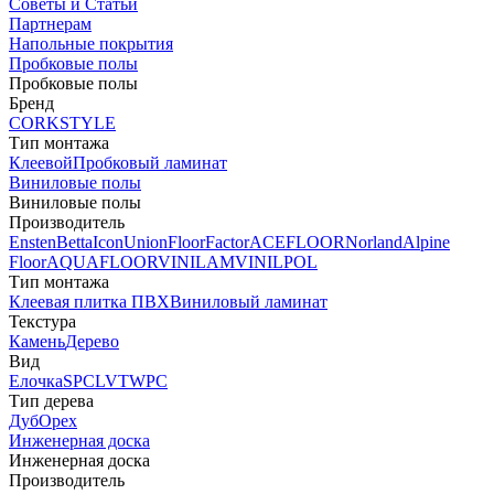
Советы и Статьи
Партнерам
Напольные покрытия
Пробковые полы
Пробковые полы
Бренд
CORKSTYLE
Тип монтажа
Клеевой
Пробковый ламинат
Виниловые полы
Виниловые полы
Производитель
Ensten
Betta
Icon
Union
FloorFactor
ACEFLOOR
Norland
Alpine
Floor
AQUAFLOOR
VINILAM
VINILPOL
Тип монтажа
Клеевая плитка ПВХ
Виниловый ламинат
Текстура
Камень
Дерево
Вид
Елочка
SPC
LVT
WPC
Тип дерева
Дуб
Орех
Инженерная доска
Инженерная доска
Производитель