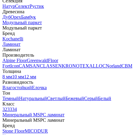
Селекция
Натур
Селект
Рустик
Древесина
Дуб
Орех
Бамбук
Модульный паркет
Модульный паркет
Бренд
Kochanelli
Ламинат
Ламинат
Производитель
Alpine Floor
Greenwald
Floor
Fort
Icon
CAMSAN
CLASSEN
KRONOTEX
ALLOC
Norland
CBM
Толщина
8 мм
10 мм
12 мм
Разновидность
Влагостойкий
Елочка
Тон
Темный
Натуральный
Светлый
Бежевый
Серый
Белый
Класс
32
33
34
Минеральный MSPC ламинат
Минеральный MSPC ламинат
Бренд
Stone Floor
MICODUR