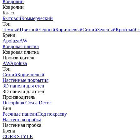
Ковролин
Ковролин
Класс
Бытовой
Коммерческий
Тон
Темный
Цветной
Черный
Коричневый
Синий
Зеленый
Красный
С
Бренд
Apoluza
AW
Ковровая плитка
Ковровая плитка
Производитель
AW
Apoluza
Тон
Синий
Коричневый
Настенные покрытия
3D панели для стен
3D панели для стен
Производитель
Decoplume
Cosca Decor
Вид
Реечные панели
Под покраску
Настенная пробка
Настенная пробка
Бренд
CORKSTYLE