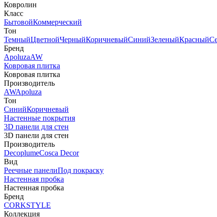
Ковролин
Класс
Бытовой
Коммерческий
Тон
Темный
Цветной
Черный
Коричневый
Синий
Зеленый
Красный
С
Бренд
Apoluza
AW
Ковровая плитка
Ковровая плитка
Производитель
AW
Apoluza
Тон
Синий
Коричневый
Настенные покрытия
3D панели для стен
3D панели для стен
Производитель
Decoplume
Cosca Decor
Вид
Реечные панели
Под покраску
Настенная пробка
Настенная пробка
Бренд
CORKSTYLE
Коллекция