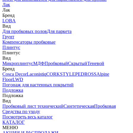
Лак
Лак
Бренд
LOBA
Вид
Для пробковых полов
Для паркета
Грунт
Компенсаторы пробковые
Плинтус
Плинтус
Вид
Микроплинтус
МДФ
Пробковый
Скрытый
Теневой
Бренд
Cosca Decor
Laconistiq
CORKSTYLE
PEDROSS
Alpine
Floor
LWD
Погонаж для настенных покрытий
Подложка
Подложка
Вид
Пробковый лист технический
Синтетическая
Пробковая
Средства по уходу
Посмотреть весь каталог
КАТАЛОГ
МЕНЮ
АКЦИИ И РАСПРОДАЖИ