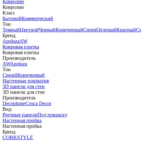
Ковролин
Ковролин
Класс
Бытовой
Коммерческий
Тон
Темный
Цветной
Черный
Коричневый
Синий
Зеленый
Красный
С
Бренд
Apoluza
AW
Ковровая плитка
Ковровая плитка
Производитель
AW
Apoluza
Тон
Синий
Коричневый
Настенные покрытия
3D панели для стен
3D панели для стен
Производитель
Decoplume
Cosca Decor
Вид
Реечные панели
Под покраску
Настенная пробка
Настенная пробка
Бренд
CORKSTYLE