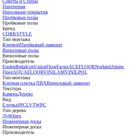
Советы и Статьи
Партнерам
Напольные покрытия
Пробковые полы
Пробковые полы
Бренд
CORKSTYLE
Тип монтажа
Клеевой
Пробковый ламинат
Виниловые полы
Виниловые полы
Производитель
Ensten
Betta
Icon
Union
FloorFactor
ACEFLOOR
Norland
Alpine
Floor
AQUAFLOOR
VINILAM
VINILPOL
Тип монтажа
Клеевая плитка ПВХ
Виниловый ламинат
Текстура
Камень
Дерево
Вид
Елочка
SPC
LVT
WPC
Тип дерева
Дуб
Орех
Инженерная доска
Инженерная доска
Производитель