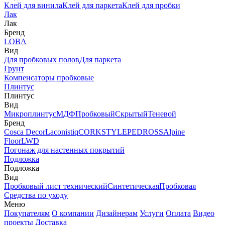
Клей для винила
Клей для паркета
Клей для пробки
Лак
Лак
Бренд
LOBA
Вид
Для пробковых полов
Для паркета
Грунт
Компенсаторы пробковые
Плинтус
Плинтус
Вид
Микроплинтус
МДФ
Пробковый
Скрытый
Теневой
Бренд
Cosca Decor
Laconistiq
CORKSTYLE
PEDROSS
Alpine
Floor
LWD
Погонаж для настенных покрытий
Подложка
Подложка
Вид
Пробковый лист технический
Синтетическая
Пробковая
Средства по уходу
Меню
Покупателям
О компании
Дизайнерам
Услуги
Оплата
Видео
проекты
Доставка