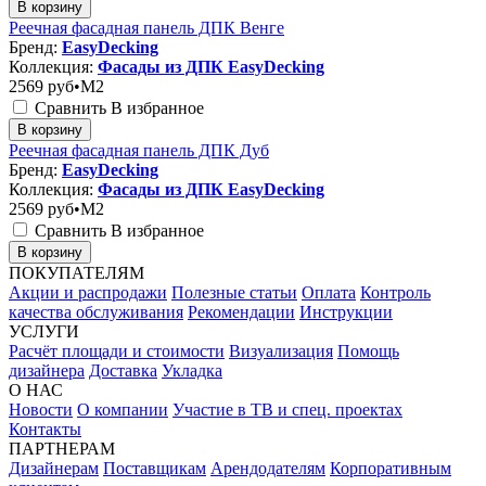
В корзину
Реечная фасадная панель ДПК Венге
Бренд:
EasyDecking
Коллекция:
Фасады из ДПК EasyDecking
2569
руб•M2
Сравнить
В избранное
В корзину
Реечная фасадная панель ДПК Дуб
Бренд:
EasyDecking
Коллекция:
Фасады из ДПК EasyDecking
2569
руб•M2
Сравнить
В избранное
В корзину
ПОКУПАТЕЛЯМ
Акции и распродажи
Полезные статьи
Оплата
Контроль
качества обслуживания
Рекомендации
Инструкции
УСЛУГИ
Расчёт площади и стоимости
Визуализация
Помощь
дизайнера
Доставка
Укладка
О НАС
Новости
О компании
Участие в ТВ и спец. проектах
Контакты
ПАРТНЕРАМ
Дизайнерам
Поставщикам
Арендодателям
Корпоративным