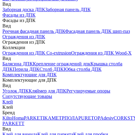
Вид
Заборная доска ДПК
Заборная панель ДПК
Фасады из ДПК
Фасады из ДПК
Вид
Реечная фасадная панель ДПК
Фасадная панель ДПК шип-паз
Ограждения из ДПК
Ограждения из ДПК
Коллекции
Ограждения из ДПК Co-extrusion
Ограждения из ДПК Wood-X
Вид
Балясина ДПК
Крепление ограждений дпк
Крышка столба
ДПК
Перила ДПК
Столб ДПК
Юбка столба ДПК
Комплектующие для ДПК
Комплектующие для ДПК
Вид
Уголок ДПК
Кляймер для ДПК
Регулируемые опоры
Сопутствующие товары
Клей
Клей
Бренд
Kilto
Homa
PARKETIKA
МЕТРПОЛА
PURETOP
Adesiv
CORKST
PARKETT
Вид
Клей для винила
Клей для паркета
Клей для пробки