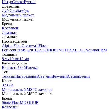
Натур
Селект
Рустик
Древесина
Дуб
Орех
Бамбук
Модульный паркет
Модульный паркет
Бренд
Kochanelli
Ламинат
Ламинат
Производитель
Alpine Floor
Greenwald
Floor
Fort
Icon
CAMSAN
CLASSEN
KRONOTEX
ALLOC
Norland
CBM
Толщина
8 мм
10 мм
12 мм
Разновидность
Влагостойкий
Елочка
Тон
Темный
Натуральный
Светлый
Бежевый
Серый
Белый
Класс
32
33
34
Минеральный MSPC ламинат
Минеральный MSPC ламинат
Бренд
Stone Floor
MICODUR
Ковролин