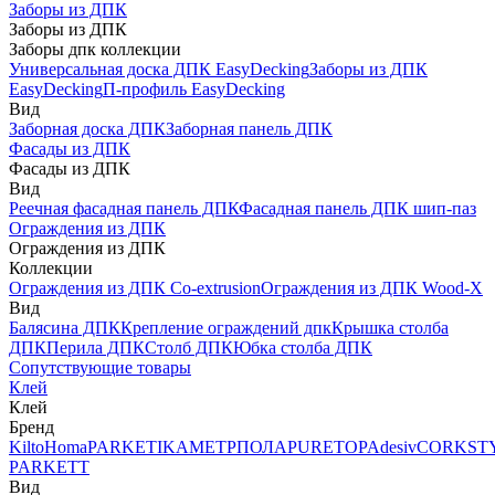
Заборы из ДПК
Заборы из ДПК
Заборы дпк коллекции
Универсальная доска ДПК EasyDecking
Заборы из ДПК
EasyDecking
П-профиль EasyDecking
Вид
Заборная доска ДПК
Заборная панель ДПК
Фасады из ДПК
Фасады из ДПК
Вид
Реечная фасадная панель ДПК
Фасадная панель ДПК шип-паз
Ограждения из ДПК
Ограждения из ДПК
Коллекции
Ограждения из ДПК Co-extrusion
Ограждения из ДПК Wood-X
Вид
Балясина ДПК
Крепление ограждений дпк
Крышка столба
ДПК
Перила ДПК
Столб ДПК
Юбка столба ДПК
Сопутствующие товары
Клей
Клей
Бренд
Kilto
Homa
PARKETIKA
МЕТРПОЛА
PURETOP
Adesiv
CORKST
PARKETT
Вид