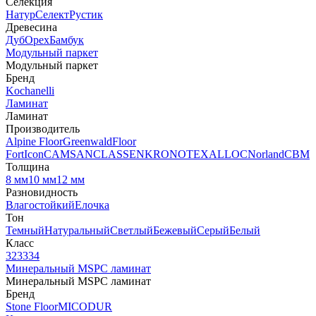
Селекция
Натур
Селект
Рустик
Древесина
Дуб
Орех
Бамбук
Модульный паркет
Модульный паркет
Бренд
Kochanelli
Ламинат
Ламинат
Производитель
Alpine Floor
Greenwald
Floor
Fort
Icon
CAMSAN
CLASSEN
KRONOTEX
ALLOC
Norland
CBM
Толщина
8 мм
10 мм
12 мм
Разновидность
Влагостойкий
Елочка
Тон
Темный
Натуральный
Светлый
Бежевый
Серый
Белый
Класс
32
33
34
Минеральный MSPC ламинат
Минеральный MSPC ламинат
Бренд
Stone Floor
MICODUR