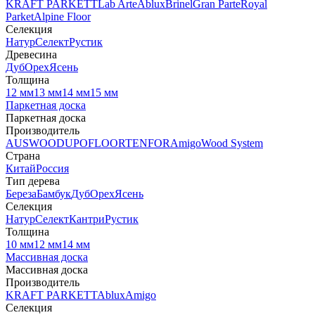
KRAFT PARKETT
Lab Arte
Ablux
Brinel
Gran Parte
Royal
Parket
Alpine Floor
Селекция
Натур
Селект
Рустик
Древесина
Дуб
Орех
Ясень
Толщина
12 мм
13 мм
14 мм
15 мм
Паркетная доска
Паркетная доска
Производитель
AUSWOOD
UPOFLOOR
TENFOR
Amigo
Wood System
Страна
Китай
Россия
Тип дерева
Береза
Бамбук
Дуб
Орех
Ясень
Селекция
Натур
Селект
Кантри
Рустик
Толщина
10 мм
12 мм
14 мм
Массивная доска
Массивная доска
Производитель
KRAFT PARKETT
Ablux
Amigo
Селекция