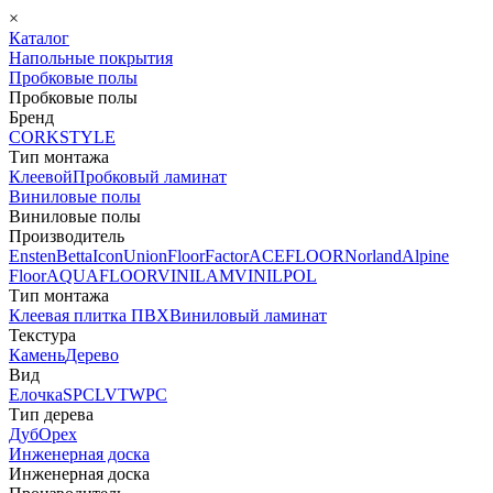
×
Каталог
Напольные покрытия
Пробковые полы
Пробковые полы
Бренд
CORKSTYLE
Тип монтажа
Клеевой
Пробковый ламинат
Виниловые полы
Виниловые полы
Производитель
Ensten
Betta
Icon
Union
FloorFactor
ACEFLOOR
Norland
Alpine
Floor
AQUAFLOOR
VINILAM
VINILPOL
Тип монтажа
Клеевая плитка ПВХ
Виниловый ламинат
Текстура
Камень
Дерево
Вид
Елочка
SPC
LVT
WPC
Тип дерева
Дуб
Орех
Инженерная доска
Инженерная доска