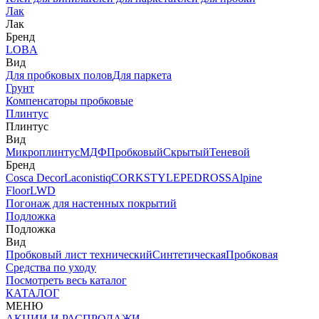
Лак
Лак
Бренд
LOBA
Вид
Для пробковых полов
Для паркета
Грунт
Компенсаторы пробковые
Плинтус
Плинтус
Вид
Микроплинтус
МДФ
Пробковый
Скрытый
Теневой
Бренд
Cosca Decor
Laconistiq
CORKSTYLE
PEDROSS
Alpine
Floor
LWD
Погонаж для настенных покрытий
Подложка
Подложка
Вид
Пробковый лист технический
Синтетическая
Пробковая
Средства по уходу
Посмотреть весь каталог
КАТАЛОГ
МЕНЮ
АКЦИИ И РАСПРОДАЖИ