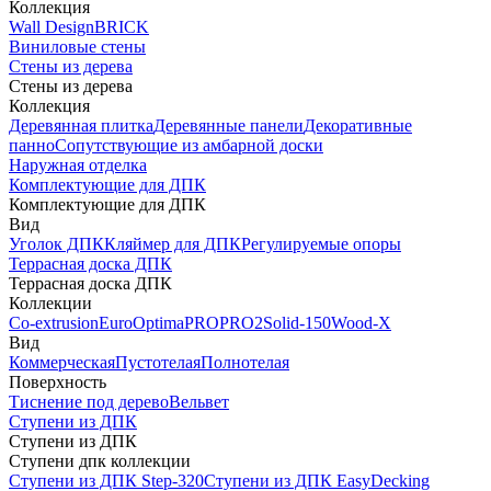
Коллекция
Wall Design
BRICK
Виниловые стены
Стены из дерева
Стены из дерева
Коллекция
Деревянная плитка
Деревянные панели
Декоративные
панно
Сопутствующие из амбарной доски
Наружная отделка
Комплектующие для ДПК
Комплектующие для ДПК
Вид
Уголок ДПК
Кляймер для ДПК
Регулируемые опоры
Террасная доска ДПК
Террасная доска ДПК
Коллекции
Co-extrusion
Euro
Optima
PRO
PRO2
Solid-150
Wood-X
Вид
Коммерческая
Пустотелая
Полнотелая
Поверхность
Тиснение под дерево
Вельвет
Ступени из ДПК
Ступени из ДПК
Ступени дпк коллекции
Ступени из ДПК Step-320
Ступени из ДПК EasyDecking