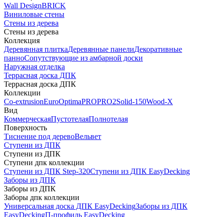
Wall Design
BRICK
Виниловые стены
Стены из дерева
Стены из дерева
Коллекция
Деревянная плитка
Деревянные панели
Декоративные
панно
Сопутствующие из амбарной доски
Наружная отделка
Террасная доска ДПК
Террасная доска ДПК
Коллекции
Co-extrusion
Euro
Optima
PRO
PRO2
Solid-150
Wood-X
Вид
Коммерческая
Пустотелая
Полнотелая
Поверхность
Тиснение под дерево
Вельвет
Ступени из ДПК
Ступени из ДПК
Ступени дпк коллекции
Ступени из ДПК Step-320
Ступени из ДПК EasyDecking
Заборы из ДПК
Заборы из ДПК
Заборы дпк коллекции
Универсальная доска ДПК EasyDecking
Заборы из ДПК
EasyDecking
П-профиль EasyDecking