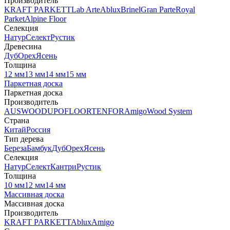
Производитель
KRAFT PARKETT
Lab Arte
Ablux
Brinel
Gran Parte
Royal
Parket
Alpine Floor
Селекция
Натур
Селект
Рустик
Древесина
Дуб
Орех
Ясень
Толщина
12 мм
13 мм
14 мм
15 мм
Паркетная доска
Паркетная доска
Производитель
AUSWOOD
UPOFLOOR
TENFOR
Amigo
Wood System
Страна
Китай
Россия
Тип дерева
Береза
Бамбук
Дуб
Орех
Ясень
Селекция
Натур
Селект
Кантри
Рустик
Толщина
10 мм
12 мм
14 мм
Массивная доска
Массивная доска
Производитель
KRAFT PARKETT
Ablux
Amigo