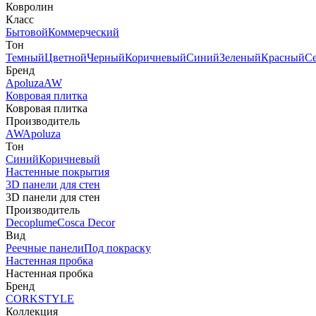
Ковролин
Класс
Бытовой
Коммерческий
Тон
Темный
Цветной
Черный
Коричневый
Синий
Зеленый
Красный
С
Бренд
Apoluza
AW
Ковровая плитка
Ковровая плитка
Производитель
AW
Apoluza
Тон
Синий
Коричневый
Настенные покрытия
3D панели для стен
3D панели для стен
Производитель
Decoplume
Cosca Decor
Вид
Реечные панели
Под покраску
Настенная пробка
Настенная пробка
Бренд
CORKSTYLE
Коллекция