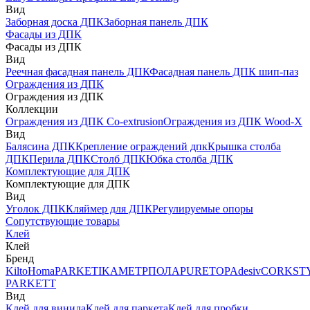
Вид
Заборная доска ДПК
Заборная панель ДПК
Фасады из ДПК
Фасады из ДПК
Вид
Реечная фасадная панель ДПК
Фасадная панель ДПК шип-паз
Ограждения из ДПК
Ограждения из ДПК
Коллекции
Ограждения из ДПК Co-extrusion
Ограждения из ДПК Wood-X
Вид
Балясина ДПК
Крепление ограждений дпк
Крышка столба
ДПК
Перила ДПК
Столб ДПК
Юбка столба ДПК
Комплектующие для ДПК
Комплектующие для ДПК
Вид
Уголок ДПК
Кляймер для ДПК
Регулируемые опоры
Сопутствующие товары
Клей
Клей
Бренд
Kilto
Homa
PARKETIKA
МЕТРПОЛА
PURETOP
Adesiv
CORKST
PARKETT
Вид
Клей для винила
Клей для паркета
Клей для пробки