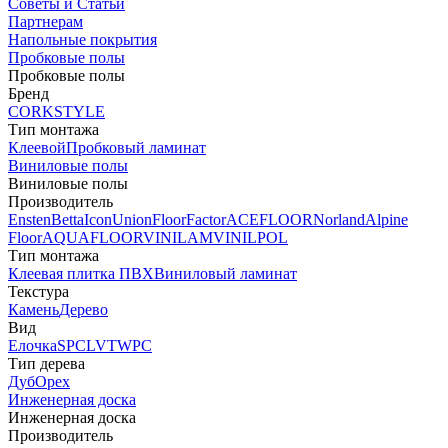
Советы и Статьи
Партнерам
Напольные покрытия
Пробковые полы
Пробковые полы
Бренд
CORKSTYLE
Тип монтажа
Клеевой
Пробковый ламинат
Виниловые полы
Виниловые полы
Производитель
Ensten
Betta
Icon
Union
FloorFactor
ACEFLOOR
Norland
Alpine
Floor
AQUAFLOOR
VINILAM
VINILPOL
Тип монтажа
Клеевая плитка ПВХ
Виниловый ламинат
Текстура
Камень
Дерево
Вид
Елочка
SPC
LVT
WPC
Тип дерева
Дуб
Орех
Инженерная доска
Инженерная доска
Производитель