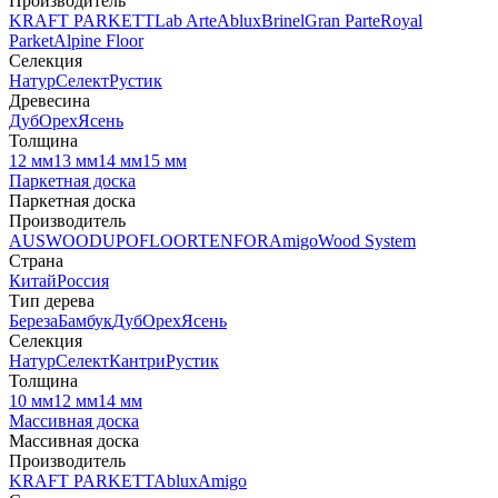
Производитель
KRAFT PARKETT
Lab Arte
Ablux
Brinel
Gran Parte
Royal
Parket
Alpine Floor
Селекция
Натур
Селект
Рустик
Древесина
Дуб
Орех
Ясень
Толщина
12 мм
13 мм
14 мм
15 мм
Паркетная доска
Паркетная доска
Производитель
AUSWOOD
UPOFLOOR
TENFOR
Amigo
Wood System
Страна
Китай
Россия
Тип дерева
Береза
Бамбук
Дуб
Орех
Ясень
Селекция
Натур
Селект
Кантри
Рустик
Толщина
10 мм
12 мм
14 мм
Массивная доска
Массивная доска
Производитель
KRAFT PARKETT
Ablux
Amigo