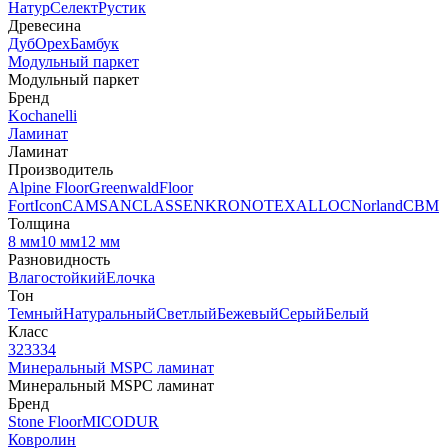
Натур
Селект
Рустик
Древесина
Дуб
Орех
Бамбук
Модульный паркет
Модульный паркет
Бренд
Kochanelli
Ламинат
Ламинат
Производитель
Alpine Floor
Greenwald
Floor
Fort
Icon
CAMSAN
CLASSEN
KRONOTEX
ALLOC
Norland
CBM
Толщина
8 мм
10 мм
12 мм
Разновидность
Влагостойкий
Елочка
Тон
Темный
Натуральный
Светлый
Бежевый
Серый
Белый
Класс
32
33
34
Минеральный MSPC ламинат
Минеральный MSPC ламинат
Бренд
Stone Floor
MICODUR
Ковролин