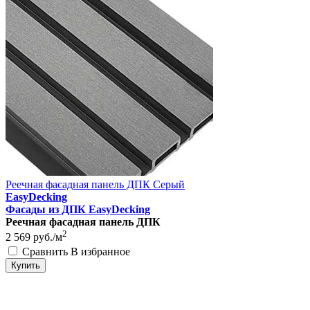
Реечная фасадная панель ДПК Серый
EasyDecking
Фасады из ДПК EasyDecking
Реечная фасадная панель ДПК
2
2 569
руб./м
Сравнить
В избранное
Купить