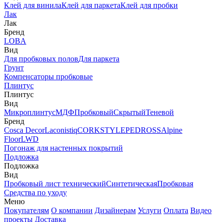
Клей для винила
Клей для паркета
Клей для пробки
Лак
Лак
Бренд
LOBA
Вид
Для пробковых полов
Для паркета
Грунт
Компенсаторы пробковые
Плинтус
Плинтус
Вид
Микроплинтус
МДФ
Пробковый
Скрытый
Теневой
Бренд
Cosca Decor
Laconistiq
CORKSTYLE
PEDROSS
Alpine
Floor
LWD
Погонаж для настенных покрытий
Подложка
Подложка
Вид
Пробковый лист технический
Синтетическая
Пробковая
Средства по уходу
Меню
Покупателям
О компании
Дизайнерам
Услуги
Оплата
Видео
проекты
Доставка