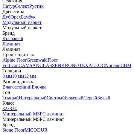
Селекция
Натур
Селект
Рустик
Древесина
Дуб
Орех
Бамбук
Модульный паркет
Модульный паркет
Бренд
Kochanelli
Ламинат
Ламинат
Производитель
Alpine Floor
Greenwald
Floor
Fort
Icon
CAMSAN
CLASSEN
KRONOTEX
ALLOC
Norland
CBM
Толщина
8 мм
10 мм
12 мм
Разновидность
Влагостойкий
Елочка
Тон
Темный
Натуральный
Светлый
Бежевый
Серый
Белый
Класс
32
33
34
Минеральный MSPC ламинат
Минеральный MSPC ламинат
Бренд
Stone Floor
MICODUR