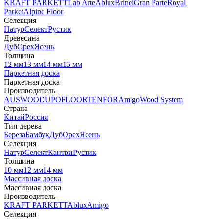
KRAFT PARKETT
Lab Arte
Ablux
Brinel
Gran Parte
Royal
Parket
Alpine Floor
Селекция
Натур
Селект
Рустик
Древесина
Дуб
Орех
Ясень
Толщина
12 мм
13 мм
14 мм
15 мм
Паркетная доска
Паркетная доска
Производитель
AUSWOOD
UPOFLOOR
TENFOR
Amigo
Wood System
Страна
Китай
Россия
Тип дерева
Береза
Бамбук
Дуб
Орех
Ясень
Селекция
Натур
Селект
Кантри
Рустик
Толщина
10 мм
12 мм
14 мм
Массивная доска
Массивная доска
Производитель
KRAFT PARKETT
Ablux
Amigo
Селекция