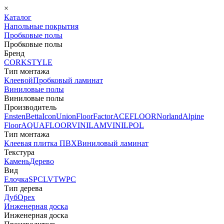
×
Каталог
Напольные покрытия
Пробковые полы
Пробковые полы
Бренд
CORKSTYLE
Тип монтажа
Клеевой
Пробковый ламинат
Виниловые полы
Виниловые полы
Производитель
Ensten
Betta
Icon
Union
FloorFactor
ACEFLOOR
Norland
Alpine
Floor
AQUAFLOOR
VINILAM
VINILPOL
Тип монтажа
Клеевая плитка ПВХ
Виниловый ламинат
Текстура
Камень
Дерево
Вид
Елочка
SPC
LVT
WPC
Тип дерева
Дуб
Орех
Инженерная доска
Инженерная доска