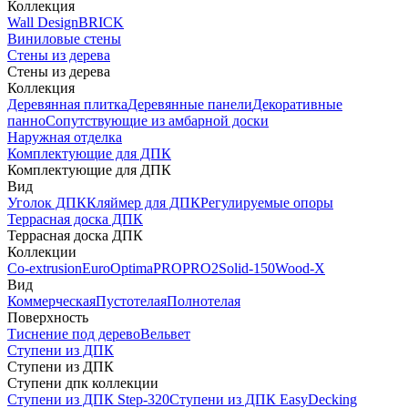
Коллекция
Wall Design
BRICK
Виниловые стены
Стены из дерева
Стены из дерева
Коллекция
Деревянная плитка
Деревянные панели
Декоративные
панно
Сопутствующие из амбарной доски
Наружная отделка
Комплектующие для ДПК
Комплектующие для ДПК
Вид
Уголок ДПК
Кляймер для ДПК
Регулируемые опоры
Террасная доска ДПК
Террасная доска ДПК
Коллекции
Co-extrusion
Euro
Optima
PRO
PRO2
Solid-150
Wood-X
Вид
Коммерческая
Пустотелая
Полнотелая
Поверхность
Тиснение под дерево
Вельвет
Ступени из ДПК
Ступени из ДПК
Ступени дпк коллекции
Ступени из ДПК Step-320
Ступени из ДПК EasyDecking