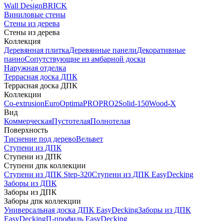
Wall Design
BRICK
Виниловые стены
Стены из дерева
Стены из дерева
Коллекция
Деревянная плитка
Деревянные панели
Декоративные
панно
Сопутствующие из амбарной доски
Наружная отделка
Террасная доска ДПК
Террасная доска ДПК
Коллекции
Co-extrusion
Euro
Optima
PRO
PRO2
Solid-150
Wood-X
Вид
Коммерческая
Пустотелая
Полнотелая
Поверхность
Тиснение под дерево
Вельвет
Ступени из ДПК
Ступени из ДПК
Ступени дпк коллекции
Ступени из ДПК Step-320
Ступени из ДПК EasyDecking
Заборы из ДПК
Заборы из ДПК
Заборы дпк коллекции
Универсальная доска ДПК EasyDecking
Заборы из ДПК
EasyDecking
П-профиль EasyDecking