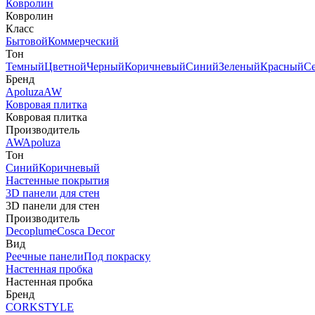
Ковролин
Ковролин
Класс
Бытовой
Коммерческий
Тон
Темный
Цветной
Черный
Коричневый
Синий
Зеленый
Красный
С
Бренд
Apoluza
AW
Ковровая плитка
Ковровая плитка
Производитель
AW
Apoluza
Тон
Синий
Коричневый
Настенные покрытия
3D панели для стен
3D панели для стен
Производитель
Decoplume
Cosca Decor
Вид
Реечные панели
Под покраску
Настенная пробка
Настенная пробка
Бренд
CORKSTYLE