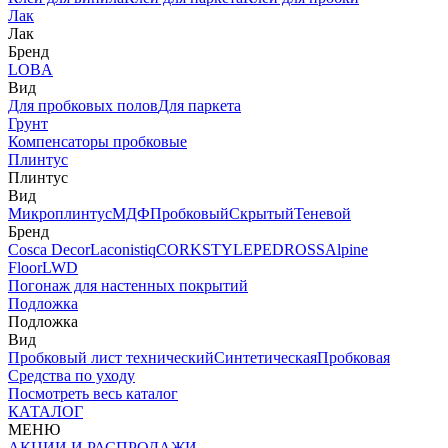
Лак
Лак
Бренд
LOBA
Вид
Для пробковых полов
Для паркета
Грунт
Компенсаторы пробковые
Плинтус
Плинтус
Вид
Микроплинтус
МДФ
Пробковый
Скрытый
Теневой
Бренд
Cosca Decor
Laconistiq
CORKSTYLE
PEDROSS
Alpine
Floor
LWD
Погонаж для настенных покрытий
Подложка
Подложка
Вид
Пробковый лист технический
Синтетическая
Пробковая
Средства по уходу
Посмотреть весь каталог
КАТАЛОГ
МЕНЮ
АКЦИИ И РАСПРОДАЖИ