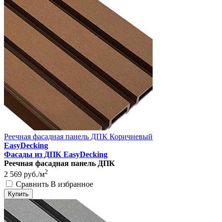
Реечная фасадная панель ДПК Коричневый
EasyDecking
Фасады из ДПК EasyDecking
Реечная фасадная панель ДПК
2
2 569
руб./м
Сравнить
В избранное
Купить