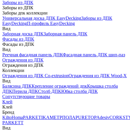
Заборы из ДПК
Заборы из ДПК
Заборы дпк коллекции
Универсальная доска ДПК EasyDecking
Заборы из ДПК
EasyDecking
П-профиль EasyDecking
Вид
Заборная доска ДПК
Заборная панель ДПК
Фасады из ДПК
Фасады из ДПК
Вид
Реечная фасадная панель ДПК
Фасадная панель ДПК шип-паз
Ограждения из ДПК
Ограждения из ДПК
Коллекции
Ограждения из ДПК Co-extrusion
Ограждения из ДПК Wood-X
Вид
Балясина ДПК
Крепление ограждений дпк
Крышка столба
ДПК
Перила ДПК
Столб ДПК
Юбка столба ДПК
Сопутствующие товары
Клей
Клей
Бренд
Kilto
Homa
PARKETIKA
МЕТРПОЛА
PURETOP
Adesiv
CORKST
PARKETT
Вид