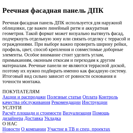
Реечная фасадная панель ДПК
Реечная фасадная панель ДПК используется для наружной
облицовки, где важен линейный ритм и аккуратная
геометрия. Такой формат может визуально вытянуть фасад,
подчеркнуть отдельную зону или связать отделку с террасой и
ограждениями. При выборе важно проверить ширину рейки,
профиль, цвет, способ крепления и совместимые доборные
элементы. Особое внимание стоит уделить углам,
примыканиям, оконным откосам и переходам к другим
материалам. Реечные панели не являются террасной доской,
поэтому их нужно подбирать именно как фасадную систему.
Итоговый вид сильно зависит от ровности основания и
точности монтажа.
ПОКУПАТЕЛЯМ
Акции и распродажи
Полезные статьи
Оплата
Контроль
качества обслуживания
Рекомендации
Инструкции
УСЛУГИ
Расчёт площади и стоимости
Визуализация
Помощь
дизайнера
Доставка
Укладка
О НАС
Новости
О компании
Участие в ТВ и спец. проектах