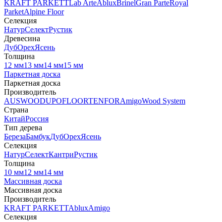
KRAFT PARKETT
Lab Arte
Ablux
Brinel
Gran Parte
Royal
Parket
Alpine Floor
Селекция
Натур
Селект
Рустик
Древесина
Дуб
Орех
Ясень
Толщина
12 мм
13 мм
14 мм
15 мм
Паркетная доска
Паркетная доска
Производитель
AUSWOOD
UPOFLOOR
TENFOR
Amigo
Wood System
Страна
Китай
Россия
Тип дерева
Береза
Бамбук
Дуб
Орех
Ясень
Селекция
Натур
Селект
Кантри
Рустик
Толщина
10 мм
12 мм
14 мм
Массивная доска
Массивная доска
Производитель
KRAFT PARKETT
Ablux
Amigo
Селекция