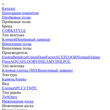
×
Каталог
Напольные покрытия
Пробковые полы
Пробковые полы
Бренд
CORKSTYLE
Тип монтажа
Клеевой
Пробковый ламинат
Виниловые полы
Виниловые полы
Производитель
Ensten
Betta
Icon
Union
FloorFactor
ACEFLOOR
Norland
Alpine
Floor
AQUAFLOOR
VINILAM
VINILPOL
Тип монтажа
Клеевая плитка ПВХ
Виниловый ламинат
Текстура
Камень
Дерево
Вид
Елочка
SPC
LVT
WPC
Тип дерева
Дуб
Орех
Инженерная доска
Инженерная доска