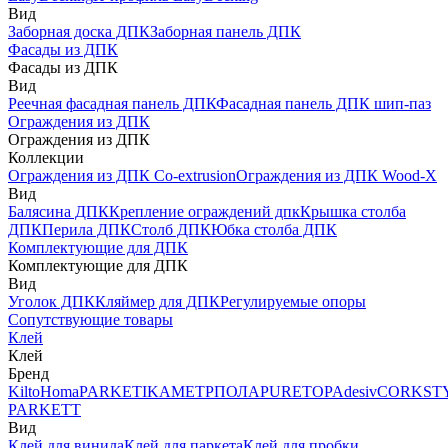
Вид
Заборная доска ДПК
Заборная панель ДПК
Фасады из ДПК
Фасады из ДПК
Вид
Реечная фасадная панель ДПК
Фасадная панель ДПК шип-паз
Ограждения из ДПК
Ограждения из ДПК
Коллекции
Ограждения из ДПК Co-extrusion
Ограждения из ДПК Wood-X
Вид
Балясина ДПК
Крепление ограждений дпк
Крышка столба
ДПК
Перила ДПК
Столб ДПК
Юбка столба ДПК
Комплектующие для ДПК
Комплектующие для ДПК
Вид
Уголок ДПК
Кляймер для ДПК
Регулируемые опоры
Сопутствующие товары
Клей
Клей
Бренд
Kilto
Homa
PARKETIKA
МЕТРПОЛА
PURETOP
Adesiv
CORKST
PARKETT
Вид
Клей для винила
Клей для паркета
Клей для пробки