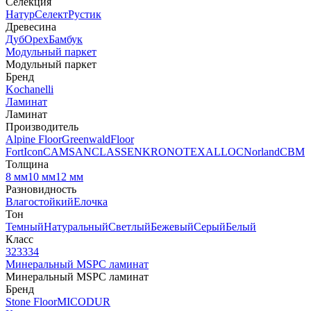
Селекция
Натур
Селект
Рустик
Древесина
Дуб
Орех
Бамбук
Модульный паркет
Модульный паркет
Бренд
Kochanelli
Ламинат
Ламинат
Производитель
Alpine Floor
Greenwald
Floor
Fort
Icon
CAMSAN
CLASSEN
KRONOTEX
ALLOC
Norland
CBM
Толщина
8 мм
10 мм
12 мм
Разновидность
Влагостойкий
Елочка
Тон
Темный
Натуральный
Светлый
Бежевый
Серый
Белый
Класс
32
33
34
Минеральный MSPC ламинат
Минеральный MSPC ламинат
Бренд
Stone Floor
MICODUR