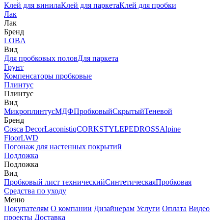
Клей для винила
Клей для паркета
Клей для пробки
Лак
Лак
Бренд
LOBA
Вид
Для пробковых полов
Для паркета
Грунт
Компенсаторы пробковые
Плинтус
Плинтус
Вид
Микроплинтус
МДФ
Пробковый
Скрытый
Теневой
Бренд
Cosca Decor
Laconistiq
CORKSTYLE
PEDROSS
Alpine
Floor
LWD
Погонаж для настенных покрытий
Подложка
Подложка
Вид
Пробковый лист технический
Синтетическая
Пробковая
Средства по уходу
Меню
Покупателям
О компании
Дизайнерам
Услуги
Оплата
Видео
проекты
Доставка