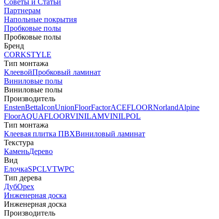
Советы и Статьи
Партнерам
Напольные покрытия
Пробковые полы
Пробковые полы
Бренд
CORKSTYLE
Тип монтажа
Клеевой
Пробковый ламинат
Виниловые полы
Виниловые полы
Производитель
Ensten
Betta
Icon
Union
FloorFactor
ACEFLOOR
Norland
Alpine
Floor
AQUAFLOOR
VINILAM
VINILPOL
Тип монтажа
Клеевая плитка ПВХ
Виниловый ламинат
Текстура
Камень
Дерево
Вид
Елочка
SPC
LVT
WPC
Тип дерева
Дуб
Орех
Инженерная доска
Инженерная доска
Производитель