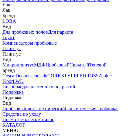
Лак
Лак
Бренд
LOBA
Вид
Для пробковых полов
Для паркета
Грунт
Компенсаторы пробковые
Плинтус
Плинтус
Вид
Микроплинтус
МДФ
Пробковый
Скрытый
Теневой
Бренд
Cosca Decor
Laconistiq
CORKSTYLE
PEDROSS
Alpine
Floor
LWD
Погонаж для настенных покрытий
Подложка
Подложка
Вид
Пробковый лист технический
Синтетическая
Пробковая
Средства по уходу
Посмотреть весь каталог
КАТАЛОГ
МЕНЮ
АКЦИИ И РАСПРОДАЖИ