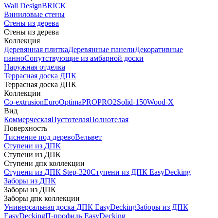
Wall Design
BRICK
Виниловые стены
Стены из дерева
Стены из дерева
Коллекция
Деревянная плитка
Деревянные панели
Декоративные
панно
Сопутствующие из амбарной доски
Наружная отделка
Террасная доска ДПК
Террасная доска ДПК
Коллекции
Co-extrusion
Euro
Optima
PRO
PRO2
Solid-150
Wood-X
Вид
Коммерческая
Пустотелая
Полнотелая
Поверхность
Тиснение под дерево
Вельвет
Ступени из ДПК
Ступени из ДПК
Ступени дпк коллекции
Ступени из ДПК Step-320
Ступени из ДПК EasyDecking
Заборы из ДПК
Заборы из ДПК
Заборы дпк коллекции
Универсальная доска ДПК EasyDecking
Заборы из ДПК
EasyDecking
П-профиль EasyDecking