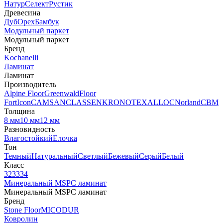
Натур
Селект
Рустик
Древесина
Дуб
Орех
Бамбук
Модульный паркет
Модульный паркет
Бренд
Kochanelli
Ламинат
Ламинат
Производитель
Alpine Floor
Greenwald
Floor
Fort
Icon
CAMSAN
CLASSEN
KRONOTEX
ALLOC
Norland
CBM
Толщина
8 мм
10 мм
12 мм
Разновидность
Влагостойкий
Елочка
Тон
Темный
Натуральный
Светлый
Бежевый
Серый
Белый
Класс
32
33
34
Минеральный MSPC ламинат
Минеральный MSPC ламинат
Бренд
Stone Floor
MICODUR
Ковролин