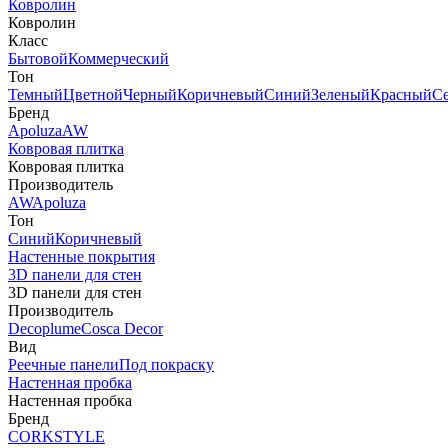
Ковролин
Ковролин
Класс
Бытовой
Коммерческий
Тон
Темный
Цветной
Черный
Коричневый
Синий
Зеленый
Красный
С
Бренд
Apoluza
AW
Ковровая плитка
Ковровая плитка
Производитель
AW
Apoluza
Тон
Синий
Коричневый
Настенные покрытия
3D панели для стен
3D панели для стен
Производитель
Decoplume
Cosca Decor
Вид
Реечные панели
Под покраску
Настенная пробка
Настенная пробка
Бренд
CORKSTYLE