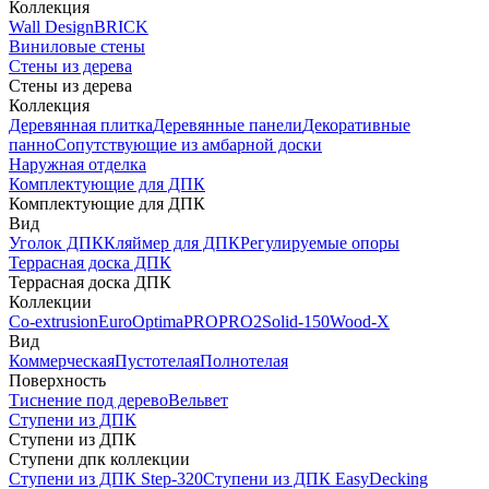
Коллекция
Wall Design
BRICK
Виниловые стены
Стены из дерева
Стены из дерева
Коллекция
Деревянная плитка
Деревянные панели
Декоративные
панно
Сопутствующие из амбарной доски
Наружная отделка
Комплектующие для ДПК
Комплектующие для ДПК
Вид
Уголок ДПК
Кляймер для ДПК
Регулируемые опоры
Террасная доска ДПК
Террасная доска ДПК
Коллекции
Co-extrusion
Euro
Optima
PRO
PRO2
Solid-150
Wood-X
Вид
Коммерческая
Пустотелая
Полнотелая
Поверхность
Тиснение под дерево
Вельвет
Ступени из ДПК
Ступени из ДПК
Ступени дпк коллекции
Ступени из ДПК Step-320
Ступени из ДПК EasyDecking