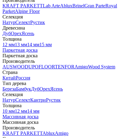
Производитель
KRAFT PARKETT
Lab Arte
Ablux
Brinel
Gran Parte
Royal
Parket
Alpine Floor
Селекция
Натур
Селект
Рустик
Древесина
Дуб
Орех
Ясень
Толщина
12 мм
13 мм
14 мм
15 мм
Паркетная доска
Паркетная доска
Производитель
AUSWOOD
UPOFLOOR
TENFOR
Amigo
Wood System
Страна
Китай
Россия
Тип дерева
Береза
Бамбук
Дуб
Орех
Ясень
Селекция
Натур
Селект
Кантри
Рустик
Толщина
10 мм
12 мм
14 мм
Массивная доска
Массивная доска
Производитель
KRAFT PARKETT
Ablux
Amigo