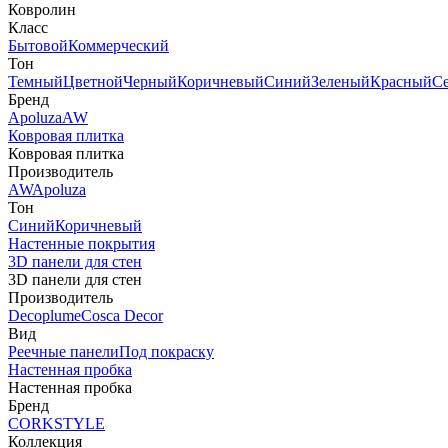
Ковролин
Класс
Бытовой
Коммерческий
Тон
Темный
Цветной
Черный
Коричневый
Синий
Зеленый
Красный
С
Бренд
Apoluza
AW
Ковровая плитка
Ковровая плитка
Производитель
AW
Apoluza
Тон
Синий
Коричневый
Настенные покрытия
3D панели для стен
3D панели для стен
Производитель
Decoplume
Cosca Decor
Вид
Реечные панели
Под покраску
Настенная пробка
Настенная пробка
Бренд
CORKSTYLE
Коллекция