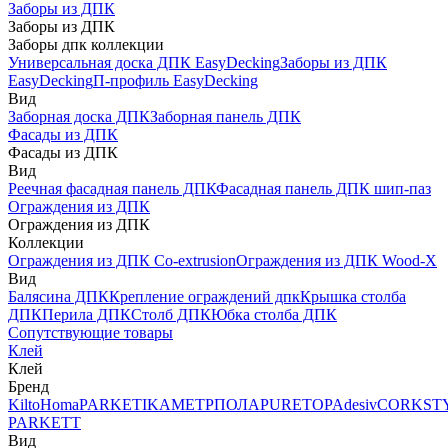
Заборы из ДПК
Заборы из ДПК
Заборы дпк коллекции
Универсальная доска ДПК EasyDecking
Заборы из ДПК
EasyDecking
П-профиль EasyDecking
Вид
Заборная доска ДПК
Заборная панель ДПК
Фасады из ДПК
Фасады из ДПК
Вид
Реечная фасадная панель ДПК
Фасадная панель ДПК шип-паз
Ограждения из ДПК
Ограждения из ДПК
Коллекции
Ограждения из ДПК Co-extrusion
Ограждения из ДПК Wood-X
Вид
Балясина ДПК
Крепление ограждений дпк
Крышка столба
ДПК
Перила ДПК
Столб ДПК
Юбка столба ДПК
Сопутствующие товары
Клей
Клей
Бренд
Kilto
Homa
PARKETIKA
МЕТРПОЛА
PURETOP
Adesiv
CORKST
PARKETT
Вид