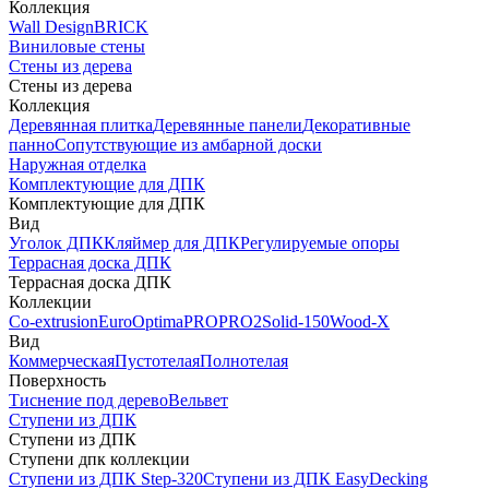
Коллекция
Wall Design
BRICK
Виниловые стены
Стены из дерева
Стены из дерева
Коллекция
Деревянная плитка
Деревянные панели
Декоративные
панно
Сопутствующие из амбарной доски
Наружная отделка
Комплектующие для ДПК
Комплектующие для ДПК
Вид
Уголок ДПК
Кляймер для ДПК
Регулируемые опоры
Террасная доска ДПК
Террасная доска ДПК
Коллекции
Co-extrusion
Euro
Optima
PRO
PRO2
Solid-150
Wood-X
Вид
Коммерческая
Пустотелая
Полнотелая
Поверхность
Тиснение под дерево
Вельвет
Ступени из ДПК
Ступени из ДПК
Ступени дпк коллекции
Ступени из ДПК Step-320
Ступени из ДПК EasyDecking