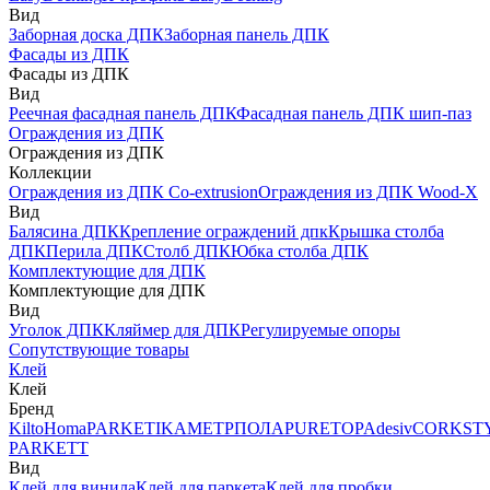
Вид
Заборная доска ДПК
Заборная панель ДПК
Фасады из ДПК
Фасады из ДПК
Вид
Реечная фасадная панель ДПК
Фасадная панель ДПК шип-паз
Ограждения из ДПК
Ограждения из ДПК
Коллекции
Ограждения из ДПК Co-extrusion
Ограждения из ДПК Wood-X
Вид
Балясина ДПК
Крепление ограждений дпк
Крышка столба
ДПК
Перила ДПК
Столб ДПК
Юбка столба ДПК
Комплектующие для ДПК
Комплектующие для ДПК
Вид
Уголок ДПК
Кляймер для ДПК
Регулируемые опоры
Сопутствующие товары
Клей
Клей
Бренд
Kilto
Homa
PARKETIKA
МЕТРПОЛА
PURETOP
Adesiv
CORKST
PARKETT
Вид
Клей для винила
Клей для паркета
Клей для пробки