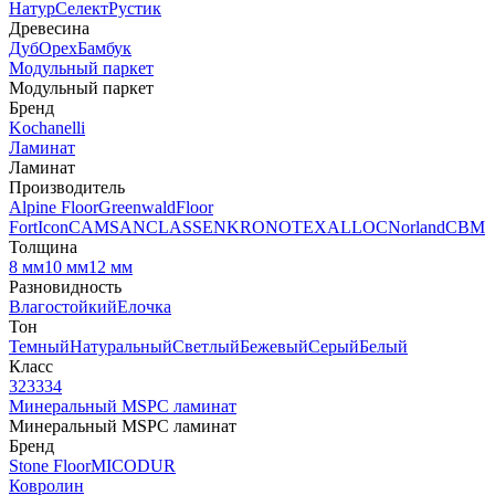
Натур
Селект
Рустик
Древесина
Дуб
Орех
Бамбук
Модульный паркет
Модульный паркет
Бренд
Kochanelli
Ламинат
Ламинат
Производитель
Alpine Floor
Greenwald
Floor
Fort
Icon
CAMSAN
CLASSEN
KRONOTEX
ALLOC
Norland
CBM
Толщина
8 мм
10 мм
12 мм
Разновидность
Влагостойкий
Елочка
Тон
Темный
Натуральный
Светлый
Бежевый
Серый
Белый
Класс
32
33
34
Минеральный MSPC ламинат
Минеральный MSPC ламинат
Бренд
Stone Floor
MICODUR
Ковролин