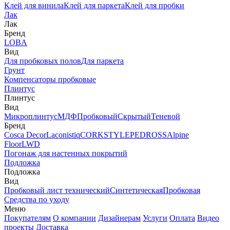
Клей для винила
Клей для паркета
Клей для пробки
Лак
Лак
Бренд
LOBA
Вид
Для пробковых полов
Для паркета
Грунт
Компенсаторы пробковые
Плинтус
Плинтус
Вид
Микроплинтус
МДФ
Пробковый
Скрытый
Теневой
Бренд
Cosca Decor
Laconistiq
CORKSTYLE
PEDROSS
Alpine
Floor
LWD
Погонаж для настенных покрытий
Подложка
Подложка
Вид
Пробковый лист технический
Синтетическая
Пробковая
Средства по уходу
Меню
Покупателям
О компании
Дизайнерам
Услуги
Оплата
Видео
проекты
Доставка