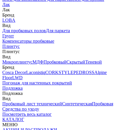
Лак
Лак
Бренд
LOBA
Вид
Для пробковых полов
Для паркета
Грунт
Компенсаторы пробковые
Плинтус
Плинтус
Вид
Микроплинтус
МДФ
Пробковый
Скрытый
Теневой
Бренд
Cosca Decor
Laconistiq
CORKSTYLE
PEDROSS
Alpine
Floor
LWD
Погонаж для настенных покрытий
Подложка
Подложка
Вид
Пробковый лист технический
Синтетическая
Пробковая
Средства по уходу
Посмотреть весь каталог
КАТАЛОГ
МЕНЮ
АКЦИИ И РАСПРОДАЖИ