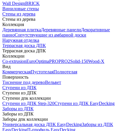
Wall Design
BRICK
Виниловые стены
Стены из дерева
Стены из дерева
Коллекция
Деревянная плитка
Деревянные панели
Декоративные
панно
Сопутствующие из амбарной доски
Наружная отделка
Террасная доска ДПК
Террасная доска ДПК
Коллекции
Co-extrusion
Euro
Optima
PRO
PRO2
Solid-150
Wood-X
Вид
Коммерческая
Пустотелая
Полнотелая
Поверхность
Тиснение под дерево
Вельвет
Ступени из ДПК
Ступени из ДПК
Ступени дпк коллекции
Ступени из ДПК Step-320
Ступени из ДПК EasyDecking
Заборы из ДПК
Заборы из ДПК
Заборы дпк коллекции
Универсальная доска ДПК EasyDecking
Заборы из ДПК
EasyDecking
П-профиль EasyDecking