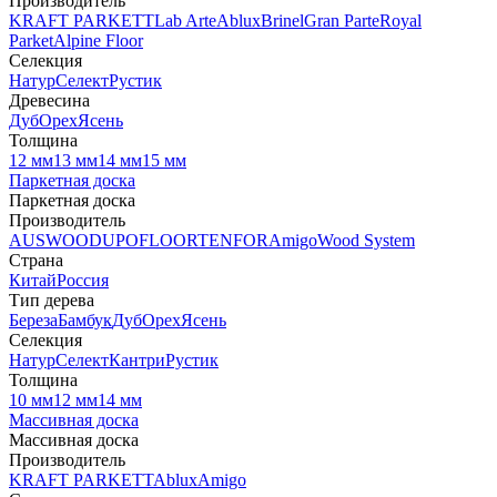
Производитель
KRAFT PARKETT
Lab Arte
Ablux
Brinel
Gran Parte
Royal
Parket
Alpine Floor
Селекция
Натур
Селект
Рустик
Древесина
Дуб
Орех
Ясень
Толщина
12 мм
13 мм
14 мм
15 мм
Паркетная доска
Паркетная доска
Производитель
AUSWOOD
UPOFLOOR
TENFOR
Amigo
Wood System
Страна
Китай
Россия
Тип дерева
Береза
Бамбук
Дуб
Орех
Ясень
Селекция
Натур
Селект
Кантри
Рустик
Толщина
10 мм
12 мм
14 мм
Массивная доска
Массивная доска
Производитель
KRAFT PARKETT
Ablux
Amigo