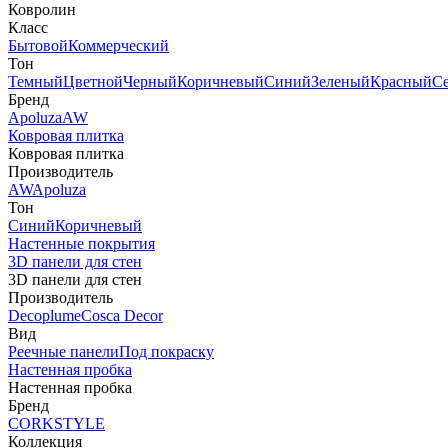
Ковролин
Класс
Бытовой
Коммерческий
Тон
Темный
Цветной
Черный
Коричневый
Синий
Зеленый
Красный
С
Бренд
Apoluza
AW
Ковровая плитка
Ковровая плитка
Производитель
AW
Apoluza
Тон
Синий
Коричневый
Настенные покрытия
3D панели для стен
3D панели для стен
Производитель
Decoplume
Cosca Decor
Вид
Реечные панели
Под покраску
Настенная пробка
Настенная пробка
Бренд
CORKSTYLE
Коллекция