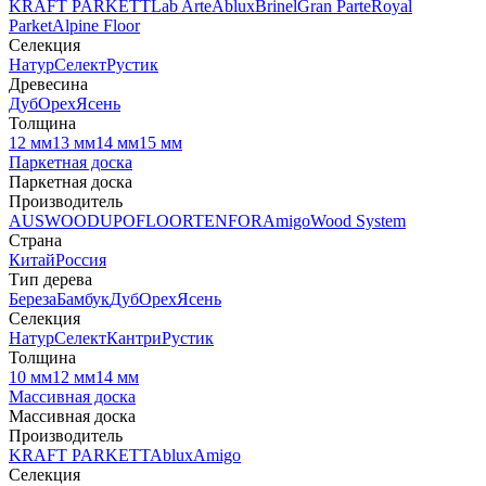
KRAFT PARKETT
Lab Arte
Ablux
Brinel
Gran Parte
Royal
Parket
Alpine Floor
Селекция
Натур
Селект
Рустик
Древесина
Дуб
Орех
Ясень
Толщина
12 мм
13 мм
14 мм
15 мм
Паркетная доска
Паркетная доска
Производитель
AUSWOOD
UPOFLOOR
TENFOR
Amigo
Wood System
Страна
Китай
Россия
Тип дерева
Береза
Бамбук
Дуб
Орех
Ясень
Селекция
Натур
Селект
Кантри
Рустик
Толщина
10 мм
12 мм
14 мм
Массивная доска
Массивная доска
Производитель
KRAFT PARKETT
Ablux
Amigo
Селекция