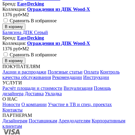
Бренд:
EasyDecking
Коллекция:
Ограждения из ДПК Wood-X
1376
руб•M2
Сравнить
В избранное
В корзину
Балясина ДПК Серый
Бренд:
EasyDecking
Коллекция:
Ограждения из ДПК Wood-X
1376
руб•M2
Сравнить
В избранное
В корзину
ПОКУПАТЕЛЯМ
Акции и распродажи
Полезные статьи
Оплата
Контроль
качества обслуживания
Рекомендации
Инструкции
УСЛУГИ
Расчёт площади и стоимости
Визуализация
Помощь
дизайнера
Доставка
Укладка
О НАС
Новости
О компании
Участие в ТВ и спец. проектах
Контакты
ПАРТНЕРАМ
Дизайнерам
Поставщикам
Арендодателям
Корпоративным
клиентам