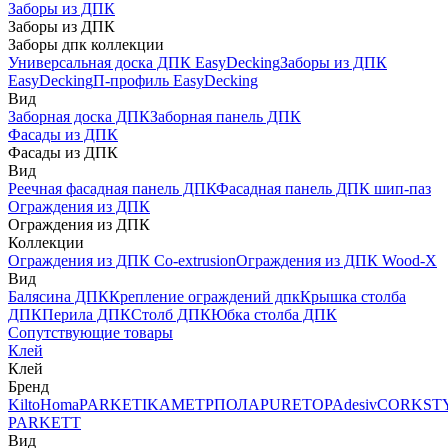
Заборы из ДПК
Заборы из ДПК
Заборы дпк коллекции
Универсальная доска ДПК EasyDecking
Заборы из ДПК
EasyDecking
П-профиль EasyDecking
Вид
Заборная доска ДПК
Заборная панель ДПК
Фасады из ДПК
Фасады из ДПК
Вид
Реечная фасадная панель ДПК
Фасадная панель ДПК шип-паз
Ограждения из ДПК
Ограждения из ДПК
Коллекции
Ограждения из ДПК Co-extrusion
Ограждения из ДПК Wood-X
Вид
Балясина ДПК
Крепление ограждений дпк
Крышка столба
ДПК
Перила ДПК
Столб ДПК
Юбка столба ДПК
Сопутствующие товары
Клей
Клей
Бренд
Kilto
Homa
PARKETIKA
МЕТРПОЛА
PURETOP
Adesiv
CORKST
PARKETT
Вид