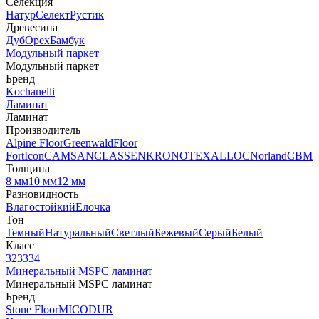
Селекция
Натур
Селект
Рустик
Древесина
Дуб
Орех
Бамбук
Модульный паркет
Модульный паркет
Бренд
Kochanelli
Ламинат
Ламинат
Производитель
Alpine Floor
Greenwald
Floor
Fort
Icon
CAMSAN
CLASSEN
KRONOTEX
ALLOC
Norland
CBM
Толщина
8 мм
10 мм
12 мм
Разновидность
Влагостойкий
Елочка
Тон
Темный
Натуральный
Светлый
Бежевый
Серый
Белый
Класс
32
33
34
Минеральный MSPC ламинат
Минеральный MSPC ламинат
Бренд
Stone Floor
MICODUR