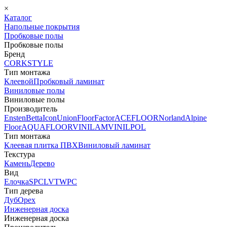
×
Каталог
Напольные покрытия
Пробковые полы
Пробковые полы
Бренд
CORKSTYLE
Тип монтажа
Клеевой
Пробковый ламинат
Виниловые полы
Виниловые полы
Производитель
Ensten
Betta
Icon
Union
FloorFactor
ACEFLOOR
Norland
Alpine
Floor
AQUAFLOOR
VINILAM
VINILPOL
Тип монтажа
Клеевая плитка ПВХ
Виниловый ламинат
Текстура
Камень
Дерево
Вид
Елочка
SPC
LVT
WPC
Тип дерева
Дуб
Орех
Инженерная доска
Инженерная доска