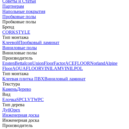
Советы и Статьи
Партнерам
Напольные покрытия
Пробковые полы
Пробковые полы
Бренд
CORKSTYLE
Тип монтажа
Клеевой
Пробковый ламинат
Виниловые полы
Виниловые полы
Производитель
Ensten
Betta
Icon
Union
FloorFactor
ACEFLOOR
Norland
Alpine
Floor
AQUAFLOOR
VINILAM
VINILPOL
Тип монтажа
Клеевая плитка ПВХ
Виниловый ламинат
Текстура
Камень
Дерево
Вид
Елочка
SPC
LVT
WPC
Тип дерева
Дуб
Орех
Инженерная доска
Инженерная доска
Производитель