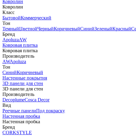
Ковролин
Ковролин
Класс
Бытовой
Коммерческий
Тон
Темный
Цветной
Черный
Коричневый
Синий
Зеленый
Красный
С
Бренд
Apoluza
AW
Ковровая плитка
Ковровая плитка
Производитель
AW
Apoluza
Тон
Синий
Коричневый
Настенные покрытия
3D панели для стен
3D панели для стен
Производитель
Decoplume
Cosca Decor
Вид
Реечные панели
Под покраску
Настенная пробка
Настенная пробка
Бренд
CORKSTYLE